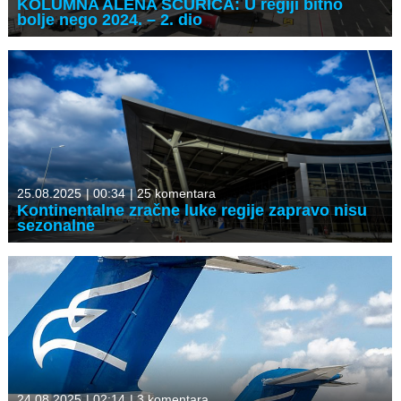
KOLUMNA ALENA ŠĆURICA: U regiji bitno
bolje nego 2024. – 2. dio
25.08.2025
|
00:34
|
25 komentara
Kontinentalne zračne luke regije zapravo nisu
sezonalne
24.08.2025
|
02:14
|
3 komentara