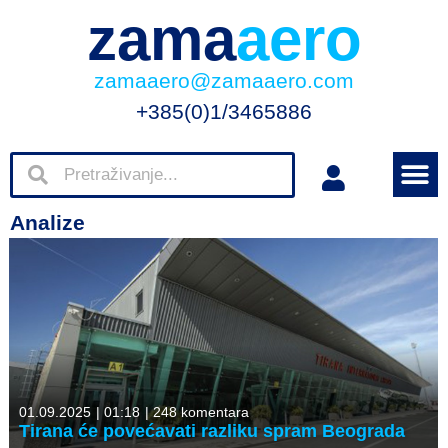
zama
aero
zamaaero@zamaaero.com
+385(0)1/3465886
Analize
01.09.2025
|
01:18
|
248 komentara
Tirana će povećavati razliku spram Beograda