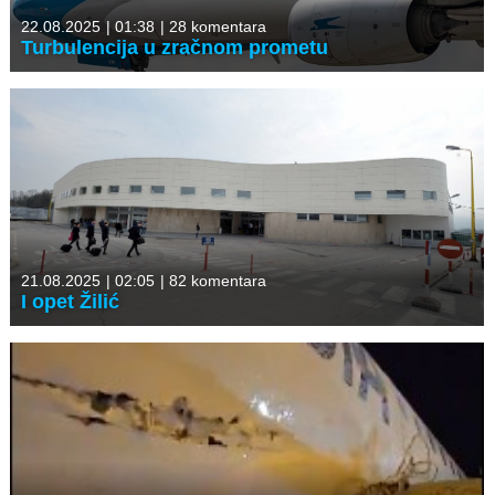
22.08.2025
|
01:38
|
28 komentara
Turbulencija u zračnom prometu
21.08.2025
|
02:05
|
82 komentara
I opet Žilić