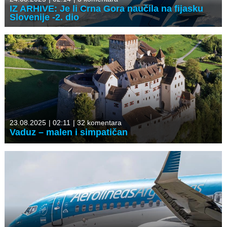
IZ ARHIVE: Je li Crna Gora naučila na fijasku
Slovenije -2. dio
23.08.2025
|
02:11
|
32 komentara
Vaduz – malen i simpatičan