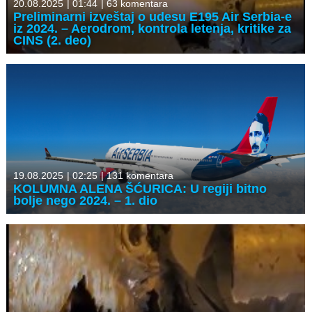
20.08.2025
|
01:44
|
63 komentara
Preliminarni izveštaj o udesu E195 Air Serbia-e
iz 2024. – Aerodrom, kontrola letenja, kritike za
CINS (2. deo)
19.08.2025
|
02:25
|
131 komentara
KOLUMNA ALENA ŠĆURICA: U regiji bitno
bolje nego 2024. – 1. dio