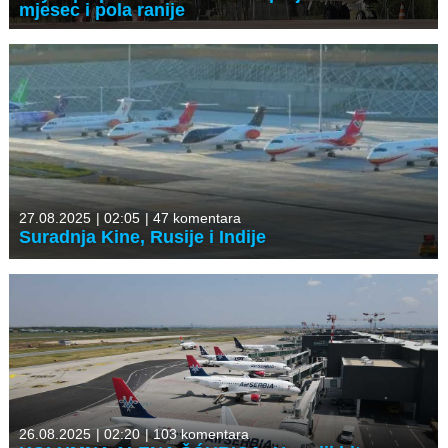
mjesec i pola ranije
27.08.2025
|
02:05
|
47 komentara
Suradnja Kine, Rusije i Indije
26.08.2025
|
02:20
|
103 komentara