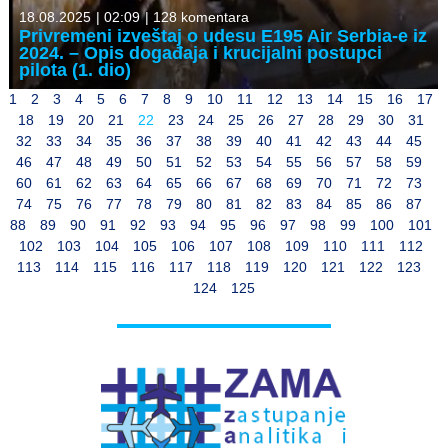
18.08.2025
|
02:09
|
128 komentara
Privremeni izveštaj o udesu E195 Air Serbia-e iz
2024. – Opis događaja i krucijalni postupci
pilota (1. dio)
1
2
3
4
5
6
7
8
9
10
11
12
13
14
15
16
17
18
19
20
21
22
23
24
25
26
27
28
29
30
31
32
33
34
35
36
37
38
39
40
41
42
43
44
45
46
47
48
49
50
51
52
53
54
55
56
57
58
59
60
61
62
63
64
65
66
67
68
69
70
71
72
73
74
75
76
77
78
79
80
81
82
83
84
85
86
87
88
89
90
91
92
93
94
95
96
97
98
99
100
101
102
103
104
105
106
107
108
109
110
111
112
113
114
115
116
117
118
119
120
121
122
123
124
125