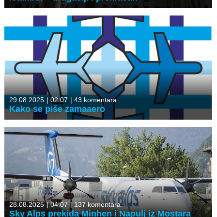
29.08.2025
|
02:07
|
43 komentara
Kako se piše zamaaero
28.08.2025
|
04:07
|
137 komentara
Sky Alps prekida Minhen i Napulj iz Mostara