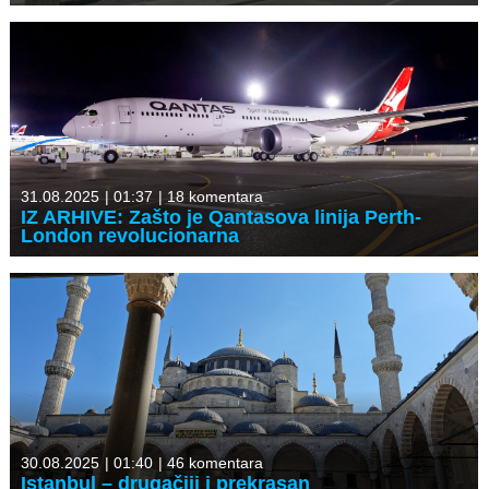
31.08.2025
|
01:37
|
18 komentara
IZ ARHIVE: Zašto je Qantasova linija Perth-
London revolucionarna
30.08.2025
|
01:40
|
46 komentara
Istanbul – drugačiji i prekrasan