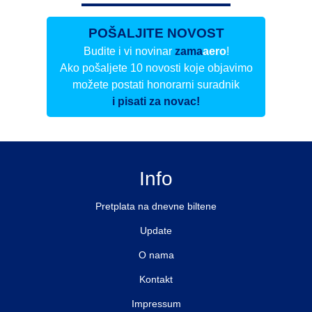
POŠALJITE NOVOST
Budite i vi novinar
zama
aero
!
Ako pošaljete 10 novosti koje objavimo
možete postati honorarni suradnik
i pisati za novac!
Info
Pretplata na dnevne biltene
Update
O nama
Kontakt
Impressum