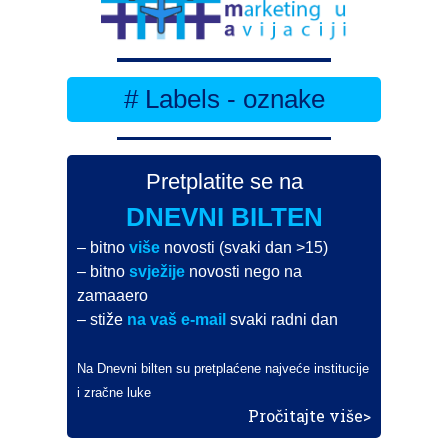
# Labels - oznake
Pretplatite se na
DNEVNI BILTEN
– bitno
više
novosti (svaki dan >15)
– bitno
svježije
novosti nego na
zamaaero
– stiže
na vaš e-mail
svaki radni dan
Na Dnevni bilten su pretplaćene najveće institucije
i zračne luke
Pročitajte više>