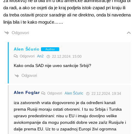
za Moskvu) ne bi bila trn u oku američke administracije i mogla bi
da radi, a ako se osjeti da je kraj podjela istok-zapad pri kraju ili
da treba ostaviti prozor saradnje ali ne direktno, onda bi navedena
linija bila i te kako moguće……
Odgovori
Alen Šćuric
Author
Odgovori
An2
22.12.2024. 15:00
Kako onda SAD nije uveo sankcije Srbiji?
Odgovori
Alen Foglar
Odgovori
Alen Šćuric
22.12.2024. 19:34
iza zatvorenih vrata dogovoreno je da određeni kanali
prema Rusiji moraju ostati otvoreni. I tu su Srbija i Turska
upravo predestinirani: nisu u EU i imaju dovoljno velike
aviokompanije da mogu ponuditi dobre veze za/iz Rusiju/e i
dalje prema EU. Uz to u zapadnoj Europi živi ogromna