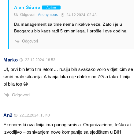
Alen Šćuric
Author
Odgovori
Anonymous
24.12.2024. 02:43
Da management sa time nema nikakve veze. Zato i je u
Beogardu bio kaos radi 5 cm snijega. I prošle i ove godine.
Odgovori
Marko
22.12.2024. 18:53
Uf, prvi bih letio tim letom… rusiju bih svakako volio vidjeti cim se
smiri malo situacija. A banja luka nije daleko od ZG-a tako. Linija
bi bila top 😀
Odgovori
An2
22.12.2024. 13:40
Ekonomski ova linija ima punog smisla. Organizaciono, teško ali
izvodljivo – osnivanjem nove kompanije sa sjedištem u BiH