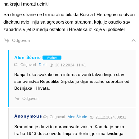
na kraju i morati uciniti.
Sa druge strane ne bi moralno bilo da Bosna I Hercegovina otvori
direktnu avio liniju sa agresorskom stranom, koju je osudio sav
zapadnis vijet izmedju ostalom i Hrvatska iz koje vi poticete!
Odgovori
Alen Šćuric
Author
Odgovori
Deki
20.12.2024. 11:41
Banja Luka svakako ima interes otvoriti takvu liniju i stav
stanovništva Republike Srpske je dijametralno suprotan od
Bošnjaka i Hrvata.
Odgovori
Anonymous
Odgovori
Alen Šćuric
21.12.2024. 08:31
Sramotno je da vi to opravdavate zaista. Kao da je neko
tražio 1943 ds se uvede linija za Berlin, jer ima kvislinga