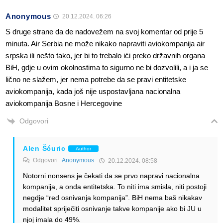
Anonymous
20.12.2024. 06:26
S druge strane da de nadovežem na svoj komentar od prije 5
minuta. Air Serbia ne može nikako napraviti aviokompanija air
srpska ili nešto tako, jer bi to trebalo ići preko državnih organa
BiH, gdje u ovim okolnostima to sigurno ne bi dozvolili, a i ja se
lično ne slažem, jer nema potrebe da se pravi entitetske
aviokompanija, kada još nije uspostavljana nacionalna
aviokompanija Bosne i Hercegovine
Odgovori
Alen Šćuric
Author
Odgovori
Anonymous
20.12.2024. 08:58
Notorni nonsens je čekati da se prvo napravi nacionalna
kompanija, a onda entitetska. To niti ima smisla, niti postoji
negdje “red osnivanja kompanija”. BiH nema baš nikakav
modalitet spriječiti osnivanje takve kompanije ako bi JU u
njoj imala do 49%.