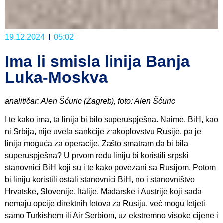
19.12.2024
05:02
Ima li smisla linija Banja
Luka-Moskva
analitičar: Alen Šćuric (Zagreb), foto: Alen Šćuric
I te kako ima, ta linija bi bilo superuspješna. Naime, BiH, kao
ni Srbija, nije uvela sankcije zrakoplovstvu Rusije, pa je
linija moguća za operacije. Zašto smatram da bi bila
superuspješna? U prvom redu liniju bi koristili srpski
stanovnici BiH koji su i te kako povezani sa Rusijom. Potom
bi liniju koristili ostali stanovnici BiH, no i stanovništvo
Hrvatske, Slovenije, Italije, Mađarske i Austrije koji sada
nemaju opcije direktnih letova za Rusiju, već mogu letjeti
samo Turkishem ili Air Serbiom, uz ekstremno visoke cijene i