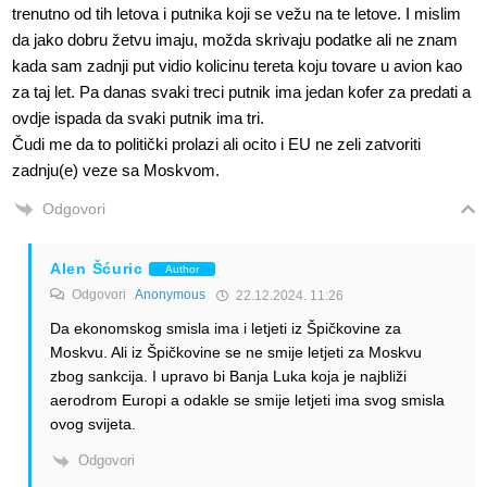
trenutno od tih letova i putnika koji se vežu na te letove. I mislim
da jako dobru žetvu imaju, možda skrivaju podatke ali ne znam
kada sam zadnji put vidio kolicinu tereta koju tovare u avion kao
za taj let. Pa danas svaki treci putnik ima jedan kofer za predati a
ovdje ispada da svaki putnik ima tri.
Čudi me da to politički prolazi ali ocito i EU ne zeli zatvoriti
zadnju(e) veze sa Moskvom.
Odgovori
Alen Šćuric
Author
Odgovori
Anonymous
22.12.2024. 11:26
Da ekonomskog smisla ima i letjeti iz Špičkovine za
Moskvu. Ali iz Špičkovine se ne smije letjeti za Moskvu
zbog sankcija. I upravo bi Banja Luka koja je najbliži
aerodrom Europi a odakle se smije letjeti ima svog smisla
ovog svijeta.
Odgovori