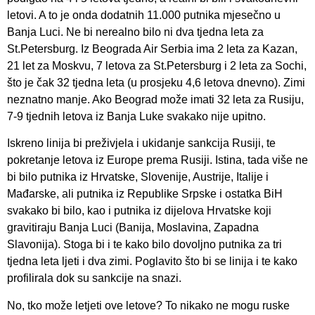
letovi. A to je onda dodatnih 11.000 putnika mjesečno u
Banja Luci. Ne bi nerealno bilo ni dva tjedna leta za
St.Petersburg. Iz Beograda Air Serbia ima 2 leta za Kazan,
21 let za Moskvu, 7 letova za St.Petersburg i 2 leta za Sochi,
što je čak 32 tjedna leta (u prosjeku 4,6 letova dnevno). Zimi
neznatno manje. Ako Beograd može imati 32 leta za Rusiju,
7-9 tjednih letova iz Banja Luke svakako nije upitno.
Iskreno linija bi preživjela i ukidanje sankcija Rusiji, te
pokretanje letova iz Europe prema Rusiji. Istina, tada više ne
bi bilo putnika iz Hrvatske, Slovenije, Austrije, Italije i
Mađarske, ali putnika iz Republike Srpske i ostatka BiH
svakako bi bilo, kao i putnika iz dijelova Hrvatske koji
gravitiraju Banja Luci (Banija, Moslavina, Zapadna
Slavonija). Stoga bi i te kako bilo dovoljno putnika za tri
tjedna leta ljeti i dva zimi. Poglavito što bi se linija i te kako
profilirala dok su sankcije na snazi.
No, tko može letjeti ove letove? To nikako ne mogu ruske