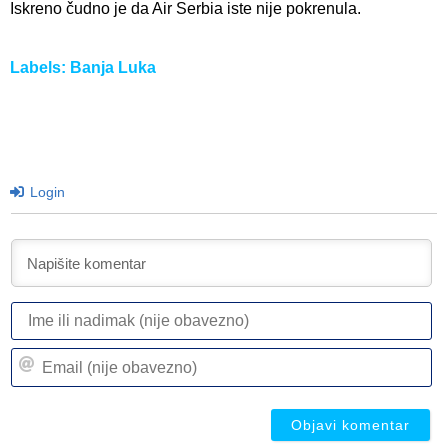
Iskreno čudno je da Air Serbia iste nije pokrenula.
Labels:
Banja Luka
Login
I
ili
n
Em
(n
(n
ob
ob