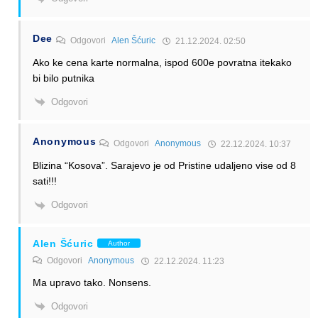
Dee
Odgovori
Alen Šćuric
21.12.2024. 02:50
Ako ke cena karte normalna, ispod 600e povratna itekako
bi bilo putnika
Odgovori
Anonymous
Odgovori
Anonymous
22.12.2024. 10:37
Blizina “Kosova”. Sarajevo je od Pristine udaljeno vise od 8
sati!!!
Odgovori
Alen Šćuric
Author
Odgovori
Anonymous
22.12.2024. 11:23
Ma upravo tako. Nonsens.
Odgovori