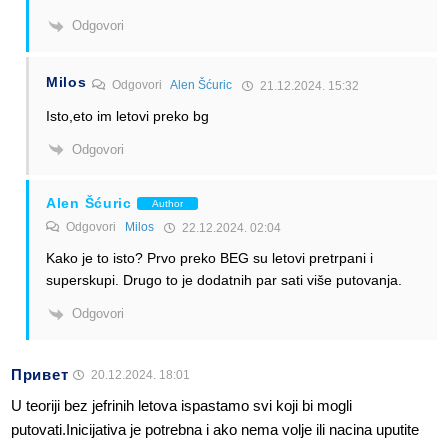
Odgovori
Milos
Odgovori
Alen Šćuric
21.12.2024. 15:32
Isto,eto im letovi preko bg
Odgovori
Alen Šćuric
Author
Odgovori
Milos
22.12.2024. 02:04
Kako je to isto? Prvo preko BEG su letovi pretrpani i
superskupi. Drugo to je dodatnih par sati više putovanja.
Odgovori
Привет
20.12.2024. 18:01
U teoriji bez jefrinih letova ispastamo svi koji bi mogli
putovati.Inicijativa je potrebna i ako nema volje ili nacina uputite