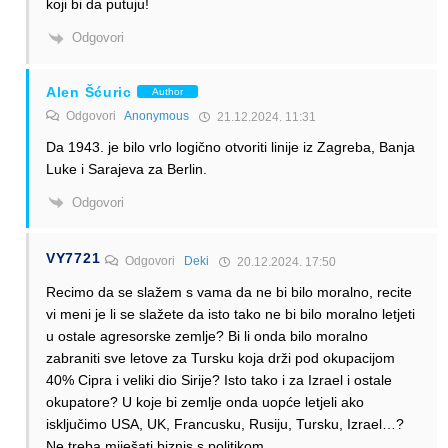
koji bi da putuju!
Odgovori
Alen Šćuric
Author
Odgovori
Anonymous
21.12.2024. 11:31
Da 1943. je bilo vrlo logično otvoriti linije iz Zagreba, Banja
Luke i Sarajeva za Berlin.
Odgovori
VY7721
Odgovori
Deki
20.12.2024. 17:50
Recimo da se slažem s vama da ne bi bilo moralno, recite
vi meni je li se slažete da isto tako ne bi bilo moralno letjeti
u ostale agresorske zemlje? Bi li onda bilo moralno
zabraniti sve letove za Tursku koja drži pod okupacijom
40% Cipra i veliki dio Sirije? Isto tako i za Izrael i ostale
okupatore? U koje bi zemlje onda uopće letjeli ako
isključimo USA, UK, Francusku, Rusiju, Tursku, Izrael…?
Ne treba miješati biznis s politikom…