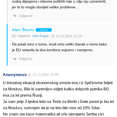
ruska dijaspora i nikome politički nije u cilju nju uznemiriti,
jer bi to moglo donijeti velike probleme..
Odgovori
Alen Šćuric
Author
Odgovori
Alen Foglar
23.12.2024. 01:25
Da pisali smo o tome, imali smo veliki članak o tome kako
je EU ostavila ta dva koridora svjesno i namjerno.
Odgovori
Anonymous
22.12.2024. 10:45
U trenutnoj situaciji ekonomskog smisla ima i iz špičkovine letjeti
za Moskvu. Bilo bi zanimljivo vidjeti koliko dolaznih putnika BG
ima za let prema Ŕusiji.
Ja sam prije 3 tjedna letio sa Tesle za Berlin i Gate pored je bio let
za Moskvu, sumnjam da je na letu bilo vise od 10% Srba.
Ne znam sta kaze matematika ali vrlo vjerojatno Serbia zivi