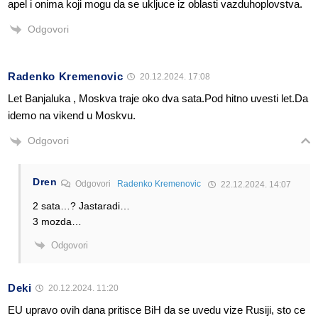
apel i onima koji mogu da se ukljuce iz oblasti vazduhoplovstva.
Odgovori
Radenko Kremenovic
20.12.2024. 17:08
Let Banjaluka , Moskva traje oko dva sata.Pod hitno uvesti let.Da
idemo na vikend u Moskvu.
Odgovori
Dren
Odgovori
Radenko Kremenovic
22.12.2024. 14:07
2 sata…? Jastaradi…
3 mozda…
Odgovori
Deki
20.12.2024. 11:20
EU upravo ovih dana pritisce BiH da se uvedu vize Rusiji, sto ce