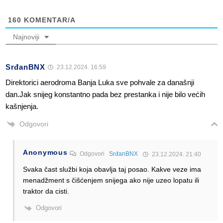
160
KOMENTAR/A
Najnoviji
SrđanBNX
23.12.2024. 16:59
Direktorici aerodroma Banja Luka sve pohvale za današnji
dan.Jak snijeg konstantno pada bez prestanka i nije bilo većih
kašnjenja.
Odgovori
Anonymous
Odgovori
SrđanBNX
23.12.2024. 21:40
Svaka čast službi koja obavlja taj posao. Kakve veze ima
menadžment s čišćenjem snijega ako nije uzeo lopatu ili
traktor da cisti.
Odgovori