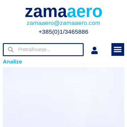
zama
aero
zamaaero@zamaaero.com
+385(0)1/3465886
Analize