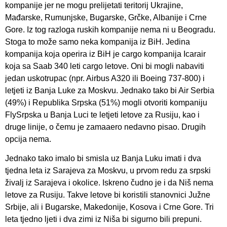
kompanije jer ne mogu prelijetati teritorij Ukrajine,
Mađarske, Rumunjske, Bugarske, Grčke, Albanije i Crne
Gore. Iz tog razloga ruskih kompanije nema ni u Beogradu.
Stoga to može samo neka kompanija iz BiH. Jedina
kompanija koja operira iz BiH je cargo kompanija Icarair
koja sa Saab 340 leti cargo letove. Oni bi mogli nabaviti
jedan uskotrupac (npr. Airbus A320 ili Boeing 737-800) i
letjeti iz Banja Luke za Moskvu. Jednako tako bi Air Serbia
(49%) i Republika Srpska (51%) mogli otvoriti kompaniju
FlySrpska u Banja Luci te letjeti letove za Rusiju, kao i
druge linije, o čemu je zamaaero nedavno pisao. Drugih
opcija nema.
Jednako tako imalo bi smisla uz Banja Luku imati i dva
tjedna leta iz Sarajeva za Moskvu, u prvom redu za srpski
živalj iz Sarajeva i okolice. Iskreno čudno je i da Niš nema
letove za Rusiju. Takve letove bi koristili stanovnici Južne
Srbije, ali i Bugarske, Makedonije, Kosova i Crne Gore. Tri
leta tjedno ljeti i dva zimi iz Niša bi sigurno bili prepuni.