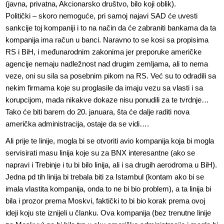
(javna, privatna, Akcionarsko društvo, bilo koji oblik).
Politički – skoro nemoguće, pri samoj najavi SAD će uvesti
sankcije toj kompaniji i to na način da će zabraniti bankama da ta
kompanija ima račun u banci. Naravno to se kosi sa propisima
RS i BiH, i međunarodnim zakonima jer preporuke američke
agencije nemaju nadležnost nad drugim zemljama, ali to nema
veze, oni su sila sa posebnim pikom na RS. Već su to odradili sa
nekim firmama koje su proglasile da imaju vezu sa vlasti i sa
korupcijom, mada nikakve dokaze nisu ponudili za te tvrdnje…
Tako će biti barem do 20. januara, šta će dalje raditi nova
američka administracija, ostaje da se vidi….
Ali prije te linije, mogla bi se otvoriti avio kompanija koja bi mogla
servisirati masu linija koje su za BNX interesantne (ako se
napravi i Trebinje i tu bi bilo linija, ali i sa drugih aerodroma u BiH).
Jedna pd tih linija bi trebala biti za Istambul (kontam ako bi se
imala vlastita kompanija, onda to ne bi bio problem), a ta linija bi
bila i prozor prema Moskvi, faktički to bi bio korak prema ovoj
ideji koju ste iznijeli u članku. Ova kompanija (bez trenutne linije