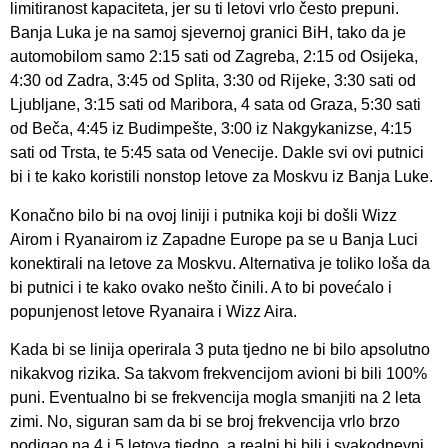
limitiranost kapaciteta, jer su ti letovi vrlo često prepuni.
Banja Luka je na samoj sjevernoj granici BiH, tako da je
automobilom samo 2:15 sati od Zagreba, 2:15 od Osijeka,
4:30 od Zadra, 3:45 od Splita, 3:30 od Rijeke, 3:30 sati od
Ljubljane, 3:15 sati od Maribora, 4 sata od Graza, 5:30 sati
od Beča, 4:45 iz Budimpešte, 3:00 iz Nakgykanizse, 4:15
sati od Trsta, te 5:45 sata od Venecije. Dakle svi ovi putnici
bi i te kako koristili nonstop letove za Moskvu iz Banja Luke.
Konačno bilo bi na ovoj liniji i putnika koji bi došli Wizz
Airom i Ryanairom iz Zapadne Europe pa se u Banja Luci
konektirali na letove za Moskvu. Alternativa je toliko loša da
bi putnici i te kako ovako nešto činili. A to bi povećalo i
popunjenost letove Ryanaira i Wizz Aira.
Kada bi se linija operirala 3 puta tjedno ne bi bilo apsolutno
nikakvog rizika. Sa takvom frekvencijom avioni bi bili 100%
puni. Eventualno bi se frekvencija mogla smanjiti na 2 leta
zimi. No, siguran sam da bi se broj frekvencija vrlo brzo
podigao na 4 i 5 letova tjedno, a realni bi bili i svakodnevni