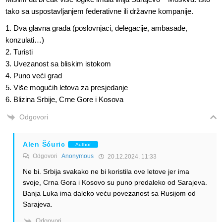
tako sa uspostavljanjem federativne ili državne kompanije.
1. Dva glavna grada (poslovnjaci, delegacije, ambasade,
konzulati…)
2. Turisti
3. Uvezanost sa bliskim istokom
4. Puno veći grad
5. Više mogućih letova za presjedanje
6. Blizina Srbije, Crne Gore i Kosova
Odgovori
Alen Šćuric
Author
Odgovori
Anonymous
20.12.2024. 11:33
Ne bi. Srbija svakako ne bi koristila ove letove jer ima
svoje, Crna Gora i Kosovo su puno predaleko od Sarajeva.
Banja Luka ima daleko veću povezanost sa Rusijom od
Sarajeva.
Odgovori