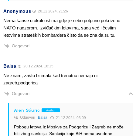
Anonymous
20.12.2024. 21:26
Nema šanse u okolnostima gdje je nebo potpuno pokriveno
NATO nadzorom, izviđačkim letovima, sada već i čestim
letovima strateških bombardera čisto da se zna da su tu.
Odgovori
Balsa
20.12.2024. 18:15
Ne znam, zašto bi imala kad trenutno nemaju ni
zagreb,podgorica
Odgovori
Alen Šćuric
Author
Odgovori
Balsa
21.12.2024. 03:09
Pobogu letova iz Moskve za Podgoricu i Zagreb ne može
biti zbog sankcija. Sankcija koje BiH nema uvedene.