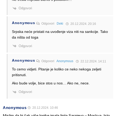
Odgovori
Anonymous
Odgovori
Deki
20.12.2024. 20:16
Srpska neće pristati na uvođenje viza niti na sankcije. Tako
da ništa od toga
Odgovori
Anonymous
Odgovori
Anonymous
22.12.2024. 14:11
To cemo vidjeti. Pitanje je koliko ce neko nekoga zeljeti
pritisnuti.
Ako bude volje, bice stos u nos… Ako ne, nece.
Odgovori
Anonymous
20.12.2024. 10:46
Mislim da bi čak više logike imala linija Sarajevo – Moskva. Isto