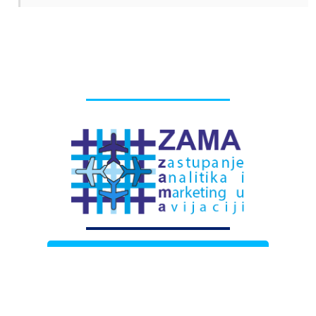
# Labels - oznake
Pretplatite se na