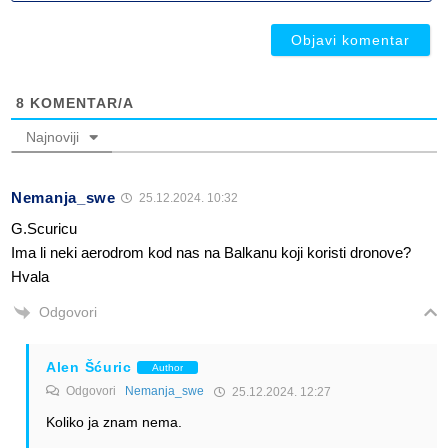
ob
8
KOMENTAR/A
Najnoviji
Nemanja_swe
25.12.2024. 10:32
G.Scuricu
Ima li neki aerodrom kod nas na Balkanu koji koristi dronove?
Hvala
Odgovori
Alen Šćuric
Author
Odgovori
Nemanja_swe
25.12.2024. 12:27
Koliko ja znam nema.