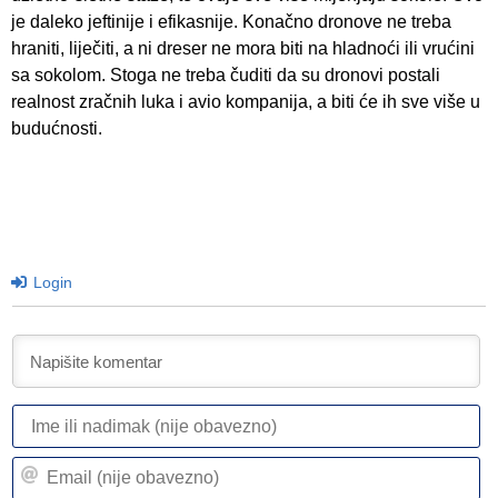
je daleko jeftinije i efikasnije. Konačno dronove ne treba
hraniti, liječiti, a ni dreser ne mora biti na hladnoći ili vrućini
sa sokolom. Stoga ne treba čuditi da su dronovi postali
realnost zračnih luka i avio kompanija, a biti će ih sve više u
budućnosti.
Login
I
ili
n
Em
(n
(n
ob