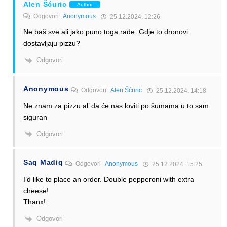
Alen Šćuric
Author
Odgovori
Anonymous
25.12.2024. 12:26
Ne baš sve ali jako puno toga rade. Gdje to dronovi
dostavljaju pizzu?
Odgovori
Anonymous
Odgovori
Alen Šćuric
25.12.2024. 14:18
Ne znam za pizzu al’ da će nas loviti po šumama u to sam
siguran
Odgovori
Saq Madiq
Odgovori
Anonymous
25.12.2024. 15:25
I’d like to place an order. Double pepperoni with extra
cheese!
Thanx!
Odgovori