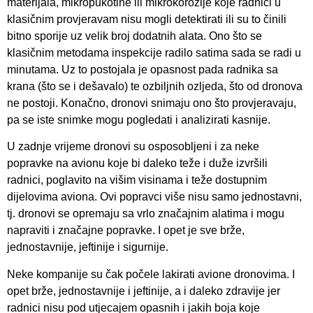
materijala, mikropukotine ili mikrokorozije koje radnici u
klasičnim provjeravam nisu mogli detektirati ili su to činili
bitno sporije uz velik broj dodatnih alata. Ono što se
klasičnim metodama inspekcije radilo satima sada se radi u
minutama. Uz to postojala je opasnost pada radnika sa
krana (što se i dešavalo) te ozbiljnih ozljeda, što od dronova
ne postoji. Konačno, dronovi snimaju ono što provjeravaju,
pa se iste snimke mogu pogledati i analizirati kasnije.
U zadnje vrijeme dronovi su osposobljeni i za neke
popravke na avionu koje bi daleko teže i duže izvršili
radnici, poglavito na višim visinama i teže dostupnim
dijelovima aviona. Ovi popravci više nisu samo jednostavni,
tj. dronovi se opremaju sa vrlo značajnim alatima i mogu
napraviti i značajne popravke. I opet je sve brže,
jednostavnije, jeftinije i sigurnije.
Neke kompanije su čak počele lakirati avione dronovima. I
opet brže, jednostavnije i jeftinije, a i daleko zdravije jer
radnici nisu pod utjecajem opasnih i jakih boja koje