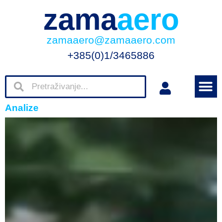
zama
aero
zamaaero@zamaaero.com
+385(0)1/3465886
Analize