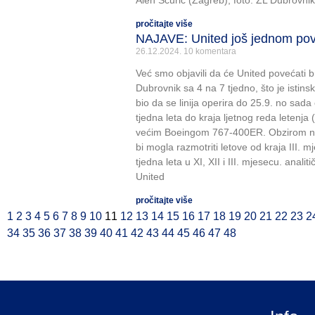
Alen Šćuric (Zagreb), foto: ZL Dubrovnik
pročitajte više
NAJAVE: United još jednom po
26.12.2024.
10 komentara
Već smo objavili da će United povećati b
Dubrovnik sa 4 na 7 tjedno, što je istins
bio da se linija operira do 25.9. no sada 
tjedna leta do kraja ljetnog reda letenja (
većim Boeingom 767-400ER. Obzirom na 
bi mogla razmotriti letove od kraja III. 
tjedna leta u XI, XII i III. mjesecu. analit
United
pročitajte više
1
2
3
4
5
6
7
8
9
10
11
12
13
14
15
16
17
18
19
20
21
22
23
2
34
35
36
37
38
39
40
41
42
43
44
45
46
47
48