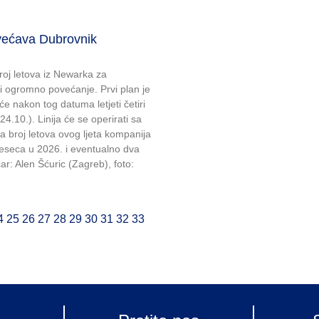
većava Dubrovnik
roj letova iz Newarka za
ki ogromno povećanje. Prvi plan je
će nakon tog datuma letjeti četiri
24.10.). Linija će se operirati sa
broj letova ovog ljeta kompanija
mjeseca u 2026. i eventualno dva
ičar: Alen Šćuric (Zagreb), foto:
4
25
26
27
28
29
30
31
32
33