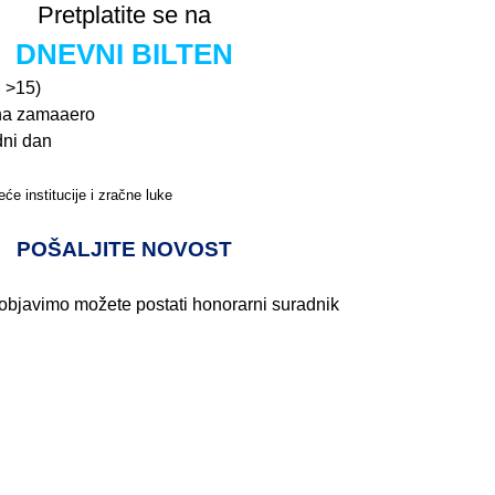
Pretplatite se na
DNEVNI BILTEN
n >15)
na zamaaero
dni dan
će institucije i zračne luke
Pročitajte više>
POŠALJITE NOVOST
 objavimo možete postati honorarni suradnik