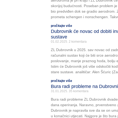
aerodroma je pri kraju i ZL Dubrovnik će
skorijoj budućnosti. Poseban problem je
bio predviđen dok se gradio aerodrom. Z
prometa schengen i nonschengen. Takvu
pročitajte više
Dubrovnik će novac od dobiti inv
sustave
01.02.2025.
2 komentara
ZL Dubrovnik u 2025. sav novac od zadrža
računalni sustav koji će biti srce aerod
poslovanje, manje praznog hoda, bolju e
Istim će Dubrovnik još više odskočiti kod
stare sustave. analitičar: Alen Šćuric (Z
pročitajte više
Bura radi probleme na Dubrovni
31.01.2025.
35 komentara
Bura radi probleme ZL Dubrovnik dvades
dana operiranja. Naravno, prvenstveno zi
Dubrovnik je napravila sve da se on uma
u konačnici utjecati. Najgore je što bur