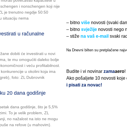
 morati povećavati kapacitete u
 schengen i nonschengen koji nije
L je trenutno negdje 50:50
 situaciju nema
– bitno
više
novosti (svaki da
– bitno
svježije
novosti nego 
estirati u računalne
– stiže
na vaš e-mail
svaki ra
Na Dnevni bilten su pretplačene najve
ne dobiti će investirati u novi
roma, te mu omogućiti daleko bolje
konomičnost i veću profitabilnost.
Budite i vi novinar
zama
aero
!
 konkurencije u okolini koja ima
agreb), foto: ZL Dubrovnik
Ako pošaljete 10 novosti koje
i pisati za novac!
ku 20 dana godišnje
etak dana godišnje, što je 5,5%
mi. To je velik problem, ZL
nji, no nažalost na isto ne mogu
a puše na refove (u mahovim).