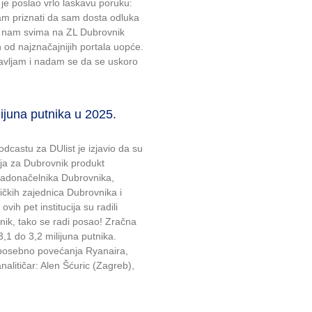
je poslao vrlo laskavu poruku:
m priznati da sam dosta odluka
ne nam svima na ZL Dubrovnik
n od najznačajnijih portala uopće.
vljam i nadam se da se uskoro
ijuna putnika u 2025.
dcastu za DUlist je izjavio da su
ija za Dubrovnik produkt
radonačelnika Dubrovnika,
ičkih zajednica Dubrovnika i
vih pet institucija su radili
ovnik, tako se radi posao! Zračna
,1 do 3,2 milijuna putnika.
, posebno povećanja Ryanaira,
alitičar: Alen Šćuric (Zagreb),