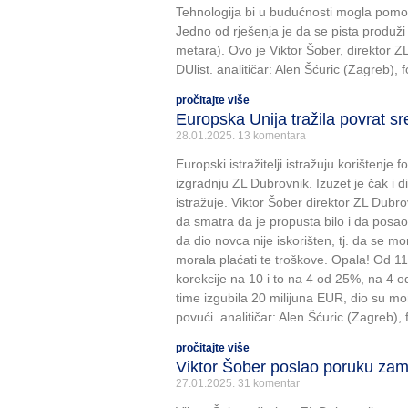
Tehnologija bi u budućnosti mogla pomoć
Jedno od rješenja je da se pista produž
metara). Ovo je Viktor Šober, direktor Z
DUlist. analitičar: Alen Šćuric (Zagreb), 
pročitajte više
Europska Unija tražila povrat s
28.01.2025.
13 komentara
Europski istražitelji istražuju korištenj
izgradnju ZL Dubrovnik. Izuzet je čak i 
istražuje. Viktor Šober direktor ZL Dubr
da smatra da je propusta bilo i da posa
da dio novca nije iskorišten, tj. da se m
morala plaćati te troškove. Opala! Od 1
korekcije na 10 i to na 4 od 25%, na 4 
time izgubila 20 milijuna EUR, dio su moral
povući. analitičar: Alen Šćuric (Zagreb),
pročitajte više
Viktor Šober poslao poruku za
27.01.2025.
31 komentar