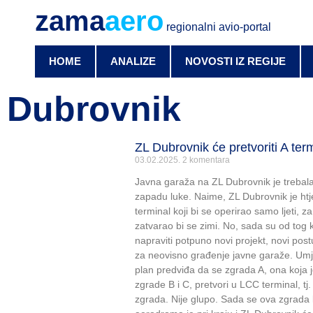
zama
aero
regionalni avio-portal
HOME
ANALIZE
NOVOSTI IZ REGIJE
Dubrovnik
ZL Dubrovnik će pretvoriti A ter
03.02.2025.
2 komentara
Javna garaža na ZL Dubrovnik je trebala 
zapadu luke. Naime, ZL Dubrovnik je htje
terminal koji bi se operirao samo ljeti, z
zatvarao bi se zimi. No, sada su od tog 
napraviti potpuno novi projekt, novi po
za neovisno građenje javne garaže. Umje
plan predviđa da se zgrada A, ona koja j
zgrade B i C, pretvori u LCC terminal, t
zgrada. Nije glupo. Sada se ova zgrada ko