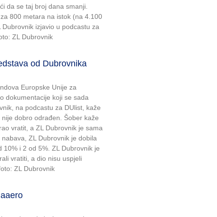
i da se taj broj dana smanji.
i za 800 metara na istok (na 4.100
L Dubrovnik izjavio u podcastu za
foto: ZL Dubrovnik
redstava od Dubrovnika
e fondova Europske Unije za
dio dokumentacije koji se sada
ovnik, na podcastu za DUlist, kaže
o nije dobro odrađen. Šober kaže
orao vratit, a ZL Dubrovnik je sama
1 nabava, ZL Dubrovnik je dobila
od 10% i 2 od 5%. ZL Dubrovnik je
i vratiti, a dio nisu uspjeli
 foto: ZL Dubrovnik
maaero