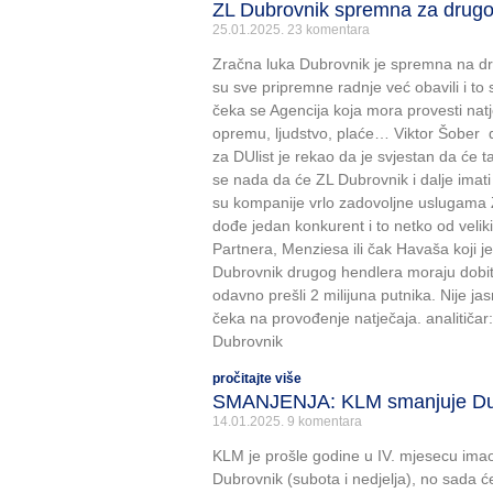
ZL Dubrovnik spremna za drugo
25.01.2025.
23 komentara
Zračna luka Dubrovnik je spremna na dr
su sve pripremne radnje već obavili i to 
čeka se Agencija koja mora provesti natj
opremu, ljudstvo, plaće… Viktor Šober 
za DUlist je rekao da je svjestan da će ta
se nada da će ZL Dubrovnik i dalje imati
su kompanije vrlo zadovoljne uslugama 
dođe jedan konkurent i to netko od velik
Partnera, Menziesa ili čak Havaša koji 
Dubrovnik drugog hendlera moraju dobiti i
odavno prešli 2 milijuna putnika. Nije ja
čeka na provođenje natječaja. analitičar:
Dubrovnik
pročitajte više
SMANJENJA: KLM smanjuje Du
14.01.2025.
9 komentara
KLM je prošle godine u IV. mjesecu ima
Dubrovnik (subota i nedjelja), no sada će