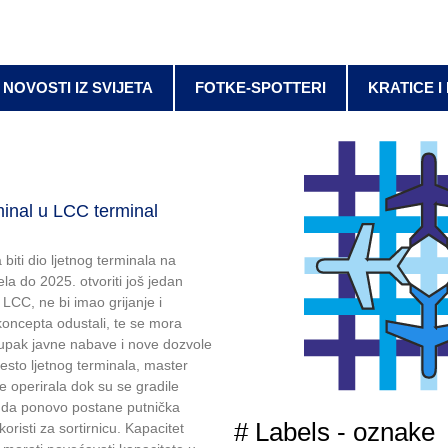
NOVOSTI IZ SVIJETA
FOTKE-SPOTTERI
KRATICE I
minal u LCC terminal
biti dio ljetnog terminala na
la do 2025. otvoriti još jedan
a LCC, ne bi imao grijanje i
koncepta odustali, te se mora
stupak javne nabave i nove dozvole
sto ljetnog terminala, master
e operirala dok su se gradile
j. da ponovo postane putnička
# Labels - oznake
risti za sortirnicu. Kapacitet