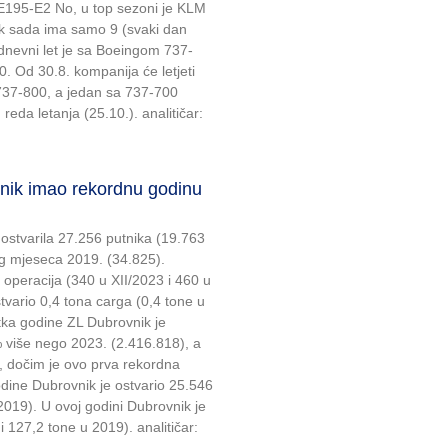
E195-E2 No, u top sezoni je KLM
ok sada ima samo 9 (svaki dan
dnevni let je sa Boeingom 737-
. Od 30.8. kompanija će letjeti
 737-800, a jedan sa 737-700
 reda letanja (25.10.). analitičar:
k imao rekordnu godinu
 ostvarila 27.256 putnika (19.763
og mjeseca 2019. (34.825).
 operacija (340 u XII/2023 i 460 u
tvario 0,4 tona carga (0,4 tone u
etka godine ZL Dubrovnik je
% više nego 2023. (2.416.818), a
, dočim je ovo prva rekordna
ine Dubrovnik je ostvario 25.546
2019). U ovoj godini Dubrovnik je
 127,2 tone u 2019). analitičar: