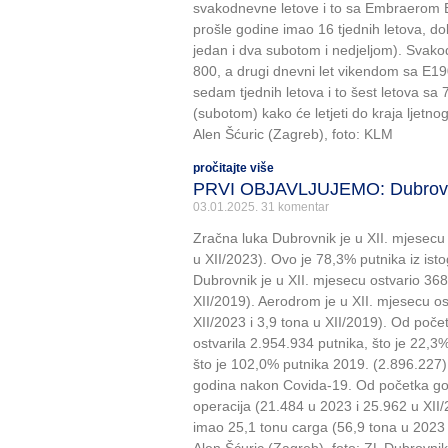
svakodnevne letove i to sa Embraerom 
prošle godine imao 16 tjednih letova, d
jedan i dva subotom i nedjeljom). Svako
800, a drugi dnevni let vikendom sa E190
sedam tjednih letova i to šest letova sa
(subotom) kako će letjeti do kraja ljetnog
Alen Šćuric (Zagreb), foto: KLM
pročitajte više
PRVI OBJAVLJUJEMO: Dubrovni
03.01.2025.
31 komentar
Zračna luka Dubrovnik je u XII. mjesecu
u XII/2023). Ovo je 78,3% putnika iz ist
Dubrovnik je u XII. mjesecu ostvario 368
XII/2019). Aerodrom je u XII. mjesecu os
XII/2023 i 3,9 tona u XII/2019). Od poč
ostvarila 2.954.934 putnika, što je 22,3
što je 102,0% putnika 2019. (2.896.227)
godina nakon Covida-19. Od početka god
operacija (21.484 u 2023 i 25.962 u XII/
imao 25,1 tonu carga (56,9 tona u 2023 i