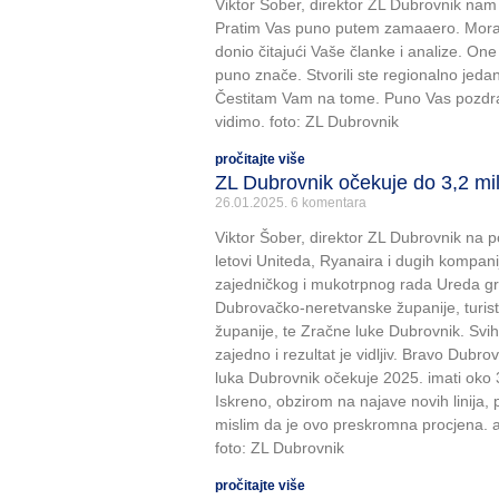
Viktor Šober, direktor ZL Dubrovnik nam 
Pratim Vas puno putem zamaaero. Mora
donio čitajući Vaše članke i analize. O
puno znače. Stvorili ste regionalno jeda
Čestitam Vam na tome. Puno Vas pozdra
vidimo. foto: ZL Dubrovnik
pročitajte više
ZL Dubrovnik očekuje do 3,2 mil
26.01.2025.
6 komentara
Viktor Šober, direktor ZL Dubrovnik na po
letovi Uniteda, Ryanaira i dugih kompan
zajedničkog i mukotrpnog rada Ureda g
Dubrovačko-neretvanske županije, turist
županije, te Zračne luke Dubrovnik. Svih o
zajedno i rezultat je vidljiv. Bravo Dubr
luka Dubrovnik očekuje 2025. imati oko 3
Iskreno, obzirom na najave novih linija
mislim da je ovo preskromna procjena. an
foto: ZL Dubrovnik
pročitajte više