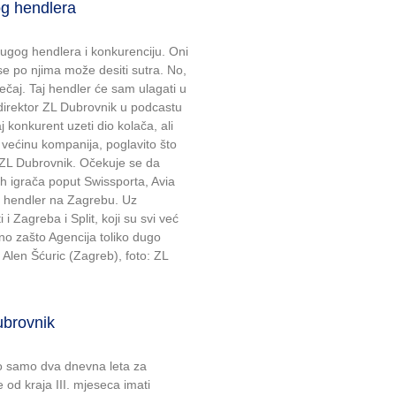
g hendlera
ugog hendlera i konkurenciju. Oni
se po njima može desiti sutra. No,
ečaj. Taj hendler će sam ulagati u
direktor ZL Dubrovnik u podcastu
j konkurent uzeti dio kolača, ali
 većinu kompanija, poglavito što
ZL Dubrovnik. Očekuje se da
ih igrača poput Swissporta, Avia
je hendler na Zagrebu. Uz
 Zagreba i Split, koji su svi već
sno zašto Agencija toliko dugo
 Alen Šćuric (Zagreb), foto: ZL
brovnik
o samo dva dnevna leta za
 od kraja III. mjeseca imati