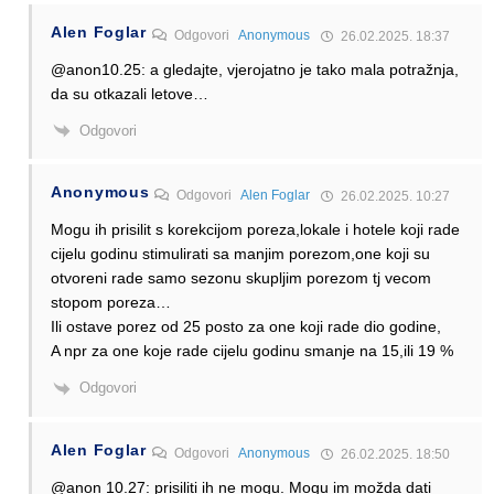
Alen Foglar
Odgovori
Anonymous
26.02.2025. 18:37
@anon10.25: a gledajte, vjerojatno je tako mala potražnja,
da su otkazali letove…
Odgovori
Anonymous
Odgovori
Alen Foglar
26.02.2025. 10:27
Mogu ih prisilit s korekcijom poreza,lokale i hotele koji rade
cijelu godinu stimulirati sa manjim porezom,one koji su
otvoreni rade samo sezonu skupljim porezom tj vecom
stopom poreza…
Ili ostave porez od 25 posto za one koji rade dio godine,
A npr za one koje rade cijelu godinu smanje na 15,ili 19 %
Odgovori
Alen Foglar
Odgovori
Anonymous
26.02.2025. 18:50
@anon 10.27: prisiliti ih ne mogu. Mogu im možda dati