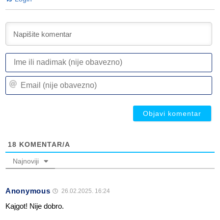
I
ili
n
Em
(n
(n
ob
ob
18
KOMENTAR/A
Najnoviji
Anonymous
26.02.2025. 16:24
Kajgot! Nije dobro.