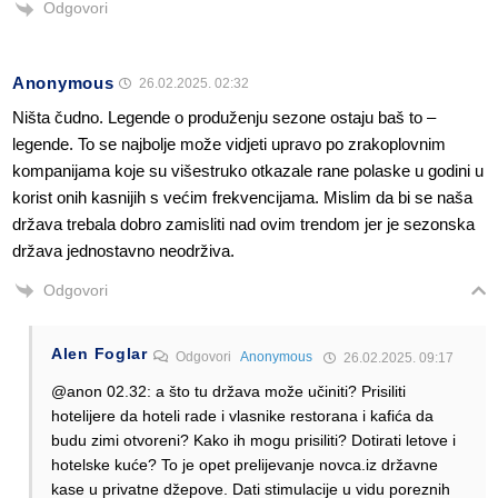
Odgovori
Anonymous
26.02.2025. 02:32
Ništa čudno. Legende o produženju sezone ostaju baš to –
legende. To se najbolje može vidjeti upravo po zrakoplovnim
kompanijama koje su višestruko otkazale rane polaske u godini u
korist onih kasnijih s većim frekvencijama. Mislim da bi se naša
država trebala dobro zamisliti nad ovim trendom jer je sezonska
država jednostavno neodrživa.
Odgovori
Alen Foglar
Odgovori
Anonymous
26.02.2025. 09:17
@anon 02.32: a što tu država može učiniti? Prisiliti
hotelijere da hoteli rade i vlasnike restorana i kafića da
budu zimi otvoreni? Kako ih mogu prisiliti? Dotirati letove i
hotelske kuće? To je opet prelijevanje novca.iz državne
kase u privatne džepove. Dati stimulacije u vidu poreznih