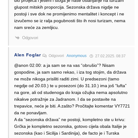
dio proljeća i jeseni i stoga je naše oslanjanje na turizam
glupost mitskih proporcija. Sezonska država nigdje ne
postoji i sve dok ne promijenimo mentalitet i koncept i ne
izvučemo se iz ralja pogubnosti što ih nosi turizam, nema
nam sreće za zemljicu.
Odgovori
Alen Foglar
Odgovori
Anonymous
27.02.2025. 08:37
@anon 02.00: a ja sam se na vas “obrušio”? Nisam
gospodine, ja sam samo rekao, i iza tog stojim, da država
ne može nikoga prisiliti raditi zimi. U predsezoni (tamo
negdje od 20.03.) te u posezoni (do 31.10.) ima još “lufta”
na gore, ali od studenoga do kraja ožujka nema apsolutno
nikakve potražnje za Jadranom. I da se postavite na
trepavice, neće je biti. A zašto? Pročitajte komentar VY7721
da ne ponavljam.
A da “sezonska država” ne postoji, kompletno ste u krivu:
Grčka je kompletno sezonska, gotovo cijela obala Italije je
sezonska (kao i Sicilija i Sardinija), de facto je i Turska