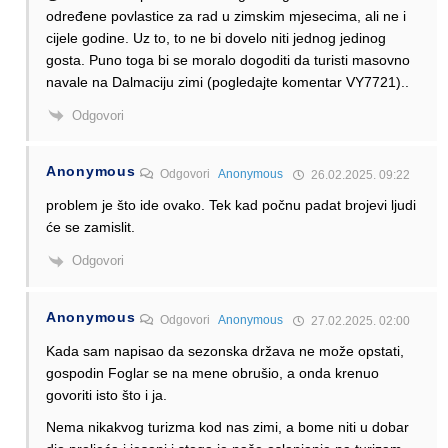
određene povlastice za rad u zimskim mjesecima, ali ne i
cijele godine. Uz to, to ne bi dovelo niti jednog jedinog
gosta. Puno toga bi se moralo dogoditi da turisti masovno
navale na Dalmaciju zimi (pogledajte komentar VY7721)..
Odgovori
Anonymous
Odgovori
Anonymous
26.02.2025. 09:22
problem je što ide ovako. Tek kad počnu padat brojevi ljudi
će se zamislit.
Odgovori
Anonymous
Odgovori
Anonymous
27.02.2025. 02:00
Kada sam napisao da sezonska država ne može opstati,
gospodin Foglar se na mene obrušio, a onda krenuo
govoriti isto što i ja.
Nema nikakvog turizma kod nas zimi, a bome niti u dobar