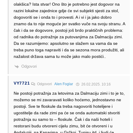
olakšica? Ista stvar! Ono što je potrebno jest dogovor na
razini lokalne zajednice gdje će svi subjekti sjesti za stol,
dogovoriti se i onda to i provesti. A i vi i ja jako dobro
znamo da to nije moguće jer svatko vuče na svoju stranu. A
čak i da se dogovore, postoji još brdo praktičnih problema:
od radnika do potražnje za putovanjima za Dalmaciju zimi.
Da se razumijemo: apsolutno se slažem sa vama da se
treba puno toga napraviti i da se sezona mora produžiti, ali
nažalost država sama tu može jako malo postići..
Odgovori
VY7721
Odgovori
Alen Foglar
26.02.2025. 10:16
Ne postoji potražnja za letovima za Dalmaciju zimi i to je to,
možemo se mi zavaravati koliko hoćemo, jednostavno ne
postoji. Sve te floskule da treba nagovoriti hotelijere i
ugostitelje da rade zimi pa će se onda automatski stvoriti
potražnja su samo to – floskule. Čak i da naši hoteli i
restorani budu otvoreni cijelu zimu, bit će otvoreni i u
Andaluziji, na Kanarima, u Grčkoj, Tunisu itd. i ljudi će