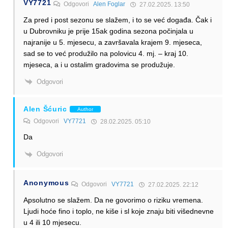
VY7721
Odgovori
Alen Foglar
27.02.2025. 13:50
Za pred i post sezonu se slažem, i to se već događa. Čak i
u Dubrovniku je prije 15ak godina sezona počinjala u
najranije u 5. mjesecu, a završavala krajem 9. mjeseca,
sad se to već produžilo na polovicu 4. mj. – kraj 10.
mjeseca, a i u ostalim gradovima se produžuje.
Odgovori
Alen Šćuric
Author
Odgovori
VY7721
28.02.2025. 05:10
Da
Odgovori
Anonymous
Odgovori
VY7721
27.02.2025. 22:12
Apsolutno se slažem. Da ne govorimo o riziku vremena.
Ljudi hoće fino i toplo, ne kiše i sl koje znaju biti višednevne
u 4 ili 10 mjesecu.