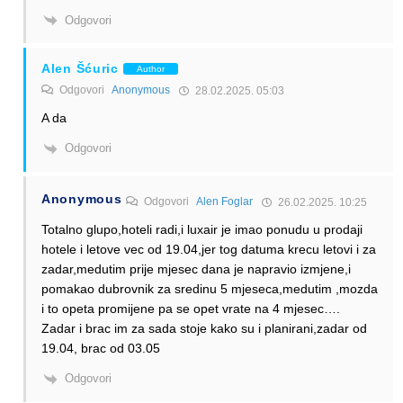
Odgovori
Alen Šćuric
Author
Odgovori
Anonymous
28.02.2025. 05:03
A da
Odgovori
Anonymous
Odgovori
Alen Foglar
26.02.2025. 10:25
Totalno glupo,hoteli radi,i luxair je imao ponudu u prodaji
hotele i letove vec od 19.04,jer tog datuma krecu letovi i za
zadar,medutim prije mjesec dana je napravio izmjene,i
pomakao dubrovnik za sredinu 5 mjeseca,medutim ,mozda
i to opeta promijene pa se opet vrate na 4 mjesec….
Zadar i brac im za sada stoje kako su i planirani,zadar od
19.04, brac od 03.05
Odgovori