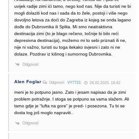
uvijek radije zimi ići tamo, nego kod nas. Nije da turisti ne bi
mogli dolaziti kod nas i sada da to žele, postoji i više nego
dovoljno letova za doći do Zagreba iz kojeg se onda lagano
dođe do Dubrovnika ili Splita. Mi smo neatraktivna
destinacija zimi (to je blago rečeno, točnije bi bilo reći
depresivna destinacija), možemo mi to sebi priznati ili ne,
nije ni važno, turisti su toga itekako svjesni i zato ni ne
dolaze. Pozdrav iz kišnog i sumornog Dubrovnika.
Odgovori
Alen Foglar
Odgovori
VY7721
26.02.2025. 18:42
meni je to potpuno jasno. Zato i jesam napisao da je zimi
problem potražnje. I stoga se potpuno sa vama slažem. Ali
tamo gdje je “lufta na gore” je pred- i posezona. Tu bi se
dosta tog još moglo napraviti..
Odgovori