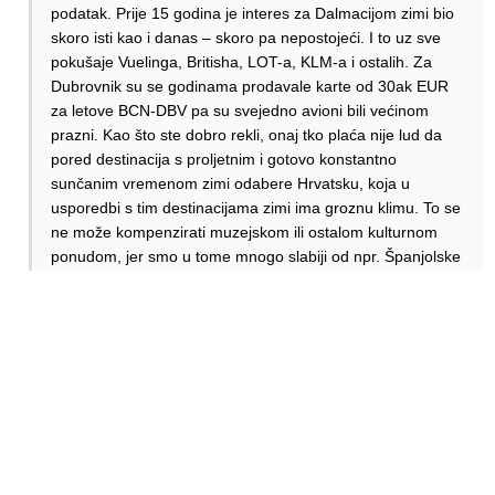
podatak. Prije 15 godina je interes za Dalmacijom zimi bio
skoro isti kao i danas – skoro pa nepostojeći. I to uz sve
pokušaje Vuelinga, Britisha, LOT-a, KLM-a i ostalih. Za
Dubrovnik su se godinama prodavale karte od 30ak EUR
za letove BCN-DBV pa su svejedno avioni bili većinom
prazni. Kao što ste dobro rekli, onaj tko plaća nije lud da
pored destinacija s proljetnim i gotovo konstantno
sunčanim vremenom zimi odabere Hrvatsku, koja u
usporedbi s tim destinacijama zimi ima groznu klimu. To se
ne može kompenzirati muzejskom ili ostalom kulturnom
ponudom, jer smo u tome mnogo slabiji od npr. Španjolske
ili Grčke. Ne može se kompenzirati ni wellness ponudom,
jer wellness je moguć baš svugdje. Nemamo ni skijališta
kao Španjolska ili Francuska, gdje možete ujutro poći na
skijanje, a onda se poslijepodne spustiti na more i uživati
na suncu. Hrvatska je popularna zbog svoje ljeti većinom
ugodne klime i najviše zbog svoje lijepe obale, mirnog i
čistog mora kojemu ljeti rijetko koje drugo može konkurirati,
ali sve to je samo ljeti.
Odgovori