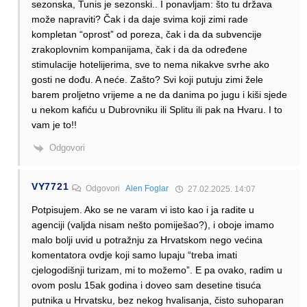
sezonska, Tunis je sezonski.. I ponavljam: što tu država
može napraviti? Čak i da daje svima koji zimi rade
kompletan “oprost” od poreza, čak i da da subvencije
zrakoplovnim kompanijama, čak i da da određene
stimulacije hotelijerima, sve to nema nikakve svrhe ako
gosti ne dođu. A neće. Zašto? Svi koji putuju zimi žele
barem proljetno vrijeme a ne da danima po jugu i kiši sjede
u nekom kafiću u Dubrovniku ili Splitu ili pak na Hvaru. I to
vam je to!!
Odgovori
VY7721
Odgovori
Alen Foglar
27.02.2025. 14:07
Potpisujem. Ako se ne varam vi isto kao i ja radite u
agenciji (valjda nisam nešto pomiješao?), i oboje imamo
malo bolji uvid u potražnju za Hrvatskom nego većina
komentatora ovdje koji samo lupaju “treba imati
cjelogodišnji turizam, mi to možemo”. E pa ovako, radim u
ovom poslu 15ak godina i doveo sam desetine tisuća
putnika u Hrvatsku, bez nekog hvalisanja, čisto suhoparan