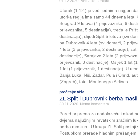
01.12.2020.
Nema komentara
Utorak (1.12.) je već tjednima najgori da
utorka regija ima samo 44 dnevna leta. 
Beograd 9 letova (4 prijevoznika, 6 desti
prijevoznika, 5 destinacija), treća je Priš
destinacija), slijedi Split 5 letova (svi do
pa Dubrovnik 4 leta (svi domaći, 2 prijev
4 leta (3 prijevoznika, 2 destinacije), za
destinacije), Sarajevo 2 leta (2 prijevozni
prijevoznik, 3 destinacije), Osijek 1 let (1
1 let (1 prijevoznik, 1 destinacija). U ut
Banja Luka, Niš, Zadar, Pula i Ohrid. auto
(Zagreb), foto: Montenegro Airlines
pročitajte više
ZL Split i Dubrovnik berba masl
30.11.2020.
Nema komentara
Pored priprema za nadolazeću i nikad ne
dvjema najjužnijim hrvatskim zračnim lu
berba maslina. U krugu ZL Split postoji
Postupkom prerade hladnim prešanjem is