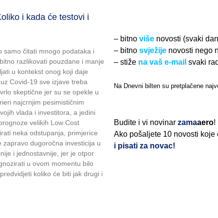
o i kada će testovi i
– bitno
više
novosti (svaki da
– bitno
svježije
novosti nego 
no samo čitati mnogo podataka i
o bitno razlikovati pouzdane i manje
– stiže
na vaš e-mail
svaki ra
jati u kontekst onog koji daje
 uz Covid-19 sve izjave treba
Na Dnevni bilten su pretplačene najve
 vrlo skeptične jer su se opekle u
ieri najcrnjim pesimističnim
jih vlada i investitora, a jedini
Budite i vi novinar
zama
aero
!
i prognoze velikih Low Cost
irati neka odstupanja, primjerice
Ako pošaljete 10 novosti koje
e zapravo dugoročna investicija u
i pisati za novac!
nije i jednostavnije, jer je otpor
rognozirati u ovom momentu bilo
edvidjeti koliko će biti jak drugi i