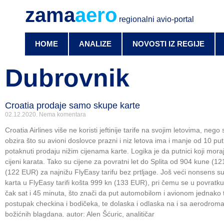
zama
aero
regionalni avio-portal
HOME
ANALIZE
NOVOSTI IZ REGIJE
Dubrovnik
Croatia prodaje samo skupe karte
02.12.2020.
Nema komentara
Croatia Airlines više ne koristi jeftinije tarife na svojim letovima, ne
obzira što su avioni doslovce prazni i niz letova ima i manje od 10 p
potaknuti prodaju nižim cijenama karte. Logika je da putnici koji moraj
cijeni karata. Tako su cijene za povratni let do Splita od 904 kune (
(122 EUR) za najnižu FlyEasy tarifu bez prtljage. Još veći nonsens s
karta u FlyEasy tarifi košta 999 kn (133 EUR), pri čemu se u povratku z
čak sat i 45 minuta, što znači da put automobilom i avionom jednako tr
postupak checkina i bodičeka, te dolaska i odlaska na i sa aerodroma
božićnih blagdana. autor: Alen Šćuric, analitičar