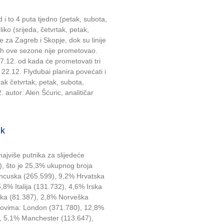
d i to 4 puta tjedno (petak, subota,
liko (srijeda, četvrtak, petak,
 za Zagreb i Skopje, dok su linije
 ih ove sezone nije prometovao.
7.12. od kada će prometovati tri
 22.12. Flydubai planira povećati i
ak četvrtak, petak, subota,
 autor: Alen Šćuric, analitičar
ik
ajviše putnika za slijedeće
a), što je 25,3% ukupnog broja
ncuska (265.599), 9,2% Hrvatska
8% Italija (131.732), 4,6% Irska
ska (81.387), 2,8% Norveška
dovima: London (371.780), 12,8%
, 5,1% Manchester (113.647),