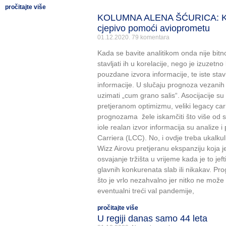
pročitajte više
KOLUMNA ALENA ŠĆURICA: Kolik
cjepivo pomoći avioprometu
01.12.2020.
79 komentara
Kada se bavite analitikom onda nije bit
stavljati ih u korelacije, nego je izuzetn
pouzdane izvora informacije, te iste stavl
informacije. U slučaju prognoza vezanih
uzimati „cum grano salis“. Asocijacije su
pretjeranom optimizmu, veliki legacy carr
prognozama žele iskamčiti što više od svo
iole realan izvor informacija su analize 
Carriera (LCC). No, i ovdje treba ukalkul
Wizz Airovu pretjeranu ekspanziju koja j
osvajanje tržišta u vrijeme kada je to jefti
glavnih konkurenata slab ili nikakav. P
što je vrlo nezahvalno jer nitko ne može pr
eventualni treći val pandemije,
pročitajte više
U regiji danas samo 44 leta