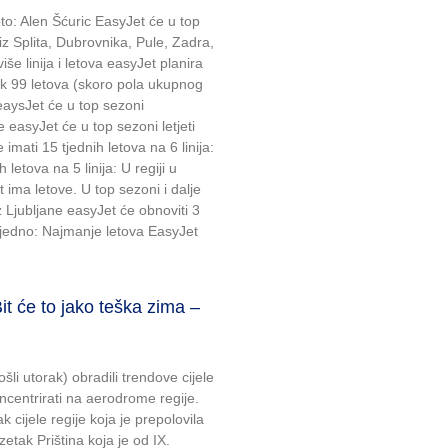
oto: Alen Šćuric EasyJet će u top
 iz Splita, Dubrovnika, Pule, Zadra,
iše linija i letova easyJet planira
čak 99 letova (skoro pola ukupnog
 eaysJet će u top sezoni
e easyJet će u top sezoni letjeti
 imati 15 tjednih letova na 6 linija:
letova na 5 linija: U regiji u
ima letove. U top sezoni i dalje
Iz Ljubljane easyJet će obnoviti 3
a tjedno: Najmanje letova EasyJet
e to jako teška zima –
šli utorak) obradili trendove cijele
ncentrirati na aerodrome regije.
 cijele regije koja je prepolovila
zetak Priština koja je od IX.