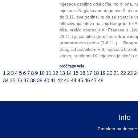
mjeseca ozbiljno odskočila, no ni ona, na
mjesecu. Naglašavam da je ovo 2. dio an
do 8.11. ove godine, te da se situacije v
otkazivanje letova na liniji Beograd-Tel 
Aira, prekid operacija Air Francea u Ljub
22.11.) je još bitno gore i aerodromi im
promatranom tjednu (2-8.11.) Beograd i 
Beograd početkom VIII. mjeseca bio tek 
letova, sredinom IX. mjeseca je skočio n
pročitajte više
1
2
3
4
5
6
7
8
9
10
11
12
13
14
15
16
17
18
19
20
21
22
23
2
34
35
36
37
38
39
40
41
42
43
44
45
46
47
48
Info
Pretplata na dnevne 