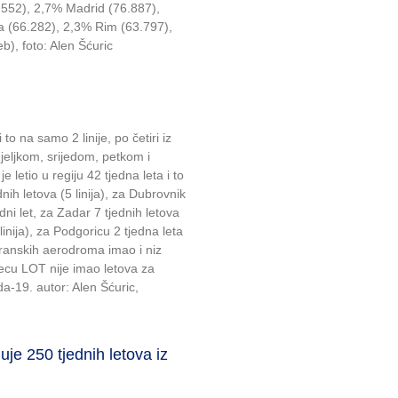
.552), 2,7% Madrid (76.887),
a (66.282), 2,3% Rim (63.797),
b), foto: Alen Šćuric
 to na samo 2 linije, po četiri iz
djeljkom, srijedom, petkom i
letio u regiju 42 tjedna leta i to
dnih letova (5 linija), za Dubrovnik
edni let, za Zadar 7 tjednih letova
 linija), za Podgoricu 2 tjedna leta
adranskih aerodroma imao i niz
esecu LOT nije imao letova za
da-19. autor: Alen Šćuric,
e 250 tjednih letova iz