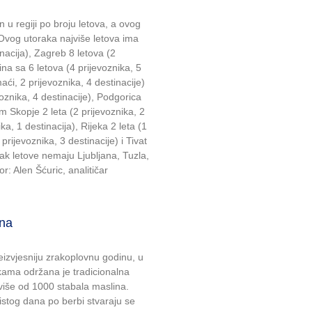
n u regiji po broju letova, a ovog
Ovog utoraka najviše letova ima
nacija), Zagreb 8 letova (2
tina sa 6 letova (4 prijevoznika, 5
maći, 2 prijevoznika, 4 destinacije)
oznika, 4 destinacije), Podgorica
tim Skopje 2 leta (2 prijevoznika, 2
ka, 1 destinacija), Rijeka 2 leta (1
 prijevoznika, 3 destinacije) i Tivat
orak letove nemaju Ljubljana, Tuzla,
r: Alen Šćuric, analitičar
ina
izvjesniju zrakoplovnu godinu, u
kama održana je tradicionalna
 više od 1000 stabala maslina.
tog dana po berbi stvaraju se