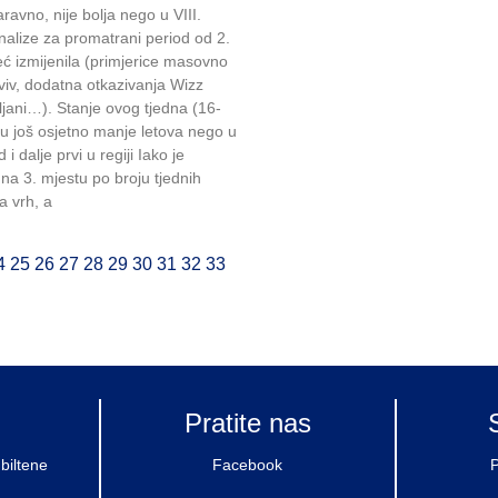
ravno, nije bolja nego u VIII.
alize za promatrani period od 2.
eć izmijenila (primjerice masovno
Aviv, dodatna otkazivanja Wizz
ljani…). Stanje ovog tjedna (16-
aju još osjetno manje letova nego u
dalje prvi u regiji Iako je
na 3. mjestu po broju tjednih
a vrh, a
4
25
26
27
28
29
30
31
32
33
Pratite nas
biltene
Facebook
P