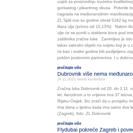
uvjeti za proizvodnju izuzetno kvalitetn
gorkastog i pikantnog okusa. Potvrde t
nagrada na međunarodnim manifestacijama
ZL Split ove su godine ubrali 5162 kg ma
litara ulja (prinos od 15,13%). Nakon š
ulje će se puniti u staklene boce pod i
zaštitnika zračne luke. Zanimljivo je isto
takav sakralni objekt na svijetu koji je u
će kao i svake godine biti podijeljeno zap
poklon poslovnim partnerima. I u dubrov
pročitajte više
Dubrovnik više nema međunarod
24.11.2020.
Nema komentara
Zračna luka Dubrovnik od 20. do 2.11. 
let. Aerodrom u to vrijeme ima 37 letova 
Rijeku-Osijek, što znači da u prosjeku 
ima dana u tjednu kada ima samo dva leta
(Zagreb), foto: ZL Dubrovnik
pročitajte više
Flydubai pokreće Zagreb i pov