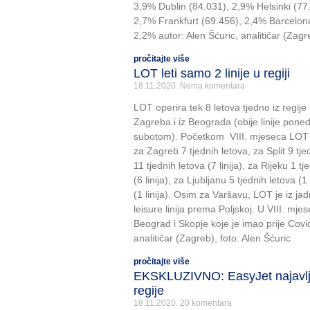
3,9% Dublin (84.031), 2,9% Helsinki (77
2,7% Frankfurt (69.456), 2,4% Barcelon
2,2% autor: Alen Šćuric, analitičar (Zagre
pročitajte više
LOT leti samo 2 linije u regiji
18.11.2020.
Nema komentara
LOT operira tek 8 letova tjedno iz regije i
Zagreba i iz Beograda (obije linije pone
subotom). Početkom VIII. mjeseca LOT je 
za Zagreb 7 tjednih letova, za Split 9 tje
11 tjednih letova (7 linija), za Rijeku 1 tj
(6 linija), za Ljubljanu 5 tjednih letova (1
(1 linija). Osim za Varšavu, LOT je iz j
leisure linija prema Poljskoj. U VIII. mj
Beograd i Skopje koje je imao prije Covi
analitičar (Zagreb), foto: Alen Šćuric
pročitajte više
EKSKLUZIVNO: EasyJet najavljuj
regije
18.11.2020.
20 komentara