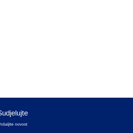
Sudjelujte
ošaljite novost