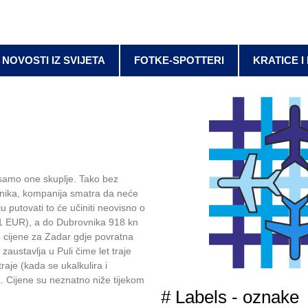
NOVOSTI IZ SVIJETA
FOTKE-SPOTTERI
KRATICE I
go samo one skuplje. Tako bez
utnika, kompanija smatra da neće
u putovati to će učiniti neovisno o
121 EUR), a do Dubrovnika 918 kn
u cijene za Zadar gdje povratna
austavlja u Puli čime let traje
aje (kada se ukalkulira i
. Cijene su neznatno niže tijekom
# Labels - oznake