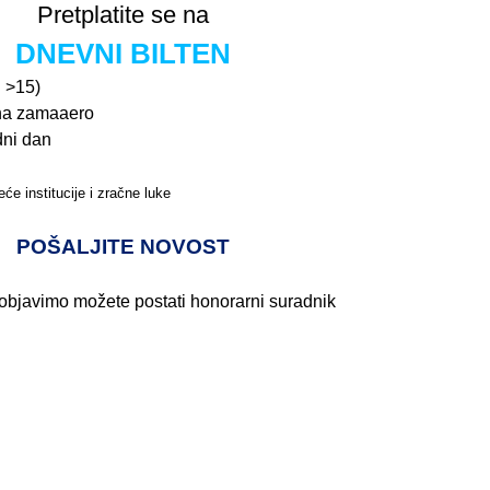
Pretplatite se na
DNEVNI BILTEN
n >15)
na zamaaero
dni dan
će institucije i zračne luke
Pročitajte više>
POŠALJITE NOVOST
 objavimo možete postati honorarni suradnik