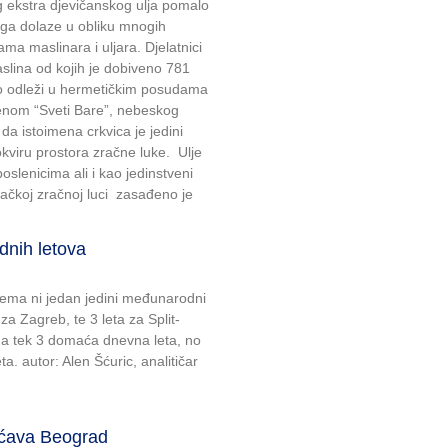
og ekstra djevičanskog ulja pomalo
oga dolaze u obliku mnogih
 maslinara i uljara. Djelatnici
slina od kojih je dobiveno 781
to odleži u hermetičkim posudama
menom “Sveti Bare”, nebeskog
 da istoimena crkvica je jedini
 okviru prostora zračne luke. Ulje
oslenicima ali i kao jedinstveni
ačkoj zračnoj luci zasađeno je
nih letova
nema ni jedan jedini međunarodni
za Zagreb, te 3 leta za Split-
ima tek 3 domaća dnevna leta, no
. autor: Alen Šćuric, analitičar
ećava Beograd