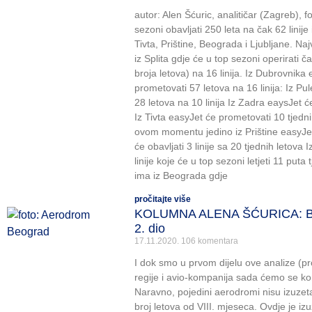
autor: Alen Šćuric, analitičar (Zagreb), f
sezoni obavljati 250 leta na čak 62 linije
Tivta, Prištine, Beograda i Ljubljane. Najv
iz Splita gdje će u top sezoni operirati 
broja letova) na 16 linija. Iz Dubrovnika
prometovati 57 letova na 16 linija: Iz Pul
28 letova na 10 linija Iz Zadra eaysJet će
Iz Tivta easyJet će prometovati 10 tjednih 
ovom momentu jedino iz Prištine easyJet 
će obavljati 3 linije sa 20 tjednih letova 
linije koje će u top sezoni letjeti 11 put
ima iz Beograda gdje
pročitajte više
KOLUMNA ALENA ŠĆURICA: Bit ć
2. dio
17.11.2020.
106 komentara
I dok smo u prvom dijelu ove analize (pro
regije i avio-kompanija sada ćemo se ko
Naravno, pojedini aerodromi nisu izuzetak
broj letova od VIII. mjeseca. Ovdje je izu