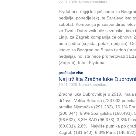
22.11.2020.
Nema komentara
Flydubai u regiji leti još samo za Beogra
nedjelja, ponedjeljak), te Sarajevo isto to
subota). Kompanija je suspendirao letove
za Tivat i Dubrovnik bile sezonske, iako
Liniju za Zagreb kompanija će obnoviti 2
puta tjedno (srijeda, petak, nedjelja). Od
letove za Beograd na 5 puta tjedno (utor
nedjelja), no ista neće prometovati 31.12.
(Zagreb), foto: Flydubai
pročitajte više
Naj tržišta Zračne luke Dubrovn
19.11.2020.
Nema komentara
Zračna luka Dubrovnik je u 2019. imala n
države: Velika Britanija (733.032 putnik
putnika Njemačka (291.232), 10,1% Fra
(200.044), 6,9% Španjolska (168.493), 5,
(96.632), 3,3% SAD (96.373), 3,3% Fin
(80.631), 2,8% Najviše putnika po gra
Zagreb (181.540), 6,3% Paris (146.832)