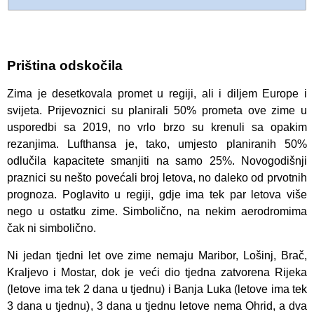
Priština odskočila
Zima je desetkovala promet u regiji, ali i diljem Europe i
svijeta. Prijevoznici su planirali 50% prometa ove zime u
usporedbi sa 2019, no vrlo brzo su krenuli sa opakim
rezanjima. Lufthansa je, tako, umjesto planiranih 50%
odlučila kapacitete smanjiti na samo 25%. Novogodišnji
praznici su nešto povećali broj letova, no daleko od prvotnih
prognoza. Poglavito u regiji, gdje ima tek par letova više
nego u ostatku zime. Simbolično, na nekim aerodromima
čak ni simbolično.
Ni jedan tjedni let ove zime nemaju Maribor, Lošinj, Brač,
Kraljevo i Mostar, dok je veći dio tjedna zatvorena Rijeka
(letove ima tek 2 dana u tjednu) i Banja Luka (letove ima tek
3 dana u tjednu), 3 dana u tjednu letove nema Ohrid, a dva