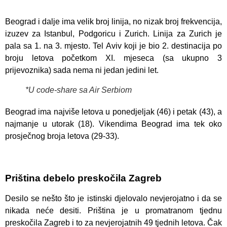
Beograd i dalje ima velik broj linija, no nizak broj frekvencija,
izuzev za Istanbul, Podgoricu i Zurich. Linija za Zurich je
pala sa 1. na 3. mjesto. Tel Aviv koji je bio 2. destinacija po
broju letova početkom XI. mjeseca (sa ukupno 3
prijevoznika) sada nema ni jedan jedini let.
*U code-share sa Air Serbiom
Beograd ima najviše letova u ponedjeljak (46) i petak (43), a
najmanje u utorak (18). Vikendima Beograd ima tek oko
prosječnog broja letova (29-33).
Priština debelo preskočila Zagreb
Desilo se nešto što je istinski djelovalo nevjerojatno i da se
nikada neće desiti. Priština je u promatranom tjednu
preskočila Zagreb i to za nevjerojatnih 49 tjednih letova. Čak