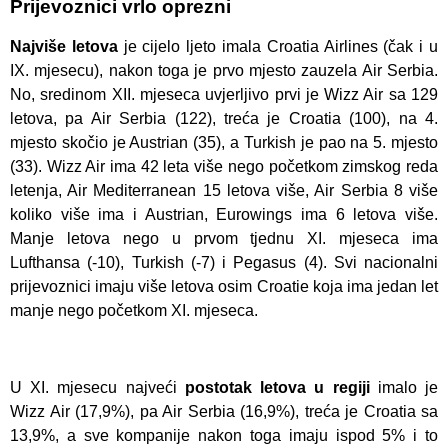
Prijevoznici vrlo oprezni
Najviše letova
je cijelo ljeto imala Croatia Airlines (čak i u
IX. mjesecu), nakon toga je prvo mjesto zauzela Air Serbia.
No, sredinom XII. mjeseca uvjerljivo prvi je Wizz Air sa 129
letova, pa Air Serbia (122), treća je Croatia (100), na 4.
mjesto skočio je Austrian (35), a Turkish je pao na 5. mjesto
(33). Wizz Air ima 42 leta više nego početkom zimskog reda
letenja, Air Mediterranean 15 letova više, Air Serbia 8 više
koliko više ima i Austrian, Eurowings ima 6 letova više.
Manje letova nego u prvom tjednu XI. mjeseca ima
Lufthansa (-10), Turkish (-7) i Pegasus (4). Svi nacionalni
prijevoznici imaju više letova osim Croatie koja ima jedan let
manje nego početkom XI. mjeseca.
U XI. mjesecu najveći
postotak letova u regiji
imalo je
Wizz Air (17,9%), pa Air Serbia (16,9%), treća je Croatia sa
13,9%, a sve kompanije nakon toga imaju ispod 5% i to