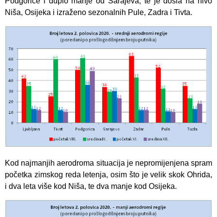
Podgorice i duplo manje od Sarajeva, te je došla na nivo
Niša, Osijeka i izraženo sezonalnih Pule, Zadra i Tivta.
Kod najmanjih aerodroma situacija je nepromijenjena spram
početka zimskog reda letenja, osim što je velik skok Ohrida,
i dva leta više kod Niša, te dva manje kod Osijeka.