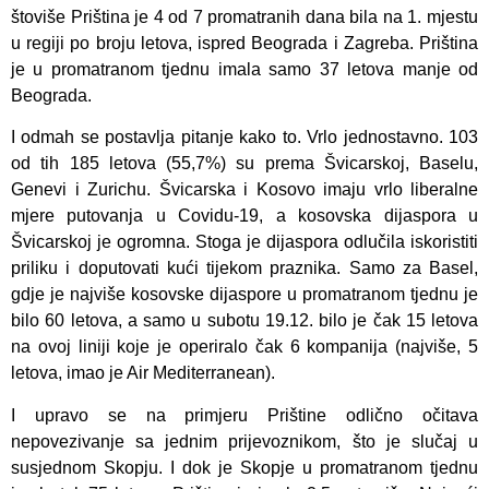
štoviše Priština je 4 od 7 promatranih dana bila na 1. mjestu
u regiji po broju letova, ispred Beograda i Zagreba. Priština
je u promatranom tjednu imala samo 37 letova manje od
Beograda.
I odmah se postavlja pitanje kako to. Vrlo jednostavno. 103
od tih 185 letova (55,7%) su prema Švicarskoj, Baselu,
Genevi i Zurichu. Švicarska i Kosovo imaju vrlo liberalne
mjere putovanja u Covidu-19, a kosovska dijaspora u
Švicarskoj je ogromna. Stoga je dijaspora odlučila iskoristiti
priliku i doputovati kući tijekom praznika. Samo za Basel,
gdje je najviše kosovske dijaspore u promatranom tjednu je
bilo 60 letova, a samo u subotu 19.12. bilo je čak 15 letova
na ovoj liniji koje je operiralo čak 6 kompanija (najviše, 5
letova, imao je Air Mediterranean).
I upravo se na primjeru Prištine odlično očitava
nepovezivanje sa jednim prijevoznikom, što je slučaj u
susjednom Skopju. I dok je Skopje u promatranom tjednu