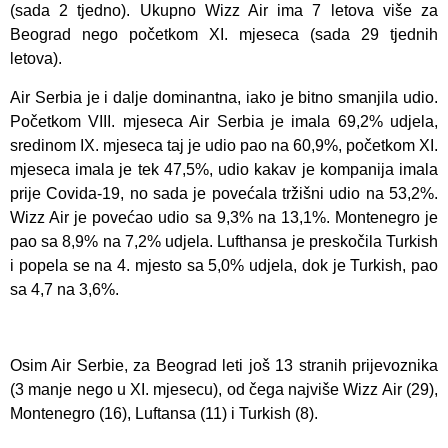
(sada 2 tjedno). Ukupno Wizz Air ima 7 letova više za
Beograd nego početkom XI. mjeseca (sada 29 tjednih
letova).
Air Serbia je i dalje dominantna, iako je bitno smanjila udio.
Početkom VIII. mjeseca Air Serbia je imala 69,2% udjela,
sredinom IX. mjeseca taj je udio pao na 60,9%, početkom XI.
mjeseca imala je tek 47,5%, udio kakav je kompanija imala
prije Covida-19, no sada je povećala tržišni udio na 53,2%.
Wizz Air je povećao udio sa 9,3% na 13,1%. Montenegro je
pao sa 8,9% na 7,2% udjela. Lufthansa je preskočila Turkish
i popela se na 4. mjesto sa 5,0% udjela, dok je Turkish, pao
sa 4,7 na 3,6%.
Osim Air Serbie, za Beograd leti još 13 stranih prijevoznika
(3 manje nego u XI. mjesecu), od čega najviše Wizz Air (29),
Montenegro (16), Luftansa (11) i Turkish (8).