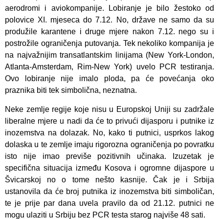
aerodromi i aviokompanije. Lobiranje je bilo žestoko od
polovice XI. mjeseca do 7.12. No, države ne samo da su
produžile karantene i druge mjere nakon 7.12. nego su i
postrožile ograničenja putovanja. Tek nekoliko kompanija je
na najvažnijim transatlantskim linijama (New York-London,
Atlanta-Amsterdam, Rim-New York) uvelo PCR testiranja.
Ovo lobiranje nije imalo ploda, pa će povećanja oko
praznika biti tek simbolična, neznatna.
Neke zemlje regije koje nisu u Europskoj Uniji su zadržale
liberalne mjere u nadi da će to privući dijasporu i putnike iz
inozemstva na dolazak. No, kako ti putnici, usprkos lakog
dolaska u te zemlje imaju rigorozna ograničenja po povratku
isto nije imao previše pozitivnih učinaka. Izuzetak je
specifična situacija između Kosova i ogromne dijaspore u
Švicarskoj no o tome nešto kasnije. Čak je i Srbija
ustanovila da će broj putnika iz inozemstva biti simboličan,
te je prije par dana uvela pravilo da od 21.12. putnici ne
mogu ulaziti u Srbiju bez PCR testa starog najviše 48 sati.