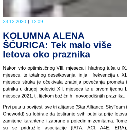
23.12.2020
12:09
KOLUMNA ALENA
ŠĆURICA: Tek malo više
letova oko praznika
Nakon vrlo optimističnog VIII. mjeseca i hladnog tuša u IX.
mjesecu, te totalnog desetkovanja linija i frekvencija u XI.
mjesecu struka je očekivala znatnija povećanja prometa i
putnika u drugoj polovici XII. mjeseca te u prvom tjednu I.
mjeseca 2021, tj. tijekom božićnih i novogodišnjih praznika.
Prvi puta u povijesti sve tri alijanse (Star Alliance, SkyTeam i
Oneworld) su lobirale da testiranje svih putnika prije letova
zamijene karantene i zabrane u pojedinim zemljama. Tome
su se pridružile asocijacije (IATA, ACI, A4E, ERA),