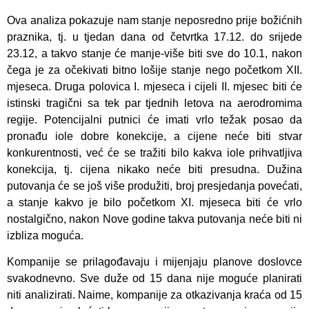
Ova analiza pokazuje nam stanje neposredno prije božićnih
praznika, tj. u tjedan dana od četvrtka 17.12. do srijede
23.12, a takvo stanje će manje-više biti sve do 10.1, nakon
čega je za očekivati bitno lošije stanje nego početkom XII.
mjeseca. Druga polovica I. mjeseca i cijeli II. mjesec biti će
istinski tragični sa tek par tjednih letova na aerodromima
regije. Potencijalni putnici će imati vrlo težak posao da
pronađu iole dobre konekcije, a cijene neće biti stvar
konkurentnosti, već će se tražiti bilo kakva iole prihvatljiva
konekcija, tj. cijena nikako neće biti presudna. Dužina
putovanja će se još više produžiti, broj presjedanja povećati,
a stanje kakvo je bilo početkom XI. mjeseca biti će vrlo
nostalgično, nakon Nove godine takva putovanja neće biti ni
izbliza moguća.
Kompanije se prilagođavaju i mijenjaju planove doslovce
svakodnevno. Sve duže od 15 dana nije moguće planirati
niti analizirati. Naime, kompanije za otkazivanja kraća od 15