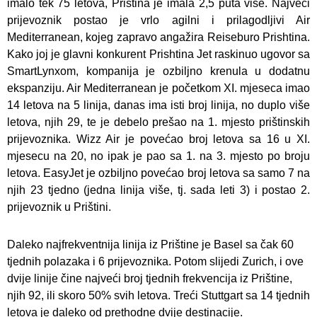
imalo tek 75 letova, Priština je imala 2,5 puta više. Najveći
prijevoznik postao je vrlo agilni i prilagodljivi Air
Mediterranean, kojeg zapravo angažira Reiseburo Prishtina.
Kako joj je glavni konkurent Prishtina Jet raskinuo ugovor sa
SmartLynxom, kompanija je ozbiljno krenula u dodatnu
ekspanziju. Air Mediterranean je početkom XI. mjeseca imao
14 letova na 5 linija, danas ima isti broj linija, no duplo više
letova, njih 29, te je debelo prešao na 1. mjesto prištinskih
prijevoznika. Wizz Air je povećao broj letova sa 16 u XI.
mjesecu na 20, no ipak je pao sa 1. na 3. mjesto po broju
letova. EasyJet je ozbiljno povećao broj letova sa samo 7 na
njih 23 tjedno (jedna linija više, tj. sada leti 3) i postao 2.
prijevoznik u Prištini.
Daleko najfrekventnija linija iz Prištine je Basel sa čak 60
tjednih polazaka i 6 prijevoznika. Potom slijedi Zurich, i ove
dvije linije čine najveći broj tjednih frekvencija iz Prištine,
njih 92, ili skoro 50% svih letova. Treći Stuttgart sa 14 tjednih
letova je daleko od prethodne dvije destinacije.