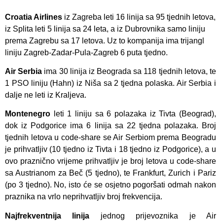
Croatia Airlines
iz Zagreba leti 16 linija sa 95 tjednih letova,
iz Splita leti 5 linija sa 24 leta, a iz Dubrovnika samo liniju
prema Zagrebu sa 17 letova. Uz to kompanija ima trijangl
liniju Zagreb-Zadar-Pula-Zagreb 6 puta tjedno.
Air Serbia
ima 30 linija iz Beograda sa 118 tjednih letova, te
1 PSO liniju (Hahn) iz Niša sa 2 tjedna polaska. Air Serbia i
dalje ne leti iz Kraljeva.
Montenegro
leti 1 liniju sa 6 polazaka iz Tivta (Beograd),
dok iz Podgorice ima 6 linija sa 22 tjedna polazaka. Broj
tjednih letova u code-share se Air Serbiom prema Beogradu
je prihvatljiv (10 tjedno iz Tivta i 18 tjedno iz Podgorice), a u
ovo praznično vrijeme prihvatljiv je broj letova u code-share
sa Austrianom za Beč (5 tjedno), te Frankfurt, Zurich i Pariz
(po 3 tjedno). No, isto će se osjetno pogoršati odmah nakon
praznika na vrlo neprihvatljiv broj frekvencija.
Najfrekventnija linija
jednog prijevoznika je Air