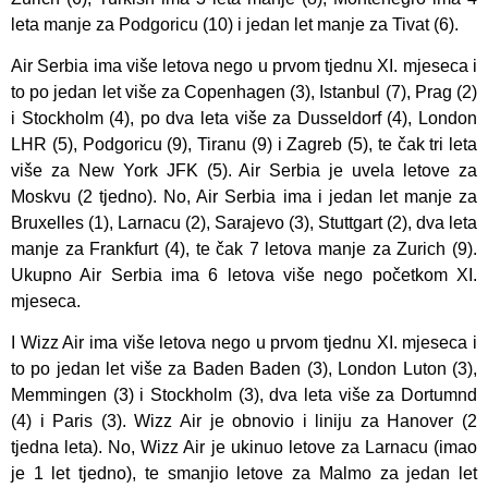
leta manje za Podgoricu (10) i jedan let manje za Tivat (6).
Air Serbia ima više letova nego u prvom tjednu XI. mjeseca i
to po jedan let više za Copenhagen (3), Istanbul (7), Prag (2)
i Stockholm (4), po dva leta više za Dusseldorf (4), London
LHR (5), Podgoricu (9), Tiranu (9) i Zagreb (5), te čak tri leta
više za New York JFK (5). Air Serbia je uvela letove za
Moskvu (2 tjedno). No, Air Serbia ima i jedan let manje za
Bruxelles (1), Larnacu (2), Sarajevo (3), Stuttgart (2), dva leta
manje za Frankfurt (4), te čak 7 letova manje za Zurich (9).
Ukupno Air Serbia ima 6 letova više nego početkom XI.
mjeseca.
I Wizz Air ima više letova nego u prvom tjednu XI. mjeseca i
to po jedan let više za Baden Baden (3), London Luton (3),
Memmingen (3) i Stockholm (3), dva leta više za Dortumnd
(4) i Paris (3). Wizz Air je obnovio i liniju za Hanover (2
tjedna leta). No, Wizz Air je ukinuo letove za Larnacu (imao
je 1 let tjedno), te smanjio letove za Malmo za jedan let