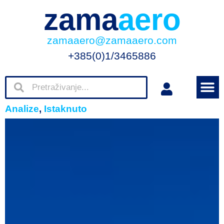
zama
aero
zamaaero@zamaaero.com
+385(0)1/3465886
Analize
,
Istaknuto