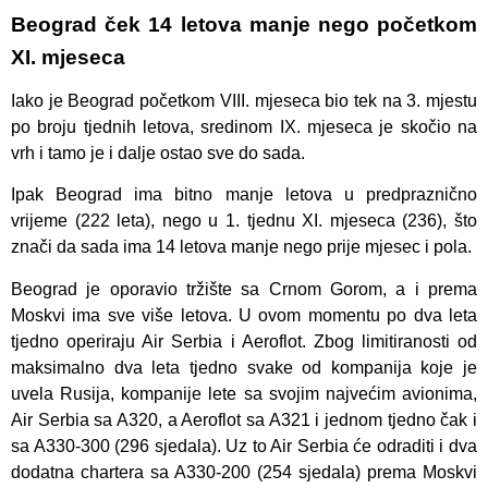
Beograd ček 14 letova manje nego početkom
XI. mjeseca
Iako je Beograd početkom VIII. mjeseca bio tek na 3. mjestu
po broju tjednih letova, sredinom IX. mjeseca je skočio na
vrh i tamo je i dalje ostao sve do sada.
Ipak Beograd ima bitno manje letova u predpraznično
vrijeme (222 leta), nego u 1. tjednu XI. mjeseca (236), što
znači da sada ima 14 letova manje nego prije mjesec i pola.
Beograd je oporavio tržište sa Crnom Gorom, a i prema
Moskvi ima sve više letova. U ovom momentu po dva leta
tjedno operiraju Air Serbia i Aeroflot. Zbog limitiranosti od
maksimalno dva leta tjedno svake od kompanija koje je
uvela Rusija, kompanije lete sa svojim najvećim avionima,
Air Serbia sa A320, a Aeroflot sa A321 i jednom tjedno čak i
sa A330-300 (296 sjedala). Uz to Air Serbia će odraditi i dva
dodatna chartera sa A330-200 (254 sjedala) prema Moskvi