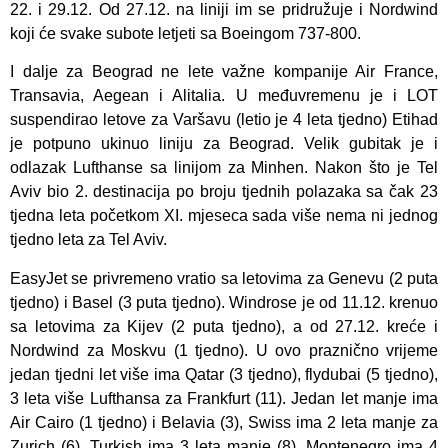
22. i 29.12. Od 27.12. na liniji im se pridružuje i Nordwind
koji će svake subote letjeti sa Boeingom 737-800.
I dalje za Beograd ne lete važne kompanije Air France,
Transavia, Aegean i Alitalia. U međuvremenu je i LOT
suspendirao letove za Varšavu (letio je 4 leta tjedno) Etihad
je potpuno ukinuo liniju za Beograd. Velik gubitak je i
odlazak Lufthanse sa linijom za Minhen. Nakon što je Tel
Aviv bio 2. destinacija po broju tjednih polazaka sa čak 23
tjedna leta početkom XI. mjeseca sada više nema ni jednog
tjedno leta za Tel Aviv.
EasyJet se privremeno vratio sa letovima za Genevu (2 puta
tjedno) i Basel (3 puta tjedno). Windrose je od 11.12. krenuo
sa letovima za Kijev (2 puta tjedno), a od 27.12. kreće i
Nordwind za Moskvu (1 tjedno). U ovo praznično vrijeme
jedan tjedni let više ima Qatar (3 tjedno), flydubai (5 tjedno),
3 leta više Lufthansa za Frankfurt (11). Jedan let manje ima
Air Cairo (1 tjedno) i Belavia (3), Swiss ima 2 leta manje za
Zurich (6), Turkish ima 3 leta manje (8), Montenegro ima 4