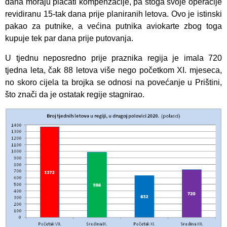
dana moraju plaćati kompenzacije, pa stoga svoje operacije
revidiranu 15-tak dana prije planiranih letova. Ovo je istinski
pakao za putnike, a većina putnika aviokarte zbog toga
kupuje tek par dana prije putovanja.
U tjednu neposredno prije praznika regija je imala 720
tjedna leta, čak 88 letova više nego početkom XI. mjeseca,
no skoro cijela ta brojka se odnosi na povećanje u Prištini,
što znači da je ostatak regije stagnirao.