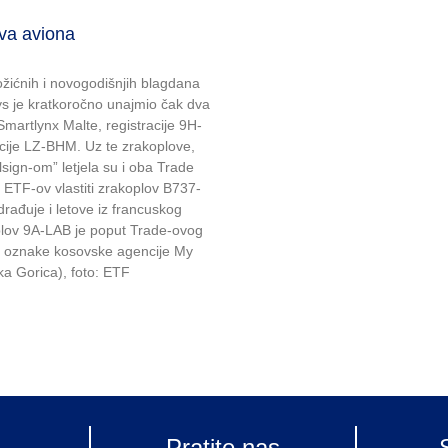
a aviona
žićnih i novogodišnjih blagdana
ays je kratkoročno unajmio čak dva
martlynx Malte, registracije 9H-
cije LZ-BHM. Uz te zrakoplove,
sign-om” letjela su i oba Trade
e ETF-ov vlastiti zrakoplov B737-
rađuje i letove iz francuskog
plov 9A-LAB je poput Trade-ovog
io oznake kosovske agencije My
ka Gorica), foto: ETF
Pratite nas