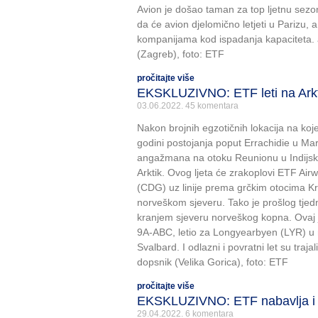
Avion je došao taman za top ljetnu sezo
da će avion djelomično letjeti u Parizu, 
kompanijama kod ispadanja kapaciteta. au
(Zagreb), foto: ETF
pročitajte više
EKSKLUZIVNO: ETF leti na Ark
03.06.2022.
45 komentara
Nakon brojnih egzotičnih lokacija na koje
godini postojanja poput Errachidie u M
angažmana na otoku Reunionu u Indijsk
Arktik. Ovog ljeta će zrakoplovi ETF Air
(CDG) uz linije prema grčkim otocima Kre
norveškom sjeveru. Tako je prošlog tje
kranjem sjeveru norveškog kopna. Ovaj 
9A-ABC, letio za Longyearbyen (LYR) u
Svalbard. I odlazni i povratni let su traja
dopsnik (Velika Gorica), foto: ETF
pročitajte više
EKSKLUZIVNO: ETF nabavlja i 
29.04.2022.
6 komentara