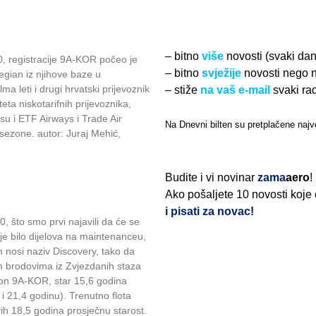
– bitno
više
novosti (svaki da
, registracije 9A-KOR počeo je
– bitno
svježije
novosti nego 
wegian iz njihove baze u
 leti i drugi hrvatski prijevoznik
– stiže
na vaš e-mail
svaki ra
eta niskotarifnih prijevoznika,
su i ETF Airways i Trade Air
Na Dnevni bilten su pretplačene najve
 sezone. autor: Juraj Mehić,
Budite i vi novinar
zama
aero
!
Ako pošaljete 10 novosti koje
i pisati za novac!
, što smo prvi najavili da će se
ije bilo dijelova na maintenanceu,
on nosi naziv Discovery, tako da
m brodovima iz Zvjezdanih staza
vion 9A-KOR, star 15,6 godina
4 i 21,4 godinu). Trenutno flota
ih 18,5 godina prosječnu starost.