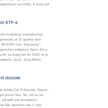
planirano na tržištu. K tome još
ion ETF-a
flota hrvatskog zrakoplovnog
povećati za 15 godina stari
ju 9A-KOR i ime “Discovery”.
isporučen indijskom Spice Jet-u.
ir, za kojeg leti do 2020. te je
eldorfu. autor: Juraj Mehić,
II dozvole
e dobila Cat III dozvole. Naime,
po prvom letu. No, oni su svi
, odradili sve simulatore i
 sve bilo spremno već 1. dan