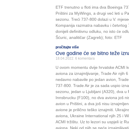
ETF trenutno u floti ima dva Boeinga 73
Prištini za MyWings, a drugi već leti u Pa
sezonu. Treći 737-800 dolazi u V. mjese
Kompanija razmatra nabavku i četvrtog 
donijeli definitivnu odluku, no isto će odl
Šćuric, analitičar (Zagreb); foto: ETF
pročitajte više
Ove godine će se bitno teže izna
18.04.2022.
6 komentara
U ovom momentu dvije hrvatske ACMI ko
aviona za iznajmljivanje, Trade Air njih 
nedavno nabavile po jedan avion, Trade
737-800. Trade Air je za sada uspio iznaj
sezonu, jedan u Ljubljani (A320), dva u P
Innsbrucku (F100), no dva aviona još ni
avion u Prištini, a dva još nisu iznajm
avione je prilično teško iznajmiti. Ukraji
aviona, Ukraine International njih 25 i 
ACMI tržištu. Uz to lezori su uspjeli iz 
aviona. Neki od njih se neće iznajmljivat