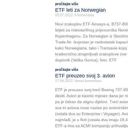
pročitajte više
ETF leti za Norwegian
05.07.2022.
6 komentara
Novi zrakoplov ETF Airways-a, B737-800
letjeti za niskotarifnog prijevoznika Nor
Kopenhagenu. Za Norwegian iz Stockholma
Trade Air. Izvjestan je nedostatak kapacit
kako Norwegiana, tako i Transavie kojoj 
kratkoročno iznajmljivali zrakoplove ove
dopisnik (Velika Gorica), foto: ETF
pročitajte više
ETF preuzeo svoj 3. avion
27.06.2022.
Nema komentara
ETF je preuzeo svoj treći Boeing 737-800
desiti. Avion je kasnio mjesec dana jer n
pa je čekao da stignu dijelovi. Treći avi
sva tri aviona nose nazive po svemirski
(ostala dva su Enterprise i Voyager). A
najmlađi, je u floti (ostala dva imaju 18,
ETF-a ima za ACMI kompaniju prihvatljiv