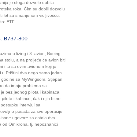
ija je stoga dozvole dobila
teka roka. Čim su dobili dozvolu
eti let sa smanjenom vidljivošću.
oto: ETF
. B737-800
zima u lizing i 3. avion, Boeing
stolu, a na proljeće će avion biti
ini i to sa ovim avionom koji je
 u Prištini dva nego samo jedan
 2 godine sa MyWingsom. Stjepan
rao da imaju problema sa
je bez jednog pilota i kabinaca,
pilote i kabince, čak i njih bitno
 postupku intervjui sa
ovoljno posada za sve operacije
tpisane ugovore za ostala dva
ca od Omikrona, tj. nepoznanici