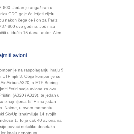
7-800. Jedan je angažiran u
rizu CDG gdje će letjeti cijelu
cu nakon čega će i on za Pariz.
737-800 ove godine. Još nisu
učiti u idućih 15 dana. autor: Alen
jmiti avioni
mpanije na raspolaganju imaju 9
6 i ETF njih 3. Obije kompanije su
 Air Airbus A320, a ETF Boeing
miti četiri svoja aviona za ovu
rištini (A320 i A319), te jedan u
su iznajmljena. ETF ima jedan
ljena. Naime, u ovom momentu
nski SkyUp iznajmljuje 14 svojih
Windrose 1. To je čak 40 aviona na
Rusije povući nekoliko desetaka
i jer imaju nepotpunu