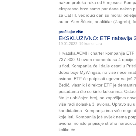
nakon proteka roka od 6 mjeseci. Kompan
ekspresno brzo samo par dana nakon pro
za Cat III, već idući dan su morali odletj
autor: Alen Šćuric, analitičar (Zagreb), f
pročitajte više
EKSKLUZIVNO: ETF nabavlja 3
19.01.2022.
19 komentara
Hrvatska ACMI i charter kompanija ETF u
737-800. U ovom momentu su 4 opcije na 
u floti. Kompanija će i dalje ostati u Prišt
dobio boje MyWingsa, no više neće imati
aviona. ETF će potpisati ugovor na još
Bedić, vlasnik i direktor ETF je demanti
posadama što se širilo kuloarima. Ostao 
što je uobičajen broj, no zapošljava nove 
više radi dolaska 3. aviona. Upravo su u
kandidatima. Kompanija ima više nego d
koje leti. Kompanija još uvijek nema po
aviona, no isto pripisuje strahu naručio
koliko će