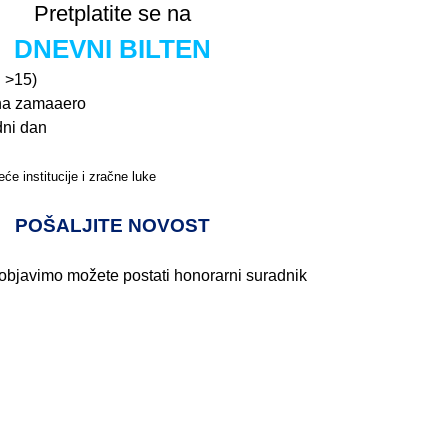
Pretplatite se na
DNEVNI BILTEN
n >15)
na zamaaero
dni dan
će institucije i zračne luke
Pročitajte više>
POŠALJITE NOVOST
 objavimo možete postati honorarni suradnik