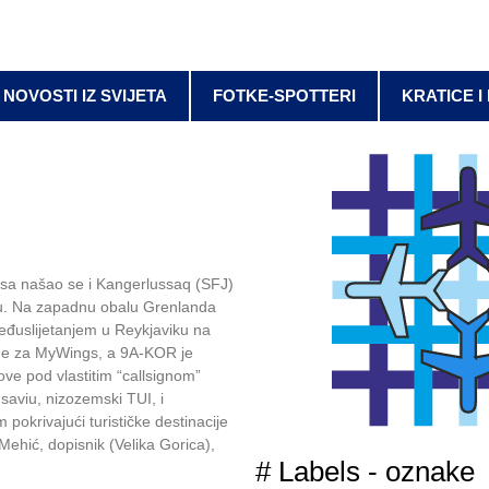
NOVOSTI IZ SVIJETA
FOTKE-SPOTTERI
KRATICE I
ysa našao se i Kangerlussaq (SFJ)
u. Na zapadnu obalu Grenlanda
međuslijetanjem u Reykjaviku na
štine za MyWings, a 9A-KOR je
ove pod vlastitim “callsignom”
saviu, nizozemski TUI, i
pokrivajući turističke destinacije
Mehić, dopisnik (Velika Gorica),
# Labels - oznake