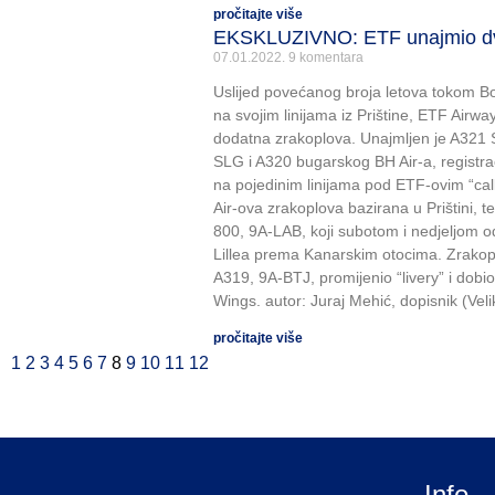
pročitajte više
EKSKLUZIVNO: ETF unajmio dv
07.01.2022.
9 komentara
Uslijed povećanog broja letova tokom Bo
na svojim linijama iz Prištine, ETF Airw
dodatna zrakoplova. Unajmljen je A321 S
SLG i A320 bugarskog BH Air-a, registra
na pojedinim linijama pod ETF-ovim “call
Air-ova zrakoplova bazirana u Prištini, t
800, 9A-LAB, koji subotom i nedjeljom od
Lillea prema Kanarskim otocima. Zrako
A319, 9A-BTJ, promijenio “livery” i dob
Wings. autor: Juraj Mehić, dopisnik (Veli
pročitajte više
1
2
3
4
5
6
7
8
9
10
11
12
Info