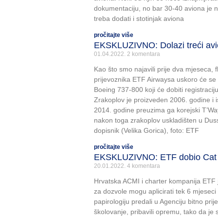
dokumentaciju, no bar 30-40 aviona je ne
treba dodati i stotinjak aviona
pročitajte više
EKSKLUZIVNO: Dolazi treći av
01.04.2022.
2 komentara
Kao što smo najavili prije dva mjeseca, 
prijevoznika ETF Airwaysa uskoro će se 
Boeing 737-800 koji će dobiti registraci
Zrakoplov je proizveden 2006. godine i 
2014. godine preuzima ga korejski T’Way A
nakon toga zrakoplov uskladišten u Duss
dopisnik (Velika Gorica), foto: ETF
pročitajte više
EKSKLUZIVNO: ETF dobio Cat I
20.01.2022.
4 komentara
Hrvatska ACMI i charter kompanija ETF j
za dozvole mogu aplicirati tek 6 mjeseci 
papirologiju predali u Agenciju bitno prije
školovanje, pribavili opremu, tako da je