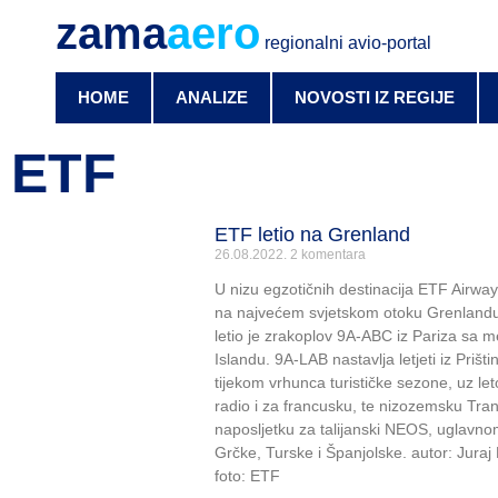
zama
aero
regionalni avio-portal
HOME
ANALIZE
NOVOSTI IZ REGIJE
ETF
ETF letio na Grenland
26.08.2022.
2 komentara
U nizu egzotičnih destinacija ETF Airwa
na najvećem svjetskom otoku Grenland
letio je zrakoplov 9A-ABC iz Pariza sa 
Islandu. 9A-LAB nastavlja letjeti iz Pri
tijekom vrhunca turističke sezone, uz let
radio i za francusku, te nizozemsku Tran
naposljetku za talijanski NEOS, uglavnom 
Grčke, Turske i Španjolske. autor: Juraj 
foto: ETF