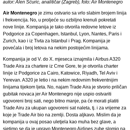
autor: Alen Šćuric, analitičar (Zagreb), foto: Air Montenegro
Air Montenegro
je zimu ostvario sa vrlo slabim brojem linija
i frekvencija. No, u proljeće su ozbiljno krenuli pokretati
nove linije. Kompanija je tako otvorila redovne letove iz
Podgorice za Copenhagen, Istanbul, Lyon, Nantes, Paris i
Zurich, kao i iz Tivta za Istanbul i Prag. Kompanija je
povećala i broj letova na nekim postojećim linijama.
Kompanija je od V. do X. mjeseca iznajmila i Airbus A320
Trade Aira za chartere iz Crne Gore, te je otvorila charter
linije iz Podgorice za Cairo, Katowice, Riyadh, Tel Aviv i
Yerevan. A320 je letio i na nekim redovnim frekventnijim
linijama tijekom ljeta. No, najam Trade Aira je stvorio priličan
gubitak novaca jer Air Montenegro nije uspio ostvariti
ugovoreni broj sati, nego bitno manje, pa će morati platiti
Trade Airu za ukupan ugovoreni sat naleta, tj. i za vrijeme za
koje je Trade Air bio na zemlji. Dosta aljkavo. Mislim da je
kompanija u ovaj posao uletjela kao muha bez glave, a
sjetimo se da je upravo Montenegro Airlines zube slomio na