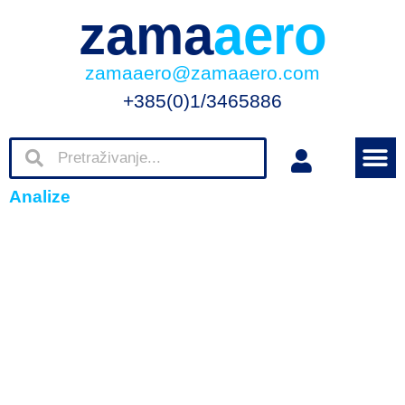
zama
aero
zamaaero@zamaaero.com
+385(0)1/3465886
Analize