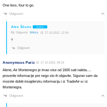
One less, four to go.
Odgovori
Alen Šćuric
Author
Odgovori
Mikica
27.10.2022. 12:34
?
Odgovori
Anonymous Pariz
27.10.2022. 09:16
Alene, Air Montenegro je imao vise od 1600 sati naleta….
proverite informacije pre nego sto ih objavite. Siguran sam da
mozete dobiti insajdersku informaciju i iz TradeAir-a i iz
Montenegra.
Odgovori