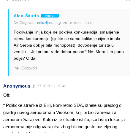
Alen Šćuric
Author
Odgovori
entuzijasta
28.10.2022. 11:08
Pokrivanje linija koje ne pokriva konkurencija, smanjenje
cijena konkurencije (sjetite se samo kolike je cijene imala
Air Serbia dok je bila monopolist), dovođenje turista u
zemlju… Jel pritom rade dobar posao? Ne. Mora li to puno
bolje? O da!
Odgovori
Anonymous
27.10.2022. 20:40
Off:
“ Političke stranke iz BiH, konkretno SDA, iznele su predlog o
gradnji novog aerodroma u Visokom, koji bi bio zamena za
aerodrom Sarajevo. Kako iz te stranke ističu, sadašnja lokacija
aerodroma nije odgovarajuća zbog blizine gusto naseljenog