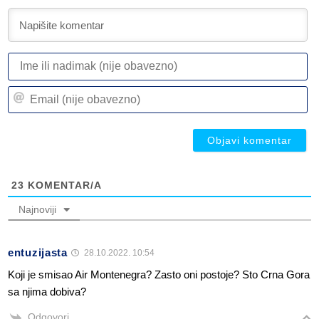
I
ili
n
Em
(n
(n
ob
ob
23
KOMENTAR/A
Najnoviji
entuzijasta
28.10.2022. 10:54
Koji je smisao Air Montenegra? Zasto oni postoje? Sto Crna Gora
sa njima dobiva?
Odgovori