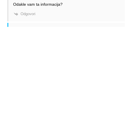
Odakle vam ta informacija?
Odgovori
Alen Šćuric
Author
Odgovori
Anonymous
27.10.2022. 13:05
Provjeravam informaciju. Pričekajte.
Odgovori
Milano
Odgovori
Alen Šćuric
27.10.2022. 22:59
pa jeste li provjerili?
Odgovori
Alen Šćuric
Author
Odgovori
Milano
28.10.2022. 01:46
Da jesam, imate odgovor gore.