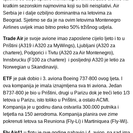
kratkim sezonskim najmovima koji su bili neisplativi. Air
Serbia je i dalje ozbiljno dominantna na letovima za
Beograd. Sjetimo se da je na ovim letovima Montenegro
Airlines uvijek imao bitno preko 50% tržišnog udjela.
Trade Air
je svoje avione imao zaposlene cijelo ljeto i to u
Prištini (A319 i A320 za MyWings), Ljubljani (A320 za
chartere), Podgorici i Tivtu (A320 za Air Montenegro),
Innsbrucku (F100 za chartere) i posljednji A320 je letio za
Norwegian u Skandinaviji.
ETF
je pak dobio i 3. aviona Boeing 737-800 ovog ljeta. I
ova kompanija je imala iznajmljena sva tri aviona. Jedan
B737-800 je bio u Prištini, drugi u Parizu dok je treći letio 1/3
letova u Parizu, isto toliko u Prištini, a ostalo ACMI.
Kompanija je u godinu dana ostvarila 300.000 putnika i
letjetla na 150 aerodroma. Kompanija planira ove zime
pokrenuti letova sa Reuniona (Fly-Li) i Martiniquea (Fly-Wi).
Fly Air41
u flotu je ove godine nabavio i 4. avion, pa sad ima