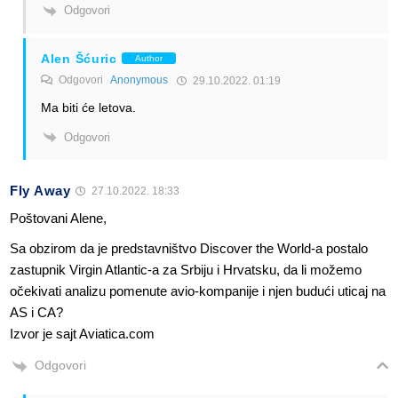
Odgovori
Alen Šćuric
Author
Odgovori
Anonymous
29.10.2022. 01:19
Ma biti će letova.
Odgovori
Fly Away
27.10.2022. 18:33
Poštovani Alene,
Sa obzirom da je predstavništvo Discover the World-a postalo
zastupnik Virgin Atlantic-a za Srbiju i Hrvatsku, da li možemo
očekivati analizu pomenute avio-kompanije i njen budući uticaj na
AS i CA?
Izvor je sajt Aviatica.com
Odgovori