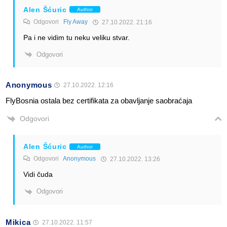
Alen Šćuric
Author
Odgovori
Fly Away
27.10.2022. 21:16
Pa i ne vidim tu neku veliku stvar.
Odgovori
Anonymous
27.10.2022. 12:16
FlyBosnia ostala bez certifikata za obavljanje saobraćaja
Odgovori
Alen Šćuric
Author
Odgovori
Anonymous
27.10.2022. 13:26
Vidi čuda
Odgovori
Mikica
27.10.2022. 11:57