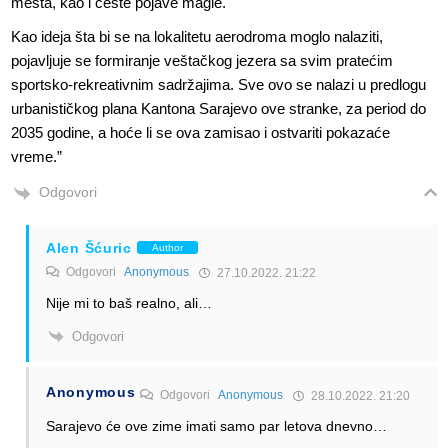
mesta, kao i česte pojave magle.
Kao ideja šta bi se na lokalitetu aerodroma moglo nalaziti,
pojavljuje se formiranje veštačkog jezera sa svim pratećim
sportsko-rekreativnim sadržajima. Sve ovo se nalazi u predlogu
urbanističkog plana Kantona Sarajevo ove stranke, za period do
2035 godine, a hoće li se ova zamisao i ostvariti pokazaće
vreme.”
Odgovori
Alen Šćuric
Author
Odgovori
Anonymous
27.10.2022. 21:22
Nije mi to baš realno, ali…
Odgovori
Anonymous
Odgovori
Anonymous
28.10.2022. 21:20
Sarajevo će ove zime imati samo par letova dnevno…