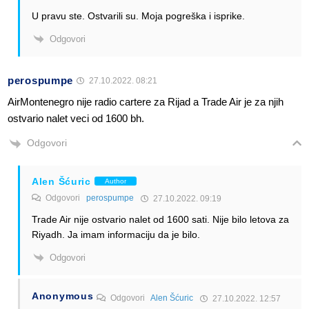
U pravu ste. Ostvarili su. Moja pogreška i isprike.
Odgovori
perospumpe
27.10.2022. 08:21
AirMontenegro nije radio cartere za Rijad a Trade Air je za njih
ostvario nalet veci od 1600 bh.
Odgovori
Alen Šćuric
Author
Odgovori
perospumpe
27.10.2022. 09:19
Trade Air nije ostvario nalet od 1600 sati. Nije bilo letova za
Riyadh. Ja imam informaciju da je bilo.
Odgovori
Anonymous
Odgovori
Alen Šćuric
27.10.2022. 12:57