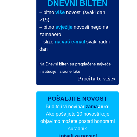
DNEVNI BILTEN
– bitno
više
novosti (svaki dan
>15)
– bitno
svježije
novosti nego na
zamaaero
– stiže
na vaš e-mail
svaki radni
dan
Na Dnevni bilten su pretplaćene najveće
institucije i zračne luke
Pročitajte više>
POŠALJITE NOVOST
Budite i vi novinar
zama
aero
!
Ako pošaljete 10 novosti koje
objavimo možete postati honorarni
suradnik
i pisati za novac!