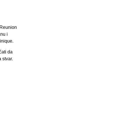
a Reunion
nu i
inique.
ati da
 stvar.