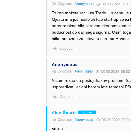
Odgovori
Anonymous
06.09.2022. 07:19
To isto možete reći i za Trade. I u čemu j
Mjesta ima još nešto ali kao start-up se ić
aerodromima bilo bi ravno ekonomskom samo
budućnost do daljnjega sigurna. Osim toga ET
nitko ne uzme za letove u i prema Hrvatsko
Odgovori
Anonymous
Odgovori
Alen Foglar
06.09.2022. 09:02
Nisam rekao da postoji ikakav problem. Sa
uspoređivati jer oni barem lete famozni PSO 
Odgovori
Alen Šćuric
Author
Odgovori
Anonymous
06.09.2022. 10:04
Valjda.