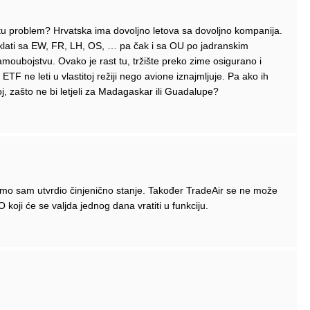
e tu problem? Hrvatska ima dovoljno letova sa dovoljno kompanija.
i klati sa EW, FR, LH, OS, … pa čak i sa OU po jadranskim
ubojstvu. Ovako je rast tu, tržište preko zime osigurano i
F ne leti u vlastitoj režiji nego avione iznajmljuje. Pa ako ih
j, zašto ne bi letjeli za Madagaskar ili Guadalupe?
mo sam utvrdio činjenično stanje. Također TradeAir se ne može
koji će se valjda jednog dana vratiti u funkciju.