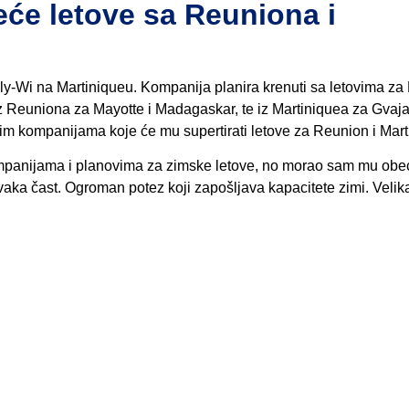
e letove sa Reuniona i
i Fly-Wi na Martiniqueu. Kompanija planira krenuti sa letovima z
 iz Reuniona za Mayotte i Madagaskar, te iz Martiniquea za Gvaja
m kompanijama koje će mu supertirati letove za Reunion i Mart
ompanijama i planovima za zimske letove, no morao sam mu obeć
aka čast. Ogroman potez koji zapošljava kapacitete zimi. Velika