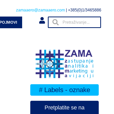
zamaaero@zamaaero.com
| +385(0)1/3465886
 POJMOVI
# Labels - oznake
Pretplatite se na