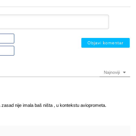
Ime
ili
nadimak
Email
(nije
(nije
obavezno)
obavezno)
Najnoviji
zasad nije imala baš ništa , u kontekstu avioprometa.