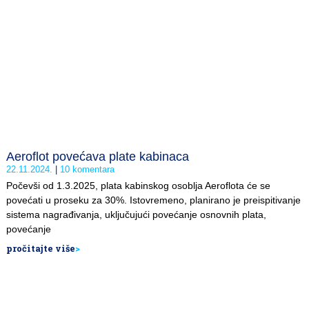
Aeroflot povećava plate kabinaca
22.11.2024.
10 komentara
Počevši od 1.3.2025, plata kabinskog osoblja Aeroflota će se
povećati u proseku za 30%. Istovremeno, planirano je preispitivanje
sistema nagrađivanja, uključujući povećanje osnovnih plata,
povećanje
pročitajte više
>