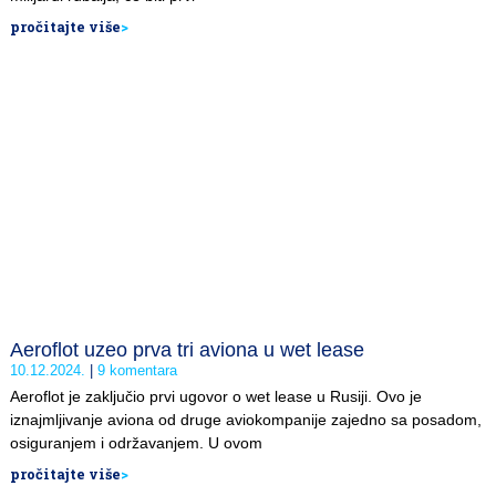
pročitajte više
>
Aeroflot uzeo prva tri aviona u wet lease
10.12.2024.
9 komentara
Aeroflot je zaključio prvi ugovor o wet lease u Rusiji. Ovo je
iznajmljivanje aviona od druge aviokompanije zajedno sa posadom,
osiguranjem i održavanjem. U ovom
pročitajte više
>