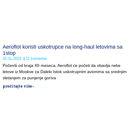
Aeroflot koristi uskotrupce na long-haul letovima sa
1stop
15.11.2024.
21 komentar
Počevši od kraja XII meseca, Aeroflot će početi da obavlja neke
letove iz Moskve za Daleki Istok uskotrupnim avionima sa srednjim
sletanjem za punjenje goriva
pročitajte više
>