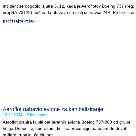
Incident se dogodio izjutra 5. 12, kada je Aeroflotov Boeing 737 (reg.
broj RA-73128) počeo da ubrzava na pisti iz pravca 24R. Pri brzini od
pročitajte više
>
Aeroflot nabavio avione za kanibaliziranje
12.12.2024.
8 komentara
Aeroflot planira kupiti pet teretnih aviona Boeing 737-800 od grupe
Volga-Dnepr. Taj sporazum, koji se procenjuje na osam do devet
milijardi rubalja, će biti prvi