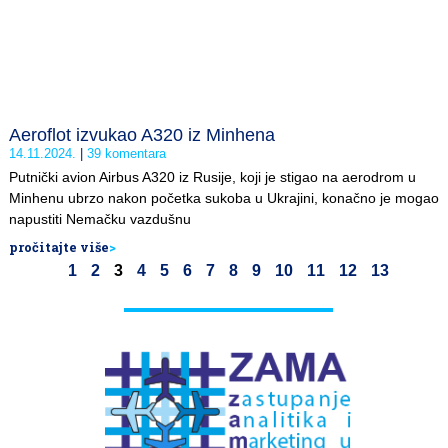
Aeroflot izvukao A320 iz Minhena
14.11.2024.
39 komentara
Putnički avion Airbus A320 iz Rusije, koji je stigao na aerodrom u
Minhenu ubrzo nakon početka sukoba u Ukrajini, konačno je mogao
napustiti Nemačku vazdušnu
pročitajte više
>
1
2
3
4
5
6
7
8
9
10
11
12
13