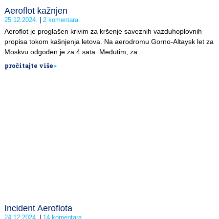
Aeroflot kažnjen
25.12.2024.
2 komentara
Aeroflot je proglašen krivim za kršenje saveznih vazduhoplovnih
propisa tokom kašnjenja letova. Na aerodromu Gorno-Altaysk let za
Moskvu odgođen je za 4 sata. Međutim, za
pročitajte više
>
Incident Aeroflota
24.12.2024.
14 komentara