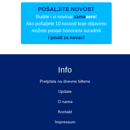
POŠALJITE NOVOST
Budite i vi novinar
zama
aero
!
Ako pošaljete 10 novosti koje objavimo
možete postati honorarni suradnik
i pisati za novac!
Info
Pretplata na dnevne biltene
Update
O nama
Kontakt
Impressum