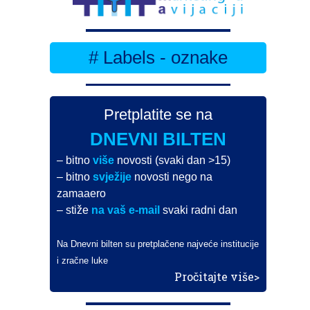
# Labels - oznake
Pretplatite se na
DNEVNI BILTEN
– bitno
više
novosti (svaki dan >15)
– bitno
svježije
novosti nego na
zamaaero
– stiže
na vaš e-mail
svaki radni dan
Na Dnevni bilten su pretplačene najveće institucije
i zračne luke
Pročitajte više>