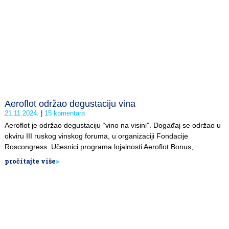
Aeroflot održao degustaciju vina
21.11.2024.
15 komentara
Aeroflot je održao degustaciju “vinо na visini”. Događaj se održao u
okviru III ruskog vinskog foruma, u organizaciji Fondacije
Roscongress. Učesnici programa lojalnosti Aeroflot Bonus,
pročitajte više
>