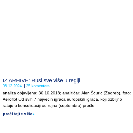
IZ ARHIVE: Rusi sve više u regiji
08.12.2024.
25 komentara
analiza objavljena: 30.10.2018; analitičar: Alen Šćuric (Zagreb), foto:
Aeroflot Od svih 7 najvećih igrača europskih igrača, koji ozbiljno
ratuju u konsolidaciji od rujna (septembra) prošle
pročitajte više
>