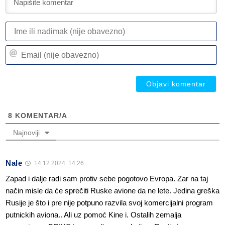
I
ili
n
Em
(n
(n
ob
ob
8
KOMENTAR/A
Najnoviji
Nale
14.12.2024. 14:26
Zapad i dalje radi sam protiv sebe pogotovo Evropa. Zar na taj
način misle da će sprečiti Ruske avione da ne lete. Jedina greška
Rusije je što i pre nije potpuno razvila svoj komercijalni program
putnickih aviona.. Ali uz pomoć Kine i. Ostalih zemalja