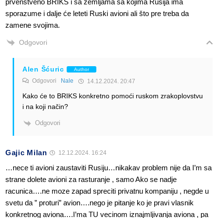
prvenstveno BRIKS i sa zemljama sa kojima Rusija ima
sporazume i dalje će leteti Ruski avioni ali što pre treba da
zamene svojima.
Odgovori
Alen Šćuric
Author
Odgovori
Nale
14.12.2024. 20:47
Kako će to BRIKS konkretno pomoći ruskom zrakoplovstvu
i na koji način?
Odgovori
Gajic Milan
12.12.2024. 16:24
…nece ti avioni zaustaviti Rusiju…nikakav problem nije da I’m sa
strane dolete avioni za rasturanje , samo Ako se nadje
racunica….ne moze zapad spreciti privatnu kompaniju , negde u
svetu da ” proturi” avion….nego je pitanje ko je pravi vlasnik
konkretnog aviona….I’ma TU vecinom iznajmljivanja aviona , pa