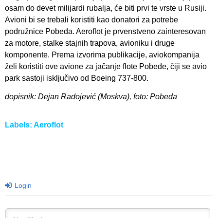
osam do devet milijardi rubalja, će biti prvi te vrste u Rusiji.
Avioni bi se trebali koristiti kao donatori za potrebe
podružnice Pobeda. Aeroflot je prvenstveno zainteresovan
za motore, stalke stajnih trapova, avioniku i druge
komponente. Prema izvorima publikacije, aviokompanija
želi koristiti ove avione za jačanje flote Pobede, čiji se avio
park sastoji isključivo od Boeing 737-800.
dopisnik: Dejan Radojević (Moskva), foto: Pobeda
Labels:
Aeroflot
Login