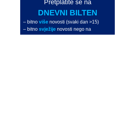
Pretplatite se na
DNEVNI BILTEN
– bitno
više
novosti (svaki dan >15)
– bitno
svježije
novosti nego na
zamaaero
– stiže
na vaš e-mail
svaki radni dan
Na Dnevni bilten su pretplaćene najveće institucije
i zračne luke
Pročitajte više>
POŠALJITE NOVOST
Budite i vi novinar
zama
aero
!
Ako pošaljete 10 novosti koje objavimo
možete postati honorarni suradnik
i pisati za novac!