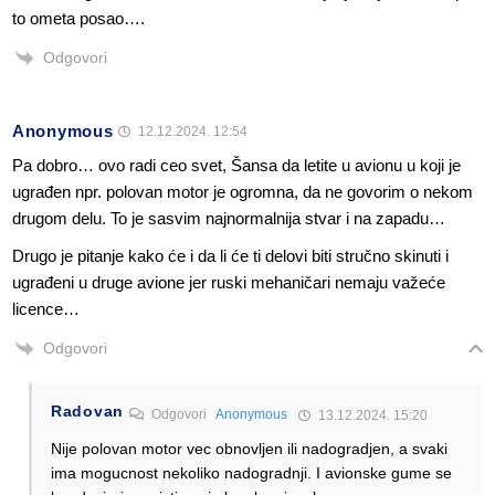
to ometa posao….
Odgovori
Anonymous
12.12.2024. 12:54
Pa dobro… ovo radi ceo svet, Šansa da letite u avionu u koji je
ugrađen npr. polovan motor je ogromna, da ne govorim o nekom
drugom delu. To je sasvim najnormalnija stvar i na zapadu…
Drugo je pitanje kako će i da li će ti delovi biti stručno skinuti i
ugrađeni u druge avione jer ruski mehaničari nemaju važeće
licence…
Odgovori
Radovan
Odgovori
Anonymous
13.12.2024. 15:20
Nije polovan motor vec obnovljen ili nadogradjen, a svaki
ima mogucnost nekoliko nadogradnji. I avionske gume se