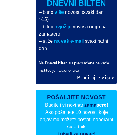
DNEVNI BILTEN
– bitno
više
novosti (svaki dan
>15)
– bitno
svježije
novosti nego na
zamaaero
– stiže
na vaš e-mail
svaki radni
dan
Na Dnevni bilten su pretplaćene najveće
institucije i zračne luke
Pročitajte više>
POŠALJITE NOVOST
Budite i vi novinar
zama
aero
!
Ako pošaljete 10 novosti koje
objavimo možete postati honorarni
suradnik
i pisati za novac!