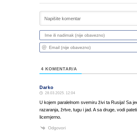
4
KOMENTAR/A
Darko
28.03.2025. 12:04
U kojem paralelnom svemiru živi ta Rusija! Sa j
razaranja, žrtve, tugu i jad. A sa druge, vodi pate
licemjerno.
Odgovori