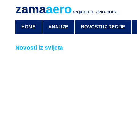
zama
aero
regionalni avio-portal
HOME
ANALIZE
NOVOSTI IZ REGIJE
Novosti iz svijeta