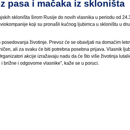
oz pasa i mačaka iz skloništa
skih skloništa širom Rusije do novih vlasnika u periodu od 24.
aviokompanije koji su pronašli kućnog ljubimca u skloništu u d
vo posedovanja životinje. Prevoz će se obavljati na domaćim let
ničen, ali za svaku će biti potrebna posebna prijava. Vlasnik lj
ganizatori akcije izražavaju nadu da će što više životinja lutali
i brižne i odgovorne vlasnike”, kaže se u poruci.