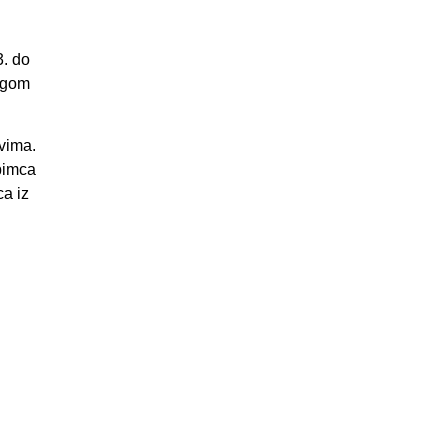
3. do
rugom
ovima.
ubimca
ca iz