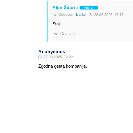
Alen Šćuric
Author
Odgovori
Darko
28.03.2025. 17:17
Stoji.
Odgovori
Anonymous
27.03.2025. 12:22
Zgodna gesta kompanije.
Odgovori
Alen Šćuric
Author
Odgovori
Anonymous
27.03.2025. 13:07
Je.
Odgovori