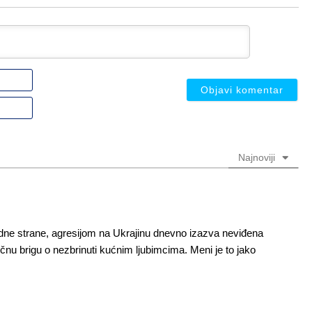
Ime
ili
nadimak
Email
(nije
(nije
obavezno)
obavezno)
Najnoviji
edne strane, agresijom na Ukrajinu dnevno izazva neviđena
tičnu brigu o nezbrinuti kućnim ljubimcima. Meni je to jako