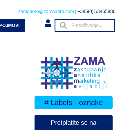
zamaaero@zamaaero.com
| +385(0)1/3465886
 POJMOVI
# Labels - oznake
Pretplatite se na