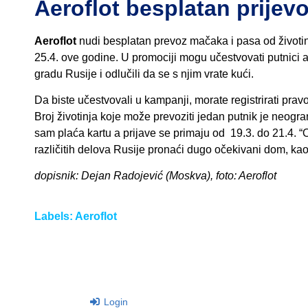
Aeroflot besplatan prijev
Aeroflot
nudi besplatan prevoz mačaka i pasa od životinj
25.4. ove godine. U promociji mogu učestvovati putnici 
gradu Rusije i odlučili da se s njim vrate kući.
Da biste učestvovali u kampanji, morate registrirati pra
Broj životinja koje može prevoziti jedan putnik je neogra
sam plaća kartu a prijave se primaju od 19.3. do 21.4. “Or
različitih delova Rusije pronaći dugo očekivani dom, kao 
dopisnik: Dejan Radojević (Moskva), foto: Aeroflot
Labels:
Aeroflot
Login