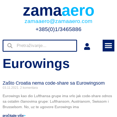
zama
aero
zamaaero@zamaaero.com
+385(0)1/3465886
Eurowings
Zašto Croatia nema code-share sa Eurowingsom
03.11.2021.
2 komentara
Eurowings kao dio Lufthansa grupe ima vrlo jak code-share odnos
sa ostalim članovima grupe: Lufthansom, Austrianom, Swissom i
Brusselsom. No, uz te ugovore Eurowings ima
pročitajte više
>