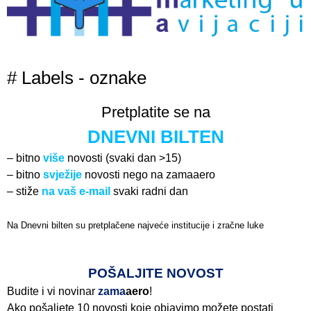
# Labels - oznake
Pretplatite se na
DNEVNI BILTEN
– bitno
više
novosti (svaki dan >15)
– bitno
svježije
novosti nego na zamaaero
– stiže
na vaš e-mail
svaki radni dan
Na Dnevni bilten su pretplačene najveće institucije i zračne luke
Pročitajte više>
POŠALJITE NOVOST
Budite i vi novinar
zama
aero
!
Ako pošaljete 10 novosti koje objavimo možete postati