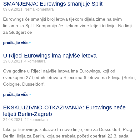
SMANJENJA: Eurowings smanjuje Split
09.09.2021.
Nema komentara
Eurowings će smanjiti broj letova tijekom dijela zime na svim
linijama za Split. Kompanija će tijekom zime letjeti tri linije. Na liniji
za Stuttgart će
pročitajte više
>
U Rijeci Eurowings ima najviše letova
29.08.2021.
4 komentara
Ove godine u Rijeci najviše letova ima Eurowings, koji od
sveukupno 27 tjednih letova u Rijeci ima 6 letova, na 5 linija (Berlin,
Cologne, Dusseldorf,
pročitajte više
>
EKSKLUZIVNO-OTKAZIVANJA: Eurowings neće
letjeti Berlin-Zagreb
24.08.2021.
42 komentara
Iako je Eurowings zakazao tri nove linije, onu za Dusseldorf, Prag i
Berlin, linija za Berlin, koja se trebala početi operirati 22.3. sada