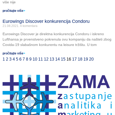
više nije
pročitajte više
>
Eurowings Discover konkurencija Condoru
21.08.2021.
4 komentara
Eurowings Discover je direktna konkurencija Condoru i iskreno
Lufthansa je prvenstveno pokrenula ovu kompaniju da našteti zbog
Covida-19 slabašnom konkurentu na leisure tržištu. U tom
pročitajte više
>
1
2
3
4
5
6
7
8
9
10
11
12
13
14
15
16
17
18
19
20