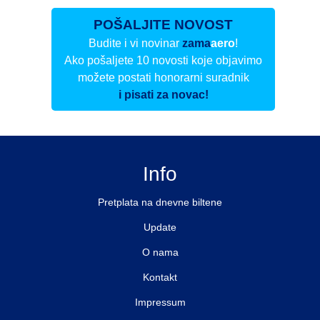
POŠALJITE NOVOST
Budite i vi novinar
zama
aero
!
Ako pošaljete 10 novosti koje objavimo
možete postati honorarni suradnik
i pisati za novac!
Info
Pretplata na dnevne biltene
Update
O nama
Kontakt
Impressum