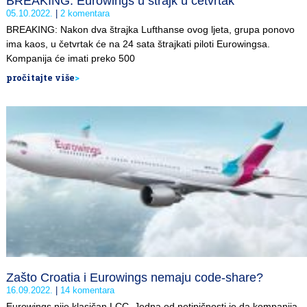
BREAKING: Eurowings u štrajk u četvrtak
05.10.2022.
2 komentara
BREAKING: Nakon dva štrajka Lufthanse ovog ljeta, grupa ponovo
ima kaos, u četvrtak će na 24 sata štrajkati piloti Eurowingsa.
Kompanija će imati preko 500
pročitajte više
>
Zašto Croatia i Eurowings nemaju code-share?
16.09.2022.
14 komentara
Eurowings nije klasičan LCC. Jedna od netipičnosti je da kompanija