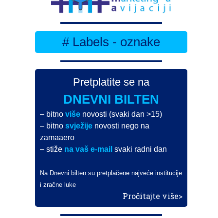
# Labels - oznake
Pretplatite se na
DNEVNI BILTEN
– bitno
više
novosti (svaki dan >15)
– bitno
svježije
novosti nego na
zamaaero
– stiže
na vaš e-mail
svaki radni dan
Na Dnevni bilten su pretplačene najveće institucije
i zračne luke
Pročitajte više>