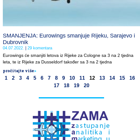
SMANJENJA: Eurowings smanjuje Rijeku, Sarajevo i
Dubrovnik
04.07.2022.
29 komentara
Eurowings će smanjiti letova iz Rijeke za Cologne sa 3 na 2 tjedna
leta, te iz Rijeke za Dusseldorf također sa 3 na 2 tjedna
pročitajte više
>
1
2
3
4
5
6
7
8
9
10
11
12
13
14
15
16
17
18
19
20