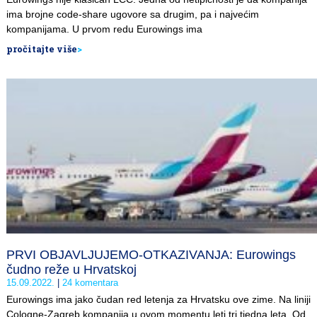
ima brojne code-share ugovore sa drugim, pa i najvećim
kompanijama. U prvom redu Eurowings ima
pročitajte više
>
PRVI OBJAVLJUJEMO-OTKAZIVANJA: Eurowings
čudno reže u Hrvatskoj
15.09.2022.
24 komentara
Eurowings ima jako čudan red letenja za Hrvatsku ove zime. Na liniji
Cologne-Zagreb kompanija u ovom momentu leti tri tjedna leta. Od