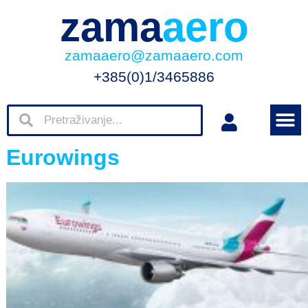
zama
aero
zamaaero@zamaaero.com
+385(0)1/3465886
Eurowings