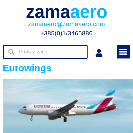
zama
aero
zamaaero@zamaaero.com
+385(0)1/3465886
Eurowings