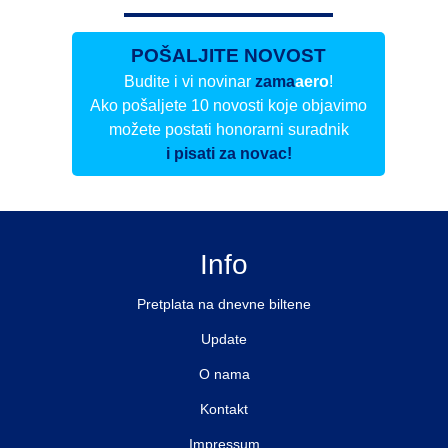
POŠALJITE NOVOST
Budite i vi novinar
zama
aero
!
Ako pošaljete 10 novosti koje objavimo
možete postati honorarni suradnik
i pisati za novac!
Info
Pretplata na dnevne biltene
Update
O nama
Kontakt
Impressum