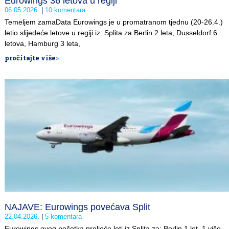
Eurowings 36 letova u regiji
06.05.2026.
10 komentara
Temeljem zamaData Eurowings je u promatranom tjednu (20-26.4.)
letio slijedeće letove u regiji iz: Splita za Berlin 2 leta, Dusseldorf 6
letova, Hamburg 3 leta,
pročitajte više
>
NAJAVE: Eurowings povećava Split
22.04.2026.
5 komentara
Eurowings ovog početka proljeće leti iz Splita za: Berlin 1 let, 1 više