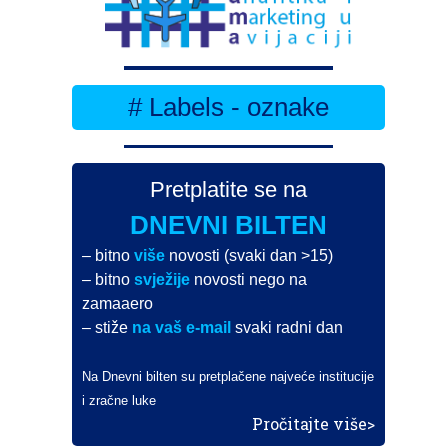
# Labels - oznake
Pretplatite se na
DNEVNI BILTEN
– bitno
više
novosti (svaki dan >15)
– bitno
svježije
novosti nego na
zamaaero
– stiže
na vaš e-mail
svaki radni dan
Na Dnevni bilten su pretplačene najveće institucije
i zračne luke
Pročitajte više>