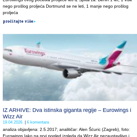
nego prošlog proljeća Dortmund se ne leti, 1 manje nego prošlog
proljeća
pročitajte više
>
IZ ARHIVE: Dva istinska giganta regije – Eurowings i
Wizz Air
19.04.2026.
6 komentara
analiza objavljena: 2.5.2017; analitičar: Alen Šćuric (Zagreb), foto:
Eurowings Iako na prvi pogled izgleda da Wizz Air nezaustavljivo i