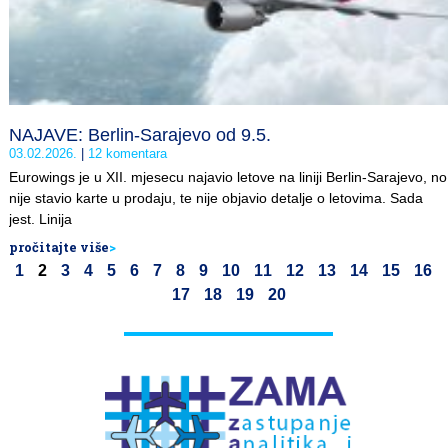
NAJAVE: Berlin-Sarajevo od 9.5.
03.02.2026.
12 komentara
Eurowings je u XII. mjesecu najavio letove na liniji Berlin-Sarajevo, no
nije stavio karte u prodaju, te nije objavio detalje o letovima. Sada
jest. Linija
pročitajte više
>
1
2
3
4
5
6
7
8
9
10
11
12
13
14
15
16
17
18
19
20