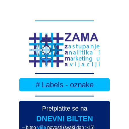
# Labels - oznake
Pretplatite se na
DNEVNI BILTEN
– bitno
više
novosti (svaki dan >15)