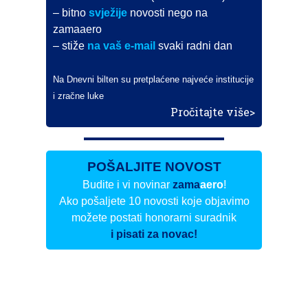
– bitno
svježije
novosti nego na
zamaaero
– stiže
na vaš e-mail
svaki radni dan
Na Dnevni bilten su pretplaćene najveće institucije
i zračne luke
Pročitajte više>
POŠALJITE NOVOST
Budite i vi novinar
zama
aero
!
Ako pošaljete 10 novosti koje objavimo
možete postati honorarni suradnik
i pisati za novac!