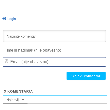
Login
I
ili
n
Em
(n
(n
ob
ob
3
KOMENTAR/A
Najnoviji