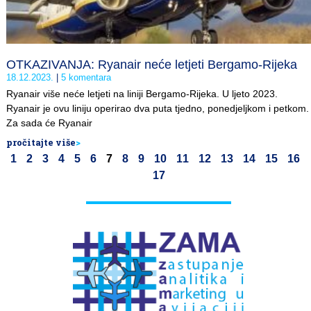
OTKAZIVANJA: Ryanair neće letjeti Bergamo-Rijeka
18.12.2023.
5 komentara
Ryanair više neće letjeti na liniji Bergamo-Rijeka. U ljeto 2023.
Ryanair je ovu liniju operirao dva puta tjedno, ponedjeljkom i petkom.
Za sada će Ryanair
pročitajte više
>
1
2
3
4
5
6
7
8
9
10
11
12
13
14
15
16
17