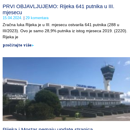
PRVI OBJAVLJUJEMO: Rijeka 641 putnika u III.
mjesecu
15.04.2024.
29 komentara
Zračna luka Rijeka je u III. mjesecu ostvarila 641 putnika (288 u
III/2023). Ovo je samo 28,9% putnika iz istog mjeseca 2019. (2220).
Rijeka je
pročitajte više
>
Rijeka i Mostar nemaju update stranica