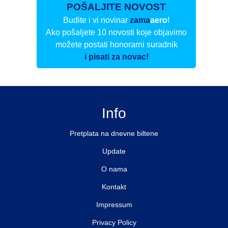
POŠALJITE NOVOST
Budite i vi novinar
zama
aero
!
Ako pošaljete 10 novosti koje objavimo
možete postati honorarni suradnik
i pisati za novac!
Info
Pretplata na dnevne biltene
Update
O nama
Kontakt
Impressum
Privacy Policy