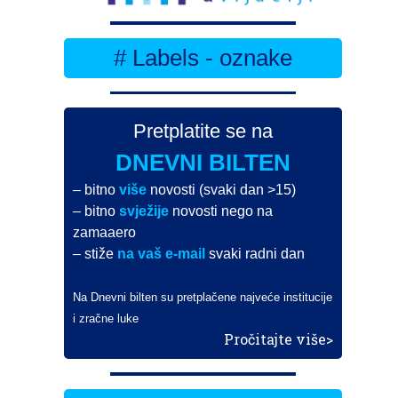
# Labels - oznake
Pretplatite se na
DNEVNI BILTEN
– bitno
više
novosti (svaki dan >15)
– bitno
svježije
novosti nego na
zamaaero
– stiže
na vaš e-mail
svaki radni dan
Na Dnevni bilten su pretplačene najveće institucije
i zračne luke
Pročitajte više>