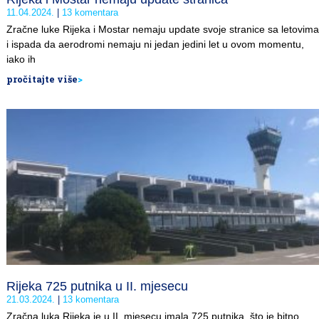
11.04.2024.
13 komentara
Zračne luke Rijeka i Mostar nemaju update svoje stranice sa letovima
i ispada da aerodromi nemaju ni jedan jedini let u ovom momentu,
iako ih
pročitajte više
>
Rijeka 725 putnika u II. mjesecu
21.03.2024.
13 komentara
Zračna luka Rijeka je u II. mjesecu imala 725 putnika, što je bitno