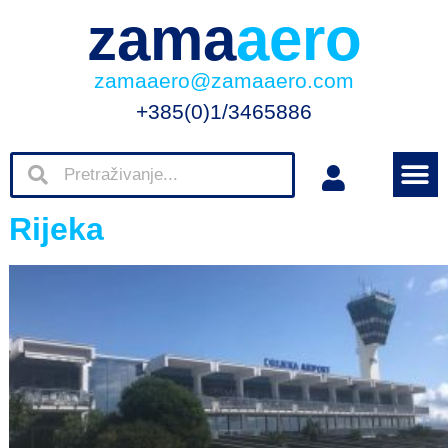
zama
aero
zamaaero@zamaaero.com
+385(0)1/3465886
Rijeka