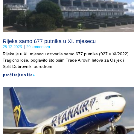
Rijeka samo 677 putnika u XI. mjesecu
25.12.2023.
29 komentara
Rijeka je u XI. mjesecu ostvarila samo 677 putnika (927 u XI/2022).
Tragično loše, poglavito što osim Trade Airovih letova za Osijek i
Split-Dubrovnik, aerodrom
pročitajte više
>