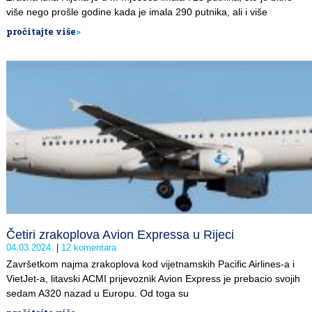
više nego prošle godine kada je imala 290 putnika, ali i više
pročitajte više
>
Četiri zrakoplova Avion Expressa u Rijeci
04.03.2024.
12 komentara
Završetkom najma zrakoplova kod vijetnamskih Pacific Airlines-a i
VietJet-a, litavski ACMI prijevoznik Avion Express je prebacio svojih
sedam A320 nazad u Europu. Od toga su