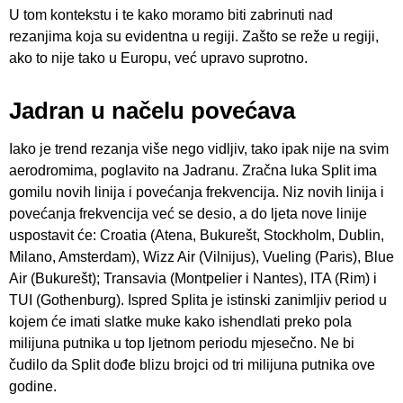
U tom kontekstu i te kako moramo biti zabrinuti nad
rezanjima koja su evidentna u regiji. Zašto se reže u regiji,
ako to nije tako u Europu, već upravo suprotno.
Jadran u načelu povećava
Iako je trend rezanja više nego vidljiv, tako ipak nije na svim
aerodromima, poglavito na Jadranu. Zračna luka Split ima
gomilu novih linija i povećanja frekvencija. Niz novih linija i
povećanja frekvencija već se desio, a do ljeta nove linije
uspostavit će: Croatia (Atena, Bukurešt, Stockholm, Dublin,
Milano, Amsterdam), Wizz Air (Vilnijus), Vueling (Paris), Blue
Air (Bukurešt); Transavia (Montpelier i Nantes), ITA (Rim) i
TUI (Gothenburg). Ispred Splita je istinski zanimljiv period u
kojem će imati slatke muke kako ishendlati preko pola
milijuna putnika u top ljetnom periodu mjesečno. Ne bi
čudilo da Split dođe blizu brojci od tri milijuna putnika ove
godine.