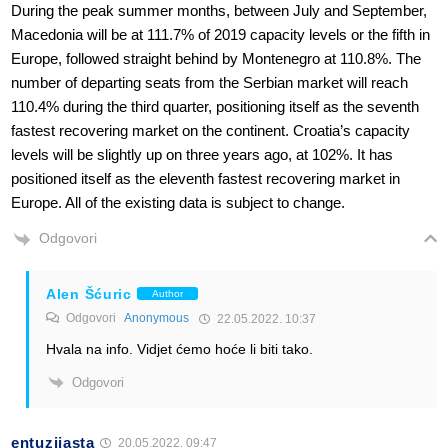
During the peak summer months, between July and September,
Macedonia will be at 111.7% of 2019 capacity levels or the fifth in
Europe, followed straight behind by Montenegro at 110.8%. The
number of departing seats from the Serbian market will reach
110.4% during the third quarter, positioning itself as the seventh
fastest recovering market on the continent. Croatia’s capacity
levels will be slightly up on three years ago, at 102%. It has
positioned itself as the eleventh fastest recovering market in
Europe. All of the existing data is subject to change.
Odgovori
Alen Šćuric
Author
Odgovori
Anonymous
22.05.2022. 10:37
Hvala na info. Vidjet ćemo hoće li biti tako.
Odgovori
entuzijasta
20.05.2022. 09:47