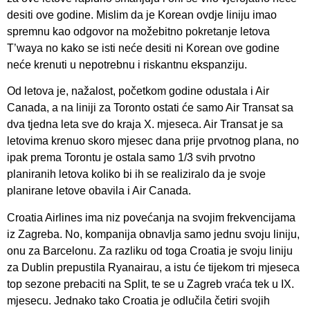
desiti ove godine. Mislim da je Korean ovdje liniju imao
spremnu kao odgovor na možebitno pokretanje letova
T’waya no kako se isti neće desiti ni Korean ove godine
neće krenuti u nepotrebnu i riskantnu ekspanziju.
Od letova je, nažalost, početkom godine odustala i Air
Canada, a na liniji za Toronto ostati će samo Air Transat sa
dva tjedna leta sve do kraja X. mjeseca. Air Transat je sa
letovima krenuo skoro mjesec dana prije prvotnog plana, no
ipak prema Torontu je ostala samo 1/3 svih prvotno
planiranih letova koliko bi ih se realiziralo da je svoje
planirane letove obavila i Air Canada.
Croatia Airlines ima niz povećanja na svojim frekvencijama
iz Zagreba. No, kompanija obnavlja samo jednu svoju liniju,
onu za Barcelonu. Za razliku od toga Croatia je svoju liniju
za Dublin prepustila Ryanairau, a istu će tijekom tri mjeseca
top sezone prebaciti na Split, te se u Zagreb vraća tek u IX.
mjesecu. Jednako tako Croatia je odlučila četiri svojih