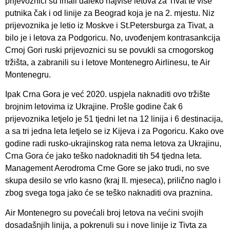
prijevoznici su imali daleko najviše letova za Tivat te više
putnika čak i od linije za Beograd koja je na 2. mjestu. Niz
prijevoznika je letio iz Moskve i St.Petersburga za Tivat, a
bilo je i letova za Podgoricu. No, uvođenjem kontrasankcija
Crnoj Gori ruski prijevoznici su se povukli sa crnogorskog
tržišta, a zabranili su i letove Montenegro Airlinesu, te Air
Montenegru.
Ipak Crna Gora je već 2020. uspjela naknaditi ovo tržište
brojnim letovima iz Ukrajine. Prošle godine čak 6
prijevoznika letjelo je 51 tjedni let na 12 linija i 6 destinacija,
a sa tri jedna leta letjelo se iz Kijeva i za Pogoricu. Kako ove
godine radi rusko-ukrajinskog rata nema letova za Ukrajinu,
Crna Gora će jako teško nadoknaditi tih 54 tjedna leta.
Management Aerodroma Crne Gore se jako trudi, no sve
skupa desilo se vrlo kasno (kraj II. mjeseca), prilično naglo i
zbog svega toga jako će se teško naknaditi ova praznina.
Air Montenegro su povećali broj letova na većini svojih
dosadašnjih linija, a pokrenuli su i nove linije iz Tivta za