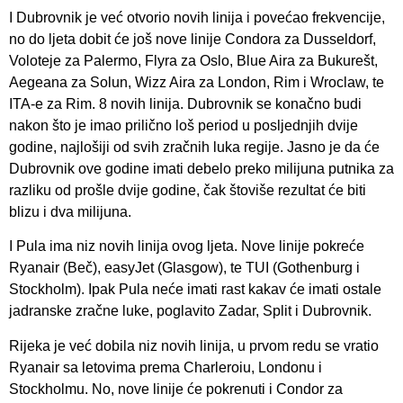
I Dubrovnik je već otvorio novih linija i povećao frekvencije,
no do ljeta dobit će još nove linije Condora za Dusseldorf,
Voloteje za Palermo, Flyra za Oslo, Blue Aira za Bukurešt,
Aegeana za Solun, Wizz Aira za London, Rim i Wroclaw, te
ITA-e za Rim. 8 novih linija. Dubrovnik se konačno budi
nakon što je imao prilično loš period u posljednjih dvije
godine, najlošiji od svih zračnih luka regije. Jasno je da će
Dubrovnik ove godine imati debelo preko milijuna putnika za
razliku od prošle dvije godine, čak štoviše rezultat će biti
blizu i dva milijuna.
I Pula ima niz novih linija ovog ljeta. Nove linije pokreće
Ryanair (Beč), easyJet (Glasgow), te TUI (Gothenburg i
Stockholm). Ipak Pula neće imati rast kakav će imati ostale
jadranske zračne luke, poglavito Zadar, Split i Dubrovnik.
Rijeka je već dobila niz novih linija, u prvom redu se vratio
Ryanair sa letovima prema Charleroiu, Londonu i
Stockholmu. No, nove linije će pokrenuti i Condor za