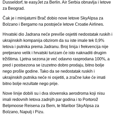
Dusseldorf, te easyJet za Berlin. Air Serbia obnavlja i letove
za Beograd.
Čak je i minijaturni Brač dobio nove letove SkyAlpsa za
Bolzano i Bergamo na postojeće letove Croatie Airlines.
Hrvatski dio Jadrana neće previše osjetiti nedostatak ruskih i
ukrajinskih kompanija obzirom da su iste imale tek 0,9%
letova i putnika prema Jadranu. Broj linija i frekvencija nije
pretjerano velik i hrvatski turizam će isto naknaditi drugim
tržištima. Ljetna sezona je već odavno rasprodana 100%, a
pred i postsezona se izuzetno dobro prodaju, bitno bolje
nego prošle godine. Tako da se nedostatak ruskih i
ukrajinskih putnika neće ni osjetiti, a zračne luke će imati
bitno bolje rezultate nego prije.
Nove linije dobili su i dva slovenska aerodroma koji nisu
imali redovnih letova zadnjih par godina i to Portorož
Belpmoose Reisena za Bern, te Maribor SkyAlpsa za
Bolzano, Napulj i Pizu.