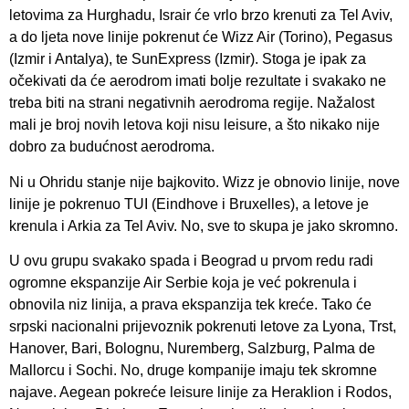
letovima za Hurghadu, Israir će vrlo brzo krenuti za Tel Aviv,
a do ljeta nove linije pokrenut će Wizz Air (Torino), Pegasus
(Izmir i Antalya), te SunExpress (Izmir). Stoga je ipak za
očekivati da će aerodrom imati bolje rezultate i svakako ne
treba biti na strani negativnih aerodroma regije. Nažalost
mali je broj novih letova koji nisu leisure, a što nikako nije
dobro za budućnost aerodroma.
Ni u Ohridu stanje nije bajkovito. Wizz je obnovio linije, nove
linije je pokrenuo TUI (Eindhove i Bruxelles), a letove je
krenula i Arkia za Tel Aviv. No, sve to skupa je jako skromno.
U ovu grupu svakako spada i Beograd u prvom redu radi
ogromne ekspanzije Air Serbie koja je već pokrenula i
obnovila niz linija, a prava ekspanzija tek kreće. Tako će
srpski nacionalni prijevoznik pokrenuti letove za Lyona, Trst,
Hanover, Bari, Bolognu, Nuremberg, Salzburg, Palma de
Mallorcu i Sochi. No, druge kompanije imaju tek skromne
najave. Aegean pokreće leisure linije za Heraklion i Rodos,