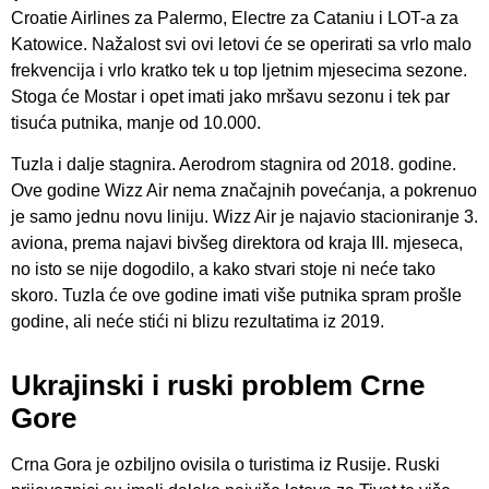
Croatie Airlines za Palermo, Electre za Cataniu i LOT-a za
Katowice. Nažalost svi ovi letovi će se operirati sa vrlo malo
frekvencija i vrlo kratko tek u top ljetnim mjesecima sezone.
Stoga će Mostar i opet imati jako mršavu sezonu i tek par
tisuća putnika, manje od 10.000.
Tuzla i dalje stagnira. Aerodrom stagnira od 2018. godine.
Ove godine Wizz Air nema značajnih povećanja, a pokrenuo
je samo jednu novu liniju. Wizz Air je najavio stacioniranje 3.
aviona, prema najavi bivšeg direktora od kraja III. mjeseca,
no isto se nije dogodilo, a kako stvari stoje ni neće tako
skoro. Tuzla će ove godine imati više putnika spram prošle
godine, ali neće stići ni blizu rezultatima iz 2019.
Ukrajinski i ruski problem Crne
Gore
Crna Gora je ozbiljno ovisila o turistima iz Rusije. Ruski