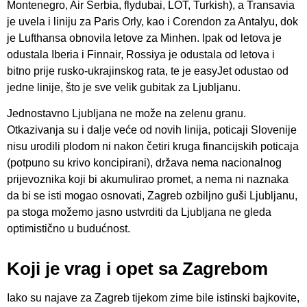
Montenegro, Air Serbia, flydubai, LOT, Turkish), a Transavia
je uvela i liniju za Paris Orly, kao i Corendon za Antalyu, dok
je Lufthansa obnovila letove za Minhen. Ipak od letova je
odustala Iberia i Finnair, Rossiya je odustala od letova i
bitno prije rusko-ukrajinskog rata, te je easyJet odustao od
jedne linije, što je sve velik gubitak za Ljubljanu.
Jednostavno Ljubljana ne može na zelenu granu.
Otkazivanja su i dalje veće od novih linija, poticaji Slovenije
nisu urodili plodom ni nakon četiri kruga financijskih poticaja
(potpuno su krivo koncipirani), država nema nacionalnog
prijevoznika koji bi akumulirao promet, a nema ni naznaka
da bi se isti mogao osnovati, Zagreb ozbiljno guši Ljubljanu,
pa stoga možemo jasno ustvrditi da Ljubljana ne gleda
optimistično u budućnost.
Koji je vrag i opet sa Zagrebom
Iako su najave za Zagreb tijekom zime bile istinski bajkovite,