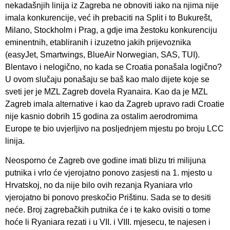
nekadašnjih linija iz Zagreba ne obnoviti iako na njima nije
imala konkurencije, već ih prebaciti na Split i to Bukurešt,
Milano, Stockholm i Prag, a gdje ima žestoku konkurenciju
eminentnih, etabliranih i izuzetno jakih prijevoznika
(easyJet, Smartwings, BlueAir Norwegian, SAS, TUI).
Blentavo i nelogično, no kada se Croatia ponašala logično?
U ovom slučaju ponašaju se baš kao malo dijete koje se
sveti jer je MZL Zagreb dovela Ryanaira. Kao da je MZL
Zagreb imala alternative i kao da Zagreb upravo radi Croatie
nije kasnio dobrih 15 godina za ostalim aerodromima
Europe te bio uvjerljivo na posljednjem mjestu po broju LCC
linija.
Neosporno će Zagreb ove godine imati blizu tri milijuna
putnika i vrlo će vjerojatno ponovo zasjesti na 1. mjesto u
Hrvatskoj, no da nije bilo ovih rezanja Ryaniara vrlo
vjerojatno bi ponovo preskočio Prištinu. Sada se to desiti
neće. Broj zagrebačkih putnika će i te kako ovisiti o tome
hoće li Ryaniara rezati i u VII. i VIII. mjesecu, te najesen i