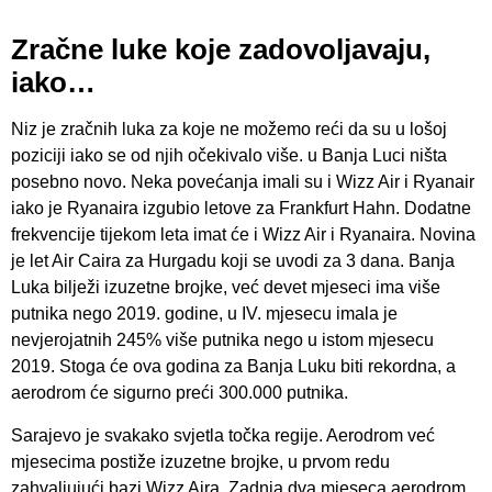
Zračne luke koje zadovoljavaju,
iako…
Niz je zračnih luka za koje ne možemo reći da su u lošoj
poziciji iako se od njih očekivalo više. u Banja Luci ništa
posebno novo. Neka povećanja imali su i Wizz Air i Ryanair
iako je Ryanaira izgubio letove za Frankfurt Hahn. Dodatne
frekvencije tijekom leta imat će i Wizz Air i Ryanaira. Novina
je let Air Caira za Hurgadu koji se uvodi za 3 dana. Banja
Luka bilježi izuzetne brojke, već devet mjeseci ima više
putnika nego 2019. godine, u IV. mjesecu imala je
nevjerojatnih 245% više putnika nego u istom mjesecu
2019. Stoga će ova godina za Banja Luku biti rekordna, a
aerodrom će sigurno preći 300.000 putnika.
Sarajevo je svakako svjetla točka regije. Aerodrom već
mjesecima postiže izuzetne brojke, u prvom redu
zahvaljujući bazi Wizz Aira. Zadnja dva mjeseca aerodrom