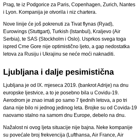
Prag, te iz Podgorice za Paris, Copenhagen, Zurich, Nantes
i Lyon. Kompanija je otvorila i niz chartera.
Nove linije će još pokrenuti za Tivat flynas (Ryad),
Eurowings (Stuttgart), Turkish (Istanbul), Kraljevo (Air
Serbia), te SAS (Stockholm i Oslo). Usprkos svega toga
ispred Crne Gore nije optimistično ljeto, a gap nedostatka
letova za Rusiju i Ukrajinu se neće moći naknaditi.
Ljubljana i dalje pesimistična
Ljubljana je od IX. mjeseca 2019. (bankrot Adrije) na dnu
europske ljestvice, a to je posebno bila u Covidu-19.
Aerodrom je znao imati po samo 7 tjednih letova, a po tri
dana nije bilo ni jednog jedinog leta. Brojke su od Covida-19
naovamo stalno na samom dnu Europe, debelo na dnu.
Nažalost ni ovog ljeta situacije nije bajna. Neke kompanije
su povećale broj frekvencija (Lufthansa, Air France, Air