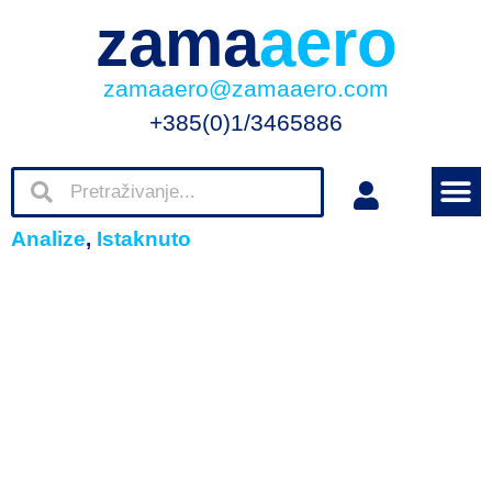
zama
aero
zamaaero@zamaaero.com
+385(0)1/3465886
Analize
,
Istaknuto