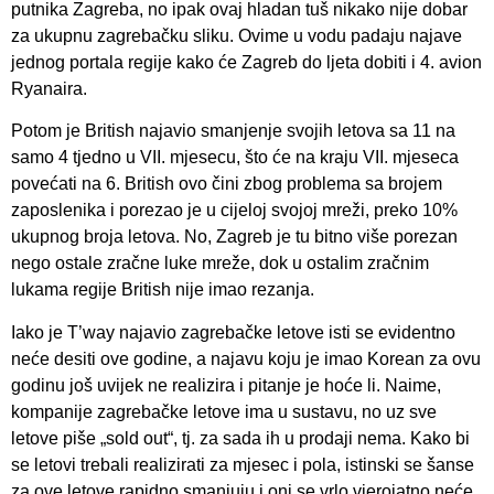
putnika Zagreba, no ipak ovaj hladan tuš nikako nije dobar
za ukupnu zagrebačku sliku. Ovime u vodu padaju najave
jednog portala regije kako će Zagreb do ljeta dobiti i 4. avion
Ryanaira.
Potom je British najavio smanjenje svojih letova sa 11 na
samo 4 tjedno u VII. mjesecu, što će na kraju VII. mjeseca
povećati na 6. British ovo čini zbog problema sa brojem
zaposlenika i porezao je u cijeloj svojoj mreži, preko 10%
ukupnog broja letova. No, Zagreb je tu bitno više porezan
nego ostale zračne luke mreže, dok u ostalim zračnim
lukama regije British nije imao rezanja.
Iako je T’way najavio zagrebačke letove isti se evidentno
neće desiti ove godine, a najavu koju je imao Korean za ovu
godinu još uvijek ne realizira i pitanje je hoće li. Naime,
kompanije zagrebačke letove ima u sustavu, no uz sve
letove piše „sold out“, tj. za sada ih u prodaji nema. Kako bi
se letovi trebali realizirati za mjesec i pola, istinski se šanse
za ove letove rapidno smanjuju i oni se vrlo vjerojatno neće