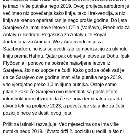
je imao i više putnika nego 2019. Ovog proljeća aerodrom je
već imao niz povećanja kako linija, tako i frekvencija, a niz
linija se krenuo operirati ranije nego prošle godine. Do ljeta
Sarajevo će imati nove letove LOT-a (Varšava), Freebirda za
Antalyu i Bodrum, Pegasusa za Antalyu, te Royal
Jordaniana za Amman. Wizz Aira uvodi liniju za
Saarbrucken, no ista se uvodi kao kompenzaciju za ukinutu
liniju prema Hahnu. Qatar pak obnavlja letove za Dohu. Ipak
FlyBosnia i ponovo ne pokreće najavljene letove iz
Sarajeva, što nas uopće ne čudi. Kako god za očekivati je
da će Sarajevo ove godine imati više putnika nego 2019.
vrlo vjerojatno preko 1,3 milijuna putnika. Ostaje samo
pitanje kako će Sarajevo ovo ishendlati sa postojećom
infrastrukturom obzirom da će se nova terminalna zgrada
otvoriti tek na proljeće 2023, a povećanje stajanke za četiri
pozicije neće se desiti ovog ljeta.
Priština istinski razvaljuje. Već mjesecima ona ima više
putnika nego 2019. i čvrsto drži 2. poziciju u regiji, a što ni