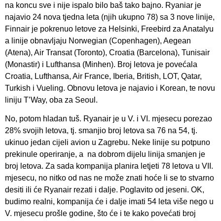
na koncu sve i nije ispalo bilo baš tako bajno. Ryaniar je
najavio 24 nova tjedna leta (njih ukupno 78) sa 3 nove linije,
Finnair je pokrenuo letove za Helsinki, Freebird za Anatalyu
a linije obnavljaju Norwegian (Copenhagen), Aegean
(Atena), Air Transat (Toronto), Croatia (Barcelona), Tunisair
(Monastir) i Lufthansa (Minhen). Broj letova je povećala
Croatia, Lufthansa, Air France, Iberia, British, LOT, Qatar,
Turkish i Vueling. Obnovu letova je najavio i Korean, te novu
liniju T’Way, oba za Seoul.
No, potom hladan tuš. Ryanair je u V. i VI. mjesecu porezao
28% svojih letova, tj. smanjio broj letova sa 76 na 54, tj.
ukinuo jedan cijeli avion u Zagrebu. Neke linije su potpuno
prekinule operiranje, a na dobrom dijelu linija smanjen je
broj letova. Za sada kompanija planira letjeti 78 letova u VII.
mjesecu, no nitko od nas ne može znati hoće li se to stvarno
desiti ili će Ryanair rezati i dalje. Poglavito od jeseni. OK,
budimo realni, kompanija će i dalje imati 54 leta više nego u
V. mjesecu prošle godine, što će i te kako povećati broj