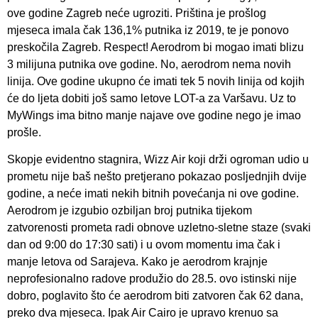
ove godine Zagreb neće ugroziti. Priština je prošlog
mjeseca imala čak 136,1% putnika iz 2019, te je ponovo
preskočila Zagreb. Respect! Aerodrom bi mogao imati blizu
3 milijuna putnika ove godine. No, aerodrom nema novih
linija. Ove godine ukupno će imati tek 5 novih linija od kojih
će do ljeta dobiti još samo letove LOT-a za Varšavu. Uz to
MyWings ima bitno manje najave ove godine nego je imao
prošle.
Skopje evidentno stagnira, Wizz Air koji drži ogroman udio u
prometu nije baš nešto pretjerano pokazao posljednjih dvije
godine, a neće imati nekih bitnih povećanja ni ove godine.
Aerodrom je izgubio ozbiljan broj putnika tijekom
zatvorenosti prometa radi obnove uzletno-sletne staze (svaki
dan od 9:00 do 17:30 sati) i u ovom momentu ima čak i
manje letova od Sarajeva. Kako je aerodrom krajnje
neprofesionalno radove produžio do 28.5. ovo istinski nije
dobro, poglavito što će aerodrom biti zatvoren čak 62 dana,
preko dva mjeseca. Ipak Air Cairo je upravo krenuo sa