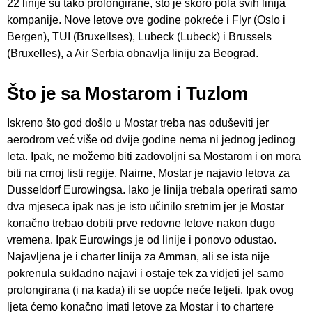
22 linije su tako prolongirane, što je skoro pola svih linija
kompanije. Nove letove ove godine pokreće i Flyr (Oslo i
Bergen), TUI (Bruxellses), Lubeck (Lubeck) i Brussels
(Bruxelles), a Air Serbia obnavlja liniju za Beograd.
Što je sa Mostarom i Tuzlom
Iskreno što god došlo u Mostar treba nas oduševiti jer
aerodrom već više od dvije godine nema ni jednog jedinog
leta. Ipak, ne možemo biti zadovoljni sa Mostarom i on mora
biti na crnoj listi regije. Naime, Mostar je najavio letova za
Dusseldorf Eurowingsa. Iako je linija trebala operirati samo
dva mjeseca ipak nas je isto učinilo sretnim jer je Mostar
konačno trebao dobiti prve redovne letove nakon dugo
vremena. Ipak Eurowings je od linije i ponovo odustao.
Najavljena je i charter linija za Amman, ali se ista nije
pokrenula sukladno najavi i ostaje tek za vidjeti jel samo
prolongirana (i na kada) ili se uopće neće letjeti. Ipak ovog
ljeta ćemo konačno imati letove za Mostar i to chartere