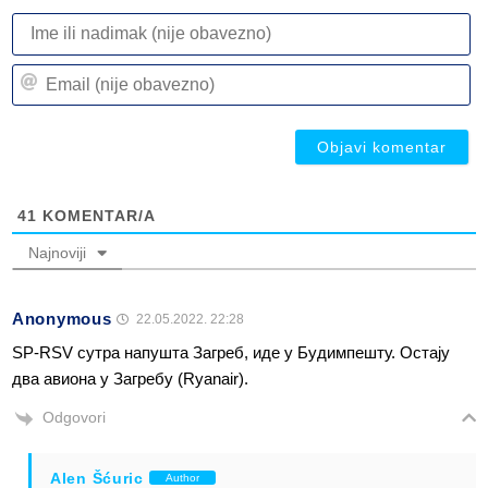
I
ili
n
Em
(n
(n
ob
ob
41
KOMENTAR/A
Najnoviji
Anonymous
22.05.2022. 22:28
SP-RSV сутра напушта Загреб, иде у Будимпешту. Остају
два авиона у Загребу (Ryanair).
Odgovori
Alen Šćuric
Author