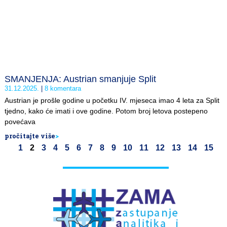
SMANJENJA: Austrian smanjuje Split
31.12.2025.
8 komentara
Austrian je prošle godine u početku IV. mjeseca imao 4 leta za Split
tjedno, kako će imati i ove godine. Potom broj letova postepeno
povećava
pročitajte više
>
1
2
3
4
5
6
7
8
9
10
11
12
13
14
15