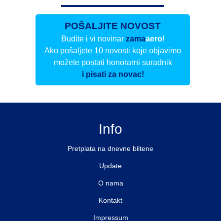
POŠALJITE NOVOST
Budite i vi novinar
zama
aero
!
Ako pošaljete 10 novosti koje objavimo
možete postati honorarni suradnik
i pisati za novac!
Info
Pretplata na dnevne biltene
Update
O nama
Kontakt
Impressum