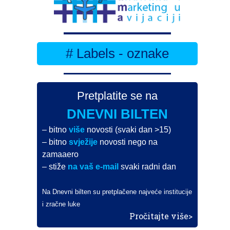
# Labels - oznake
Pretplatite se na
DNEVNI BILTEN
– bitno
više
novosti (svaki dan >15)
– bitno
svježije
novosti nego na
zamaaero
– stiže
na vaš e-mail
svaki radni dan
Na Dnevni bilten su pretplačene najveće institucije
i zračne luke
Pročitajte više>