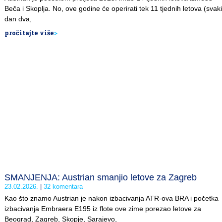
Beča i Skoplja. No, ove godine će operirati tek 11 tjednih letova (svaki
dan dva,
pročitajte više
>
SMANJENJA: Austrian smanjio letove za Zagreb
23.02.2026.
32 komentara
Kao što znamo Austrian je nakon izbacivanja ATR-ova BRA i početka
izbacivanja Embraera E195 iz flote ove zime porezao letove za
Beograd, Zagreb, Skopje, Sarajevo,