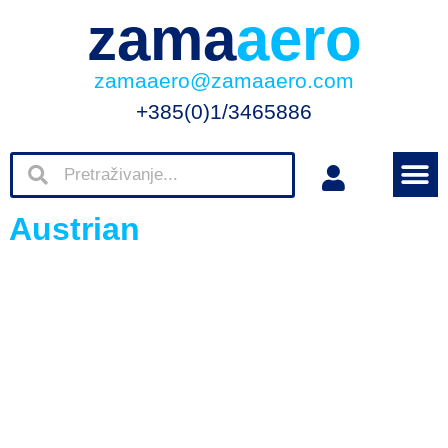
zama
aero
zamaaero@zamaaero.com
+385(0)1/3465886
Austrian