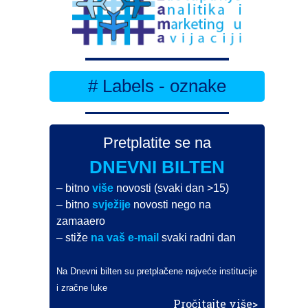
# Labels - oznake
Pretplatite se na
DNEVNI BILTEN
– bitno
više
novosti (svaki dan >15)
– bitno
svježije
novosti nego na
zamaaero
– stiže
na vaš e-mail
svaki radni dan
Na Dnevni bilten su pretplačene najveće institucije
i zračne luke
Pročitajte više>