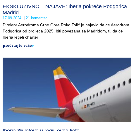
EKSKLUZIVNO – NAJAVE: Iberia pokreće Podgorica-
Madrid
17.09.2024.
21 komentar
Direktor Aerodroma Crne Gore Roko Tolić je najavio da će Aerodrom
Podgorica od proljeća 2025. biti povezana sa Madridom, tj. da će
Iberia letjeti charter
pročitajte više
>
Iberia 35 letova u regiji ovog ljeta