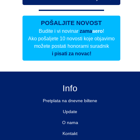
POŠALJITE NOVOST
Budite i vi novinar
zama
aero
!
Ako pošaljete 10 novosti koje objavimo
možete postati honorarni suradnik
i pisati za novac!
Info
Pretplata na dnevne biltene
Update
O nama
Kontakt