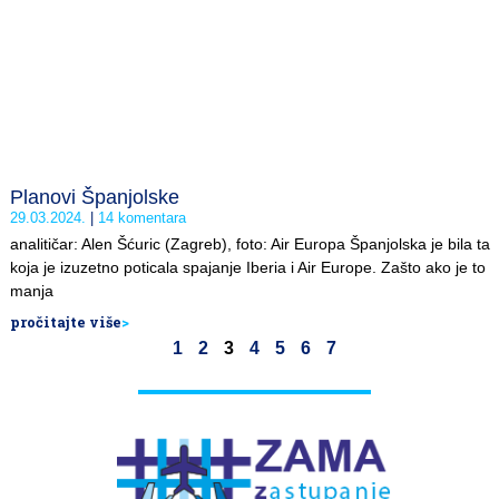
Planovi Španjolske
29.03.2024.
14 komentara
analitičar: Alen Šćuric (Zagreb), foto: Air Europa Španjolska je bila ta
koja je izuzetno poticala spajanje Iberia i Air Europe. Zašto ako je to
manja
pročitajte više
>
1
2
3
4
5
6
7