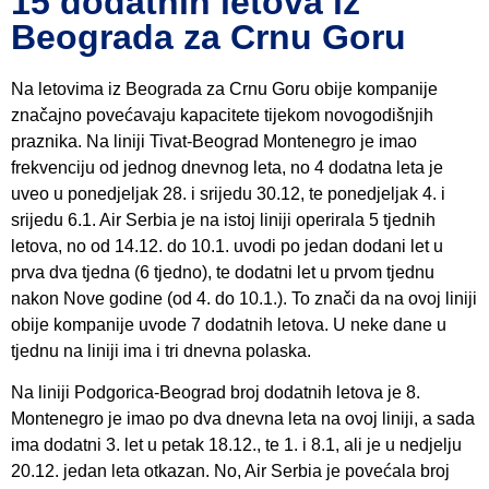
15 dodatnih letova iz
Beograda za Crnu Goru
Na letovima iz Beograda za Crnu Goru obije kompanije
značajno povećavaju kapacitete tijekom novogodišnjih
praznika. Na liniji Tivat-Beograd Montenegro je imao
frekvenciju od jednog dnevnog leta, no 4 dodatna leta je
uveo u ponedjeljak 28. i srijedu 30.12, te ponedjeljak 4. i
srijedu 6.1. Air Serbia je na istoj liniji operirala 5 tjednih
letova, no od 14.12. do 10.1. uvodi po jedan dodani let u
prva dva tjedna (6 tjedno), te dodatni let u prvom tjednu
nakon Nove godine (od 4. do 10.1.). To znači da na ovoj liniji
obije kompanije uvode 7 dodatnih letova. U neke dane u
tjednu na liniji ima i tri dnevna polaska.
Na liniji Podgorica-Beograd broj dodatnih letova je 8.
Montenegro je imao po dva dnevna leta na ovoj liniji, a sada
ima dodatni 3. let u petak 18.12., te 1. i 8.1, ali je u nedjelju
20.12. jedan leta otkazan. No, Air Serbia je povećala broj