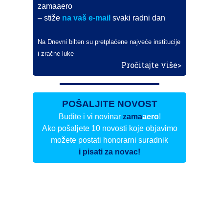
zamaaero
– stiže
na vaš e-mail
svaki radni dan
Na Dnevni bilten su pretplaćene najveće institucije
i zračne luke
Pročitajte više>
POŠALJITE NOVOST
Budite i vi novinar
zama
aero
!
Ako pošaljete 10 novosti koje objavimo
možete postati honorarni suradnik
i pisati za novac!
Info