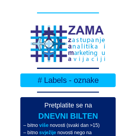
# Labels - oznake
Pretplatite se na
DNEVNI BILTEN
– bitno
više
novosti (svaki dan >15)
– bitno
svježije
novosti nego na