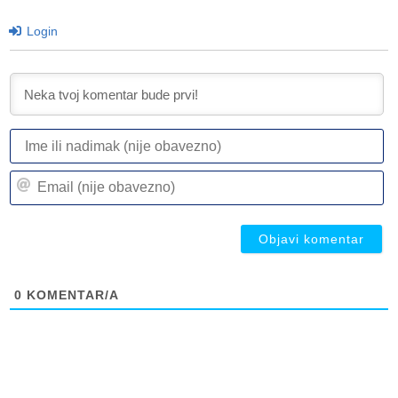
Login
I
ili
n
Em
(n
(n
ob
ob
0
KOMENTAR/A