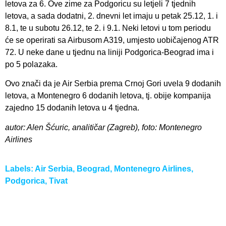
letova za 6. Ove zime za Podgoricu su letjeli 7 tjednih
letova, a sada dodatni, 2. dnevni let imaju u petak 25.12, 1. i
8.1, te u subotu 26.12, te 2. i 9.1. Neki letovi u tom periodu
će se operirati sa Airbusom A319, umjesto uobičajenog ATR
72. U neke dane u tjednu na liniji Podgorica-Beograd ima i
po 5 polazaka.
Ovo znači da je Air Serbia prema Crnoj Gori uvela 9 dodanih
letova, a Montenegro 6 dodanih letova, tj. obije kompanija
zajedno 15 dodanih letova u 4 tjedna.
autor: Alen Šćuric, analitičar (Zagreb), foto: Montenegro
Airlines
Labels:
Air Serbia
,
Beograd
,
Montenegro Airlines
,
Podgorica
,
Tivat