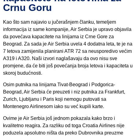
Crnu Goru
Kao što sam najavio u jučerašnjem članku, temeljem
informacija iz same kompanije, Air Serbia je upravo objavila
da povećava kapacitete na linijama iz Crne Gore za
Beograd. Za sada je Air Serbia uvela 4 dodatna leta, te je na
7 letova zamijenila planirani ATR 72 sa neusporedivo većim
A319 i A320. Naši izvori naglašavaju da ovo nisu sve
promjene, da će biti još povećanja broja letova i kapaciteta u
skoroj budućnosti.
Osim putnika na linijama Tivat-Beograd i Podgorica-
Beograd, Air Serbia će preuzeti i niz putnika za Frankfurt,
Zurich, Ljubljanu i Paris koji nemogu putovati sa
Montenegro Airlinesom iako su već kupili karte.
Ovime je Air Serbia još jednom pokazala kako brzo i
kvalitetno reagira. Za razliku od toga Croatia Airlines nije
poduzela apsolutno ništa da preko Dubrovnika preuzme