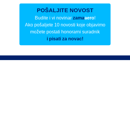
POŠALJITE NOVOST
Budite i vi novinar
zama
aero
!
Ako pošaljete 10 novosti koje objavimo
možete postati honorarni suradnik
i pisati za novac!
Info
Pretplata na dnevne biltene
Update
O nama
Kontakt
Impressum