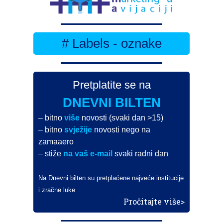
# Labels - oznake
Pretplatite se na
DNEVNI BILTEN
– bitno
više
novosti (svaki dan >15)
– bitno
svježije
novosti nego na
zamaaero
– stiže
na vaš e-mail
svaki radni dan
Na Dnevni bilten su pretplaćene najveće institucije
i zračne luke
Pročitajte više>