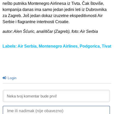
nešto putnika Montenegro Airlinesa iz Tivta. Čak štoviše,
kompanija danas ima samo jedan jedini leti iz Dubrovnika
za Zagreb. Još jedan dokaz izuzetne ekspeditivnosti Air
Serbie i flagrantne intertnosti Croatie.
autor: Alen Šćuric, analitičar (Zagreb), foto: Air Serbia
Labels:
Air Serbia
,
Montenegro Airlines
,
Podgorica
,
Tivat
Login
I
ili