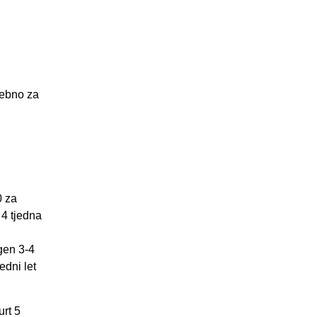
sebno za
0 za
4 tjedna
gen 3-4
edni let
urt 5