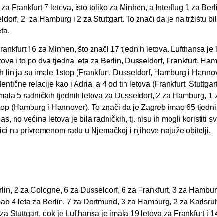
za Frankfurt 7 letova, isto toliko za Minhen, a Interflug 1 za Berli
dorf, 2 za Hamburg i 2 za Stuttgart. To znači da je na tržištu bi
eta.
Frankfurt i 6 za Minhen, što znači 17 tjednih letova. Lufthansa je
tove i to po dva tjedna leta za Berlin, Dusseldorf, Frankfurt, Ha
tih linija su imale 1stop (Frankfurt, Dusseldorf, Hamburg i Hannov
tične relacije kao i Adria, a 4 od tih letova (Frankfurt, Stuttgart
mala 5 radničkih tjednih letova za Dusseldorf, 2 za Hamburg, 1 
stop (Hamburg i Hannover). To znači da je Zagreb imao 65 tjedni
no većina letova je bila radničkih, tj. nisu ih mogli koristiti svi
ci na privremenom radu u Njemačkoj i njihove najuže obitelji.
rlin, 2 za Cologne, 6 za Dusseldorf, 6 za Frankfurt, 3 za Hambur
mao 4 leta za Berlin, 7 za Dortmund, 3 za Hamburg, 2 za Karlsruh
 Stuttgart, dok je Lufthansa je imala 19 letova za Frankfurt i 1