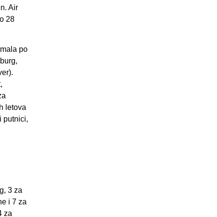
n. Air
lo 28
 imala po
mburg,
er).
,
za
h letova
 putnici,
g, 3 za
e i 7 za
4 za