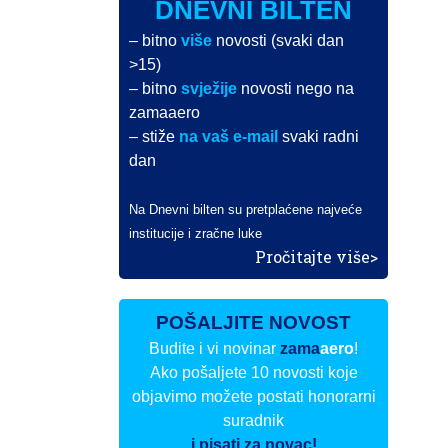
DNEVNI BILTEN
– bitno
više
novosti (svaki dan
>15)
– bitno
svježije
novosti nego na
zamaaero
– stiže
na vaš e-mail
svaki radni
dan
Na Dnevni bilten su pretplaćene najveće
institucije i zračne luke
Pročitajte više>
POŠALJITE NOVOST
Budite i vi novinar
zama
aero
!
Ako pošaljete 10 novosti koje
objavimo možete postati honorarni
suradnik
i pisati za novac!