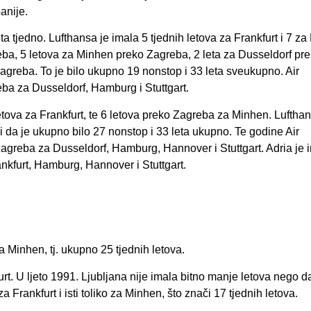
anije.
a tjedno. Lufthansa je imala 5 tjednih letova za Frankfurt i 7 za
reba, 5 letova za Minhen preko Zagreba, 2 leta za Dusseldorf pr
Zagreba. To je bilo ukupno 19 nonstop i 33 leta sveukupno. Air
ba za Dusseldorf, Hamburg i Stuttgart.
etova za Frankfurt, te 6 letova preko Zagreba za Minhen. Lufthan
i da je ukupno bilo 27 nonstop i 33 leta ukupno. Te godine Air
agreba za Dusseldorf, Hamburg, Hannover i Stuttgart. Adria je 
nkfurt, Hamburg, Hannover i Stuttgart.
a Minhen, tj. ukupno 25 tjednih letova.
urt. U ljeto 1991. Ljubljana nije imala bitno manje letova nego da
a Frankfurt i isti toliko za Minhen, što znači 17 tjednih letova.