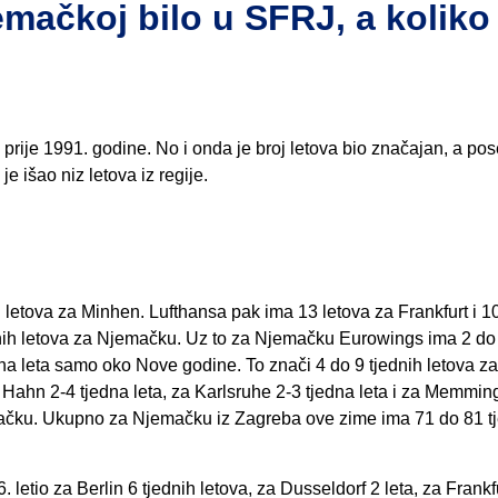
emačkoj bilo u SFRJ, a koliko
prije 1991. godine. No i onda je broj letova bio značajan, a po
e išao niz letova iz regije.
ih letova za Minhen. Lufthansa pak ima 13 letova za Frankfurt i 1
nih letova za Njemačku. Uz to za Njemačku Eurowings ima 2 do 
edna leta samo oko Nove godine. To znači 4 do 9 tjednih letova za
 Hahn 2-4 tjedna leta, za Karlsruhe 2-3 tjedna leta i za Memmin
emačku. Ukupno za Njemačku iz Zagreba ove zime ima 71 do 81 tj
 letio za Berlin 6 tjednih letova, za Dusseldorf 2 leta, za Frankf