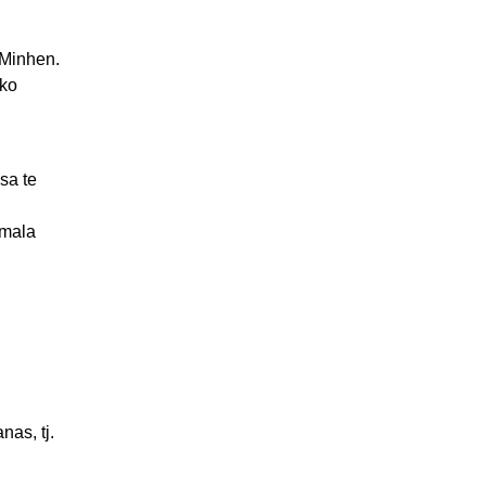
 Minhen.
eko
sa te
imala
nas, tj.