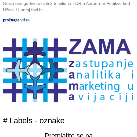
Srbija ove godine uložiti 2.5 miliona EUR u Aerodrom Ponikve kod
Užica. U prvoj fazi bi
pročitajte više
>
# Labels - oznake
Pretplatite se na