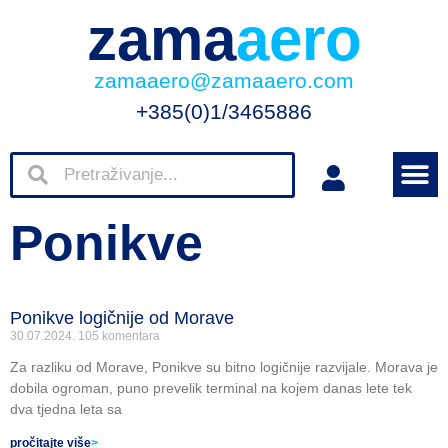
zama
aero
zamaaero@zamaaero.com
+385(0)1/3465886
Ponikve
Ponikve logičnije od Morave
30.07.2024.
105 komentara
Za razliku od Morave, Ponikve su bitno logičnije razvijale. Morava je
dobila ogroman, puno prevelik terminal na kojem danas lete tek
dva tjedna leta sa
pročitajte više
>