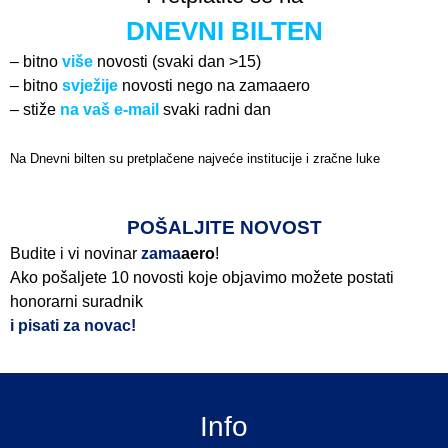
DNEVNI BILTEN
– bitno
više
novosti (svaki dan >15)
– bitno
svježije
novosti nego na zamaaero
– stiže
na vaš e-mail
svaki radni dan
Na Dnevni bilten su pretplačene najveće institucije i zračne luke
Pročitajte više>
POŠALJITE NOVOST
Budite i vi novinar
zama
aero
!
Ako pošaljete 10 novosti koje objavimo možete postati
honorarni suradnik
i pisati za novac!
Info