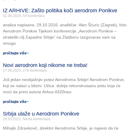
IZ ARHIVE: Zašto politika koči aerodrom Ponikve
02.06.2024.
59 komentara
analiza napisana: 29.10.2016; analitičar: Alen Šćuric (Zagreb), foto:
Aerodrom Ponikve Tijekom konferencije „Aerodrom Ponikve –
strateški cilj Zapadne Srbije“ na Zlatiboru razgovarao sam sa
mnogo
pročitajte više
>
Novi aerodrom koji nikome ne treba!
17.08.2023.
278 komentara
Još jedan neobjašnjiv potez Aerodroma Srbije! Aerodrom Ponikve,
koji se nalazi u blizini Užica dobija rekonstruisanu pistu koja će
moći da primi avione Airbus A320neo.
pročitajte više
>
Srbija ulaže u Aerodrom Ponikve
26.03.2021.
Nema komentara
Mihajlo Zdravković, direktor Aerodroma Srbije, je najavio da će