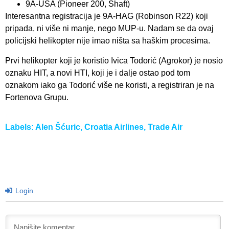
9A-USA (Pioneer 200, Shaft)
Interesantna registracija je 9A-HAG (Robinson R22) koji
pripada, ni više ni manje, nego MUP-u. Nadam se da ovaj
policijski helikopter nije imao ništa sa haškim procesima.
Prvi helikopter koji je koristio Ivica Todorić (Agrokor) je nosio
oznaku HIT, a novi HTI, koji je i dalje ostao pod tom
oznakom iako ga Todorić više ne koristi, a registriran je na
Fortenova Grupu.
Labels:
Alen Šćuric
,
Croatia Airlines
,
Trade Air
Login