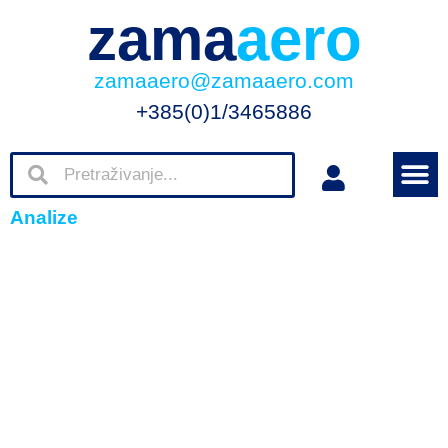
zama
aero
zamaaero@zamaaero.com
+385(0)1/3465886
Analize