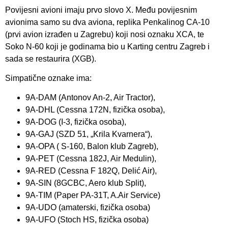
Povijesni avioni imaju prvo slovo X. Među povijesnim
avionima samo su dva aviona, replika Penkalinog CA-10
(prvi avion izrađen u Zagrebu) koji nosi oznaku XCA, te
Soko N-60 koji je godinama bio u Karting centru Zagreb i
sada se restaurira (XGB).
Simpatične oznake ima:
9A-DAM (Antonov An-2, Air Tractor),
9A-DHL (Cessna 172N, fizička osoba),
9A-DOG (I-3, fizička osoba),
9A-GAJ (SZD 51, „Krila Kvarnera“),
9A-OPA ( S-160, Balon klub Zagreb),
9A-PET (Cessna 182J, Air Medulin),
9A-RED (Cessna F 182Q, Delić Air),
9A-SIN (8GCBC, Aero klub Split),
9A-TIM (Paper PA-31T, A.Air Service)
9A-UDO (amaterski, fizička osoba)
9A-UFO (Stoch HS, fizička osoba)