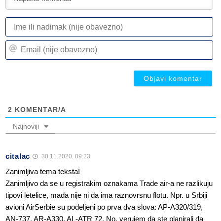
I
ili
n
Em
(n
(n
ob
ob
2
KOMENTAR/A
Najnoviji
citalac
30.11.2020. 09:23
Zanimljiva tema teksta!
Zanimljivo da se u registrakim oznakama Trade air-a ne razlikuju
tipovi letelice, mada nije ni da ima raznovrsnu flotu. Npr. u Srbiji
avioni AirSerbie su podeljeni po prva dva slova: AP-A320/319,
AN-737, AR-A330, AL-ATR 72. No, verujem da ste planirali da