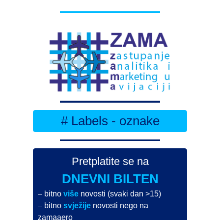
# Labels - oznake
Pretplatite se na
DNEVNI BILTEN
– bitno
više
novosti (svaki dan >15)
– bitno
svježije
novosti nego na
zamaaero