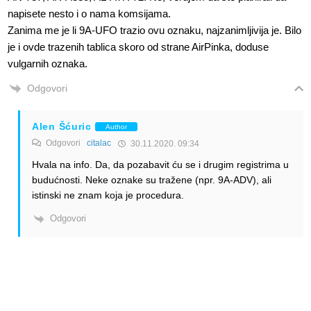
napisete nesto i o nama komsijama.
Zanima me je li 9A-UFO trazio ovu oznaku, najzanimljivija je. Bilo
je i ovde trazenih tablica skoro od strane AirPinka, doduse
vulgarnih oznaka.
Odgovori
Alen Šćuric
Author
Odgovori
citalac
30.11.2020. 09:34
Hvala na info. Da, da pozabavit ću se i drugim registrima u
budućnosti. Neke oznake su tražene (npr. 9A-ADV), ali
istinski ne znam koja je procedura.
Odgovori