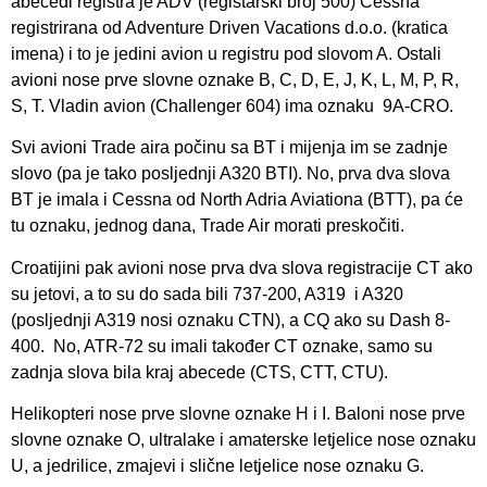
abecedi registra je ADV (registarski broj 500) Cessna
registrirana od Adventure Driven Vacations d.o.o. (kratica
imena) i to je jedini avion u registru pod slovom A. Ostali
avioni nose prve slovne oznake B, C, D, E, J, K, L, M, P, R,
S, T. Vladin avion (Challenger 604) ima oznaku 9A-CRO.
Svi avioni Trade aira počinu sa BT i mijenja im se zadnje
slovo (pa je tako posljednji A320 BTI). No, prva dva slova
BT je imala i Cessna od North Adria Aviationa (BTT), pa će
tu oznaku, jednog dana, Trade Air morati preskočiti.
Croatijini pak avioni nose prva dva slova registracije CT ako
su jetovi, a to su do sada bili 737-200, A319 i A320
(posljednji A319 nosi oznaku CTN), a CQ ako su Dash 8-
400. No, ATR-72 su imali također CT oznake, samo su
zadnja slova bila kraj abecede (CTS, CTT, CTU).
Helikopteri nose prve slovne oznake H i I. Baloni nose prve
slovne oznake O, ultralake i amaterske letjelice nose oznaku
U, a jedrilice, zmajevi i slične letjelice nose oznaku G.