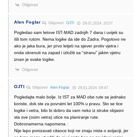
Odgovori
Alen Foglar
Odgovori
OJTI
28.01.2024. 20:57
Pogledao sam letove IST-MAD zadnjih 7 dana i uvijek su
išli tom rutom. Nema logike da ide do Zadra. Pogotovo ne
ako je jaka bura, jer prvo letjeti na sjever protiv vjetra i
onda okrenuti na zapad i izložiti sa “stranu” jakim vjetru
izvan je svake logike.
Odgovori
OJTI
Odgovori
Alen Foglar
29.01.2024. 09:47
Pogledajte malo bolje. Iz IST za MAD obe rute se jednako
koriste, dok ste za povratni let 100% u pravu. Sto se tice
logike i vetra, bilo bi dobro da vam neko iz struke objasni
sta sve (osim vetra) utice na planiranje rute.
Dobronamerna napomena :
Nije lepo ponizavati citaoce koji ne znaju nista o avijaciji, jer