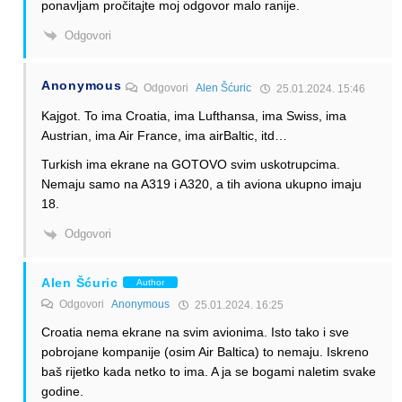
ponavljam pročitajte moj odgovor malo ranije.
Odgovori
Anonymous
Odgovori
Alen Šćuric
25.01.2024. 15:46
Kajgot. To ima Croatia, ima Lufthansa, ima Swiss, ima
Austrian, ima Air France, ima airBaltic, itd…
Turkish ima ekrane na GOTOVO svim uskotrupcima.
Nemaju samo na A319 i A320, a tih aviona ukupno imaju
18.
Odgovori
Alen Šćuric
Author
Odgovori
Anonymous
25.01.2024. 16:25
Croatia nema ekrane na svim avionima. Isto tako i sve
pobrojane kompanije (osim Air Baltica) to nemaju. Iskreno
baš rijetko kada netko to ima. A ja se bogami naletim svake
godine.