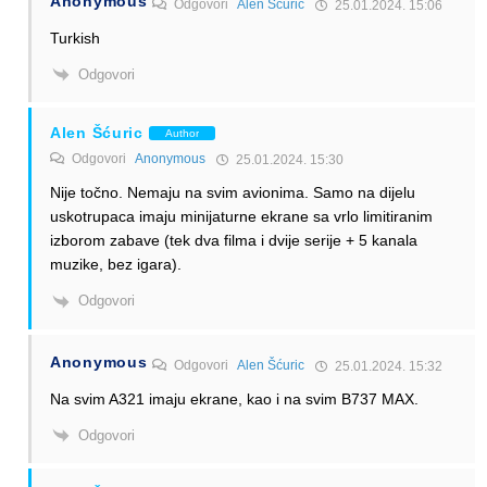
Anonymous
Odgovori
Alen Šćuric
25.01.2024. 15:06
Turkish
Odgovori
Alen Šćuric
Author
Odgovori
Anonymous
25.01.2024. 15:30
Nije točno. Nemaju na svim avionima. Samo na dijelu
uskotrupaca imaju minijaturne ekrane sa vrlo limitiranim
izborom zabave (tek dva filma i dvije serije + 5 kanala
muzike, bez igara).
Odgovori
Anonymous
Odgovori
Alen Šćuric
25.01.2024. 15:32
Na svim A321 imaju ekrane, kao i na svim B737 MAX.
Odgovori