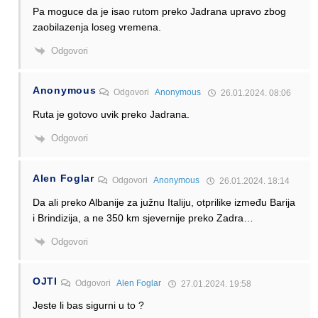
Pa moguce da je isao rutom preko Jadrana upravo zbog
zaobilazenja loseg vremena.
Odgovori
Anonymous
Odgovori
Anonymous
26.01.2024. 08:06
Ruta je gotovo uvik preko Jadrana.
Odgovori
Alen Foglar
Odgovori
Anonymous
26.01.2024. 18:14
Da ali preko Albanije za južnu Italiju, otprilike između Barija
i Brindizija, a ne 350 km sjevernije preko Zadra…
Odgovori
OJTI
Odgovori
Alen Foglar
27.01.2024. 19:58
Jeste li bas sigurni u to ?