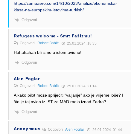
https://zamaaero.com/14/10/2023/analize/ekonomska-
klasa-na-europskim-letovima-turkish/
Odgovori
Refugees welcome - Smrt Fašizmu!
Odgovori
Robert Babić
25.01.2024. 18:35
Hahahahah bili smo u istom avionu!
Odgovori
Alen Foglar
Odgovori
Robert Babić
25.01.2024. 21:14
A kako pilot može spriječiti “valjanje” ako je vrijeme loše? I
što je taj avion iz IST za MAD radio iznad Zadra?
Odgovori
Anonymous
Odgovori
Alen Foglar
26.01.2024. 01:44