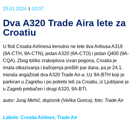
25.01.2024
02:07
Dva A320 Trade Aira lete za
Croatiu
U floti Croatia Airlinesa trenutno ne lete dva Airbusa A319
(9A-CTH, 9A-CTN), jedan A320 (9A-CTO) i jedan Q400 (9A-
CQA). Zbog toliko zrakoplova izvan pogona, Croatia je
imala otkazivanja i kašnjenja prošlih par dana, pa je 24.1.
morala angažirati dva A320 Trade Air-a. Uz 9A-BTH koji je
parkiran u Zagrebu i po potrebi leti za Croatiu, iz Ljubljane je
u Zagreb prebačen i drugi A320, 9A-BTI.
autor: Juraj Mehić, dopisnik (Velika Gorica), foto: Trade Air
Labels:
Croatia Airlines
,
Trade Air