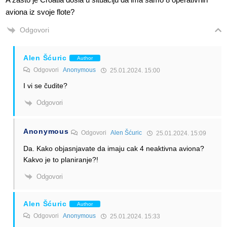
aviona iz svoje flote?
Odgovori
Alen Šćuric
Author
Odgovori
Anonymous
25.01.2024. 15:00
I vi se čudite?
Odgovori
Anonymous
Odgovori
Alen Šćuric
25.01.2024. 15:09
Da. Kako objasnjavate da imaju cak 4 neaktivna aviona?
Kakvo je to planiranje?!
Odgovori
Alen Šćuric
Author
Odgovori
Anonymous
25.01.2024. 15:33