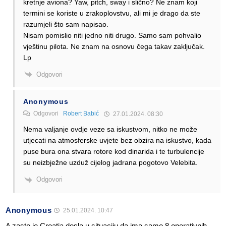
kretnje aviona? Yaw, pitch, sway i slično? Ne znam koji
termini se koriste u zrakoplovstvu, ali mi je drago da ste
razumjeli što sam napisao.
Nisam pomislio niti jedno niti drugo. Samo sam pohvalio
vještinu pilota. Ne znam na osnovu čega takav zaključak.
Lp
Odgovori
Anonymous
Odgovori
Robert Babić
27.01.2024. 08:30
Nema valjanje ovdje veze sa iskustvom, nitko ne može
utjecati na atmosferske uvjete bez obzira na iskustvo, kada
puse bura ona stvara rotore kod dinarida i te turbulencije
su neizbježne uzduž cijelog jadrana pogotovo Velebita.
Odgovori
Anonymous
25.01.2024. 10:47
A zasto je Croatia dosla u situaciju da ima samo 8 operativnih