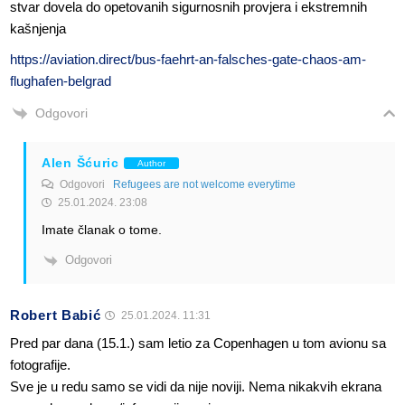
stvar dovela do opetovanih sigurnosnih provjera i ekstremnih
kašnjenja
https://aviation.direct/bus-faehrt-an-falsches-gate-chaos-am-
flughafen-belgrad
Odgovori
Alen Šćuric
Author
Odgovori
Refugees are not welcome everytime
25.01.2024. 23:08
Imate članak o tome.
Odgovori
Robert Babić
25.01.2024. 11:31
Pred par dana (15.1.) sam letio za Copenhagen u tom avionu sa
fotografije.
Sve je u redu samo se vidi da nije noviji. Nema nikakvih ekrana