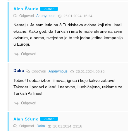
Alen Šćuric
Author
Odgovori
Anonymous
25.01.2024. 16:24
Nemaju. Ja sam letio na 3 Turkisheva aviona koji nisu imali
ekrane. Kako god, da Turkish i ima te male ekrane na svim
avionim, a nema, svejedno je to tek jedna jedina kompanija
u Europi.
Odgovori
Daka
Odgovori
Anonymous
26.01.2024. 09:35
Točno! I dobar izbor filmova, igrica i koje kakve zabave!
Također i podaci o letu! I naravno, i uobičajeno, reklame za
Turkish Airlines!
Odgovori
Alen Šćuric
Author
Odgovori
Daka
26.01.2024. 23:16