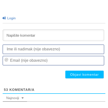
Login
I
ili
n
Em
(n
(n
ob
ob
53
KOMENTAR/A
Najnoviji