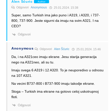
Alen Šćuric
Author
Odgovori
Anonymous
25.01.2024. 15:38
Super, samo Turkish ima jako puno i A319, i A320, i 737-
800, 737-900. Jeste sigurni da imaju na svim A321. I na
CEO?
Odgovori
Anonymous
Odgovori
Alen Šćuric
25.01.2024. 15:46
Da, i na A321ceo imaju ekrane. Jesu starija generacija
nego na A321neo, ali su tu.
Imaju svega 6 A319 i 12 A320. To je neuporedivo u odnosu
na 107 A321.
Na vecini B737-800 i B737-900 imaju takodje ekrane.
Stoga – Turkish ima ekrane na gotovo celoj uskotrupnoj
floti.
Odgovori