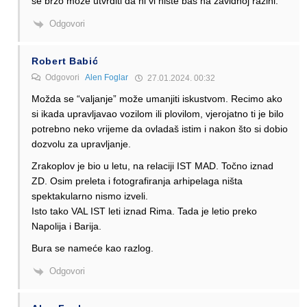
se brzo moze utvrditi da ni vi niste bas na zavidnoj razini.
Odgovori
Robert Babić
Odgovori
Alen Foglar
27.01.2024. 00:32
Možda se “valjanje” može umanjiti iskustvom. Recimo ako
si ikada upravljavao vozilom ili plovilom, vjerojatno ti je bilo
potrebno neko vrijeme da ovladaš istim i nakon što si dobio
dozvolu za upravljanje.
Zrakoplov je bio u letu, na relaciji IST MAD. Točno iznad
ZD. Osim preleta i fotografiranja arhipelaga ništa
spektakularno nismo izveli.
Isto tako VAL IST leti iznad Rima. Tada je letio preko
Napolija i Barija.
Bura se nameće kao razlog.
Odgovori