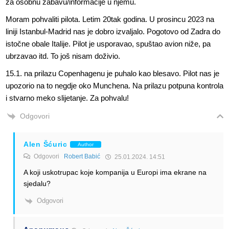
za osobnu zabavu/informacije u njemu.
Moram pohvaliti pilota. Letim 20tak godina. U prosincu 2023 na
liniji Istanbul-Madrid nas je dobro izvaljalo. Pogotovo od Zadra do
istočne obale Italije. Pilot je usporavao, spuštao avion niže, pa
ubrzavao itd. To još nisam doživio.
15.1. na prilazu Copenhagenu je puhalo kao blesavo. Pilot nas je
upozorio na to negdje oko Munchena. Na prilazu potpuna kontrola
i stvarno meko slijetanje. Za pohvalu!
Odgovori
Alen Šćuric
Author
Odgovori
Robert Babić
25.01.2024. 14:51
A koji uskotrupac koje kompanija u Europi ima ekrane na
sjedalu?
Odgovori