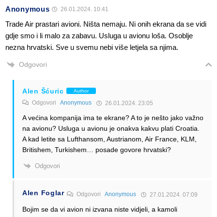
Anonymous
26.01.2024. 10:41
Trade Air prastari avioni. Ništa nemaju. Ni onih ekrana da se vidi
gdje smo i li malo za zabavu. Usluga u avionu loša. Osoblje
nezna hrvatski. Sve u svemu nebi više letjela sa njima.
Odgovori
Alen Šćuric
Author
Odgovori
Anonymous
26.01.2024. 23:05
A većina kompanija ima te ekrane? A to je nešto jako važno
na avionu? Usluga u avionu je onakva kakvu plati Croatia.
A kad letite sa Lufthansom, Austrianom, Air France, KLM,
Britishem, Turkishem… posade govore hrvatski?
Odgovori
Alen Foglar
Odgovori
Anonymous
27.01.2024. 07:09
Bojim se da vi avion ni izvana niste vidjeli, a kamoli