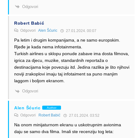
Odgovori
Robert Babić
Odgovori
Alen Šćuric
27.01.2024. 00:07
Pa letim i drugim kompanijama, a ne samo europskim.
Rjeđe je kada nema infotainmenta.
Turkish airlines u sklopu ponude zabave ima dosta filmova,
igrica za djecu, muzike, standardnih reportaža o
destinacijama koje povezuju itd. Jedina razlika je što njihovi
noviji zrakoplovi imaju taj infotaiment sa puno manjim
laggom i boljom ekranom.
Odgovori
Alen Šćuric
Author
Odgovori
Robert Babić
27.01.2024. 03:52
Na onom minijaturnom ekranu u uskotrupnim avionima
daju se samo dva filma. Imali ste recenziju tog leta: