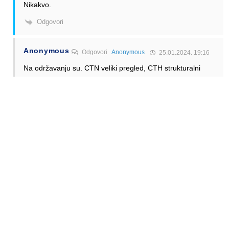
Nikakvo.
Odgovori
Anonymous
Odgovori
Anonymous
25.01.2024. 19:16
Na održavanju su. CTN veliki pregled, CTH strukturalni
popravak i mali pregled, CTO kratki pregled
Odgovori
Anonymous
Odgovori
Anonymous
26.01.2024. 01:44
Pa je eto 4 aviona odjednom na servisu? To je 33% flote!!
Odgovori
Anonymous
25.01.2024. 10:29
CTO?
Pa jos u ponedeljak je bio u redu, letio sam u FRA……