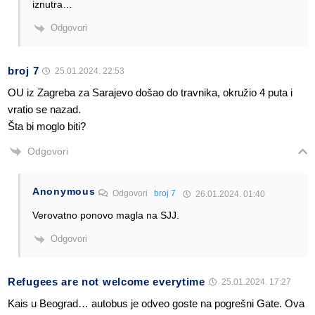
iznutra…
Odgovori
broj 7
25.01.2024. 22:53
OU iz Zagreba za Sarajevo došao do travnika, okružio 4 puta i
vratio se nazad.
Šta bi moglo biti?
Odgovori
Anonymous
Odgovori
broj 7
26.01.2024. 01:40
Verovatno ponovo magla na SJJ.
Odgovori
Refugees are not welcome everytime
25.01.2024. 17:27
Kais u Beograd… autobus je odveo goste na pogrešni Gate. Ova