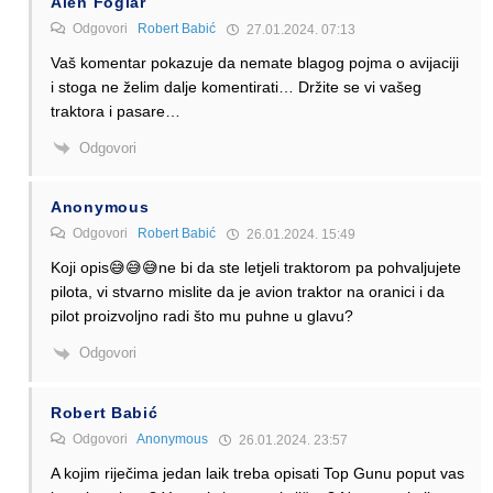
Alen Foglar
Odgovori
Robert Babić
27.01.2024. 07:13
Vaš komentar pokazuje da nemate blagog pojma o avijaciji
i stoga ne želim dalje komentirati… Držite se vi vašeg
traktora i pasare…
Odgovori
Anonymous
Odgovori
Robert Babić
26.01.2024. 15:49
Koji opis😅😅😅ne bi da ste letjeli traktorom pa pohvaljujete
pilota, vi stvarno mislite da je avion traktor na oranici i da
pilot proizvoljno radi što mu puhne u glavu?
Odgovori
Robert Babić
Odgovori
Anonymous
26.01.2024. 23:57
A kojim riječima jedan laik treba opisati Top Gunu poput vas