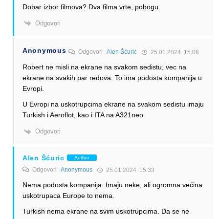
Dobar izbor filmova? Dva filma vrte, pobogu.
Odgovori
Anonymous
Odgovori
Alen Šćuric
25.01.2024. 15:08
Robert ne misli na ekrane na svakom sedistu, vec na
ekrane na svakih par redova. To ima podosta kompanija u
Evropi.
U Evropi na uskotrupcima ekrane na svakom sedistu imaju
Turkish i Aeroflot, kao i ITA na A321neo.
Odgovori
Alen Šćuric
Author
Odgovori
Anonymous
25.01.2024. 15:33
Nema podosta kompanija. Imaju neke, ali ogromna većina
uskotrupaca Europe to nema.
Turkish nema ekrane na svim uskotrupcima. Da se ne