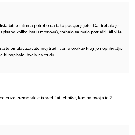
šta bitno niti ima potrebe da tako podcjenjujete. Da, trebalo je
napisano koliko imaju mostova), trebalo se malo potruditi. Ali više
zašto omalovažavate moj trud i čemu ovakav krajnje neprihvatljiv
 bi napisala, hvala na trudu.
vec duze vreme stoje ispred Jat tehnike, kao na ovoj slici?