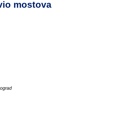
vio mostova
eograd