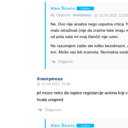
Alen Šćuric
Author
Odgovori
Anonymous
22.04.2022. 12:25
Ne. Ovo nije analiza nego usputna crtica. Ni
malo istraživati (nije da zračne luke imaju 
od pola sata mi ovaj člančić nije uzeo.
Ne razumijem zašto ste toliko bezobrazni, 
ton. Može vas biti sramota. Normalna osoba
Odgovori
Anonymous
21.04.2022. 15:46
jel moze neko da napise registarcije aviona koji 
hvala unapred
Odgovori
Alen Šćuric
Author