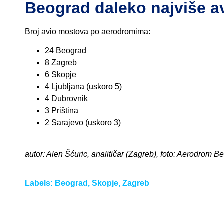
Beograd daleko najviše a
Broj avio mostova po aerodromima:
24 Beograd
8 Zagreb
6 Skopje
4 Ljubljana (uskoro 5)
4 Dubrovnik
3 Priština
2 Sarajevo (uskoro 3)
autor: Alen Šćuric, analitičar (Zagreb), foto: Aerodrom B
Labels:
Beograd
,
Skopje
,
Zagreb