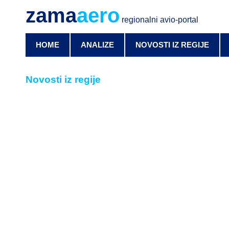
zama
aero
regionalni avio-portal
HOME
ANALIZE
NOVOSTI IZ REGIJE
Novosti iz regije