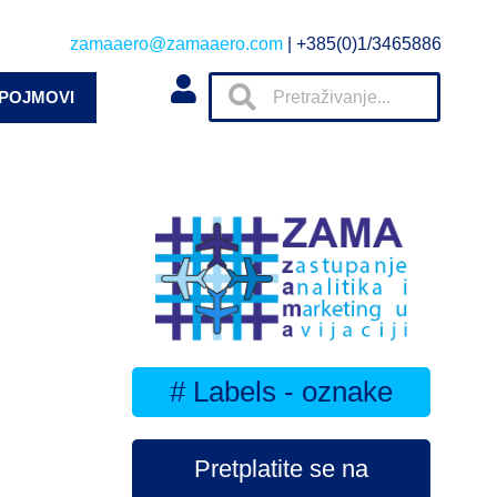
zamaaero@zamaaero.com
| +385(0)1/3465886
 POJMOVI
# Labels - oznake
Pretplatite se na