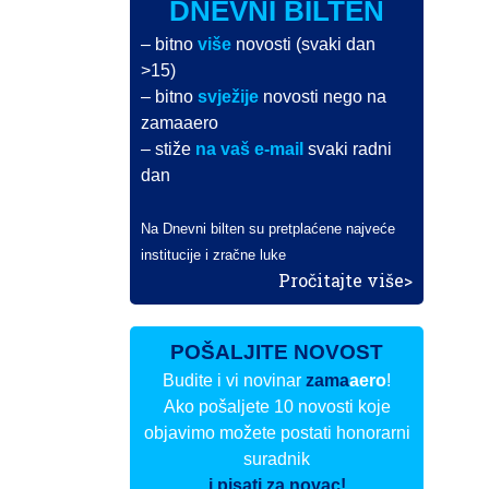
DNEVNI BILTEN
– bitno
više
novosti (svaki dan
>15)
– bitno
svježije
novosti nego na
zamaaero
– stiže
na vaš e-mail
svaki radni
dan
Na Dnevni bilten su pretplaćene najveće
institucije i zračne luke
Pročitajte više>
POŠALJITE NOVOST
Budite i vi novinar
zama
aero
!
Ako pošaljete 10 novosti koje
objavimo možete postati honorarni
suradnik
i pisati za novac!