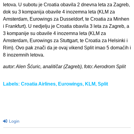
letova. U subotu je Croatia obavila 2 dnevna leta za Zagreb,
dok su 3 kompanija obavile 4 inozemna leta (KLM za
Amsterdam, Eurowings za Dusseldorf, te Croatia za Minhen
i Frankfurt). U nedjelju je Croatia obavila 3 leta za Zagreb, a
3 kompanije su obavile 4 inozemna leta (KLM za
Amsterdam, Eurowings za Stuttgart, te Croatia za Helsinki i
Rim). Ovo pak znači da je ovaj vikend Split imao 5 domaćih i
8 inozemnih letova.
autor: Alen Šćuric, analitičar (Zagreb), foto: Aerodrom Split
Labels:
Croatia Airlines
,
Eurowings
,
KLM
,
Split
Login