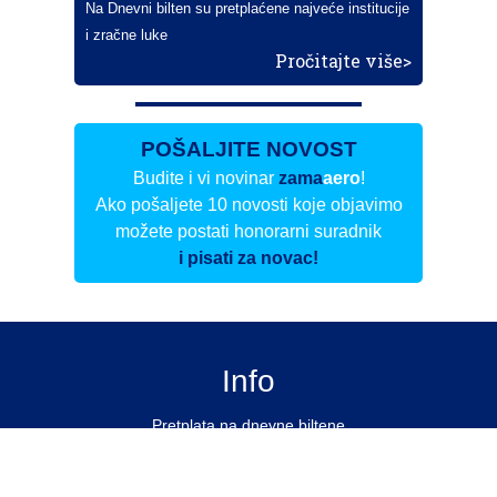
Na Dnevni bilten su pretplaćene najveće institucije
i zračne luke
Pročitajte više>
POŠALJITE NOVOST
Budite i vi novinar
zama
aero
!
Ako pošaljete 10 novosti koje objavimo
možete postati honorarni suradnik
i pisati za novac!
Info
Pretplata na dnevne biltene
Update