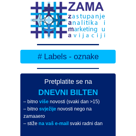
# Labels - oznake
Pretplatite se na
DNEVNI BILTEN
– bitno
više
novosti (svaki dan >15)
– bitno
svježije
novosti nego na
zamaaero
– stiže
na vaš e-mail
svaki radni dan