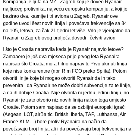
Kompanija je ljuta na MZL Zagreb koji je doveo Ryanair,
najljućeg protivnika, najveću europsku kompaniju, a koji je
bazirao dva, kasnije i tri aviona u Zagreb. Ryanair ove
godine uvodi šest novih linija i povećava frekvencije sa 84
na 105, letova, za čak 21 tjedni let više. Vrlo je vjerojatno da
Ryanair u Zagreb ovog proljeća dovodi i četvrti avion.
I što je Croatia napravila kada je Ryanair najavio letove?
Zamaaero je još dva mjeseca prije prvog leta Ryanaira
napisao što Croatia mora hitno napraviti. Prvo ukinuti linija
koje nisu konkurentne (npr. Rim FCO preko Splita). Potom
otvoriti linije koje bi mogao otvoriti Ryanair da ih tako
prevenira i da Ryanair ne može dobiti subvencije za te linije,
a da ih dobije Croatia. Nije otvorila ni jednu jedinu liniju, no
Ryanair je zato otvorio niz novih linija nakon toga umjesto
Croatie. Potom sam napisao da se ozbiljni europski igrači
(Aegean, LOT, airBaltic, British, Iberia, TAP, Lufthansa, Air
France-KLM…) bore protiv Ryanaira na način da
povećavaju broj linija, ali i da povećavaju broj frekvencija na