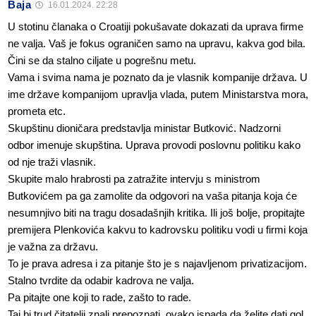
Baja
16.01.2024. 22:28
U stotinu članaka o Croatiji pokušavate dokazati da uprava firme
ne valja. Vaš je fokus ograničen samo na upravu, kakva god bila.
Čini se da stalno ciljate u pogrešnu metu.
Vama i svima nama je poznato da je vlasnik kompanije država. U
ime države kompanijom upravlja vlada, putem Ministarstva mora,
prometa etc.
Skupštinu dioničara predstavlja ministar Butković. Nadzorni
odbor imenuje skupština. Uprava provodi poslovnu politiku kako
od nje traži vlasnik.
Skupite malo hrabrosti pa zatražite intervju s ministrom
Butkovićem pa ga zamolite da odgovori na vaša pitanja koja će
nesumnjivo biti na tragu dosadašnjih kritika. Ili još bolje, propitajte
premijera Plenkovića kakvu to kadrovsku politiku vodi u firmi koja
je važna za državu.
To je prava adresa i za pitanje što je s najavljenom privatizacijom.
Stalno tvrdite da odabir kadrova ne valja.
Pa pitajte one koji to rade, zašto to rade.
Taj bi trud čitatelji znali prepoznati, ovako ispada da želite dati gol