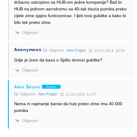
državno ustrojstvo sa HUB-om jedne kompanije? Baš bi
HUB na jednom aerodromu sa 40-tak tisuća putnika preko
cijele zime sjajno funkcionirao. I ljeti nosi gubitke a kako bi
bilo tek preko zime.
Odgovori
Anonymous
Odgovori
Alen Foglar
18.01.2024. 10:54
Gdje je izvor da baza u Splitu donosi gubitke?
Odgovori
Alen Šćuric
Author
Odgovori
Alen Foglar
21.01.2024. 11:37
Nema ni najmanje šanse da hub preko zime ima 40.000
putnika
Odgovori