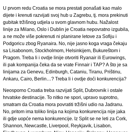
U prvom redu Croatia se mora prestati ponašati kao malo
dijete i krenuti razvijati svoj hub u Zagrebu, tj. mora prekinuti
gubitak tržišnog udjela u svom glavnom hubu. Nažalost
linije za Milano, Oslo i Dublin je Croatia nepovratno izgubila,
a ne može više pokrenuti ni planirane letove za Sofiju i
Podgoricu zbog Ryanaira. No, nije jasno koga vraga čekaju
sa Lisabonom, Stockholmom, Helsinkijem, Bukureštom i
Pragom. Treba li i ovdje linije otvoriti Ryanair ili Eurowings,
ili pak kompanija čeka da se vrate Finnair i TAP? A što je sa
linijama za Genevu, Edinburgh, Cataniu, Tiranu, Prištinu,
Ankaru, Cairo, Berlin…? Treba li i ovdje doći konkurencija?
Neosporno Croatia treba razvijati Split, Dubrovnik i ostale
hrvatske destinacije. To nitko ne spori, upravo suprotno,
smatram da Croatia mora povratiti tržišni udio na Jadranu.
No, pritom ima toliko linija na kojima konkurencija nije jaka
ili gdje uopće nema konkurencije. Iz Split se ne leti za Cork,
Shannon, Newcastle, Liverpool, Reykjavik, Lisabon,