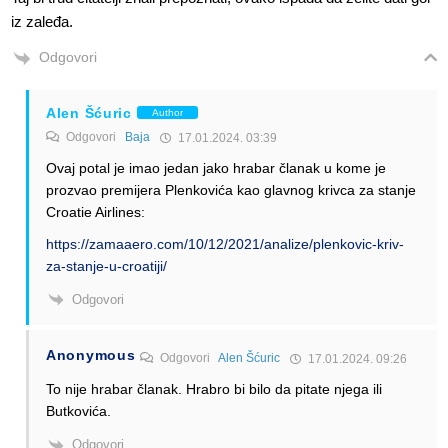
iz zaleđa.
Odgovori
Alen Šćuric
Author
Odgovori
Baja
17.01.2024. 03:39
Ovaj potal je imao jedan jako hrabar članak u kome je
prozvao premijera Plenkovića kao glavnog krivca za stanje
Croatie Airlines:
https://zamaaero.com/10/12/2021/analize/plenkovic-kriv-
za-stanje-u-croatiji/
Odgovori
Anonymous
Odgovori
Alen Šćuric
17.01.2024. 09:26
To nije hrabar članak. Hrabro bi bilo da pitate njega ili
Butkovića.
Odgovori