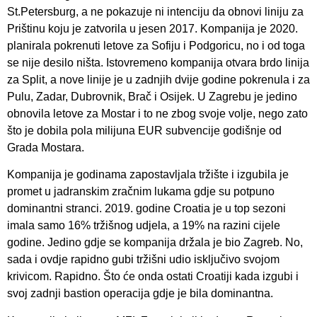
St.Petersburg, a ne pokazuje ni intenciju da obnovi liniju za
Prištinu koju je zatvorila u jesen 2017. Kompanija je 2020.
planirala pokrenuti letove za Sofiju i Podgoricu, no i od toga
se nije desilo ništa. Istovremeno kompanija otvara brdo linija
za Split, a nove linije je u zadnjih dvije godine pokrenula i za
Pulu, Zadar, Dubrovnik, Brač i Osijek. U Zagrebu je jedino
obnovila letove za Mostar i to ne zbog svoje volje, nego zato
što je dobila pola milijuna EUR subvencije godišnje od
Grada Mostara.
Kompanija je godinama zapostavljala tržište i izgubila je
promet u jadranskim zračnim lukama gdje su potpuno
dominantni stranci. 2019. godine Croatia je u top sezoni
imala samo 16% tržišnog udjela, a 19% na razini cijele
godine. Jedino gdje se kompanija držala je bio Zagreb. No,
sada i ovdje rapidno gubi tržišni udio isključivo svojom
krivicom. Rapidno. Što će onda ostati Croatiji kada izgubi i
svoj zadnji bastion operacija gdje je bila dominantna.