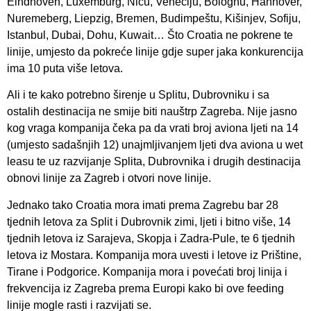
Eindhoven, Luxemburg, Nicu, Veneciju, Bolognu, Hannover,
Nuremeberg, Liepzig, Bremen, Budimpeštu, Kišinjev, Sofiju,
Istanbul, Dubai, Dohu, Kuwait… Što Croatia ne pokrene te
linije, umjesto da pokreće linije gdje super jaka konkurencija
ima 10 puta više letova.
Ali i te kako potrebno širenje u Splitu, Dubrovniku i sa
ostalih destinacija ne smije biti nauštrp Zagreba. Nije jasno
kog vraga kompanija čeka pa da vrati broj aviona ljeti na 14
(umjesto sadašnjih 12) unajmljivanjem ljeti dva aviona u wet
leasu te uz razvijanje Splita, Dubrovnika i drugih destinacija
obnovi linije za Zagreb i otvori nove linije.
Jednako tako Croatia mora imati prema Zagrebu bar 28
tjednih letova za Split i Dubrovnik zimi, ljeti i bitno više, 14
tjednih letova iz Sarajeva, Skopja i Zadra-Pule, te 6 tjednih
letova iz Mostara. Kompanija mora uvesti i letove iz Prištine,
Tirane i Podgorice. Kompanija mora i povećati broj linija i
frekvencija iz Zagreba prema Europi kako bi ove feeding
linije mogle rasti i razvijati se.