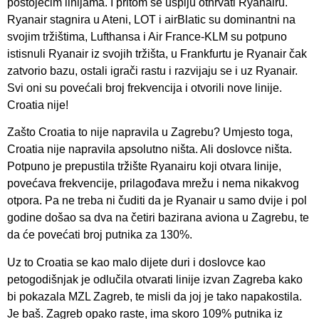
postojećim linijama. I pritom se uspiju othrvati Ryanairu.
Ryanair stagnira u Ateni, LOT i airBlatic su dominantni na
svojim tržištima, Lufthansa i Air France-KLM su potpuno
istisnuli Ryanair iz svojih tržišta, u Frankfurtu je Ryanair čak
zatvorio bazu, ostali igrači rastu i razvijaju se i uz Ryanair.
Svi oni su povećali broj frekvencija i otvorili nove linije.
Croatia nije!
Zašto Croatia to nije napravila u Zagrebu? Umjesto toga,
Croatia nije napravila apsolutno ništa. Ali doslovce ništa.
Potpuno je prepustila tržište Ryanairu koji otvara linije,
povećava frekvencije, prilagođava mrežu i nema nikakvog
otpora. Pa ne treba ni čuditi da je Ryanair u samo dvije i pol
godine došao sa dva na četiri bazirana aviona u Zagrebu, te
da će povećati broj putnika za 130%.
Uz to Croatia se kao malo dijete duri i doslovce kao
petogodišnjak je odlučila otvarati linije izvan Zagreba kako
bi pokazala MZL Zagreb, te misli da joj je tako napakostila.
Je baš. Zagreb opako raste, ima skoro 109% putnika iz