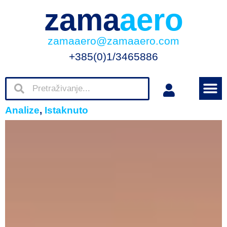
zama
aero
zamaaero@zamaaero.com
+385(0)1/3465886
Analize
,
Istaknuto