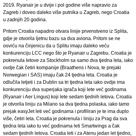
2019. Ryanair je u dvije i pol godine više napravio za
Zagreb i doveo daleko više putnika u Zagreb, nego Croatia
u zadnjih 20 godina.
Pritom Croatia napadno otvara linije prvenstveno iz Splita,
gdje je otvorila ljetnu bazu sa dva aviona. Pritom se ne
osvrću na činjenicu da u Splitu imaju daleko veću
konkurenciju LCC nego što je Ryanair u Zagrebu. Croatia je
pokrenula letove za Stockholm sa samo dva tjedna leta, iako
ovdje čak četiri kompanije (Braathens i Nova, te prejaki
Norwegian i SAS) imaju čak 24 tjedna leta. Croatia je
odlučila letjeti i za Dublin sa tri tjedna leta iako ovdje ima
konkurenciju dva superjaka igrača koji lete već godinama
(Ryanair i Aer Lingus) koji lete sedam tjednih letova. Croatia
je otvorila liniju za Milano sa dva tjedna polaska, iako tamo
prejak easyJet leti već godinama i profiliran je te ima duplo
više, četiri leta. Croatia je pokrenula i liniju za Prag da sva
tjedna leta iako tu već godinama leti Smartwings a čak
sedam tjednih letova. Croatia leti i za Atenu jedan let tjedno,