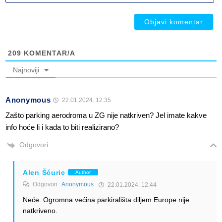
ob
ob
209
KOMENTAR/A
Najnoviji
Anonymous
22.01.2024. 12:35
Zašto parking aerodroma u ZG nije natkriven? Jel imate kakve
info hoće li i kada to biti realizirano?
Odgovori
Alen Šćuric
Author
Odgovori
Anonymous
22.01.2024. 12:44
Neće. Ogromna većina parkirališta diljem Europe nije
natkriveno.