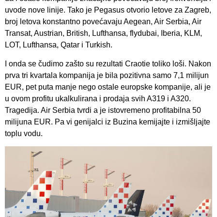
uvode nove linije. Tako je Pegasus otvorio letove za Zagreb,
broj letova konstantno povećavaju Aegean, Air Serbia, Air
Transat, Austrian, British, Lufthansa, flydubai, Iberia, KLM,
LOT, Lufthansa, Qatar i Turkish.
I onda se čudimo zašto su rezultati Craotie toliko loši. Nakon
prva tri kvartala kompanija je bila pozitivna samo 7,1 milijun
EUR, pet puta manje nego ostale europske kompanije, ali je
u ovom profitu ukalkulirana i prodaja svih A319 i A320.
Tragedija. Air Serbia tvrdi a je istovremeno profitabilna 50
milijuna EUR. Pa vi genijalci iz Buzina kemijajte i izmišljajte
toplu vodu.