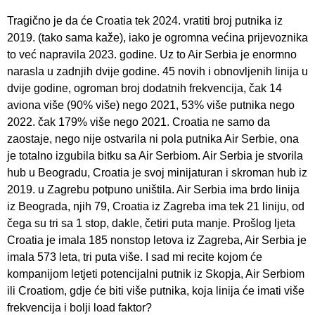
Tragično je da će Croatia tek 2024. vratiti broj putnika iz
2019. (tako sama kaže), iako je ogromna većina prijevoznika
to već napravila 2023. godine. Uz to Air Serbia je enormno
narasla u zadnjih dvije godine. 45 novih i obnovljenih linija u
dvije godine, ogroman broj dodatnih frekvencija, čak 14
aviona više (90% više) nego 2021, 53% više putnika nego
2022. čak 179% više nego 2021. Croatia ne samo da
zaostaje, nego nije ostvarila ni pola putnika Air Serbie, ona
je totalno izgubila bitku sa Air Serbiom. Air Serbia je stvorila
hub u Beogradu, Croatia je svoj minijaturan i skroman hub iz
2019. u Zagrebu potpuno uništila. Air Serbia ima brdo linija
iz Beograda, njih 79, Croatia iz Zagreba ima tek 21 liniju, od
čega su tri sa 1 stop, dakle, četiri puta manje. Prošlog ljeta
Croatia je imala 185 nonstop letova iz Zagreba, Air Serbia je
imala 573 leta, tri puta više. I sad mi recite kojom će
kompanijom letjeti potencijalni putnik iz Skopja, Air Serbiom
ili Croatiom, gdje će biti više putnika, koja linija će imati više
frekvencija i bolji load faktor?