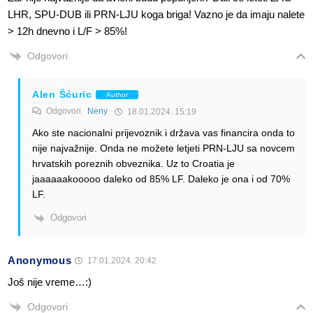
LHR, SPU-DUB ili PRN-LJU koga briga! Vazno je da imaju nalete
> 12h dnevno i L/F > 85%!
Odgovori
Alen Šćuric
Author
Odgovori
Neny
18.01.2024. 15:19
Ako ste nacionalni prijevoznik i država vas financira onda to
nije najvažnije. Onda ne možete letjeti PRN-LJU sa novcem
hrvatskih poreznih obveznika. Uz to Croatia je
jaaaaaakooooo daleko od 85% LF. Daleko je ona i od 70%
LF.
Odgovori
Anonymous
17.01.2024. 20:42
Još nije vreme…:)
Odgovori