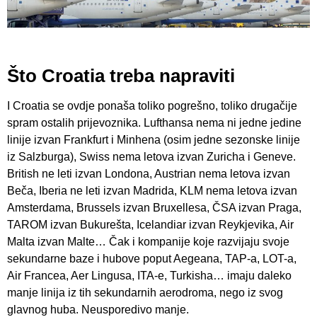
Što Croatia treba napraviti
I Croatia se ovdje ponaša toliko pogrešno, toliko drugačije
spram ostalih prijevoznika. Lufthansa nema ni jedne jedine
linije izvan Frankfurt i Minhena (osim jedne sezonske linije
iz Salzburga), Swiss nema letova izvan Zuricha i Geneve.
British ne leti izvan Londona, Austrian nema letova izvan
Beča, Iberia ne leti izvan Madrida, KLM nema letova izvan
Amsterdama, Brussels izvan Bruxellesa, ČSA izvan Praga,
TAROM izvan Bukurešta, Icelandiar izvan Reykjevika, Air
Malta izvan Malte… Čak i kompanije koje razvijaju svoje
sekundarne baze i hubove poput Aegeana, TAP-a, LOT-a,
Air Francea, Aer Lingusa, ITA-e, Turkisha… imaju daleko
manje linija iz tih sekundarnih aerodroma, nego iz svog
glavnog huba. Neusporedivo manje.