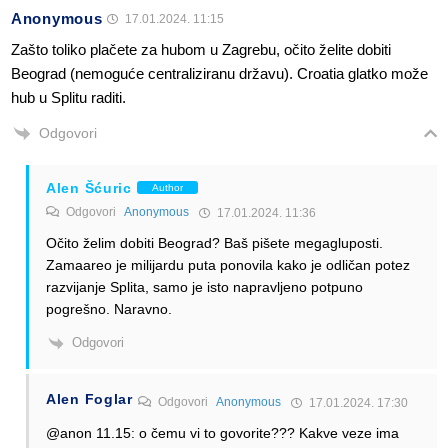
Anonymous
17.01.2024. 11:15
Zašto toliko plačete za hubom u Zagrebu, očito želite dobiti
Beograd (nemoguće centraliziranu državu). Croatia glatko može
hub u Splitu raditi.
Odgovori
Alen Šćuric
Author
Odgovori
Anonymous
17.01.2024. 11:36
Očito želim dobiti Beograd? Baš pišete megagluposti.
Zamaareo je milijardu puta ponovila kako je odličan potez
razvijanje Splita, samo je isto napravljeno potpuno
pogrešno. Naravno.
Odgovori
Alen Foglar
Odgovori
Anonymous
17.01.2024. 17:30
@anon 11.15: o čemu vi to govorite??? Kakve veze ima