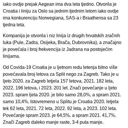
iako ovdje prejak Aegean ima dva leta tjedno. Otvorila je
Croatia i liniju za Oslo sa jednim tjednim letom iako ovdje
ima konkurenciju Norwegiana, SAS-a i Braathensa sa 23
tjedna leta.
Kompanija je otvorila i niz linija iz drugih hrvatskih zračnih
luka (Pule, Zadra, Osijeka, Brača, Dubrovnika), a značajno
je povećala i broj frekvencija iz Jadrana na postojećim
linijama.
Od Covida-19 Croatia je u ljetnom redu letenja bitno više
povećavala broj letova za Split nego za Zagreb. Tako je u
ljeto 2020. za Zagreb letjela 157 letova, 2021. 182 leta,
2022. 196 letova, i 2023. 201 let. Znači povećanje u ljeto
2023. spram ljeta 2020. je bilo samo 28,0%, a spram 2021.
samo 10,4%. Istovremeno u Splitu je Croatia 2020. letjela
tek 62 leta, 2021. 72 leta, 2022. 92 leta, a 2023. 102 leta.
Povećanje spram 2023. je 64,5%, a spram 2021. 41,7%.
Znači Zagreb daleko manje raste, 3-4 puta manje.