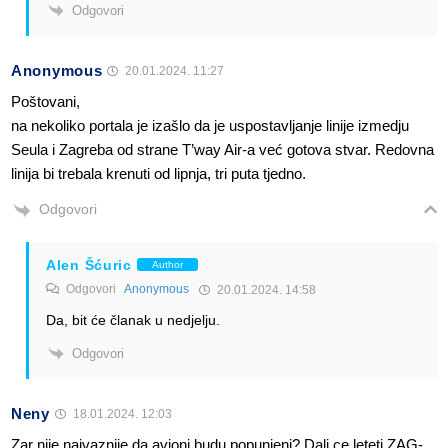
Odgovori
Anonymous
20.01.2024. 11:27
Poštovani,
na nekoliko portala je izašlo da je uspostavljanje linije izmedju
Seula i Zagreba od strane T’way Air-a već gotova stvar. Redovna
linija bi trebala krenuti od lipnja, tri puta tjedno.
Odgovori
Alen Šćuric
Author
Odgovori
Anonymous
20.01.2024. 14:58
Da, bit će članak u nedjelju.
Odgovori
Neny
18.01.2024. 12:03
Zar nije najvaznije da avioni budu popunjeni? Dali ce leteti ZAG-