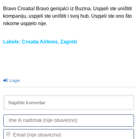
Bravo Croatia! Bravo genijalci iz Buzina. Uspjeli ste uništiti
kompaniju, uspjeli ste uništiti i svoj hub. Uspjeli ste ono što
nikome uspjelo nije.
Labels:
Croatia Airlines
,
Zagreb
Login
I
ili
n
Em
(n
(n