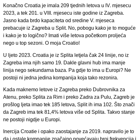
Konačno Croatia je imala 209 tjednih letova u IV. mjesecu
2023, a tek 201. u VIII. mjesecu iste godine iz Zagreba.
Jasno kada brdo kapaciteta od sredine V. mjeseca
prebacuje iz Zagreba u Split. No, pobogu kako je to moguće
i kako je to logično? Imati više letova početkom proljeća
nego u top sezoni. O moja Croatio!
U ljeto 2023. Croatia je iz Splita letjela čak 24 linije, no iz
Zagreba ima njih samo 19. Dakle glavni hub ima manje
linija nego sekundarna baza. Pa gdje to ima u Europi? Ne
postoji ni jedna jedina kompanija koja tako rezonira.
Kada maknemo letove iz Zagreba preko Dubrovnika za
Atenu, preko Splita za Rim i preko Zadra za Pulu, Zagreb je
prošlog ljeta imao tek 185 letova, Split ih ima 102. Što znači
da Zagreb ima tek 81,4% letova više od Splita. Takvo stanje
ne postoji nigdje u Europi.
Inercija Croatie i opako zaostajanje za 2019. napravilo je to
da i ostale kompanije značajno povećavaju broj frekvencija i