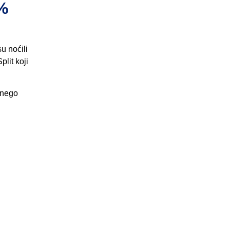
%
u noćili
lit koji
 nego