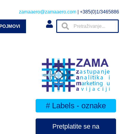
zamaaero@zamaaero.com
| +385(0)1/3465886
 POJMOVI
# Labels - oznake
Pretplatite se na