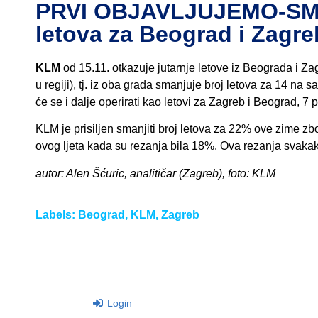
PRVI OBJAVLJUJEMO-SM
letova za Beograd i Zagre
KLM
od 15.11. otkazuje jutarnje letove iz Beograda i Z
u regiji), tj. iz oba grada smanjuje broj letova za 14 n
će se i dalje operirati kao letovi za Zagreb i Beograd, 7 p
KLM je prisiljen smanjiti broj letova za 22% ove zime z
ovog ljeta kada su rezanja bila 18%. Ova rezanja svakak
autor: Alen Šćuric, analitičar (Zagreb), foto: KLM
Labels:
Beograd
,
KLM
,
Zagreb
Login