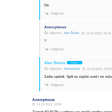
Da
Odgovori
Anonymous
Odgovori
Alen Šćuric
12.10.2022. 16:16
?
Odgovori
Alen Šćuric
Author
Odgovori
Anonymous
13.10.2022. 09:53
Zašto upitnik. Split su svježe uveli i ne rež
Odgovori
Anonymous
11.10.2022. 10:54
Zagreb 92.917% u odnosu na prošlu godinu rujan