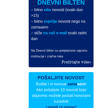
DNEVNI BILTEN
– bitno
više
novosti (svaki dan
>15)
– bitno
svježije
novosti nego na
zamaaero
– stiže
na vaš e-mail
svaki radni
dan
Na Dnevni bilten su pretplaćene najveće
institucije i zračne luke
Pročitajte više>
POŠALJITE NOVOST
Budite i vi novinar
zama
aero
!
Ako pošaljete 10 novosti koje
objavimo možete postati honorarni
suradnik
i pisati za novac!