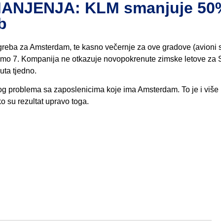
ANJENJA: KLM smanjuje 50
b
agreba za Amsterdam, te kasno večernje za ove gradove (avioni s
a samo 7. Kompanija ne otkazuje novopokrenute zimske letove za Sp
uta tjedno.
bog problema sa zaposlenicima koje ima Amsterdam. To je i više
o su rezultat upravo toga.