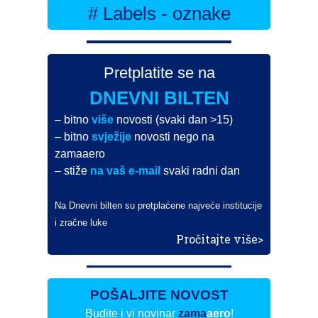
# Labels - oznake
Pretplatite se na
DNEVNI BILTEN
– bitno
više
novosti (svaki dan >15)
– bitno
svježije
novosti nego na
zamaaero
– stiže
na vaš e-mail
svaki radni dan
Na Dnevni bilten su pretplaćene najveće institucije
i zračne luke
Pročitajte više>
POŠALJITE NOVOST
Budite i vi novinar
zama
aero
!