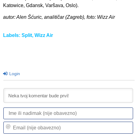
Katowice, Gdansk, Varšava, Oslo).
autor: Alen Šćuric, analitičar (Zagreb), foto: Wizz Air
Labels:
Split
,
Wizz Air
Login
I
ili
n
Em
(n
(n
ob
ob