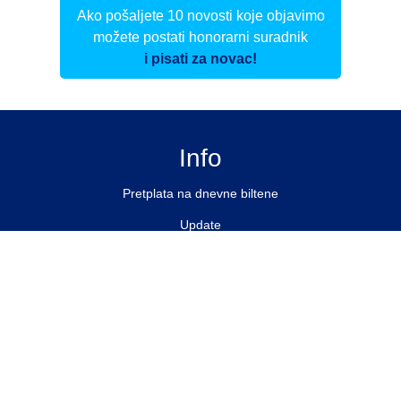
Ako pošaljete 10 novosti koje objavimo
možete postati honorarni suradnik
i pisati za novac!
Info
Pretplata na dnevne biltene
Update
O nama
Kontakt
Impressum
Privacy Policy