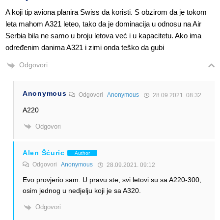
A koji tip aviona planira Swiss da koristi. S obzirom da je tokom
leta mahom A321 leteo, tako da je dominacija u odnosu na Air
Serbia bila ne samo u broju letova već i u kapacitetu. Ako ima
određenim danima A321 i zimi onda teško da gubi
Odgovori
Anonymous
Odgovori
Anonymous
28.09.2021. 08:32
A220
Odgovori
Alen Šćuric
Author
Odgovori
Anonymous
28.09.2021. 09:12
Evo provjerio sam. U pravu ste, svi letovi su sa A220-300,
osim jednog u nedjelju koji je sa A320.
Odgovori