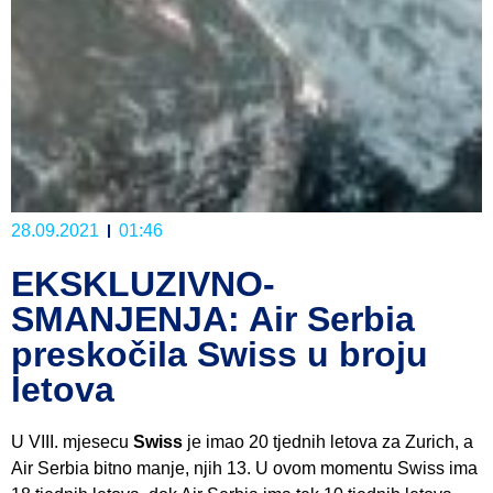
28.09.2021
01:46
EKSKLUZIVNO-
SMANJENJA: Air Serbia
preskočila Swiss u broju
letova
U VIII. mjesecu
Swiss
je imao 20 tjednih letova za Zurich, a
Air Serbia bitno manje, njih 13. U ovom momentu Swiss ima