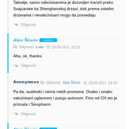
Takodje, samo vakcinisanima je dozvoljen tranzit preko
Svajcarske ka Shenghenskoj drzavi, dok prema ostalim
drzavama i nevakcinisani mogu da presedaju.
Odgovori
Alen Šćuric
Author
Odgovori
Luka
29.09.2021. 02:13
Aha, ok, thanks.
Odgovori
Anonymous
Odgovori
Alen Šćuric
29.09.2021. 09:35
Pa da, sustinski i nema nekih promena. Ovako i onako
vakcinisani uglavnom i putuju avionom. Fino od CH sto je
priznala i Sinopharm.
Odgovori