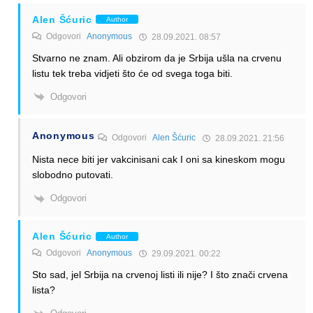
Alen Šćuric
Author
Odgovori
Anonymous
28.09.2021. 08:57
Stvarno ne znam. Ali obzirom da je Srbija ušla na crvenu
listu tek treba vidjeti što će od svega toga biti.
Odgovori
Anonymous
Odgovori
Alen Šćuric
28.09.2021. 21:56
Nista nece biti jer vakcinisani cak I oni sa kineskom mogu
slobodno putovati.
Odgovori
Alen Šćuric
Author
Odgovori
Anonymous
29.09.2021. 00:22
Sto sad, jel Srbija na crvenoj listi ili nije? I što znači crvena
lista?