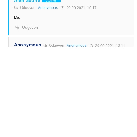
Alen Šćuric
Author
Odgovori
Anonymous
29.09.2021. 10:17
Da.
Odgovori
Anonymous
Odgovori
Anonymous
29.09.2021. 13:11
Kako to mislite ”Ovako i onako vakcinisani uglavnom putuju
avionom”? A nevakcinisani i oni koji su prelezali, sta oni
rade?
Odgovori
Alen Šćuric
Author
Odgovori
Anonymous
29.09.2021. 13:26
Da, da… 🙂
Odgovori