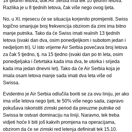
18 tjednih letova, dok Air Serbia ima tek 10 tjednih letova.
Razlika je u 8 tjednih letova, čak više nego ovog ljeta.
No, u XI. mjesecu će se situacija korjenito promijeniti. Swiss
logično smanjuje broj frekvencija obzirom da zimi ima bitno
manje putnika. Tako da će Swiss imati realnih 13 tjednih
letova (svaki dan dva, osim ponedjeljkom i subotom jedan i
nedjeljom tri). U isto vrijeme Air Serbia povećava broj letova
za čak 5 tjedno, tj. na 15 tjedno (svaki dan po tri leta, osim
ponedjeljaka i četvrtaka kada ima dva, te utorka i srijeda
kada ima jedan dnevni let). Tako da će Air Serbia koja je
imala osam letova manje sada imati dva leta više od
Swissa.
Evidentno je Air Serbia odlučila boriti se za ovu liniju, jer ako
ima više letova nego ljeti, te 50% više nego sada, zapravo
pokušava iskoristiti zimski period da preuzme putnike od
Swissa te ostvari dominaciju na liniji. Naravno, tek treba
vidjeti hoće li biti još kakvih promjena na operacijama,
obzirom da će se zimski red letenja definirati tek 15.10.