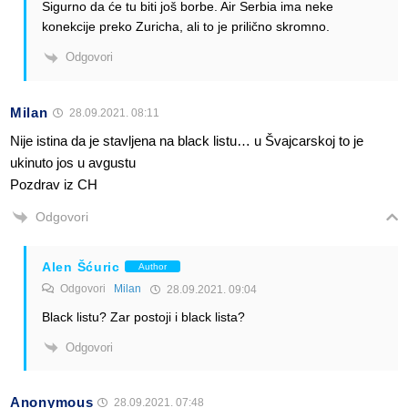
Sigurno da će tu biti još borbe. Air Serbia ima neke
konekcije preko Zuricha, ali to je prilično skromno.
Odgovori
Milan
28.09.2021. 08:11
Nije istina da je stavljena na black listu… u Švajcarskoj to je
ukinuto jos u avgustu
Pozdrav iz CH
Odgovori
Alen Šćuric
Author
Odgovori
Milan
28.09.2021. 09:04
Black listu? Zar postoji i black lista?
Odgovori
Anonymous
28.09.2021. 07:48