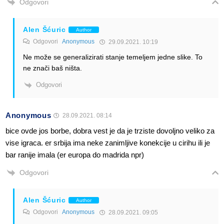
Odgovori
Alen Šćuric
Author
Odgovori
Anonymous
29.09.2021. 10:19
Ne može se generalizirati stanje temeljem jedne slike. To
ne znači baš ništa.
Odgovori
Anonymous
28.09.2021. 08:14
bice ovde jos borbe, dobra vest je da je trziste dovoljno veliko za
vise igraca. er srbija ima neke zanimljive konekcije u cirihu ili je
bar ranije imala (er europa do madrida npr)
Odgovori
Alen Šćuric
Author
Odgovori
Anonymous
28.09.2021. 09:05