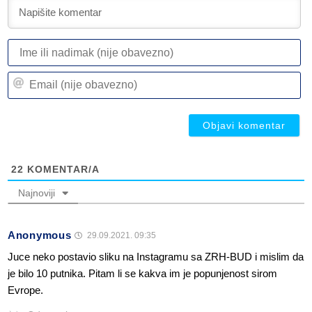
I
ili
n
Em
(n
(n
ob
ob
22
KOMENTAR/A
Najnoviji
Anonymous
29.09.2021. 09:35
Juce neko postavio sliku na Instagramu sa ZRH-BUD i mislim da
je bilo 10 putnika. Pitam li se kakva im je popunjenost sirom
Evrope.