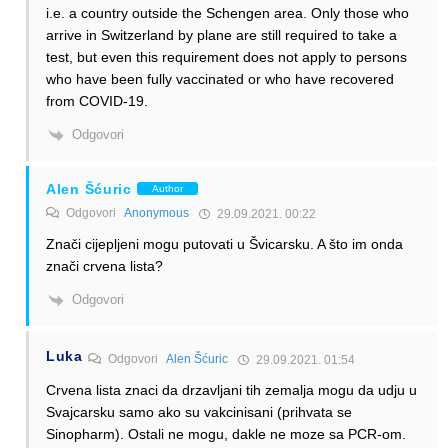
i.e. a country outside the Schengen area. Only those who
arrive in Switzerland by plane are still required to take a
test, but even this requirement does not apply to persons
who have been fully vaccinated or who have recovered
from COVID-19.
Odgovori
Alen Šćuric
Author
Odgovori
Anonymous
29.09.2021. 00:22
Znači cijepljeni mogu putovati u Švicarsku. A što im onda
znači crvena lista?
Odgovori
Luka
Odgovori
Alen Šćuric
29.09.2021. 01:54
Crvena lista znaci da drzavljani tih zemalja mogu da udju u
Svajcarsku samo ako su vakcinisani (prihvata se
Sinopharm). Ostali ne mogu, dakle ne moze sa PCR-om.