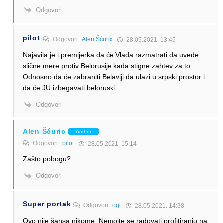
Odgovori
pilot
Odgovori
Alen Šćuric
28.05.2021. 13:45
Najavila je i premijerka da će Vlada razmatrati da uvede
slične mere protiv Belorusije kada stigne zahtev za to.
Odnosno da će zabraniti Belaviji da ulazi u srpski prostor i
da će JU izbegavati beloruski.
Odgovori
Alen Šćuric
Author
Odgovori
pilot
28.05.2021. 15:14
Zašto pobogu?
Odgovori
Super portak
Odgovori
ogi
28.05.2021. 14:38
Ovo nije šansa nikome. Nemojte se radovati profitiranju na