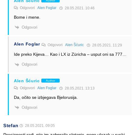
Alen Šćuric
Author
Odgovori
Alen Foglar
28.05.2021. 10:46
Bome i mene.
Odgovori
Alen Foglar
Odgovori
Alen Šćuric
28.05.2021. 11:29
Ide preko Kijeva… Kao i LX iz Züricha – usput oni sa 777…
Odgovori
Alen Šćuric
Author
Odgovori
Alen Foglar
28.05.2021. 13:13
Da, očito se izbjegava Bjelorusija.
Odgovori
Stefan
28.05.2021. 09:05
Preciznosti radi, nije im zabnraila sletanje, nego ulazak u ruski