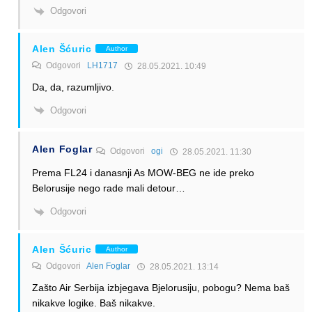
Odgovori
Alen Šćuric
Author
Odgovori
LH1717
28.05.2021. 10:49
Da, da, razumljivo.
Odgovori
Alen Foglar
Odgovori
ogi
28.05.2021. 11:30
Prema FL24 i danasnji As MOW-BEG ne ide preko
Belorusije nego rade mali detour…
Odgovori
Alen Šćuric
Author
Odgovori
Alen Foglar
28.05.2021. 13:14
Zašto Air Serbija izbjegava Bjelorusiju, pobogu? Nema baš
nikakve logike. Baš nikakve.