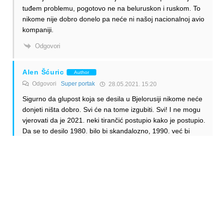
tuđem problemu, pogotovo ne na beluruskon i ruskom. To
nikome nije dobro donelo pa neće ni našoj nacionalnoj avio
kompaniji.
Odgovori
Alen Šćuric
Author
Odgovori
Super portak
28.05.2021. 15:20
Sigurno da glupost koja se desila u Bjelorusiji nikome neće
donjeti ništa dobro. Svi će na tome izgubiti. Svi! I ne mogu
vjerovati da je 2021. neki tirančić postupio kako je postupio.
Da se to desilo 1980. bilo bi skandalozno, 1990. već bi
izazvalo buru reakcija. 2000. smak svijeta. Ali 2021???
Majko mila. Baš tirančić mali, jadan i nebitan. Koji će radi
svoje male tiranije svoju zemlju baciti na još veća koljena
nego što je sada.
Odgovori
Super portak