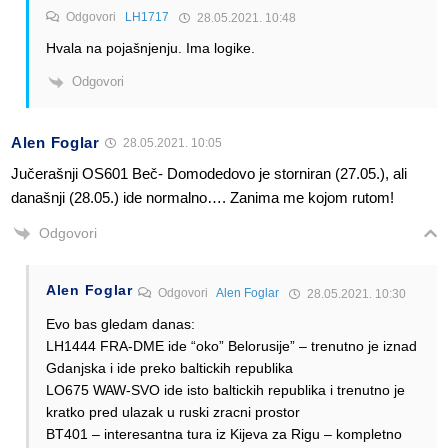
Odgovori
LH1717
28.05.2021. 10:48
Hvala na pojašnjenju. Ima logike.
Odgovori
Alen Foglar
28.05.2021. 10:05
Jučerašnji OS601 Beč- Domodedovo je storniran (27.05.), ali
današnji (28.05.) ide normalno…. Zanima me kojom rutom!
Odgovori
Alen Foglar
Odgovori
Alen Foglar
28.05.2021. 10:30
Evo bas gledam danas:
LH1444 FRA-DME ide “oko” Belorusije” – trenutno je iznad
Gdanjska i ide preko baltickih republika
LO675 WAW-SVO ide isto baltickih republika i trenutno je
kratko pred ulazak u ruski zracni prostor
BT401 – interesantna tura iz Kijeva za Rigu – kompletno