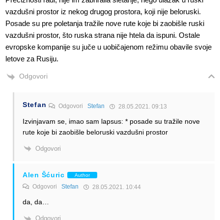
vazdušni prostor iz nekog drugog prostora, koji nije beloruski.
Posade su pre poletanja tražile nove rute koje bi zaobišle ruski
vazdušni prostor, što ruska strana nije htela da ispuni. Ostale
evropske kompanije su juče u uobičajenom režimu obavile svoje
letove za Rusiju.
Odgovori
Stefan
Odgovori
Stefan
28.05.2021. 09:13
Izvinjavam se, imao sam lapsus: * posade su tražile nove
rute koje bi zaobišle beloruski vazdušni prostor
Odgovori
Alen Šćuric
Author
Odgovori
Stefan
28.05.2021. 10:44
da, da…
Odgovori