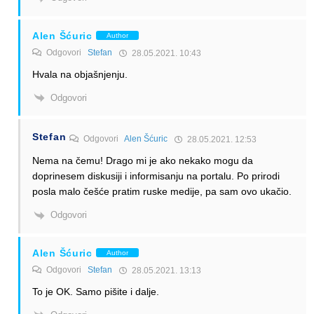
Alen Šćuric
Author
Odgovori
Stefan
28.05.2021. 10:43
Hvala na objašnjenju.
Odgovori
Stefan
Odgovori
Alen Šćuric
28.05.2021. 12:53
Nema na čemu! Drago mi je ako nekako mogu da
doprinesem diskusiji i informisanju na portalu. Po prirodi
posla malo češće pratim ruske medije, pa sam ovo ukačio.
Odgovori
Alen Šćuric
Author
Odgovori
Stefan
28.05.2021. 13:13
To je OK. Samo pišite i dalje.