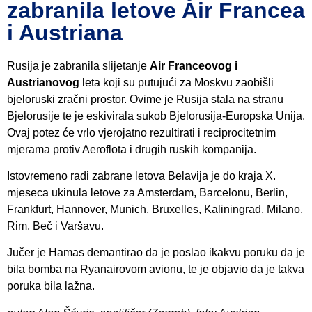
zabranila letove Air Francea
i Austriana
Rusija je zabranila slijetanje
Air Franceovog i
Austrianovog
leta koji su putujući za Moskvu zaobišli
bjeloruski zračni prostor. Ovime je Rusija stala na stranu
Bjelorusije te je eskivirala sukob Bjelorusija-Europska Unija.
Ovaj potez će vrlo vjerojatno rezultirati i reciprocitetnim
mjerama protiv Aeroflota i drugih ruskih kompanija.
Istovremeno radi zabrane letova Belavija je do kraja X.
mjeseca ukinula letove za Amsterdam, Barcelonu, Berlin,
Frankfurt, Hannover, Munich, Bruxelles, Kaliningrad, Milano,
Rim, Beč i Varšavu.
Jučer je Hamas demantirao da je poslao ikakvu poruku da je
bila bomba na Ryanairovom avionu, te je objavio da je takva
poruka bila lažna.