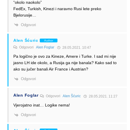
“okolo naokolo”
FedEx, Turkish, Kinezi i naravno Rusi lete preko
Bjelorusije…
Odgovori
Alen Šćuric
Author
Odgovori
Alen Foglar
28.05.2021. 10:47
Pa logično je ovo za Kineze, Amere i Turke. I sad mi nije
jasno LH ide okolo, a Rusija ga nije banala? Kako sad to
ako su jučer banali Air France i Austrian?
Odgovori
Alen Foglar
Odgovori
Alen Šćuric
28.05.2021. 11:27
Vjerojatno inat… Logike nema!
Odgovori