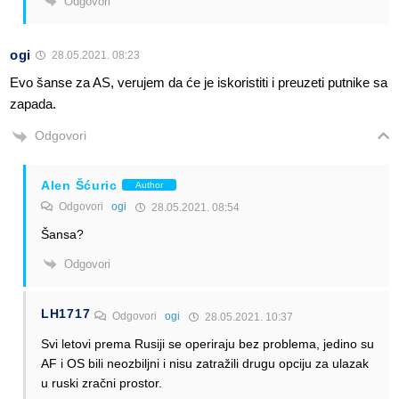
Odgovori
ogi
28.05.2021. 08:23
Evo šanse za AS, verujem da će je iskoristiti i preuzeti putnike sa
zapada.
Odgovori
Alen Šćuric
Author
Odgovori
ogi
28.05.2021. 08:54
Šansa?
Odgovori
LH1717
Odgovori
ogi
28.05.2021. 10:37
Svi letovi prema Rusiji se operiraju bez problema, jedino su
AF i OS bili neozbiljni i nisu zatražili drugu opciju za ulazak
u ruski zračni prostor.