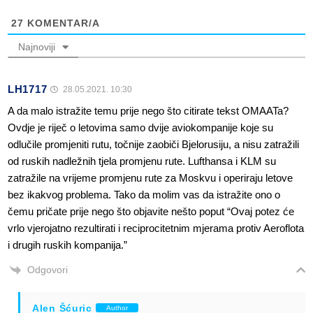
27
KOMENTAR/A
Najnoviji
LH1717
28.05.2021. 10:30
A da malo istražite temu prije nego što citirate tekst OMAATa?
Ovdje je riječ o letovima samo dvije aviokompanije koje su
odlučile promjeniti rutu, točnije zaobiči Bjelorusiju, a nisu zatražili
od ruskih nadležnih tjela promjenu rute. Lufthansa i KLM su
zatražile na vrijeme promjenu rute za Moskvu i operiraju letove
bez ikakvog problema. Tako da molim vas da istražite ono o
čemu pričate prije nego što objavite nešto poput “Ovaj potez će
vrlo vjerojatno rezultirati i reciprocitetnim mjerama protiv Aeroflota
i drugih ruskih kompanija.”
Odgovori
Alen Šćuric
Author