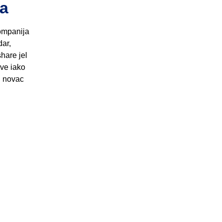
ma
ompanija
dar,
hare jel
ove iako
 i novac