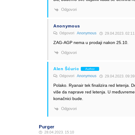
Odgovori
Anonymous
Odgovori
Anonymous
29.04.2023. 02:11
ZAG-AGP nema u prodaji nakon 25.10.
Odgovori
Alen Šćuric
Author
Odgovori
Anonymous
29.04.2023. 09:39
Polako. Ryanair tek finalizira red letenja. 
više da naprave red letenja. U međuvremenu
konačnici bude.
Odgovori
Purger
28.04.2023. 15:10