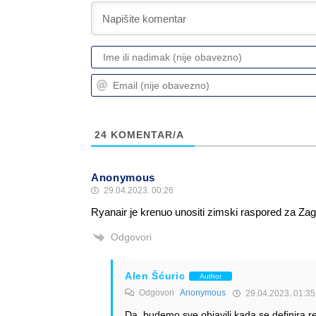
24
KOMENTAR/A
Anonymous
29.04.2023. 00:26
Ryanair je krenuo unositi zimski raspored za Zagr
Odgovori
Alen Šćuric
Author
Odgovori
Anonymous
29.04.2023. 01:35
Da, budemo sve objavili kada se definira re