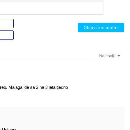
Ime
ili
nadimak
Email
(nije
(nije
obavezno)
obavezno)
Najnoviji
eb. Malaga ide sa 2 na 3 leta tjedno
d letenja.