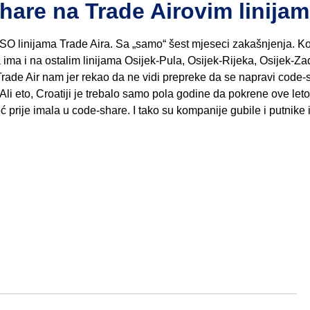
hare na Trade Airovim linija
SO linijama Trade Aira. Sa „samo“ šest mjeseci zakašnjenja. K
 ima i na ostalim linijama Osijek-Pula, Osijek-Rijeka, Osijek-Za
 Trade Air nam jer rekao da ne vidi prepreke da se napravi code-s
 Ali eto, Croatiji je trebalo samo pola godine da pokrene ove let
eć prije imala u code-share. I tako su kompanije gubile i putnike