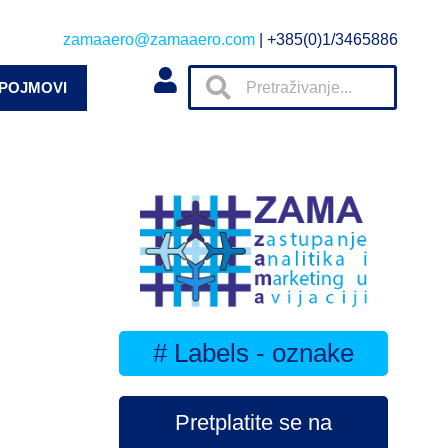
zamaaero@zamaaero.com
| +385(0)1/3465886
 POJMOVI
# Labels - oznake
Pretplatite se na