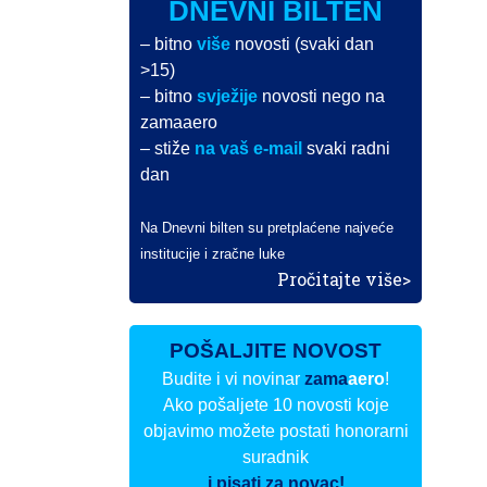
DNEVNI BILTEN
– bitno
više
novosti (svaki dan
>15)
– bitno
svježije
novosti nego na
zamaaero
– stiže
na vaš e-mail
svaki radni
dan
Na Dnevni bilten su pretplaćene najveće
institucije i zračne luke
Pročitajte više>
POŠALJITE NOVOST
Budite i vi novinar
zama
aero
!
Ako pošaljete 10 novosti koje
objavimo možete postati honorarni
suradnik
i pisati za novac!