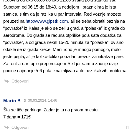
Subotom od 06:15 do 18:40, a nedeljom i praznicima je ista
satnica, s tim da je razlika u par intervala. Red voznje mozete
preuzeti na
http://www.gipstk.com
, ali se treba obratiti paznja na
“povratke” iz Kalesije ako se zeli u grad, a “polaske” iz grada do
aerodroma. Do grada se racuna otprilike pola sata dodatka za
“povratke”, a od grada nekih 15-20 minuta za “polaske”, ovisno
odakle se iz grada krece. Meni licno je mnogo pomoglo, malo
jeste pegla, ali je koliko-toliko pouzdan prevoz za nikakve pare.
Za rent-a-car toplo preporucujem Sixt jer sam u zadnje dvije
godine najmanje 5-6 puta iznajmljivao auto bez ikakvih problema.
Odgovori
Mario B.
30.03.2024. 14:46
Šta se tiče parkinga, Zadar je tu na prvom mjestu.
7 dana = 171€
Odgovori