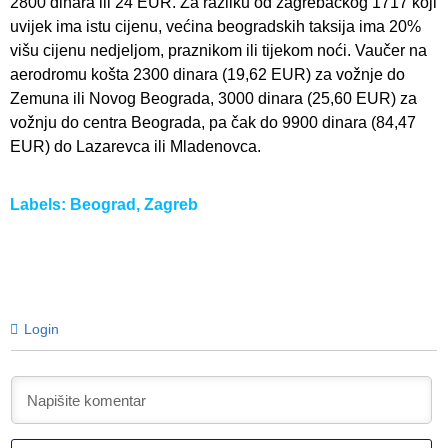
2800 dinara ili 24 EUR. Za razliku od zagrebačkog 1717 koji
uvijek ima istu cijenu, većina beogradskih taksija ima 20%
višu cijenu nedjeljom, praznikom ili tijekom noći. Vaučer na
aerodromu košta 2300 dinara (19,62 EUR) za vožnje do
Zemuna ili Novog Beograda, 3000 dinara (25,60 EUR) za
vožnju do centra Beograda, pa čak do 9900 dinara (84,47
EUR) do Lazarevca ili Mladenovca.
Labels:
Beograd
,
Zagreb
Login
I