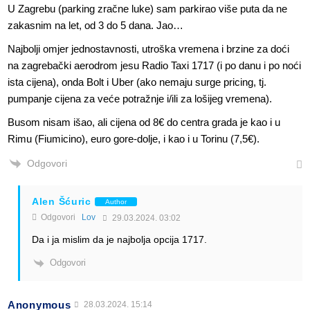
U Zagrebu (parking zračne luke) sam parkirao više puta da ne
zakasnim na let, od 3 do 5 dana. Jao…
Najbolji omjer jednostavnosti, utroška vremena i brzine za doći
na zagrebački aerodrom jesu Radio Taxi 1717 (i po danu i po noći
ista cijena), onda Bolt i Uber (ako nemaju surge pricing, tj.
pumpanje cijena za veće potražnje i/ili za lošijeg vremena).
Busom nisam išao, ali cijena od 8€ do centra grada je kao i u
Rimu (Fiumicino), euro gore-dolje, i kao i u Torinu (7,5€).
Odgovori
Alen Šćuric
Author
Odgovori
Lov
29.03.2024. 03:02
Da i ja mislim da je najbolja opcija 1717.
Odgovori
Anonymous
28.03.2024. 15:14