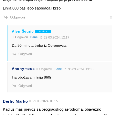
Linija 600 bas lepo saobraca i brzo.
Odgovori
Alen Šćuric
Author
Odgovori
Bane
29.03.2024. 12:17
Da 80 minuta treba iz Obrenovca.
Odgovori
Anonymous
Odgovori
Bane
30.03.2024. 13:35
I ja obožavam liniju 860i
Odgovori
Derlic Marko
29.03.2024. 01:55
Kad uzimas prevoz sa beogradskog aerodroma, obavezno