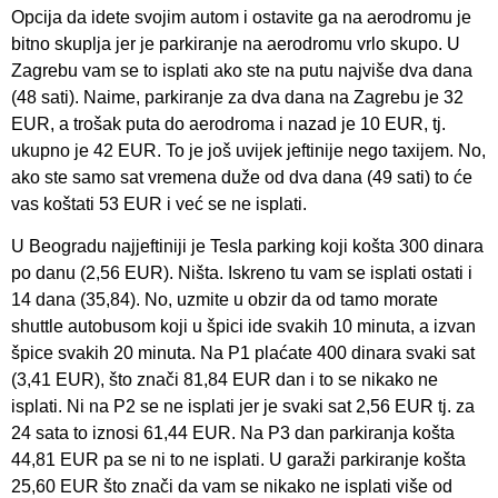
Opcija da idete svojim autom i ostavite ga na aerodromu je
bitno skuplja jer je parkiranje na aerodromu vrlo skupo. U
Zagrebu vam se to isplati ako ste na putu najviše dva dana
(48 sati). Naime, parkiranje za dva dana na Zagrebu je 32
EUR, a trošak puta do aerodroma i nazad je 10 EUR, tj.
ukupno je 42 EUR. To je još uvijek jeftinije nego taxijem. No,
ako ste samo sat vremena duže od dva dana (49 sati) to će
vas koštati 53 EUR i već se ne isplati.
U Beogradu najjeftiniji je Tesla parking koji košta 300 dinara
po danu (2,56 EUR). Ništa. Iskreno tu vam se isplati ostati i
14 dana (35,84). No, uzmite u obzir da od tamo morate
shuttle autobusom koji u špici ide svakih 10 minuta, a izvan
špice svakih 20 minuta. Na P1 plaćate 400 dinara svaki sat
(3,41 EUR), što znači 81,84 EUR dan i to se nikako ne
isplati. Ni na P2 se ne isplati jer je svaki sat 2,56 EUR tj. za
24 sata to iznosi 61,44 EUR. Na P3 dan parkiranja košta
44,81 EUR pa se ni to ne isplati. U garaži parkiranje košta
25,60 EUR što znači da vam se nikako ne isplati više od