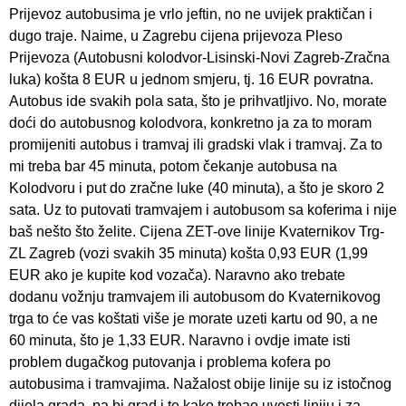
Prijevoz autobusima je vrlo jeftin, no ne uvijek praktičan i
dugo traje. Naime, u Zagrebu cijena prijevoza Pleso
Prijevoza (Autobusni kolodvor-Lisinski-Novi Zagreb-Zračna
luka) košta 8 EUR u jednom smjeru, tj. 16 EUR povratna.
Autobus ide svakih pola sata, što je prihvatljivo. No, morate
doći do autobusnog kolodvora, konkretno ja za to moram
promijeniti autobus i tramvaj ili gradski vlak i tramvaj. Za to
mi treba bar 45 minuta, potom čekanje autobusa na
Kolodvoru i put do zračne luke (40 minuta), a što je skoro 2
sata. Uz to putovati tramvajem i autobusom sa koferima i nije
baš nešto što želite. Cijena ZET-ove linije Kvaternikov Trg-
ZL Zagreb (vozi svakih 35 minuta) košta 0,93 EUR (1,99
EUR ako je kupite kod vozača). Naravno ako trebate
dodanu vožnju tramvajem ili autobusom do Kvaternikovog
trga to će vas koštati više je morate uzeti kartu od 90, a ne
60 minuta, što je 1,33 EUR. Naravno i ovdje imate isti
problem dugačkog putovanja i problema kofera po
autobusima i tramvajima. Nažalost obije linije su iz istočnog
dijela grada, pa bi grad i te kako trebao uvesti liniju i za