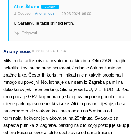
Alen Šćuric
Author
Odgovori
Anonymous
29.03.2024. 09:00
U Sarajevu je taksi istinski jeftin.
Odgovori
Anonymous
28.03.2024. 11:54
Milsim da radite krivicu privatnim parkinzima. Oko ZAG ima jih
nekoliko i svi su potpuno pouzdani, Jedan je čak na 4 min od
zračne luke. Često jih koristim i nikad nije nikakvih problema i
mnogo su povoljni. No, istina je da nisam iz Zagreba pa mi na
dolasku uvijek treba parking. Slično je sa LJU, VIE, BUD itd. Kao
crna ptica je GRZ koji nema nijedan privatni parking u okolini a
cijene parkinga su nebeski visoke. Ali i tu postorji riješnje, da se
na aerodrom ide vlakom koji ima stanicu na 5 minuta od
terminala, frekvencije vlakova su na 25minuta. Svakako sa
aspekta putnika iz Zagreba, parking na bilo kojoj poziciji je skuplji
od bilo kojeg prijevoza, ali to opet zavisi od dana trajanja