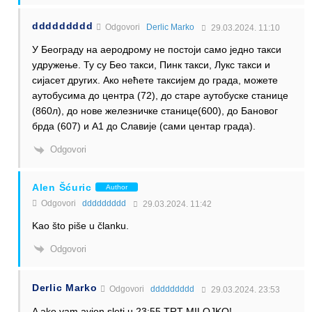
ddddddddd
Odgovori
Derlic Marko
29.03.2024. 11:10
У Београду на аеродрому не постоји само једно такси
удружење. Ту су Бео такси, Пинк такси, Лукс такси и
сијасет других. Ако нећете таксијем до града, можете
аутобусима до центра (72), до старе аутобуске станице
(860л), до нове железничке станице(600), до Бановог
брда (607) и А1 до Славије (сами центар града).
Odgovori
Alen Šćuric
Author
Odgovori
ddddddddd
29.03.2024. 11:42
Kao što piše u članku.
Odgovori
Derlic Marko
Odgovori
ddddddddd
29.03.2024. 23:53
A ako vam avion sleti u 23:55 TRT MILOJKO!