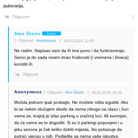
putovanja.
Odgovori
Alen Šćuric
Author
Odgovori
Anonymous
28.03.2024. 12:03
Ne radim. Napisao sam da ih ima puno i da funkcioniraju.
Samo ja do sada nisam imao hrabrosti (i vremena i živaca)
koristiti ih.
Odgovori
Anonymous
Odgovori
Alen Šćuric
28.03.2024. 20:30
Možda jednom ipak probajte. Ne možete ništa izgubiti. Ako
bi se nekim slučajem desilo da nema nikoga na ulazu i žuri
vama se, krajnji je izlaz parking u zračnoj luci. Ali sumnjan,
da će vama se to dogoditi. Si su ti parkingi popunjeni i u
jeku sezone je čak teško dobiti mijesta, što pokazuje da
putnici vjeruju u njih. Podijelite sa nama vaše iskustvo.