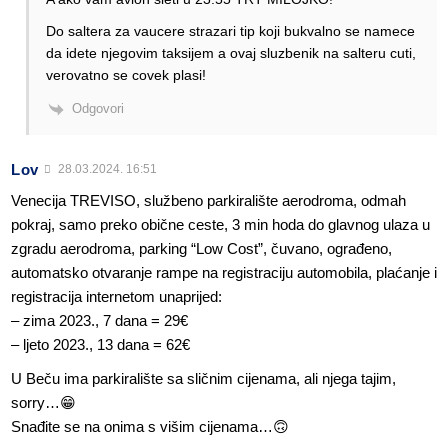
Do saltera za vaucere strazari tip koji bukvalno se namece
da idete njegovim taksijem a ovaj sluzbenik na salteru cuti,
verovatno se covek plasi!
Odgovori
Lov
28.03.2024. 16:51
Venecija TREVISO, službeno parkiralište aerodroma, odmah
pokraj, samo preko obične ceste, 3 min hoda do glavnog ulaza u
zgradu aerodroma, parking “Low Cost”, čuvano, ograđeno,
automatsko otvaranje rampe na registraciju automobila, plaćanje i
registracija internetom unaprijed:
– zima 2023., 7 dana = 29€
– ljeto 2023., 13 dana = 62€
U Beču ima parkiralište sa sličnim cijenama, ali njega tajim,
sorry…😁
Snađite se na onima s višim cijenama…🙃