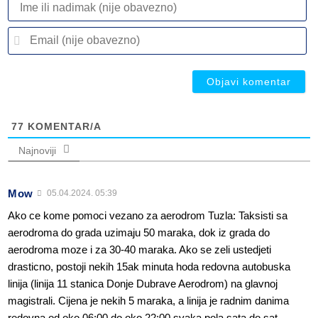
ili
n
Em
(n
(n
ob
ob
77
KOMENTAR/A
Najnoviji
Mow
05.04.2024. 05:39
Ako ce kome pomoci vezano za aerodrom Tuzla: Taksisti sa
aerodroma do grada uzimaju 50 maraka, dok iz grada do
aerodroma moze i za 30-40 maraka. Ako se zeli ustedjeti
drasticno, postoji nekih 15ak minuta hoda redovna autobuska
linija (linija 11 stanica Donje Dubrave Aerodrom) na glavnoj
magistrali. Cijena je nekih 5 maraka, a linija je radnim danima
redovna od oko 06:00 do oko 22:00 svaka pola sata do sat.