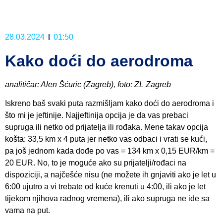
28.03.2024
01:50
Kako doći do aerodroma
analitičar: Alen Šćuric (Zagreb), foto: ZL Zagreb
Iskreno baš svaki puta razmišljam kako doći do aerodroma i
što mi je jeftinije. Najjeftinija opcija je da vas prebaci
supruga ili netko od prijatelja ili rođaka. Mene takav opcija
košta: 33,5 km x 4 puta jer netko vas odbaci i vrati se kući,
pa još jednom kada dođe po vas = 134 km x 0,15 EUR/km =
20 EUR. No, to je moguće ako su prijatelji/rođaci na
dispoziciji, a najčešće nisu (ne možete ih gnjaviti ako je let u
6:00 ujutro a vi trebate od kuće krenuti u 4:00, ili ako je let
tijekom njihova radnog vremena), ili ako supruga ne ide sa
vama na put.