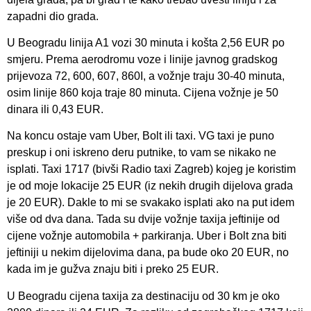
zapadni dio grada.
U Beogradu linija A1 vozi 30 minuta i košta 2,56 EUR po
smjeru. Prema aerodromu voze i linije javnog gradskog
prijevoza 72, 600, 607, 860I, a vožnje traju 30-40 minuta,
osim linije 860 koja traje 80 minuta. Cijena vožnje je 50
dinara ili 0,43 EUR.
Na koncu ostaje vam Uber, Bolt ili taxi. VG taxi je puno
preskup i oni iskreno deru putnike, to vam se nikako ne
isplati. Taxi 1717 (bivši Radio taxi Zagreb) kojeg je koristim
je od moje lokacije 25 EUR (iz nekih drugih dijelova grada
je 20 EUR). Dakle to mi se svakako isplati ako na put idem
više od dva dana. Tada su dvije vožnje taxija jeftinije od
cijene vožnje automobila + parkiranja. Uber i Bolt zna biti
jeftiniji u nekim dijelovima dana, pa bude oko 20 EUR, no
kada im je gužva znaju biti i preko 25 EUR.
U Beogradu cijena taxija za destinaciju od 30 km je oko