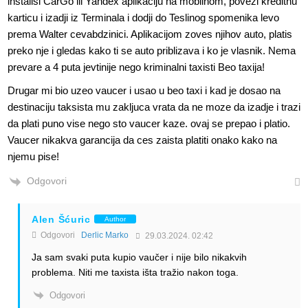
instalisi CarGo ili Yandex aplikaciju na mobilnom, povezi kreditnu
karticu i izadji iz Terminala i dodji do Teslinog spomenika levo
prema Walter cevabdzinici. Aplikacijom zoves njihov auto, platis
preko nje i gledas kako ti se auto priblizava i ko je vlasnik. Nema
prevare a 4 puta jevtinije nego kriminalni taxisti Beo taxija!
Drugar mi bio uzeo vaucer i usao u beo taxi i kad je dosao na
destinaciju taksista mu zakljuca vrata da ne moze da izadje i trazi
da plati puno vise nego sto vaucer kaze. ovaj se prepao i platio.
Vaucer nikakva garancija da ces zaista platiti onako kako na
njemu pise!
Odgovori
Alen Šćuric
Author
Odgovori
Derlic Marko
29.03.2024. 02:42
Ja sam svaki puta kupio vaučer i nije bilo nikakvih
problema. Niti me taxista išta tražio nakon toga.
Odgovori