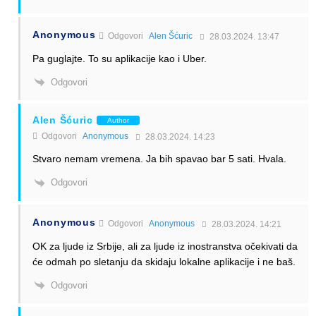
Anonymous
Odgovori
Alen Šćuric
28.03.2024. 13:47
Pa guglajte. To su aplikacije kao i Uber.
Odgovori
Alen Šćuric
Author
Odgovori
Anonymous
28.03.2024. 14:23
Stvaro nemam vremena. Ja bih spavao bar 5 sati. Hvala.
Odgovori
Anonymous
Odgovori
Anonymous
28.03.2024. 14:21
OK za ljude iz Srbije, ali za ljude iz inostranstva očekivati da
će odmah po sletanju da skidaju lokalne aplikacije i ne baš.
Odgovori