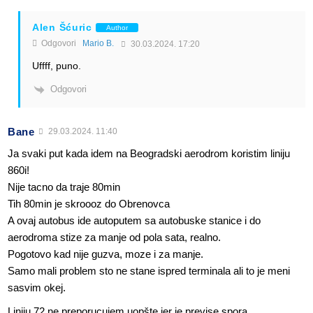
Alen Šćuric
Author
Odgovori
Mario B.
30.03.2024. 17:20
Uffff, puno.
Odgovori
Bane
29.03.2024. 11:40
Ja svaki put kada idem na Beogradski aerodrom koristim liniju
860i!
Nije tacno da traje 80min
Tih 80min je skroooz do Obrenovca
A ovaj autobus ide autoputem sa autobuske stanice i do
aerodroma stize za manje od pola sata, realno.
Pogotovo kad nije guzva, moze i za manje.
Samo mali problem sto ne stane ispred terminala ali to je meni
sasvim okej.
Liniju 72 ne preporucujem uopšte jer je previse spora.