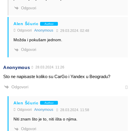
Odgovori
Alen Šćuric
Author
Odgovori
Anonymous
29.03.2024. 02:48
Možda i pokušam jednom.
Odgovori
Anonymous
28.03.2024. 11:26
Sto ne napisaste koliko su CarGo i Yandex u Beogradu?
Odgovori
Alen Šćuric
Author
Odgovori
Anonymous
28.03.2024. 11:58
Niti znam što je to, niti išta o njima.
Odgovori