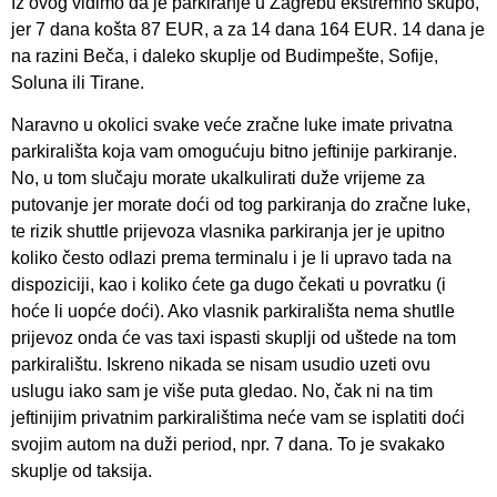
Iz ovog vidimo da je parkiranje u Zagrebu ekstremno skupo,
jer 7 dana košta 87 EUR, a za 14 dana 164 EUR. 14 dana je
na razini Beča, i daleko skuplje od Budimpešte, Sofije,
Soluna ili Tirane.
Naravno u okolici svake veće zračne luke imate privatna
parkirališta koja vam omogućuju bitno jeftinije parkiranje.
No, u tom slučaju morate ukalkulirati duže vrijeme za
putovanje jer morate doći od tog parkiranja do zračne luke,
te rizik shuttle prijevoza vlasnika parkiranja jer je upitno
koliko često odlazi prema terminalu i je li upravo tada na
dispoziciji, kao i koliko ćete ga dugo čekati u povratku (i
hoće li uopće doći). Ako vlasnik parkirališta nema shutlle
prijevoz onda će vas taxi ispasti skuplji od uštede na tom
parkiralištu. Iskreno nikada se nisam usudio uzeti ovu
uslugu iako sam je više puta gledao. No, čak ni na tim
jeftinijim privatnim parkiralištima neće vam se isplatiti doći
svojim autom na duži period, npr. 7 dana. To je svakako
skuplje od taksija.