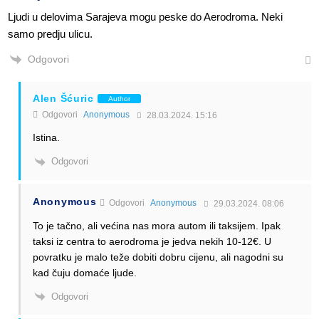
Ljudi u delovima Sarajeva mogu peske do Aerodroma. Neki
samo predju ulicu.
Odgovori
Alen Šćuric
Author
Odgovori
Anonymous
28.03.2024. 15:16
Istina.
Odgovori
Anonymous
Odgovori
Anonymous
29.03.2024. 08:06
To je tačno, ali većina nas mora autom ili taksijem. Ipak
taksi iz centra to aerodroma je jedva nekih 10-12€. U
povratku je malo teže dobiti dobru cijenu, ali nagodni su
kad čuju domaće ljude.
Odgovori