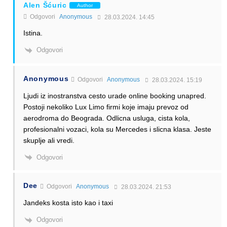
Alen Šćuric
Author
Odgovori
Anonymous
28.03.2024. 14:45
Istina.
Odgovori
Anonymous
Odgovori
Anonymous
28.03.2024. 15:19
Ljudi iz inostranstva cesto urade online booking unapred.
Postoji nekoliko Lux Limo firmi koje imaju prevoz od
aerodroma do Beograda. Odlicna usluga, cista kola,
profesionalni vozaci, kola su Mercedes i slicna klasa. Jeste
skuplje ali vredi.
Odgovori
Dee
Odgovori
Anonymous
28.03.2024. 21:53
Jandeks kosta isto kao i taxi
Odgovori