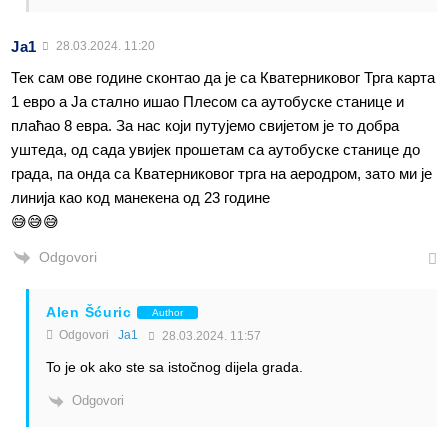
Ја1
28.03.2024. 11:20
Тек сам ове године сконтао да је са Кватерниковог Трга карта
1 евро а Ја стално ишао Плесом са аутобуске станице и
плаћао 8 евра. За нас који путујемо свијетом је то добра
уштеда, од сада увијек прошетам са аутобуске станице до
града, па онда са Кватерниковог трга на аеродром, зато ми је
линија као код манекена од 23 године
😅😅😅
Odgovori
Alen Šćuric
Author
Odgovori
Ја1
28.03.2024. 11:57
To je ok ako ste sa istočnog dijela grada.
Odgovori