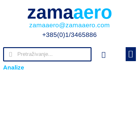
zama
aero
zamaaero@zamaaero.com
+385(0)1/3465886
NOVOSTI
NOVOSTI I
FOTKE-
KRATICE 
Analize