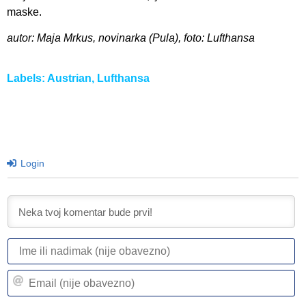
maske.
autor: Maja Mrkus, novinarka (Pula), foto: Lufthansa
Labels:
Austrian
,
Lufthansa
Login
I
ili
n
Em
(n
(n
ob
ob