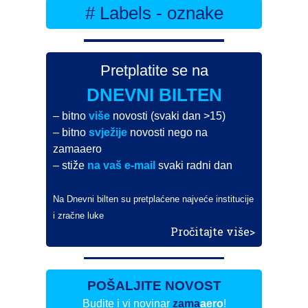
# Labels - oznake
Pretplatite se na
DNEVNI BILTEN
– bitno
više
novosti (svaki dan >15)
– bitno
svježije
novosti nego na
zamaaero
– stiže
na vaš e-mail
svaki radni dan
Na Dnevni bilten su pretplaćene najveće institucije
i zračne luke
Pročitajte više>
POŠALJITE NOVOST
Budite i vi novinar
zama
aero
!