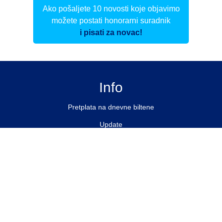
Ako pošaljete 10 novosti koje objavimo
možete postati honorarni suradnik
i pisati za novac!
Info
Pretplata na dnevne biltene
Update
O nama
Kontakt
Impressum
Privacy Policy