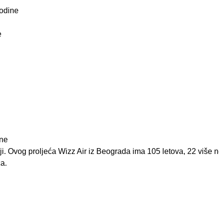
godine
e
ine
iniji. Ovog proljeća Wizz Air iz Beograda ima 105 letova, 22 više 
ća.