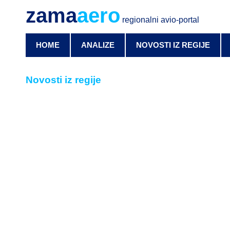
zama
aero
regionalni avio-portal
HOME
ANALIZE
NOVOSTI IZ REGIJE
Novosti iz regije