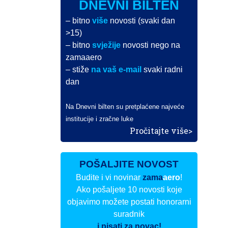
DNEVNI BILTEN
– bitno
više
novosti (svaki dan
>15)
– bitno
svježije
novosti nego na
zamaaero
– stiže
na vaš e-mail
svaki radni
dan
Na Dnevni bilten su pretplaćene najveće
institucije i zračne luke
Pročitajte više>
POŠALJITE NOVOST
Budite i vi novinar
zama
aero
!
Ako pošaljete 10 novosti koje
objavimo možete postati honorarni
suradnik
i pisati za novac!