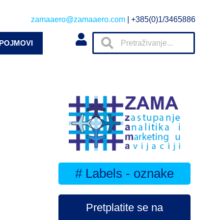
zamaaero@zamaaero.com
| +385(0)1/3465886
 POJMOVI
# Labels - oznake
Pretplatite se na