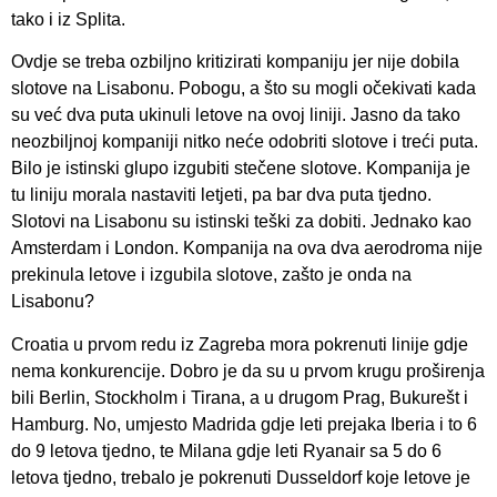
tako i iz Splita.
Ovdje se treba ozbiljno kritizirati kompaniju jer nije dobila
slotove na Lisabonu. Pobogu, a što su mogli očekivati kada
su već dva puta ukinuli letove na ovoj liniji. Jasno da tako
neozbiljnoj kompaniji nitko neće odobriti slotove i treći puta.
Bilo je istinski glupo izgubiti stečene slotove. Kompanija je
tu liniju morala nastaviti letjeti, pa bar dva puta tjedno.
Slotovi na Lisabonu su istinski teški za dobiti. Jednako kao
Amsterdam i London. Kompanija na ova dva aerodroma nije
prekinula letove i izgubila slotove, zašto je onda na
Lisabonu?
Croatia u prvom redu iz Zagreba mora pokrenuti linije gdje
nema konkurencije. Dobro je da su u prvom krugu proširenja
bili Berlin, Stockholm i Tirana, a u drugom Prag, Bukurešt i
Hamburg. No, umjesto Madrida gdje leti prejaka Iberia i to 6
do 9 letova tjedno, te Milana gdje leti Ryanair sa 5 do 6
letova tjedno, trebalo je pokrenuti Dusseldorf koje letove je