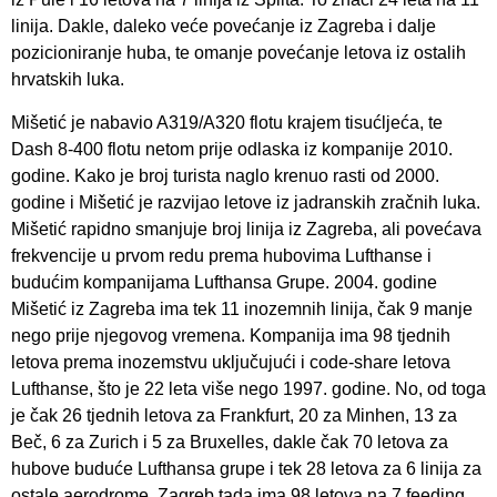
linija. Dakle, daleko veće povećanje iz Zagreba i dalje
pozicioniranje huba, te omanje povećanje letova iz ostalih
hrvatskih luka.
Mišetić je nabavio A319/A320 flotu krajem tisućljeća, te
Dash 8-400 flotu netom prije odlaska iz kompanije 2010.
godine. Kako je broj turista naglo krenuo rasti od 2000.
godine i Mišetić je razvijao letove iz jadranskih zračnih luka.
Mišetić rapidno smanjuje broj linija iz Zagreba, ali povećava
frekvencije u prvom redu prema hubovima Lufthanse i
budućim kompanijama Lufthansa Grupe. 2004. godine
Mišetić iz Zagreba ima tek 11 inozemnih linija, čak 9 manje
nego prije njegovog vremena. Kompanija ima 98 tjednih
letova prema inozemstvu uključujući i code-share letova
Lufthanse, što je 22 leta više nego 1997. godine. No, od toga
je čak 26 tjednih letova za Frankfurt, 20 za Minhen, 13 za
Beč, 6 za Zurich i 5 za Bruxelles, dakle čak 70 letova za
hubove buduće Lufthansa grupe i tek 28 letova za 6 linija za
ostale aerodrome. Zagreb tada ima 98 letova na 7 feeding