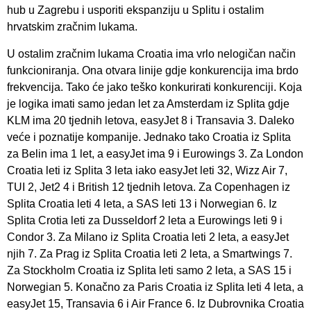
hub u Zagrebu i usporiti ekspanziju u Splitu i ostalim
hrvatskim zračnim lukama.
U ostalim zračnim lukama Croatia ima vrlo nelogičan način
funkcioniranja. Ona otvara linije gdje konkurencija ima brdo
frekvencija. Tako će jako teško konkurirati konkurenciji. Koja
je logika imati samo jedan let za Amsterdam iz Splita gdje
KLM ima 20 tjednih letova, easyJet 8 i Transavia 3. Daleko
veće i poznatije kompanije. Jednako tako Croatia iz Splita
za Belin ima 1 let, a easyJet ima 9 i Eurowings 3. Za London
Croatia leti iz Splita 3 leta iako easyJet leti 32, Wizz Air 7,
TUI 2, Jet2 4 i British 12 tjednih letova. Za Copenhagen iz
Splita Croatia leti 4 leta, a SAS leti 13 i Norwegian 6. Iz
Splita Crotia leti za Dusseldorf 2 leta a Eurowings leti 9 i
Condor 3. Za Milano iz Splita Croatia leti 2 leta, a easyJet
njih 7. Za Prag iz Splita Croatia leti 2 leta, a Smartwings 7.
Za Stockholm Croatia iz Splita leti samo 2 leta, a SAS 15 i
Norwegian 5. Konačno za Paris Croatia iz Splita leti 4 leta, a
easyJet 15, Transavia 6 i Air France 6. Iz Dubrovnika Croatia