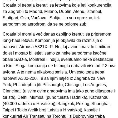
Croatia bi trebala krenuti sa letovima koje leti konkurencija
za Zagreb i to Madrid, Milano, Dublin, Atenu, Istanbul,
Stuttgart, Oslo, Varšavu i Sofiju. I to vrlo oprezno, tek
aerodrom po aerodrom, da se ne polome zubi.
Croatia bi morala već danas ozbiljno krenuti sa pripremom
long-haul letova. Kompanija je objavila da razmišlja o
nabavci Airbusa A321XLR. No, taj avion ima vrlo limitiran
dolet i mogao bi letjeti samo za neke aerodrome Istočne
obale SAD-a, Montreal i Indiju, eventualno neke destinacije
u Kini. Stoga kompanija ne bi mogla nabaviti više od 2-3 ova
aviona. A to nema nikakvog smisla. Umjesto toga treba
nabaviti A330-200. Te sa njim letjeti iz Zagreba za New
York, Philadephiu (ili Pittsburgh), Chicago, Los Angeles,
Cinncinati (u svim ovim gradovima ima jako puno dijaspore i
turista), Delhi, Mumbai (puno turista i radnika), Katmandu
(40.000 radnika u Hrvatskoj), Bangkok, Peking, Shanghai,
Taipei i Tokio (velik broj turista u Hrvatskoj), kasnije i
konkurirati Air Transatu na Torontu. Iz Dubrovnika treba