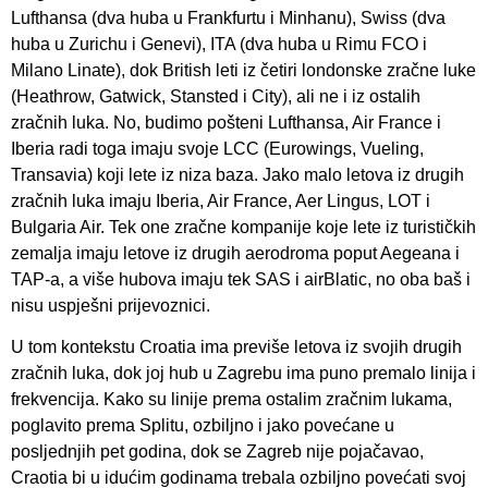
Lufthansa (dva huba u Frankfurtu i Minhanu), Swiss (dva
huba u Zurichu i Genevi), ITA (dva huba u Rimu FCO i
Milano Linate), dok British leti iz četiri londonske zračne luke
(Heathrow, Gatwick, Stansted i City), ali ne i iz ostalih
zračnih luka. No, budimo pošteni Lufthansa, Air France i
Iberia radi toga imaju svoje LCC (Eurowings, Vueling,
Transavia) koji lete iz niza baza. Jako malo letova iz drugih
zračnih luka imaju Iberia, Air France, Aer Lingus, LOT i
Bulgaria Air. Tek one zračne kompanije koje lete iz turističkih
zemalja imaju letove iz drugih aerodroma poput Aegeana i
TAP-a, a više hubova imaju tek SAS i airBlatic, no oba baš i
nisu uspješni prijevoznici.
U tom kontekstu Croatia ima previše letova iz svojih drugih
zračnih luka, dok joj hub u Zagrebu ima puno premalo linija i
frekvencija. Kako su linije prema ostalim zračnim lukama,
poglavito prema Splitu, ozbiljno i jako povećane u
posljednjih pet godina, dok se Zagreb nije pojačavao,
Craotia bi u idućim godinama trebala ozbiljno povećati svoj