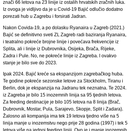
znači 66 letova na 23 linije iz ostalih hrvatskih zračnih luka.
Iz ovoga je vidljivo da je u Covid-19 Bajić odlučio dodatno
porezati hub u Zagrebu i forsirati Jadran.
Nakon Covida-19, a po dolasku Ryanaira u Zagreb (2021.)
Bajić se definitivno sveti ZL Zagreb radi baziranja Ryanaira,
i teatralno pokreće brojne linije i povećava frekvencije iz
Splita, ali i linije iz Dubrovnika, Osijeka, Brača, Rijeke,
Zadra i Pule. No, ne pokreće linije iz Zagreba. I ovakvo
stanje je bilo sve do 2023.
Ipak 2024. Bajić kreće sa ekspanzijom zagrebačkog huba.
Te godine pokreće sezonske letove za Stockholm, Tiranu i
Berlin, dok je ekspanzija na Jadranu tek neznatna. Te 2024.
iz Zagreba je bilo 15 inozemnih linija sa 95 tjednih letova.
Za feeding destinacije je bilo 105 letova na 8 linija (Brač,
Dubrovnik, Mostar, Pula, Sarajevo, Skopje, Split i Zadara).
Žalosno ali kompanija ima tek 19 letova tjedno više na 5
linija manje u inozemstvu nego prije 28 godina (1997) i tek 5
letova više na jednoj feeding liniji. Ovo je i manje inozemnih