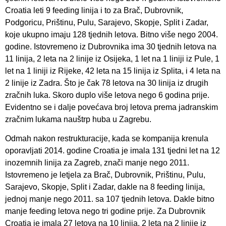
Croatia leti 9 feeding linija i to za Brač, Dubrovnik,
Podgoricu, Prištinu, Pulu, Sarajevo, Skopje, Split i Zadar,
koje ukupno imaju 128 tjednih letova. Bitno više nego 2004.
godine. Istovremeno iz Dubrovnika ima 30 tjednih letova na
11 linija, 2 leta na 2 linije iz Osijeka, 1 let na 1 liniji iz Pule, 1
let na 1 liniji iz Rijeke, 42 leta na 15 linija iz Splita, i 4 leta na
2 linije iz Zadra. Što je čak 78 letova na 30 linija iz drugih
zračnih luka. Skoro duplo više letova nego 6 godina prije.
Evidentno se i dalje povećava broj letova prema jadranskim
zračnim lukama nauštrp huba u Zagrebu.
Odmah nakon restrukturacije, kada se kompanija krenula
oporavljati 2014. godine Croatia je imala 131 tjedni let na 12
inozemnih linija za Zagreb, znači manje nego 2011.
Istovremeno je letjela za Brač, Dubrovnik, Prištinu, Pulu,
Sarajevo, Skopje, Split i Zadar, dakle na 8 feeding linija,
jednoj manje nego 2011. sa 107 tjednih letova. Dakle bitno
manje feeding letova nego tri godine prije. Za Dubrovnik
Croatia je imala 27 letova na 10 linija, 2 leta na 2 linije iz