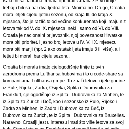
Kako bi sa Jadrana trebala operirati Croatia? Prvo linije
trebaju biti sa bar dva tjedna leta. Minimalno. Drugo, Croatia
mora letjeti cijelu ljetnu sezonu, od kraja III. do kraja X.
mjeseca, što je različito od većine konkurenata koji imaju niz
letova tek od V. do IX. mjeseca, neki i samo od VI. do VIII.
Croatia je nacionalni prijevoznik, njoj povezanost Hrvatske
mora biti prioritet. I jasno broj letova u IV, V. i X. mjesecu
mora biti manji (npr. 2 ako ostatak ljeta imaju 3 ili više), ali
letjeti bi morali bar cijelu sezonu.
Croatia bi morala imate cjelogodišnje linije iz svih
aerodroma prema Lufthansa hubovima i to u code-share sa
kompanijama Lufthansa grupe. To znači letove cijele godine
iz Pule, Rijeke, Zadra, Osijeka, Splita i Dubrovnika za
Frankfurt, cjelogodišnje iz Splita i Dubrovnika za Minhen, te
iz Splita za Zurich i Beč, kao i sezonske iz Pule, Rijeke i
Zadra za Minhen, iz Zadra i Dubrovnika za Beč, iz
Dubrovnika za Zurich, te iz Splita i Dubrovnika za Bruxelles.
Naravno, Croatiji jest u interesu imati što više letova za svoj