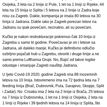
Osijeka, 3 leta na 2 linije iz Pule, 1 let na 1 liniji iz Rijeke, 44
leta na 15 linija iz Splita i 5 letova na 2 linije iz Zadra koje
nisu za Zagreb. Dakle, kompanija je imala 80 letova na 30
linija iz Jadrana. Dakle iako je Zagreb porezan letovi na
Jadranu su ipak povećani, neznatno, ali su povećani.
Kučko je nakon restrukturacije pokrenuo čak 10 linija iz
Zagreba u samo tri godine. Povećavao je on i letove sa
Jadrana, ali daleko manje, Kučko je definitivno odlučio
ozbiljno pojačati hub u Zagrebu, otvoriti i druge linije a ne
samo prema Lufthansa Grupi. No, Bajić od takve logike
odustaje i smanjuje Zagreb nauštrp Jadrana.
U ljeto Covid-19 2020. godine Zagreb ima 88 inozemnih
letova na 10 linija. Istovremeno ima na 72 tjedna leta na 7
feeding linija (Brač, Dubrovnik, Pula, Sarajevo, Skopje, Split
i Zadar). No Croatia ima 2 leta na 2 linije iz Brača, 25 letova
na 7 linija iz Dubrovnika, 1 let na 1 liniji iz Osijeka, 2 leta na
1 liniji iz Rijeke i 39 tjednih letova na 14 linija iz Splita, što