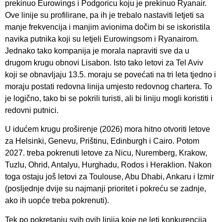
prekinuo Eurowings i Podgoricu koju je prekinuo Ryanair.
Ove linije su profilirane, pa ih je trebalo nastaviti letjeti sa
manje frekvencija i manjim avionima dočim bi se iskoristila
navika putnika koji su letjeli Eurowingsom i Ryanairom.
Jednako tako kompanija je morala napraviti sve da u
drugom krugu obnovi Lisabon. Isto tako letovi za Tel Aviv
koji se obnavljaju 13.5. moraju se povećati na tri leta tjedno i
moraju postati redovna linija umjesto redovnog chartera. To
je logično, tako bi se pokrili turisti, ali bi liniju mogli koristiti i
redovni putnici.
U idućem krugu proširenje (2026) mora hitno otvoriti letove
za Helsinki, Genevu, Prištinu, Edinburgh i Cairo. Potom
2027. treba pokrenuti letove za Nicu, Nuremberg, Krakow,
Tuzlu, Ohrid, Antalyu, Hurghadu, Rodos i Heraklion. Nakon
toga ostaju još letovi za Toulouse, Abu Dhabi, Ankaru i Izmir
(posljednje dvije su najmanji prioritet i pokreću se zadnje,
ako ih uopće treba pokrenuti).
Tek po pokretanju svih ovih linija koje ne leti konkurencija