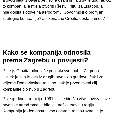
a ovog ljeta iz otvara pet. To je osam linija u dvije godine. Uz
to kompanija je htjela otvoriti i šestu liniju, za Lisabon, ali
nije dobila slotove na aerodromu. Govorimo li o promjeni
strategije kompanije? Jel konačno Croatia došla pameti?
Kako se kompanija odnosila
prema Zagrebu u povijesti?
Prije je Croatia bitno više poticala svoj hub u Zagrebu.
Uvijek je bilo letova iz drugih hrvatskih gradova, čak i za
vrijeme Domovinskog rata, no ipak je prvenstveni cilj
kompanije bio hub u Zagrebu.
Prve godine operacija, 1991. cilj je bio što više povezati sve
hrvatske aerodrome, a bilo je i nešto letova u regiju.
Kompanija je demonstrativno otvarala razno-razne linije