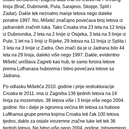
linija (Brač, Dubrovnik, Pula, Sarajevo, Skopje, Split i
Zadar). Dakle tek neznatno manje letova nego daleke
poratne 1997. No, Mišetić značajno povećava broj letova iz
jadranskih zračnih luka. Tako Croatia ima 23 leta na 12 linija
iz Dubrovnika, 2 leta na 2 linije iz Osijeka, 3 leta na 3 linije iz
Pule, 1 let na 1 liniji iz Rijeke, 29 letova na 11 linija iz Splita i
3 leta na 3 linije iz Zadra. Ovo znači da je iz Jadrana bilo 44
leta na 29 linija, daleko više nego 1997. Dakle, evidentno
Mišetić uništava Zagreb kao hub, te samo forsira letove
prema Lufhanasa hubovima i bitno povećava letove sa
Jadrana.
Po odlasku Mišetića 2010. godine i prije restrukturacije
Croatia te 2011. ima iz Zagreba 136 tjednih letova na 14
linija za inozemstvo, 38 letova više i 3 linije više nego 2004.
godine. No i dalje je ogromna većina tih letova za hubove
Lufthansa grupe prema kojima Croatia leti čak 100 letova
tjedno, dakle za ostale inozemne zračne luke leti tek 36
tjednih letova. Ne bitno više nego 2004. godine. Istovremeno