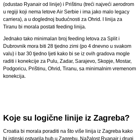
(odustao Ryanair od linije) i Prištinu (treći najveći aerodrom
u regiji koji nema letove Air Serbie i ima jako malo legacy
carriera), a u doglednoj budućnosti za Ohrid. I linija za
Tiranu bi morala postati feeding linija.
Jednako tako minimalan broj feeding letova za Split i
Dubrovnik mora biti 28 tjedno zimi (po 4 dnevno u svakom
valu) i bar 30 tjedno ljeti kako bi se iz ovih gradova mogle
raditi i konekcije za Pulu, Zadar, Sarajevo, Skopje, Mostar,
Podgoricu, Prištinu, Ohrid, Tiranu, sa minimalnim vremenom
konekcija.
Koje su logične linije iz Zagreba?
Croatia bi morala poraditi na što više linija iz Zagreba kako
bi istinski ostvarila hub u Zagrebu. Nažalost Ryanair i drugi