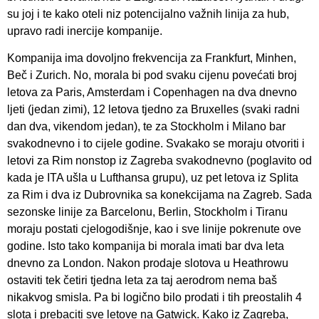
su joj i te kako oteli niz potencijalno važnih linija za hub,
upravo radi inercije kompanije.
Kompanija ima dovoljno frekvencija za Frankfurt, Minhen,
Beč i Zurich. No, morala bi pod svaku cijenu povećati broj
letova za Paris, Amsterdam i Copenhagen na dva dnevno
ljeti (jedan zimi), 12 letova tjedno za Bruxelles (svaki radni
dan dva, vikendom jedan), te za Stockholm i Milano bar
svakodnevno i to cijele godine. Svakako se moraju otvoriti i
letovi za Rim nonstop iz Zagreba svakodnevno (poglavito od
kada je ITA ušla u Lufthansa grupu), uz pet letova iz Splita
za Rim i dva iz Dubrovnika sa konekcijama na Zagreb. Sada
sezonske linije za Barcelonu, Berlin, Stockholm i Tiranu
moraju postati cjelogodišnje, kao i sve linije pokrenute ove
godine. Isto tako kompanija bi morala imati bar dva leta
dnevno za London. Nakon prodaje slotova u Heathrowu
ostaviti tek četiri tjedna leta za taj aerodrom nema baš
nikakvog smisla. Pa bi logično bilo prodati i tih preostalih 4
slota i prebaciti sve letove na Gatwick. Kako iz Zagreba,