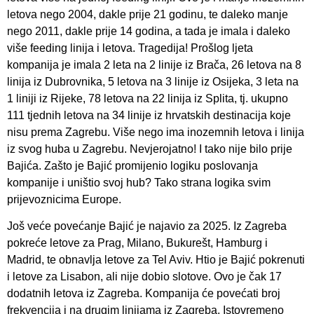
letova nego 2004, dakle prije 21 godinu, te daleko manje
nego 2011, dakle prije 14 godina, a tada je imala i daleko
više feeding linija i letova. Tragedija! Prošlog ljeta
kompanija je imala 2 leta na 2 linije iz Brača, 26 letova na 8
linija iz Dubrovnika, 5 letova na 3 linije iz Osijeka, 3 leta na
1 liniji iz Rijeke, 78 letova na 22 linija iz Splita, tj. ukupno
111 tjednih letova na 34 linije iz hrvatskih destinacija koje
nisu prema Zagrebu. Više nego ima inozemnih letova i linija
iz svog huba u Zagrebu. Nevjerojatno! I tako nije bilo prije
Bajića. Zašto je Bajić promijenio logiku poslovanja
kompanije i uništio svoj hub? Tako strana logika svim
prijevoznicima Europe.
Još veće povećanje Bajić je najavio za 2025. Iz Zagreba
pokreće letove za Prag, Milano, Bukurešt, Hamburg i
Madrid, te obnavlja letove za Tel Aviv. Htio je Bajić pokrenuti
i letove za Lisabon, ali nije dobio slotove. Ovo je čak 17
dodatnih letova iz Zagreba. Kompanija će povećati broj
frekvencija i na drugim linijama iz Zagreba. Istovremeno