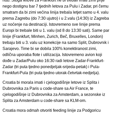
hub. Stoga letove za Frankfurt ne bi trebali imati zimi prije
nego dostignu bar 7 tjednih letova za Pulu i Zadar, pri čemu
smatram da bi zimi većina linija trebala letjet samo u 4. valu
prema Zagrebu (do 7:30 ujutro) i u 2.valu (14:30) iz Zagreba
uz noćenje na destinaciji. Istovremeno sve linije prema
Europi bi trebale biti u 1. valu (od 8 do 13:30 sati). Same par
linije (Frankfurt, Minhen, Zurich, Beč, Bruxelles, London)
trebaju biti u 3. valu uz konekcije na samo Split, Dubrovnik i
Sarajevo. Time bi se dobila 100% konektiranost zimi,
odlična uporaba flote i utilizacija. Istovremeno avion koji
dođe u Zadar/Pulu oko 16:30 radi letove Zadar-Frankfurt-
Zadar (tri puta tjedno ponedjeljak-srijeda-petak) i Pula-
Frankfurt-Pula (tri puta tjedno utorak-četvrtak-nedjelja).
Croatia bi morala imati i cjelogodišnje letove iz Splita i
Dubrovnika za Paris u code-share sa Air France, te
cjelogodišnje iz Dubrovnika za Amsterdam, a sezonske iz
Splita za Amsterdam u code-share sa KLM-om.
Croatia mora odmah otvoriti feeding linije za Podgoricu