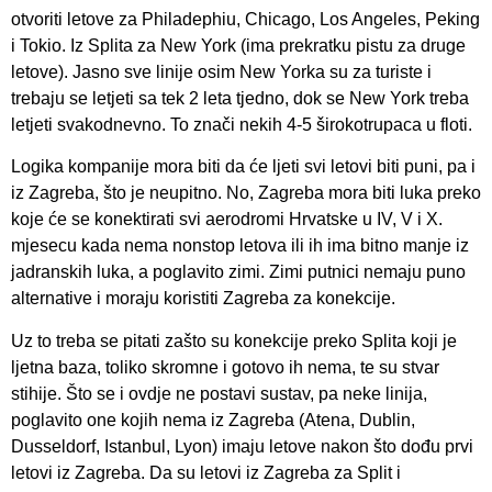
otvoriti letove za Philadephiu, Chicago, Los Angeles, Peking
i Tokio. Iz Splita za New York (ima prekratku pistu za druge
letove). Jasno sve linije osim New Yorka su za turiste i
trebaju se letjeti sa tek 2 leta tjedno, dok se New York treba
letjeti svakodnevno. To znači nekih 4-5 širokotrupaca u floti.
Logika kompanije mora biti da će ljeti svi letovi biti puni, pa i
iz Zagreba, što je neupitno. No, Zagreba mora biti luka preko
koje će se konektirati svi aerodromi Hrvatske u IV, V i X.
mjesecu kada nema nonstop letova ili ih ima bitno manje iz
jadranskih luka, a poglavito zimi. Zimi putnici nemaju puno
alternative i moraju koristiti Zagreba za konekcije.
Uz to treba se pitati zašto su konekcije preko Splita koji je
ljetna baza, toliko skromne i gotovo ih nema, te su stvar
stihije. Što se i ovdje ne postavi sustav, pa neke linija,
poglavito one kojih nema iz Zagreba (Atena, Dublin,
Dusseldorf, Istanbul, Lyon) imaju letove nakon što dođu prvi
letovi iz Zagreba. Da su letovi iz Zagreba za Split i