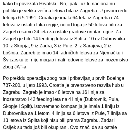
kako bi povezala Hrvatsku. No, ipak i uz tu nacionalnu
politiku je velika većina letova bila iz Zagreba. U prvom redu
letenja 6.5.1991. Croatia je imala 64 leta iz Zagreba i 74
letova iz ostalih luka regije, no od toga je 50 letova bilo za
Zagreb i samo 24 leta za ostale gradove unutar regije. Za
Zagreb je bilo 14 feeding letova iz Splita, 10 uz Dubrovnika,
10 iz Skopja, 9 iz Zadra, 3 iz Pule, 2 iz Sarajeva, 2 iz
Lošinja. Zagreb je imao 14 radničkih letova za Njemačku i
Švicarsku jer nije mogao imati redovne letove za inozemstvo
zbog JAT-a.
Po prekidu operacija zbog rata i pribavljanju prvih Boeinga
737-200, u ljeto 1993. Croatia je prvenstveno razvila hub u
Zagrebu. Zagreb je imao 48 letova na 16 linija za
inozemstvo i 42 feeding leta na 4 linije (Dubrovnik, Pula,
Skopje i Split). Istovremeno kompanija je imala 1 liniju iz
Dubrovnika sa 1 letom, 4 linija sa 6 letova iz Pule, 7 linija sa
13 letova iz Splita koji nisu bili prema Zagrebu. Zadar i
Osijek su tada još bili okupirani. Ovo znači da su ostale