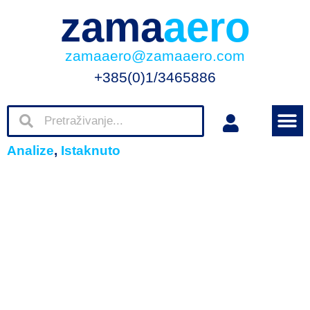
zama
aero
zamaaero@zamaaero.com
+385(0)1/3465886
Analize
,
Istaknuto