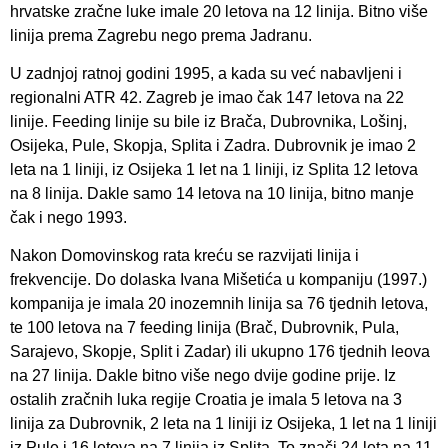
hrvatske zračne luke imale 20 letova na 12 linija. Bitno više
linija prema Zagrebu nego prema Jadranu.
U zadnjoj ratnoj godini 1995, a kada su već nabavljeni i
regionalni ATR 42. Zagreb je imao čak 147 letova na 22
linije. Feeding linije su bile iz Brača, Dubrovnika, Lošinj,
Osijeka, Pule, Skopja, Splita i Zadra. Dubrovnik je imao 2
leta na 1 liniji, iz Osijeka 1 let na 1 liniji, iz Splita 12 letova
na 8 linija. Dakle samo 14 letova na 10 linija, bitno manje
čak i nego 1993.
Nakon Domovinskog rata kreću se razvijati linija i
frekvencije. Do dolaska Ivana Mišetića u kompaniju (1997.)
kompanija je imala 20 inozemnih linija sa 76 tjednih letova,
te 100 letova na 7 feeding linija (Brač, Dubrovnik, Pula,
Sarajevo, Skopje, Split i Zadar) ili ukupno 176 tjednih leova
na 27 linija. Dakle bitno više nego dvije godine prije. Iz
ostalih zračnih luka regije Croatia je imala 5 letova na 3
linija za Dubrovnik, 2 leta na 1 liniji iz Osijeka, 1 let na 1 liniji
iz Pule i 16 letova na 7 linija iz Splita. To znači 24 leta na 11