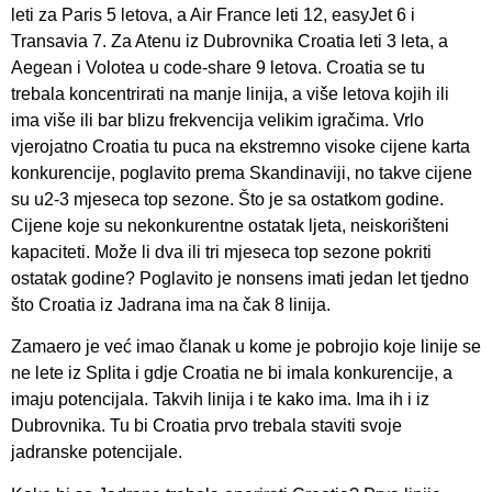
leti za Paris 5 letova, a Air France leti 12, easyJet 6 i
Transavia 7. Za Atenu iz Dubrovnika Croatia leti 3 leta, a
Aegean i Volotea u code-share 9 letova. Croatia se tu
trebala koncentrirati na manje linija, a više letova kojih ili
ima više ili bar blizu frekvencija velikim igračima. Vrlo
vjerojatno Croatia tu puca na ekstremno visoke cijene karta
konkurencije, poglavito prema Skandinaviji, no takve cijene
su u2-3 mjeseca top sezone. Što je sa ostatkom godine.
Cijene koje su nekonkurentne ostatak ljeta, neiskorišteni
kapaciteti. Može li dva ili tri mjeseca top sezone pokriti
ostatak godine? Poglavito je nonsens imati jedan let tjedno
što Croatia iz Jadrana ima na čak 8 linija.
Zamaero je već imao članak u kome je pobrojio koje linije se
ne lete iz Splita i gdje Croatia ne bi imala konkurencije, a
imaju potencijala. Takvih linija i te kako ima. Ima ih i iz
Dubrovnika. Tu bi Croatia prvo trebala staviti svoje
jadranske potencijale.