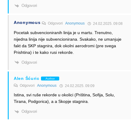
Odgovori
Anonymous
Odgovori
Anonymous
24.02.2025. 09:08
Pocetak subvencioniranih linija je u martu. Trenutno,
nijedna linija nije subvencionirana. Svakako, ne umanjuje
fakt da SKP stagnira, dok okolni aerodromi (pre svega
Prishtina) i te kako rusi rekorde.
Odgovori
Alen Šćuric
Author
Odgovori
Anonymous
24.02.2025. 09:09
Istina, svi ruše rekorde u okolici (Priština, Sofija, Solu,
Tirana, Podgorica), a a Skopje stagnira.
Odgovori