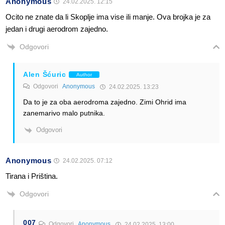
Anonymous
24.02.2025. 12:15
Ocito ne znate da li Skoplje ima vise ili manje. Ova brojka je za
jedan i drugi aerodrom zajedno.
Odgovori
Alen Šćuric
Author
Odgovori
Anonymous
24.02.2025. 13:23
Da to je za oba aerodroma zajedno. Zimi Ohrid ima
zanemarivo malo putnika.
Odgovori
Anonymous
24.02.2025. 07:12
Tirana i Priština.
Odgovori
007
Odgovori
Anonymous
24.02.2025. 13:00