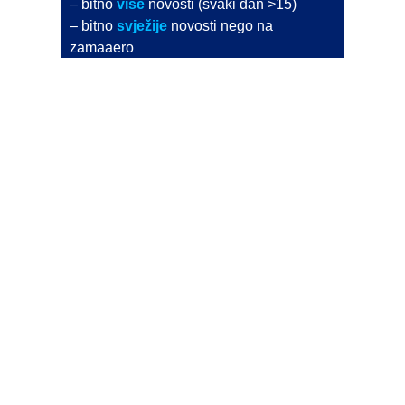
– bitno
više
novosti (svaki dan >15)
– bitno
svježije
novosti nego na
zamaaero
– stiže
na vaš e-mail
svaki radni dan
Na Dnevni bilten su pretplaćene najveće institucije
i zračne luke
Pročitajte više>
POŠALJITE NOVOST
Budite i vi novinar
zama
aero
!
Ako pošaljete 10 novosti koje objavimo
možete postati honorarni suradnik
i pisati za novac!