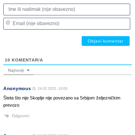
I
ili
n
Em
(n
(n
ob
ob
10
KOMENTAR/A
Najnoviji
Anonymous
24.02.2025. 19:00
Šteta što nije Skoplje nije povezano sa Srbijom željezničkim
prevozo
Odgovori