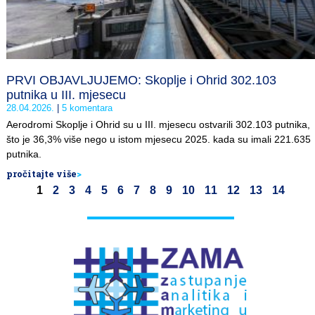
PRVI OBJAVLJUJEMO: Skoplje i Ohrid 302.103
putnika u III. mjesecu
28.04.2026.
5 komentara
Aerodromi Skoplje i Ohrid su u III. mjesecu ostvarili 302.103 putnika,
što je 36,3% više nego u istom mjesecu 2025. kada su imali 221.635
putnika.
pročitajte više
>
1
2
3
4
5
6
7
8
9
10
11
12
13
14