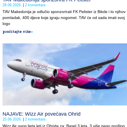
28.06.2026.
2 komentara
TAV Makedonija je odlučio sponzorirati FK Pelister iz Bitole i to njihov
pomladak, 400 djece koje igraju nogomet. TAV će od sada imati svoj
logo
pročitajte više
>
NAJAVE: Wizz Air povećava Ohrid
25.06.2026.
2 komentara
Wizz Air ovog ljeta leti iz Ohrida za: Basel 3 leta, 3 više nego prošlog