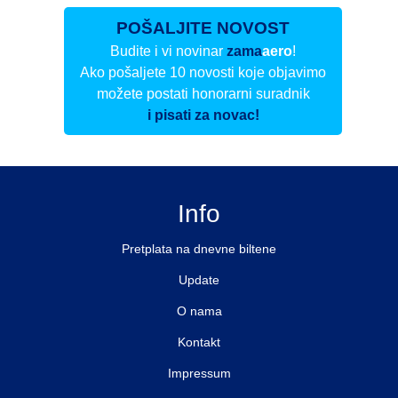
POŠALJITE NOVOST
Budite i vi novinar
zama
aero
!
Ako pošaljete 10 novosti koje objavimo
možete postati honorarni suradnik
i pisati za novac!
Info
Pretplata na dnevne biltene
Update
O nama
Kontakt
Impressum