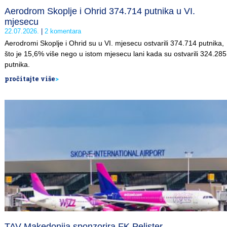
Aerodrom Skoplje i Ohrid 374.714 putnika u VI.
mjesecu
22.07.2026.
2 komentara
Aerodromi Skoplje i Ohrid su u VI. mjesecu ostvarili 374.714 putnika,
što je 15,6% više nego u istom mjesecu lani kada su ostvarili 324.285
putnika.
pročitajte više
>
TAV Makedonija sponzorira FK Pelister