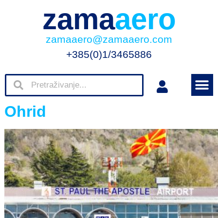
zama
aero
zamaaero@zamaaero.com
+385(0)1/3465886
Ohrid