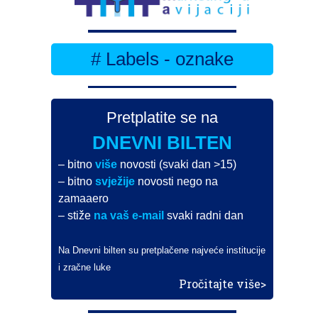
# Labels - oznake
Pretplatite se na
DNEVNI BILTEN
– bitno
više
novosti (svaki dan >15)
– bitno
svježije
novosti nego na
zamaaero
– stiže
na vaš e-mail
svaki radni dan
Na Dnevni bilten su pretplačene najveće institucije
i zračne luke
Pročitajte više>