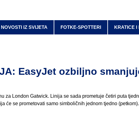
NOVOSTI IZ SVIJETA
FOTKE-SPOTTERI
KRATICE I
 EasyJet ozbiljno smanjuj
 onu za London Gatwick. Linija se sada prometuje četiri puta tjed
linija će se prometovati samo simboličnih jednom tjedno (petkom)