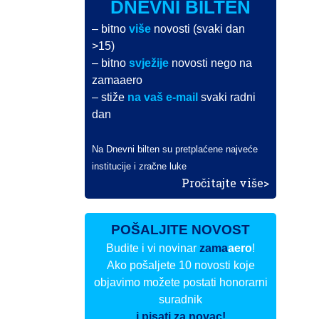
DNEVNI BILTEN
– bitno
više
novosti (svaki dan
>15)
– bitno
svježije
novosti nego na
zamaaero
– stiže
na vaš e-mail
svaki radni
dan
Na Dnevni bilten su pretplaćene najveće
institucije i zračne luke
Pročitajte više>
POŠALJITE NOVOST
Budite i vi novinar
zama
aero
!
Ako pošaljete 10 novosti koje
objavimo možete postati honorarni
suradnik
i pisati za novac!