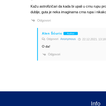
Kažu astrofizičari da kada bi upali u crnu rupu pr
dublje, guta je neka imaginarna crna rupa i nikak
Odgovori
Alen Šćuric
Author
Odgovori
Anonymous
22.12.2021. 13:18
O da!
Odgovori
Info