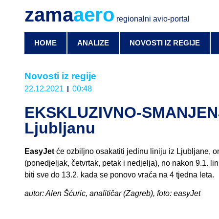
zama
aero
regionalni avio-portal
HOME
ANALIZE
NOVOSTI IZ REGIJE
Novosti iz regije
22.12.2021
00:48
EKSKLUZIVNO-SMANJENJA:
Ljubljanu
EasyJet
će ozbiljno osakatiti jedinu liniju iz Ljubljane,
(ponedjeljak, četvrtak, petak i nedjelja), no nakon 9.1. 
biti sve do 13.2. kada se ponovo vraća na 4 tjedna leta.
autor: Alen Šćuric, analitičar (Zagreb), foto: easyJet