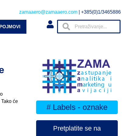
zamaaero@zamaaero.com
| +385(0)1/3465886
 POJMOVI
e
no
. Tako će
# Labels - oznake
Pretplatite se na