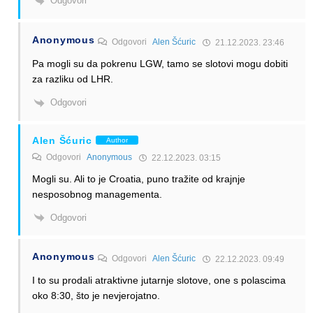
Odgovori
Anonymous
Odgovori
Alen Šćuric
21.12.2023. 23:46
Pa mogli su da pokrenu LGW, tamo se slotovi mogu dobiti
za razliku od LHR.
Odgovori
Alen Šćuric
Author
Odgovori
Anonymous
22.12.2023. 03:15
Mogli su. Ali to je Croatia, puno tražite od krajnje
nesposobnog managementa.
Odgovori
Anonymous
Odgovori
Alen Šćuric
22.12.2023. 09:49
I to su prodali atraktivne jutarnje slotove, one s polascima
oko 8:30, što je nevjerojatno.