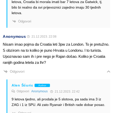
letova, Croatia bi morala imati bar 7 letova za Gatwick, tj.
bilo bi realno da svi prijevoznici zajedno imaju 30 tjednih
letova.
Odgovori
Anonymous
21.12.2023. 22:08
Nisam imao pojma da Croatia leti 3pw za London. To je pretužno.
S obzirom na to koliko je puno Hrvata u Londonu. I to turista.
Upoznavao sam ih i pre nego je Rajan došao. Koliko je Croatia
ranijih godina letela za lhr?
Odgovori
Alen Šćuric
Author
Odgovori
Anonymous
21.12.2023. 22:42
9 letova tjedno, ali prodala je 5 slotova, pa sada ima 3 iz
ZAG i 1 iz SPU. Ali zato Ryanair i British rade dobar posao.