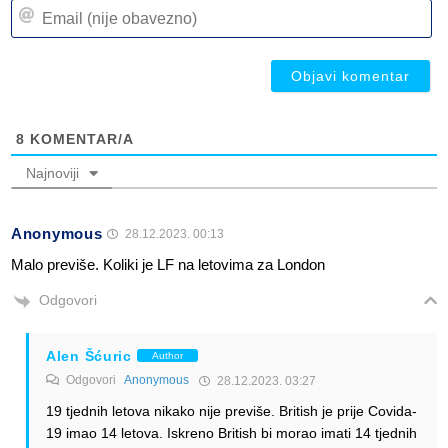
Em
(n
(n
ob
ob
8
KOMENTAR/A
Najnoviji
Anonymous
28.12.2023. 00:13
Malo previše. Koliki je LF na letovima za London
Odgovori
Alen Šćuric
Author
Odgovori
Anonymous
28.12.2023. 03:27
19 tjednih letova nikako nije previše. British je prije Covida-
19 imao 14 letova. Iskreno British bi morao imati 14 tjednih