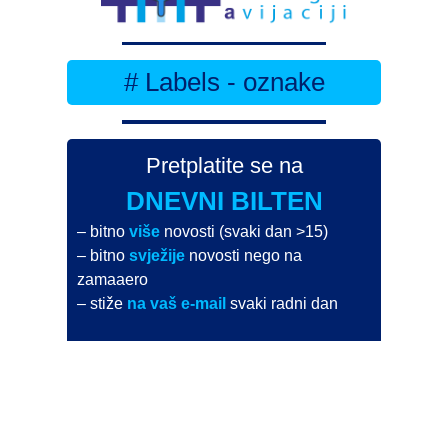
# Labels - oznake
Pretplatite se na
DNEVNI BILTEN
– bitno
više
novosti (svaki dan >15)
– bitno
svježije
novosti nego na
zamaaero
– stiže
na vaš e-mail
svaki radni dan
Na Dnevni bilten su pretplaćene najveće institucije
i zračne luke
Pročitajte više>