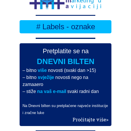
# Labels - oznake
Pretplatite se na
DNEVNI BILTEN
– bitno
više
novosti (svaki dan >15)
– bitno
svježije
novosti nego na
zamaaero
– stiže
na vaš e-mail
svaki radni dan
Na Dnevni bilten su pretplaćene najveće institucije
i zračne luke
Pročitajte više>