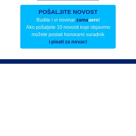
POŠALJITE NOVOST
Budite i vi novinar
zama
aero
!
Ako pošaljete 10 novosti koje objavimo
možete postati honorarni suradnik
i pisati za novac!
Info
Pretplata na dnevne biltene
Update
O nama
Kontakt
Impressum