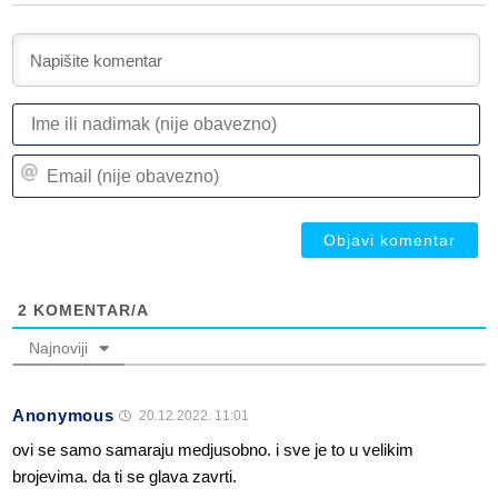
I
ili
n
Em
(n
(n
ob
ob
2
KOMENTAR/A
Najnoviji
Anonymous
20.12.2022. 11:01
ovi se samo samaraju medjusobno. i sve je to u velikim
brojevima. da ti se glava zavrti.