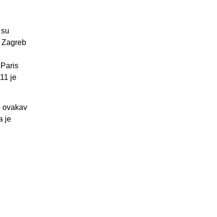
 su
i Zagreb
 Paris
11 je
o ovakav
a je