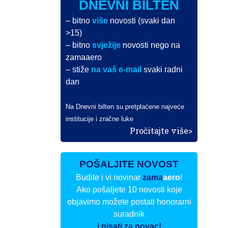
DNEVNI BILTEN
– bitno
više
novosti (svaki dan
>15)
– bitno
svježije
novosti nego na
zamaaero
– stiže
na vaš e-mail
svaki radni
dan
Na Dnevni bilten su pretplaćene najveće
institucije i zračne luke
Pročitajte više>
POŠALJITE NOVOST
Budite i vi novinar
zama
aero
!
Ako pošaljete 10 novosti koje
objavimo možete postati honorarni
suradnik
i pisati za novac!