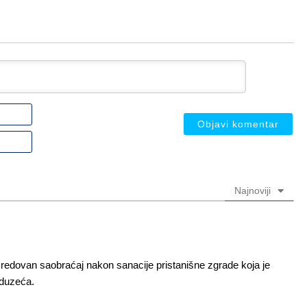
Ime
ili
nadimak
Email
(nije
(nije
obavezno)
obavezno)
Najnoviji
redovan saobraćaj nakon sanacije pristanišne zgrade koja je
eduzeća.