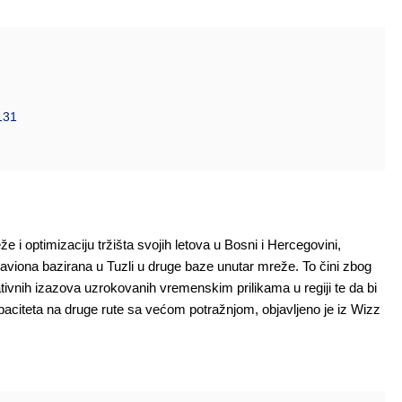
0131
e i optimizaciju tržišta svojih letova u Bosni i Hercegovini,
aviona bazirana u Tuzli u druge baze unutar mreže. To čini zbog
ivnih izazova uzrokovanih vremenskim prilikama u regiji te da bi
kapaciteta na druge rute sa većom potražnjom, objavljeno je iz Wizz