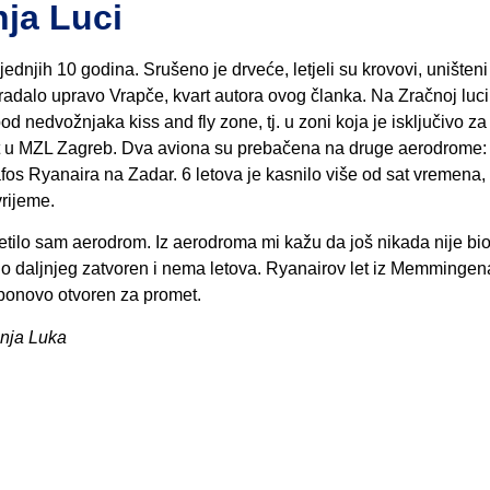
nja Luci
jednjih 10 godina. Srušeno je drveće, letjeli su krovovi, uništeni
radalo upravo Vrapče, kvart autora ovog članka. Na Zračnoj luc
spod nedvožnjaka kiss and fly zone, tj. u zoni koja je isključivo za
et u MZL Zagreb. Dva aviona su prebačena na druge aerodrome:
afos Ryanaira na Zadar. 6 letova je kasnilo više od sat vremena, 
vrijeme.
tetilo sam aerodrom. Iz aerodroma mi kažu da još nikada nije bi
ti do daljnjeg zatvoren i nema letova. Ryanairov let iz Memmingen
ponovo otvoren za promet.
anja Luka