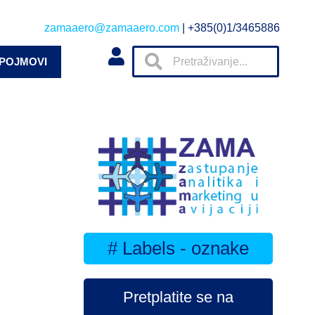
zamaaero@zamaaero.com
| +385(0)1/3465886
 POJMOVI
# Labels - oznake
Pretplatite se na