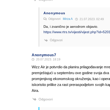
Anonymous
Odgovori
Mirza A
21.07.2023. 02:49
Da, i zvanično je aerodrom objavio.
https://www.rtrs.tv/vijesti/vijest.php?id=52
Odgovori
Anonymous7
20.07.2023. 18:19
Wizz Air je potvrdio da planira prilagođavanje mrež
premještajući u septembru ove godine svoja dva 
promjenjivog ekonomskog okruženja, kao i operat
iskoristio prilike za rast preraspodjelom svojih 
Aira.
Odgovori