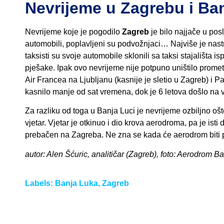
Nevrijeme u Zagrebu i Ba
Nevrijeme koje je pogodilo
Zagreb
je bilo najjače u posl
automobili, poplavljeni su podvožnjaci… Najviše je nast
taksisti su svoje automobile sklonili sa taksi stajališta i
pješake. Ipak ovo nevrijeme nije potpuno uništilo prom
Air Francea na Ljubljanu (kasnije je sletio u Zagreb) i P
kasnilo manje od sat vremena, dok je 6 letova došlo na 
Za razliku od toga u Banja Luci je nevrijeme ozbiljno oš
vjetar. Vjetar je otkinuo i dio krova aerodroma, pa je is
prebačen na Zagreba. Ne zna se kada će aerodrom biti 
autor: Alen Šćuric, analitičar (Zagreb), foto: Aerodrom B
Labels:
Banja Luka
,
Zagreb