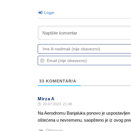
Login
33
KOMENTAR/A
Mirza A
20.07.2023. 21:48
Na Aerodromu Banjaluka ponovo je uspostavljen 
oštećena u nevremenu, saopšteno je iz ovog pr
Odgovori