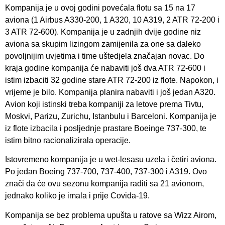
Kompanija je u ovoj godini povećala flotu sa 15 na 17
aviona (1 Airbus A330-200, 1 A320, 10 A319, 2 ATR 72-200 i
3 ATR 72-600). Kompanija je u zadnjih dvije godine niz
aviona sa skupim lizingom zamijenila za one sa daleko
povoljnijim uvjetima i time uštedjela značajan novac. Do
kraja godine kompanija će nabaviti još dva ATR 72-600 i
istim izbaciti 32 godine stare ATR 72-200 iz flote. Napokon, i
vrijeme je bilo. Kompanija planira nabaviti i još jedan A320.
Avion koji istinski treba kompaniji za letove prema Tivtu,
Moskvi, Parizu, Zurichu, Istanbulu i Barceloni. Kompanija je
iz flote izbacila i posljednje prastare Boeinge 737-300, te
istim bitno racionalizirala operacije.
Istovremeno kompanija je u wet-lesasu uzela i četiri aviona.
Po jedan Boeing 737-700, 737-400, 737-300 i A319. Ovo
znači da će ovu sezonu kompanija raditi sa 21 avionom,
jednako koliko je imala i prije Covida-19.
Kompanija se bez problema upušta u ratove sa Wizz Airom,