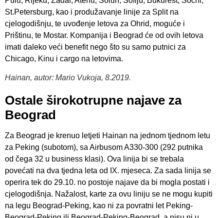
Pulu, Rijeku, Zadar, Atenu, Solun, Sofiju, Bukurešt, Sochi,
St.Petersburg, kao i produžavanje linije za Split na
cjelogodišnju, te uvođenje letova za Ohrid, moguće i
Prištinu, te Mostar. Kompanija i Beograd će od ovih letova
imati daleko veći benefit nego što su samo putnici za
Chicago, Kinu i cargo na letovima.
Hainan, autor: Mario Vukoja, 8.2019.
Ostale širokotrupne najave za
Beograd
Za Beograd je krenuo letjeti Hainan na jednom tjednom letu
za Peking (subotom), sa Airbusom A330-300 (292 putnika
od čega 32 u business klasi). Ova linija bi se trebala
povećati na dva tjedna leta od IX. mjeseca. Za sada linija se
operira tek do 29.10. no postoje najave da bi mogla postati i
cjelogodišnja. Nažalost, karte za ovu liniju se ne mogu kupiti
na legu Beograd-Peking, kao ni za povratni let Peking-
Beograd-Peking ili Beograd-Peking-Beograd, a nisu ni u