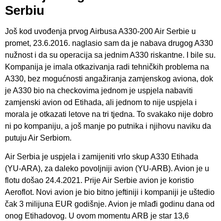
Serbiu
Još kod uvođenja prvog Airbusa A330-200 Air Serbie u
promet, 23.6.2016. naglasio sam da je nabava drugog A330
nužnost i da su operacija sa jednim A330 riskantne. I bile su.
Kompanija je imala otkazivanja radi tehničkih problema na
A330, bez mogućnosti angažiranja zamjenskog aviona, dok
je A330 bio na checkovima jednom je uspjela nabaviti
zamjenski avion od Etihada, ali jednom to nije uspjela i
morala je otkazati letove na tri tjedna. To svakako nije dobro
ni po kompaniju, a još manje po putnika i njihovu naviku da
putuju Air Serbiom.
Air Serbia je uspjela i zamijeniti vrlo skup A330 Etihada
(YU-ARA), za daleko povoljniji avion (YU-ARB). Avion je u
flotu došao 24.4.2021. Prije Air Serbie avion je koristio
Aeroflot. Novi avion je bio bitno jeftiniji i kompaniji je uštedio
čak 3 milijuna EUR godišnje. Avion je mlađi godinu dana od
onog Etihadovog. U ovom momentu ARB je star 13,6