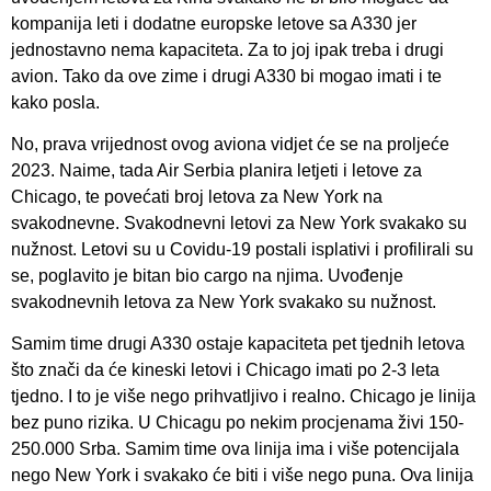
kompanija leti i dodatne europske letove sa A330 jer
jednostavno nema kapaciteta. Za to joj ipak treba i drugi
avion. Tako da ove zime i drugi A330 bi mogao imati i te
kako posla.
No, prava vrijednost ovog aviona vidjet će se na proljeće
2023. Naime, tada Air Serbia planira letjeti i letove za
Chicago, te povećati broj letova za New York na
svakodnevne. Svakodnevni letovi za New York svakako su
nužnost. Letovi su u Covidu-19 postali isplativi i profilirali su
se, poglavito je bitan bio cargo na njima. Uvođenje
svakodnevnih letova za New York svakako su nužnost.
Samim time drugi A330 ostaje kapaciteta pet tjednih letova
što znači da će kineski letovi i Chicago imati po 2-3 leta
tjedno. I to je više nego prihvatljivo i realno. Chicago je linija
bez puno rizika. U Chicagu po nekim procjenama živi 150-
250.000 Srba. Samim time ova linija ima i više potencijala
nego New York i svakako će biti i više nego puna. Ova linija