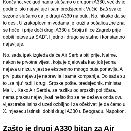
Končano, već godinama slušamo o drugom A330, već dvije
godine isto najavljuje i sam predsjednik Vučić. Baš svake
sezone slušamo da je drugi A330 na putu. No, nikako da se
to desi. U zrakoplovnim vodama je kružila pošalica „ne zna
se hoće li prije doći drugi A330 u Srbiju ili će Zagreb prije
dobiti letove za SAD“. I jedno i drugo se stalno i konstantno
najavljuje.
No, sada ipak izgleda da će Air Serbia biti prije. Naime,
nakon te prvotne vijesti, koja je djelovala kao još jedna
najava u nizu, vijest se ekstremno mnogo puta ponavlja. A
prvi puta najavu je napravila i sama kompanija. Do sada su
to „za nju“ radili drugi, Srpske pošte, predsjednik, ministar
Mali… Kako Air Serbia, za razliku od srpskih političara,
nema praksu najavljivati nešto što se ne dešava onda ovu
vijest treba istinski uzeti ozbiljno i za očekivati je da ćemo u
X. mjesecu istinski dobiti drugi A330 u Beogradu. Napokon.
Zašto je drugi A330 bitan za Air