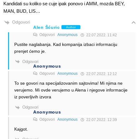
Kandidati su koliko se cuje ipak ponovo i AMM, mozda BEY,
MAN, BUD, LIS…
Odgovori
Alen Šćuric
Author
Odgovori
Anonymous
22.07.2022. 11:42
Pustite naglabanja. Kad kompanija izbaci informaciju
prenjet ćemo je.
Odgovori
Anonymous
Odgovori
Anonymous
22.07.2022. 12:12
To se govori na specijalizovanim sajtovima! Mi njima ne
verujemo. Mi ovde verujemo u Alena i njegove informacije
iz poverljivih izvora
Odgovori
Anonymous
Odgovori
Anonymous
22.07.2022. 12:39
Kajgot.