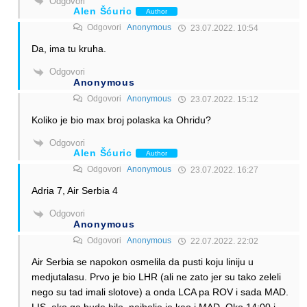
Odgovori
Alen Šćuric
Author
Odgovori
Anonymous
23.07.2022. 10:54
Da, ima tu kruha.
Odgovori
Anonymous
Odgovori
Anonymous
23.07.2022. 15:12
Koliko je bio max broj polaska ka Ohridu?
Odgovori
Alen Šćuric
Author
Odgovori
Anonymous
23.07.2022. 16:27
Adria 7, Air Serbia 4
Odgovori
Anonymous
Odgovori
Anonymous
22.07.2022. 22:02
Air Serbia se napokon osmelila da pusti koju liniju u
medjutalasu. Prvo je bio LHR (ali ne zato jer su tako zeleli
nego su tad imali slotove) a onda LCA pa ROV i sada MAD.
LIS, ako ga bude bilo, najbolje je kao i MAD. Oko 14:00 i