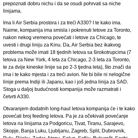
prepoznati dobru nichu i da se osudi pohrvati sa niche
linijama.
Ima li Air Serbia prostora i za treći A330? I te kako ima.
Naime, kompanija ima smisla i pokrenuti letove za Toronto,
nakon nekog vremena povećati i letove za Chicago, te
uvesti i drugi liniju za Kinu. Da, Air Serbia bez ikakvog
problema može imati 18 tjednih letova sa širokotrupcima (7
letova za New York, 4 leta za Chicago, 2-3 leta za Toronto,
te za dvije kineske linije sa po 2-3 tjedna leta), što znači da
ima i te kako mjesta i za treći avion. Ne bi bile ni nelogične
linije prema Indiji ili Japanu, kao i još jedna linija za SAD.
Stoga u daljoj budućnosti kompanija može razmatrati i
četvrti A330.
Otvaranjem dodatnih long-haul letova kompanija će i te kako
povećati broj feeding letova. Pa je za očekivati povećanje
letova na linijama za Podgoricu, Tivat, Tiranu, Sarajevo,
Skopje, Banja Luku, Ljubljanu, Zagreb, Split, Dubrovnik,