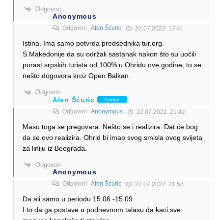
Odgovori
Anonymous
Odgovori
Alen Šćuric
22.07.2022. 17:41
Istina. Ima samo potvrda predsednika tur.org.
S.Makedonije da su održali sastanak nakon što su uočili
porast srpskih turista od 100% u Ohridu ove godine, to se
nešto dogovora kroz Open Balkan.
Odgovori
Alen Šćuric
Author
Odgovori
Anonymous
22.07.2022. 21:42
Masu toga se pregovara. Nešto se i realizira. Dat će bog
da se ovo realizira. Ohrid bi imao svog smisla ovog svijeta
za liniju iz Beograda.
Odgovori
Anonymous
Odgovori
Alen Šćuric
22.07.2022. 21:58
Da ali samo u periodu 15.06.-15.09.
I to da ga postave u podnevnom talasu da kaci sve