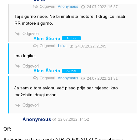
Odgovori
Anonymous
24.07.2022. 16:37
Taj sigurno nece. Ne bi imali iste motore. I drugi ce imati
RR motore sigurno.
Odgovori
Alen Šćuric
Author
Odgovori
Luka
24.07.2022. 21:45
Ima logike.
Odgovori
Alen Šćuric
Author
Odgovori
Anonymous
24.07.2022. 21:31
Ja sam o tom avionu već pisao prije par mjeseci kao
možebitni drugi avion.
Odgovori
Anonymous
22.07.2022. 14:52
Off:
Air Serbia je danas uvela ATR 72-600 YU-ALX u saobracaj.