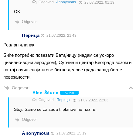
Odgovori
Anonymous
23.07.2022. 01:19
OK
Odgovori
Перица
21.07.2022. 21:43
Реалан чланак.
Биће потребно повезати Батајницу (надам се ускоро
цивилно-војни аеродром), Сурчин и центар Београда возом и
на тај начин спојити све битне делове града зарад боље
повезаности.
Odgovori
Alen Šćuric
Author
Odgovori
Перица
21.07.2022. 22:03
Stoji. Samo se za sada ti planovi ne naziru.
Odgovori
Anonymous
21.07.2022. 15:19