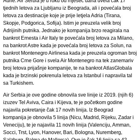
Adrie. Air Serbia je u roku od mjesec dana uvela čak 17
tjednih letova za Ljubljanu iz Beograda, ali i povećala broj
letova za destinacije koje je prije letjela Adria (Tirana,
Skopje, Podgorica, Sofija). Istim je preuzela velik broj
Adrijinih putnika. Jednako je kompanija brzo reagirala na
bankrot Ernesta i Air Italy te povećala broj letova za Milano,
na bankrot Astre kada je povećala broj letova za Solun, na
bankrot Montenegro Airlinesa kada je preuzela ogroman broj
putnika Crne Gore i svela Air Montenegro na tek zanemariv
broj letova prijašnje kompanije, te na bankrot AtlasGlobala
kada je brzinski pokrenula letova za Istanbul i napravila tal
sa Turkishem.
Air Serbia je ove godine obnovila sve linije iz 2019. (njih 6)
izuzev Tel Aviva, Caira i Kijeva, te je početkom godine
najavila pokretanje čak 17 novih linija. Iz Beograd
kompanija je obnovila 5 linija (Nicu, Madrid, Rijeku, Zadar i
Veneciju), te je najavila 11 novih linija (Valenciju, Amman,
Socci, Trst, Lyon, Hanover, Bari, Bologna, Nuremberg,
Salzburg, Palma de Mallorca). Ovo je čak 16 linija sa 42