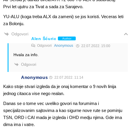
Prvi let ujutru za Tivat a sada za Sarajevo.
YU-ALU (koga treba ALX da zameni) se jos koristi. Veceras leti
za Bolonju.
Odgovori
Alen Šćuric
Author
Odgovori
Anonymous
22.07.2022. 15:00
Hvala za info.
Odgovori
Anonymous
22.07.2022. 11:14
Kako stoje stvari izgleda da je onaj komentar o 9 novih linija
jednog citaoca vise nego realan.
Danas se o tome vec uveliko govori na forumima i
specijalizovanim sajtovima a kao sigurne nove rute se pominju
TSN, ORD i CAI mada je izgleda i OHD medju njima. Gde ima
dima ima i vatre.