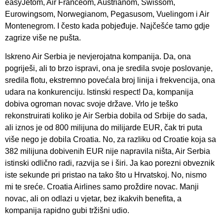
easyJetom, Air Franceom, Austrianom, Swissom,
Eurowingsom, Norwegianom, Pegasusom, Vuelingom i Air
Montenegrom. I često kada pobjeđuje. Najčešće tamo gdje
zagrize više ne pušta.
Iskreno Air Serbia je nevjerojatna kompanija. Da, ona
pogriješi, ali to brzo ispravi, ona je sredila svoje poslovanje,
sredila flotu, ekstremno povećala broj linija i frekvencija, ona
udara na konkurenciju. Istinski respect! Da, kompanija
dobiva ogroman novac svoje države. Vrlo je teško
rekonstruirati koliko je Air Serbia dobila od Srbije do sada,
ali iznos je od 800 milijuna do milijarde EUR, čak tri puta
više nego je dobila Croatia. No, za razliku od Croatie koja sa
382 milijuna dobivenih EUR nije napravila ništa, Air Serbia
istinski odlično radi, razvija se i širi. Ja kao porezni obveznik
iste sekunde pri pristao na tako što u Hrvatskoj. No, nismo
mi te sreće. Croatia Airlines samo proždire novac. Manji
novac, ali on odlazi u vjetar, bez ikakvih benefita, a
kompanija rapidno gubi tržišni udio.