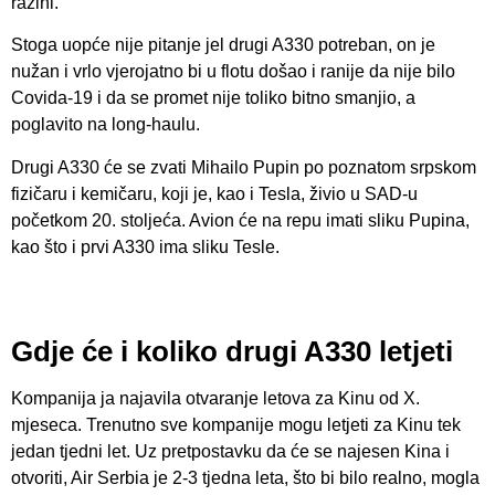
razini.
Stoga uopće nije pitanje jel drugi A330 potreban, on je
nužan i vrlo vjerojatno bi u flotu došao i ranije da nije bilo
Covida-19 i da se promet nije toliko bitno smanjio, a
poglavito na long-haulu.
Drugi A330 će se zvati Mihailo Pupin po poznatom srpskom
fizičaru i kemičaru, koji je, kao i Tesla, živio u SAD-u
početkom 20. stoljeća. Avion će na repu imati sliku Pupina,
kao što i prvi A330 ima sliku Tesle.
Gdje će i koliko drugi A330 letjeti
Kompanija ja najavila otvaranje letova za Kinu od X.
mjeseca. Trenutno sve kompanije mogu letjeti za Kinu tek
jedan tjedni let. Uz pretpostavku da će se najesen Kina i
otvoriti, Air Serbia je 2-3 tjedna leta, što bi bilo realno, mogla