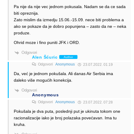
Pa nije da nije vec jednom pokusala. Nadam se da ce sada
biti opreznija.
Zato mislim da izmedju 15.06.-15.09. nece biti problema a
ako se pokaze da je dobro popunjena – zasto da ne – neka
produze.
Ohrid moze i fino puniti JFK i ORD.
Odgovori
Alen Šćuric
Author
Odgovori
Anonymous
23.07.2022. 01:19
Da, već je jednom pokušala. Ali danas Air Serbia ima
daleko više mogućih konekcija.
Odgovori
Anonymous
Odgovori
Anonymous
23.07.2022. 07:28
Pokušala je dva puta, poslednji put je ukinuta tokom one
racionalizacije iako je broj polazaka povećavan. Ima tu
kruha.