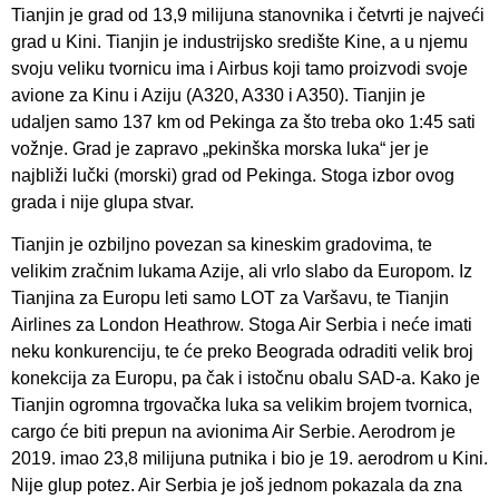
Tianjin je grad od 13,9 milijuna stanovnika i četvrti je najveći
grad u Kini. Tianjin je industrijsko središte Kine, a u njemu
svoju veliku tvornicu ima i Airbus koji tamo proizvodi svoje
avione za Kinu i Aziju (A320, A330 i A350). Tianjin je
udaljen samo 137 km od Pekinga za što treba oko 1:45 sati
vožnje. Grad je zapravo „pekinška morska luka“ jer je
najbliži lučki (morski) grad od Pekinga. Stoga izbor ovog
grada i nije glupa stvar.
Tianjin je ozbiljno povezan sa kineskim gradovima, te
velikim zračnim lukama Azije, ali vrlo slabo da Europom. Iz
Tianjina za Europu leti samo LOT za Varšavu, te Tianjin
Airlines za London Heathrow. Stoga Air Serbia i neće imati
neku konkurenciju, te će preko Beograda odraditi velik broj
konekcija za Europu, pa čak i istočnu obalu SAD-a. Kako je
Tianjin ogromna trgovačka luka sa velikim brojem tvornica,
cargo će biti prepun na avionima Air Serbie. Aerodrom je
2019. imao 23,8 milijuna putnika i bio je 19. aerodrom u Kini.
Nije glup potez. Air Serbia je još jednom pokazala da zna