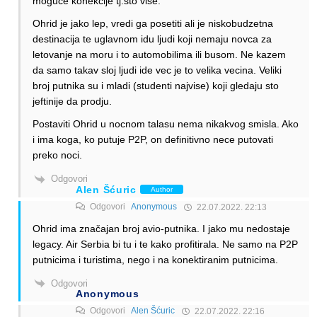
moguce konekcije tj.sto vise.
Ohrid je jako lep, vredi ga posetiti ali je niskobudzetna
destinacija te uglavnom idu ljudi koji nemaju novca za
letovanje na moru i to automobilima ili busom. Ne kazem
da samo takav sloj ljudi ide vec je to velika vecina. Veliki
broj putnika su i mladi (studenti najvise) koji gledaju sto
jeftinije da prodju.
Postaviti Ohrid u nocnom talasu nema nikakvog smisla. Ako
i ima koga, ko putuje P2P, on definitivno nece putovati
preko noci.
Odgovori
Alen Šćuric
Author
Odgovori
Anonymous
22.07.2022. 22:13
Ohrid ima značajan broj avio-putnika. I jako mu nedostaje
legacy. Air Serbia bi tu i te kako profitirala. Ne samo na P2P
putnicima i turistima, nego i na konektiranim putnicima.
Odgovori
Anonymous
Odgovori
Alen Šćuric
22.07.2022. 22:16