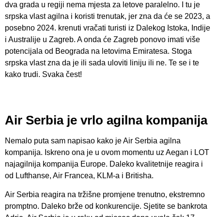
dva grada u regiji nema mjesta za letove paralelno. I tu je
srpska vlast agilna i koristi trenutak, jer zna da će se 2023, a
posebno 2024. krenuti vračati turisti iz Dalekog Istoka, Indije
i Australije u Zagreb. A onda će Zagreb ponovo imati više
potencijala od Beograda na letovima Emiratesa. Stoga
srpska vlast zna da je ili sada uloviti liniju ili ne. Te se i te
kako trudi. Svaka čest!
Air Serbia je vrlo agilna kompanija
Nemalo puta sam napisao kako je Air Serbia agilna
kompanija. Iskreno ona je u ovom momentu uz Aegan i LOT
najagilnija kompanija Europe. Daleko kvalitetnije reagira i
od Lufthanse, Air Francea, KLM-a i Britisha.
Air Serbia reagira na tržišne promjene trenutno, ekstremno
promptno. Daleko brže od konkurencije. Sjetite se bankrota