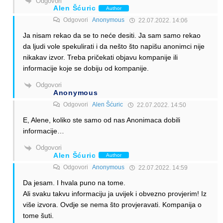
Odgovori
Alen Šćuric
Author
Odgovori
Anonymous
22.07.2022. 14:06
Ja nisam rekao da se to neće desiti. Ja sam samo rekao
da ljudi vole spekulirati i da nešto što napišu anonimci nije
nikakav izvor. Treba pričekati objavu kompanije ili
informacije koje se dobiju od kompanije.
Odgovori
Anonymous
Odgovori
Alen Šćuric
22.07.2022. 14:50
E, Alene, koliko ste samo od nas Anonimaca dobili
informacije…
Odgovori
Alen Šćuric
Author
Odgovori
Anonymous
22.07.2022. 14:59
Da jesam. I hvala puno na tome.
Ali svaku takvu informaciju ja uvijek i obvezno provjerim! Iz
više izvora. Ovdje se nema što provjeravati. Kompanija o
tome šuti.