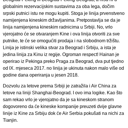
globalnim rezervacijskim sustavima za oba lega, dočim
srpski putnici istu ne mogu kupiti. Stoga je linija prvenstveno
namijenjena kineskim državljanima. Pretpostavlja se da je
linija namijenjena kineskim radnicima u Srbiji. No, vrlo
vjerojatno će se otvaranjem Kine i ova linija otvoriti za sve
putnike, te će se omogućiti prodaja i na slobodnom tržištu.
Linija je istinski velika stvar za Beograd i Srbiju, a ista je
jedina linija za Kinu iz regije. Ogroman respect! Hainan je
operirao iz Pekinga preko Praga za Beograd, dva put tjedno
od IX. mjeseca 2017. no linija je ukinuta nakon malo više od
godine dana operiranja u jesen 2018.
Dozvolu za letove prema Srbiji je zatražila i Air China za
letove na liniji Shanghai-Beograd. I ovo ima logike. Kao što
sam rekao vrlo je vjerojatno da je sa kineskom stranom
dogovoreno da će kineske kompanije preuzeti dvije glavne
linije iz Kine za Srbiju dok će Air Serbia pokušati na nichi za
Tianjin.