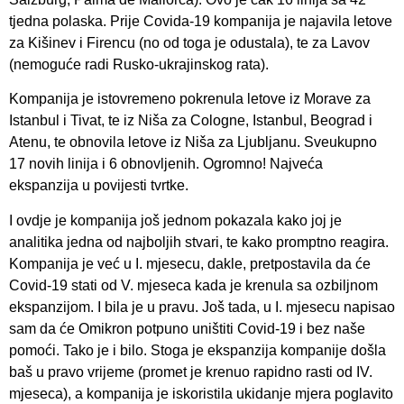
tjedna polaska. Prije Covida-19 kompanija je najavila letove
za Kišinev i Firencu (no od toga je odustala), te za Lavov
(nemoguće radi Rusko-ukrajinskog rata).
Kompanija je istovremeno pokrenula letove iz Morave za
Istanbul i Tivat, te iz Niša za Cologne, Istanbul, Beograd i
Atenu, te obnovila letove iz Niša za Ljubljanu. Sveukupno
17 novih linija i 6 obnovljenih. Ogromno! Najveća
ekspanzija u povijesti tvrtke.
I ovdje je kompanija još jednom pokazala kako joj je
analitika jedna od najboljih stvari, te kako promptno reagira.
Kompanija je već u I. mjesecu, dakle, pretpostavila da će
Covid-19 stati od V. mjeseca kada je krenula sa ozbiljnom
ekspanzijom. I bila je u pravu. Još tada, u I. mjesecu napisao
sam da će Omikron potpuno uništiti Covid-19 i bez naše
pomoći. Tako je i bilo. Stoga je ekspanzija kompanije došla
baš u pravo vrijeme (promet je krenuo rapidno rasti od IV.
mjeseca), a kompanija je iskoristila ukidanje mjera poglavito