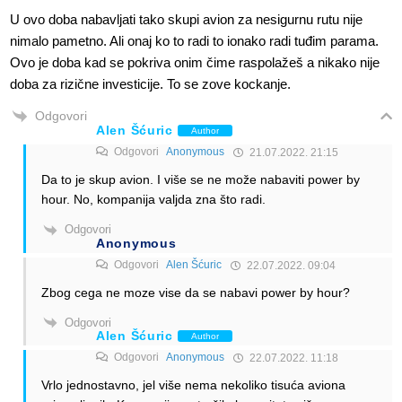
U ovo doba nabavljati tako skupi avion za nesigurnu rutu nije
nimalo pametno. Ali onaj ko to radi to ionako radi tuđim parama.
Ovo je doba kad se pokriva onim čime raspolažeš a nikako nije
doba za rizične investicije. To se zove kockanje.
Odgovori
Alen Šćuric
Author
Odgovori
Anonymous
21.07.2022. 21:15
Da to je skup avion. I više se ne može nabaviti power by
hour. No, kompanija valjda zna što radi.
Odgovori
Anonymous
Odgovori
Alen Šćuric
22.07.2022. 09:04
Zbog cega ne moze vise da se nabavi power by hour?
Odgovori
Alen Šćuric
Author
Odgovori
Anonymous
22.07.2022. 11:18
Vrlo jednostavno, jel više nema nekoliko tisuća aviona