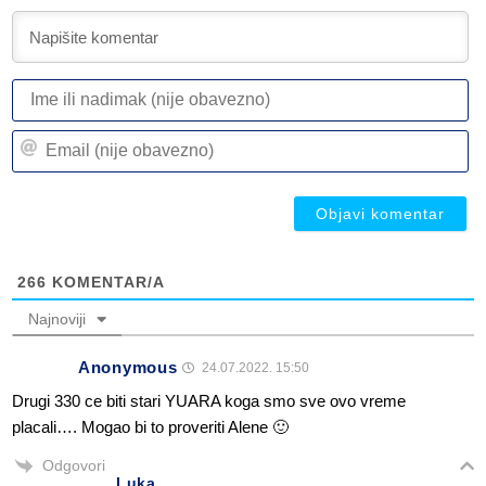
I
ili
n
Em
(n
(n
ob
ob
266
KOMENTAR/A
Najnoviji
Anonymous
24.07.2022. 15:50
Drugi 330 ce biti stari YUARA koga smo sve ovo vreme
placali…. Mogao bi to proveriti Alene 🙂
Odgovori
Luka