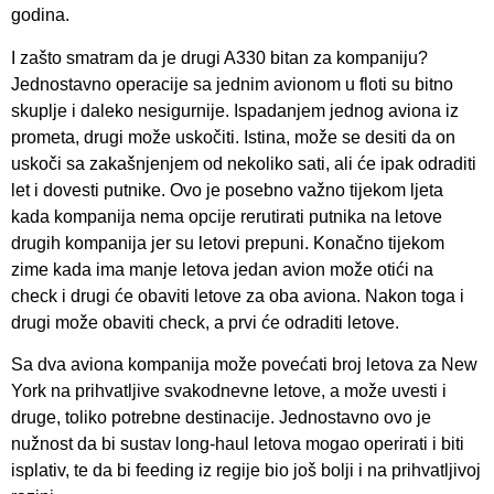
godina.
I zašto smatram da je drugi A330 bitan za kompaniju?
Jednostavno operacije sa jednim avionom u floti su bitno
skuplje i daleko nesigurnije. Ispadanjem jednog aviona iz
prometa, drugi može uskočiti. Istina, može se desiti da on
uskoči sa zakašnjenjem od nekoliko sati, ali će ipak odraditi
let i dovesti putnike. Ovo je posebno važno tijekom ljeta
kada kompanija nema opcije rerutirati putnika na letove
drugih kompanija jer su letovi prepuni. Konačno tijekom
zime kada ima manje letova jedan avion može otići na
check i drugi će obaviti letove za oba aviona. Nakon toga i
drugi može obaviti check, a prvi će odraditi letove.
Sa dva aviona kompanija može povećati broj letova za New
York na prihvatljive svakodnevne letove, a može uvesti i
druge, toliko potrebne destinacije. Jednostavno ovo je
nužnost da bi sustav long-haul letova mogao operirati i biti
isplativ, te da bi feeding iz regije bio još bolji i na prihvatljivoj