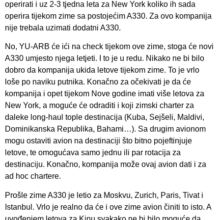
operirati i uz 2-3 tjedna leta za New York koliko ih sada
operira tijekom zime sa postojećim A330. Za ovo kompanija
nije trebala uzimati dodatni A330.
No, YU-ARB će ići na check tijekom ove zime, stoga će novi
A330 umjesto njega letjeti. I to je u redu. Nikako ne bi bilo
dobro da kompanija ukida letove tijekom zime. To je vrlo
loše po naviku putnika. Konačno za očekivati je da će
kompanija i opet tijekom Nove godine imati više letova za
New York, a moguće će odraditi i koji zimski charter za
daleke long-haul tople destinacija (Kuba, Sejšeli, Maldivi,
Dominikanska Republika, Bahami…). Sa drugim avionom
mogu ostaviti avion na destinaciji što bitno pojeftinjuje
letove, te omogućava samo jednu ili par rotacija za
destinaciju. Konačno, kompanija može ovaj avion dati i za
ad hoc chartere.
Prošle zime A330 je letio za Moskvu, Zurich, Paris, Tivat i
Istanbul. Vrlo je realno da će i ove zime avion činiti to isto. A
uvođenjem letova za Kinu svakako ne bi bilo moguće da