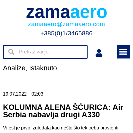
zama
aero
zamaaero@zamaaero.com
+385(0)1/3465886
Analize
,
Istaknuto
19.07.2022
02:03
KOLUMNA ALENA ŠĆURICA: Air
Serbia nabavlja drugi A330
Vijest je prvo izgledala kao nešto što tek treba provjeriti.