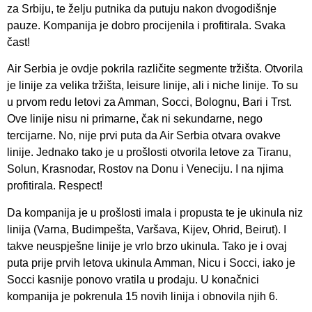
za Srbiju, te želju putnika da putuju nakon dvogodišnje
pauze. Kompanija je dobro procijenila i profitirala. Svaka
čast!
Air Serbia je ovdje pokrila različite segmente tržišta. Otvorila
je linije za velika tržišta, leisure linije, ali i niche linije. To su
u prvom redu letovi za Amman, Socci, Bolognu, Bari i Trst.
Ove linije nisu ni primarne, čak ni sekundarne, nego
tercijarne. No, nije prvi puta da Air Serbia otvara ovakve
linije. Jednako tako je u prošlosti otvorila letove za Tiranu,
Solun, Krasnodar, Rostov na Donu i Veneciju. I na njima
profitirala. Respect!
Da kompanija je u prošlosti imala i propusta te je ukinula niz
linija (Varna, Budimpešta, Varšava, Kijev, Ohrid, Beirut). I
takve neuspješne linije je vrlo brzo ukinula. Tako je i ovaj
puta prije prvih letova ukinula Amman, Nicu i Socci, iako je
Socci kasnije ponovo vratila u prodaju. U konačnici
kompanija je pokrenula 15 novih linija i obnovila njih 6.