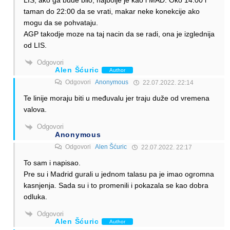
taman do 22:00 da se vrati, makar neke konekcije ako
mogu da se pohvataju.
AGP takodje moze na taj nacin da se radi, ona je izglednija
od LIS.
Odgovori
Alen Šćuric
Author
Odgovori
Anonymous
22.07.2022. 22:14
Te linije moraju biti u međuvalu jer traju duže od vremena
valova.
Odgovori
Anonymous
Odgovori
Alen Šćuric
22.07.2022. 22:17
To sam i napisao.
Pre su i Madrid gurali u jednom talasu pa je imao ogromna
kasnjenja. Sada su i to promenili i pokazala se kao dobra
odluka.
Odgovori
Alen Šćuric
Author