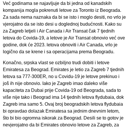
Već godinama se najavljuje da bi jedna od kanadskih
kompanija mogla pokrenuti letove za Toronto iz Beograda.
Za sada nema naznaka da bi se isto i moglo desiti, no vrlo je
vjerojatno da se isto desi u doglednoj budućnosti. Kako su
za Zagreb letjeli i Air Canada i Air Transat čak 7 tjednih
letova do Covida-19, a letove je Air Transat obnovio već ove
godine, dok će 2023. letova obnoviti i Air Canada, vrlo je
logično da se krene i sa operacijama prema Beogradu.
Konačno, srpska vlast se ozbiljno trudi dobiti i letove
Emiratesa za Beograd. Emirates je letio za Zagreb 7 tjednih
letova sa 777-300ER, no u Covidu-19 je letove prekinuo i
još ih nije obnovio. Iako je Zagreb imao daleko više
kapaciteta za Dubai prije Covida-19 od Beograda, sada to
više nije tako i Beograd ima 14 tjednih letova flydubaia, dok
Zagreb ima samo 5. Ovaj broj beogradskih letova flydubaia
bi opravdao dolazak Emiratesa sa jednim dnevnim letom,
što bi bio ogromna iskorak za Beograd. Desili se to gotov je
nevjerojatno da bi Emirates obnovio letove za Zagreb, za