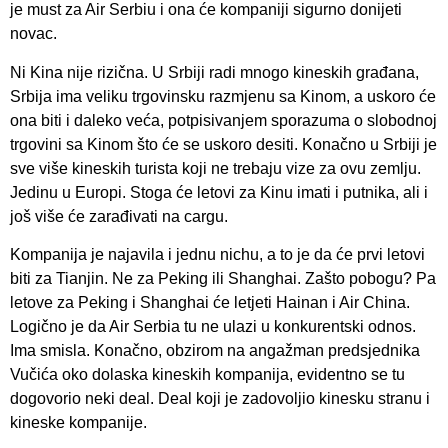
je must za Air Serbiu i ona će kompaniji sigurno donijeti
novac.
Ni Kina nije rizična. U Srbiji radi mnogo kineskih građana,
Srbija ima veliku trgovinsku razmjenu sa Kinom, a uskoro će
ona biti i daleko veća, potpisivanjem sporazuma o slobodnoj
trgovini sa Kinom što će se uskoro desiti. Konačno u Srbiji je
sve više kineskih turista koji ne trebaju vize za ovu zemlju.
Jedinu u Europi. Stoga će letovi za Kinu imati i putnika, ali i
još više će zarađivati na cargu.
Kompanija je najavila i jednu nichu, a to je da će prvi letovi
biti za Tianjin. Ne za Peking ili Shanghai. Zašto pobogu? Pa
letove za Peking i Shanghai će letjeti Hainan i Air China.
Logično je da Air Serbia tu ne ulazi u konkurentski odnos.
Ima smisla. Konačno, obzirom na angažman predsjednika
Vučića oko dolaska kineskih kompanija, evidentno se tu
dogovorio neki deal. Deal koji je zadovoljio kinesku stranu i
kineske kompanije.