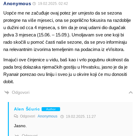
Anonymous
19.02.2025. 02:42
Uopće me ne začuđuje ovaj potez jer umjesto da se sezona
protegne na više mjeseci, ona se poprilično fokusira na razdoblje
u dužini od cca 4 mjeseca, s tim da je onaj udarni dio dugačak
jedva 3 mjeseca (15.06. – 15.09.). Umoljavam sve one koji bi
rado skočili u pomoć časti naše sezone, da se prvo informiraju
na relevantnim izvorima temeljenim na podacima iz eVisitora.
Imajući ove činjenice u vidu, baš kao i vrlo pogubnu okolnost da
pada broj dolazaka njemačkih gostiju u Hrvatsku, jasno je da je
Ryanair porezao ovu liniju i sveo ju u okvire koji će mu donositi
dobit.
Odgovori
Alen Šćuric
Author
Odgovori
Anonymous
19.02.2025. 11:27
Jasno.
Odgovori