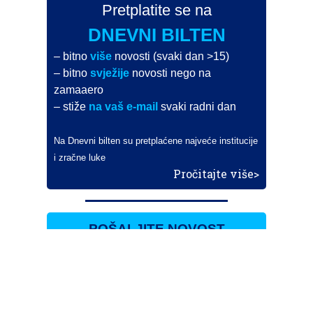
Pretplatite se na
DNEVNI BILTEN
– bitno
više
novosti (svaki dan >15)
– bitno
svježije
novosti nego na
zamaaero
– stiže
na vaš e-mail
svaki radni dan
Na Dnevni bilten su pretplaćene najveće institucije
i zračne luke
Pročitajte više>
POŠALJITE NOVOST
Budite i vi novinar
zama
aero
!
Ako pošaljete 10 novosti koje objavimo
možete postati honorarni suradnik
i pisati za novac!