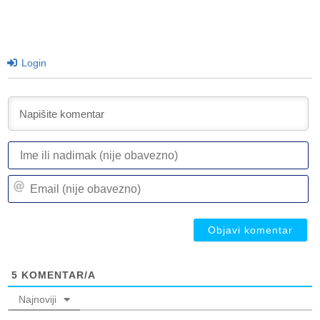
Login
I
ili
n
Em
(n
(n
ob
ob
5
KOMENTAR/A
Najnoviji