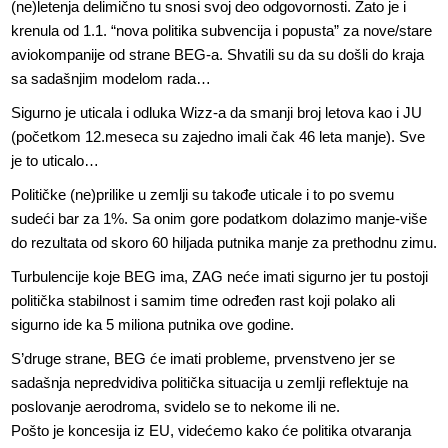
(ne)letenja delimično tu snosi svoj deo odgovornosti. Zato je i
krenula od 1.1. “nova politika subvencija i popusta” za nove/stare
aviokompanije od strane BEG-a. Shvatili su da su došli do kraja
sa sadašnjim modelom rada…
Sigurno je uticala i odluka Wizz-a da smanji broj letova kao i JU
(početkom 12.meseca su zajedno imali čak 46 leta manje). Sve
je to uticalo…
Političke (ne)prilike u zemlji su takođe uticale i to po svemu
sudeći bar za 1%. Sa onim gore podatkom dolazimo manje-više
do rezultata od skoro 60 hiljada putnika manje za prethodnu zimu.
Turbulencije koje BEG ima, ZAG neće imati sigurno jer tu postoji
politička stabilnost i samim time određen rast koji polako ali
sigurno ide ka 5 miliona putnika ove godine.
S’druge strane, BEG će imati probleme, prvenstveno jer se
sadašnja nepredvidiva politička situacija u zemlji reflektuje na
poslovanje aerodroma, svidelo se to nekome ili ne.
Pošto je koncesija iz EU, videćemo kako će politika otvaranja