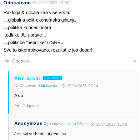
Odokativno
19.04.2025. 21:52
Razloga & uticaja ima vise vrsta:
…globalna polit-ekonomska gibanja
…politika koncesionara
..odluke JU uprave…
…politicke “neprilike” u SRB..
Sve to iskombinovano, rezultat je jos dobar!
Odgovori
Alen Šćuric
Author
Odgovori
Odokativno
20.04.2025. 02:14
A da
Odgovori
Anonymous
Odgovori
Alen Šćuric
20.04.2025. 11:43
Je i svi su bitni i utjecali su.