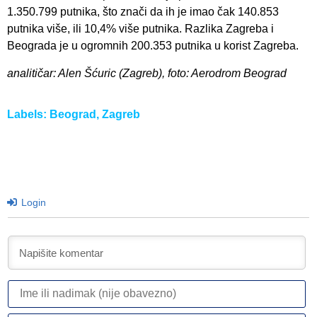
1.350.799 putnika, što znači da ih je imao čak 140.853
putnika više, ili 10,4% više putnika. Razlika Zagreba i
Beograda je u ogromnih 200.353 putnika u korist Zagreba.
analitičar: Alen Šćuric (Zagreb), foto: Aerodrom Beograd
Labels:
Beograd
,
Zagreb
Login
I
ili
n