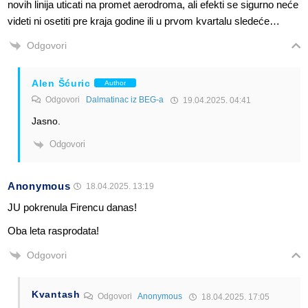
novih linija uticati na promet aerodroma, ali efekti se sigurno neće
videti ni osetiti pre kraja godine ili u prvom kvartalu sledeće…
Odgovori
Alen Šćuric
Author
Odgovori
Dalmatinac iz BEG-a
19.04.2025. 04:41
Jasno.
Odgovori
Anonymous
18.04.2025. 13:19
JU pokrenula Firencu danas!
Oba leta rasprodata!
Odgovori
Kvantash
Odgovori
Anonymous
18.04.2025. 17:05