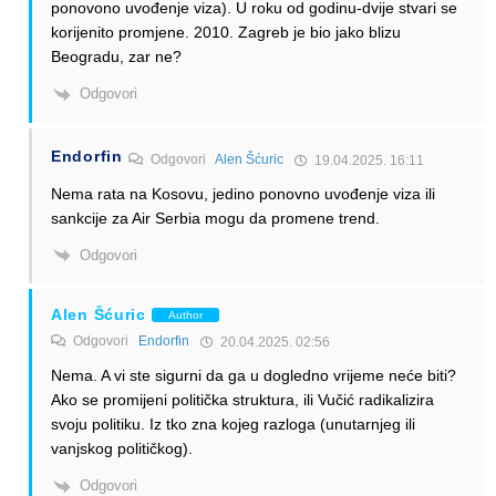
ponovono uvođenje viza). U roku od godinu-dvije stvari se
korijenito promjene. 2010. Zagreb je bio jako blizu
Beogradu, zar ne?
Odgovori
Endorfin
Odgovori
Alen Šćuric
19.04.2025. 16:11
Nema rata na Kosovu, jedino ponovno uvođenje viza ili
sankcije za Air Serbia mogu da promene trend.
Odgovori
Alen Šćuric
Author
Odgovori
Endorfin
20.04.2025. 02:56
Nema. A vi ste sigurni da ga u dogledno vrijeme neće biti?
Ako se promijeni politička struktura, ili Vučić radikalizira
svoju politiku. Iz tko zna kojeg razloga (unutarnjeg ili
vanjskog političkog).
Odgovori