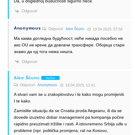
Da, u doglednoj budućnosti sigurno neće.
Odgovori
Anonymous
Odgovori
Alen Šćuric
19.04.2025. 07:56
Ма каква догледна будућност, неће никада посебно не
ако OU не крене да довлачи трансфере. Обојица стари
знамо да од тога нема ништа.
Odgovori
Alen Šćuric
Author
Odgovori
Anonymous
19.04.2025. 12:41
A stvari vam se u zrakoplovstvu i te kako mogu promijeniti.
I te kako.
Zamislite situaciju da se Croatia proda Aegeanu, ili da se
dovede izuzetno dobar management pa kompanija počne
rapidno preuzimati tržište i rasti. A istovremeno Srbija uđe u
probleme (npr. politička promjena, rat na Kosovu,