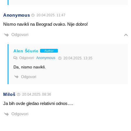
Anonymous
20.04.2025. 11:47
Nismo navikli na Beograd ovako. Nije dobro!
Odgovori
Alen Šćuric
Author
Odgovori
Anonymous
20.04.2025. 13:35
Da, nismo navikli.
Odgovori
Miloš
20.04.2025. 08:36
Ja bih ovde gledao relativni odnos….
Odgovori