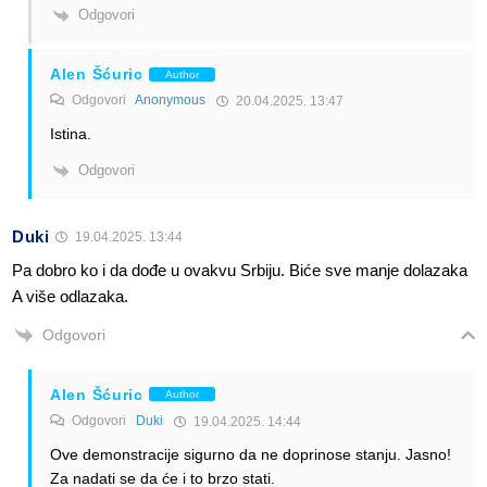
Odgovori
Alen Šćuric
Author
Odgovori
Anonymous
20.04.2025. 13:47
Istina.
Odgovori
Duki
19.04.2025. 13:44
Pa dobro ko i da dođe u ovakvu Srbiju. Biće sve manje dolazaka
A više odlazaka.
Odgovori
Alen Šćuric
Author
Odgovori
Duki
19.04.2025. 14:44
Ove demonstracije sigurno da ne doprinose stanju. Jasno!
Za nadati se da će i to brzo stati.