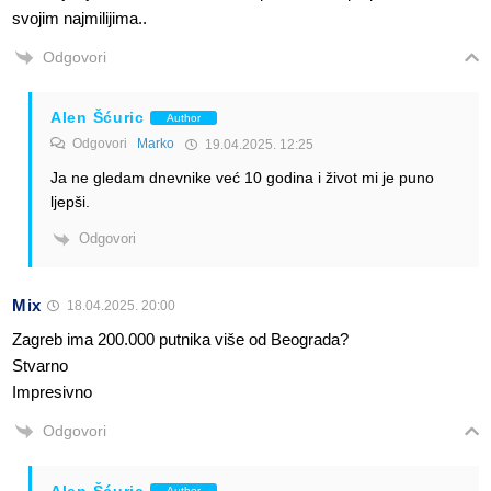
svojim najmilijima..
Odgovori
Alen Šćuric
Author
Odgovori
Marko
19.04.2025. 12:25
Ja ne gledam dnevnike već 10 godina i život mi je puno
ljepši.
Odgovori
Mix
18.04.2025. 20:00
Zagreb ima 200.000 putnika više od Beograda?
Stvarno
Impresivno
Odgovori
Alen Šćuric
Author