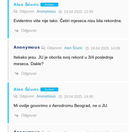
Alen Šćuric
Author
Odgovori
Anonymous
19.04.2025. 12:39
Evidentno više nije tako. Četiri mjeseca nisu bila rekordna.
Odgovori
Anonymous
Odgovori
Alen Šćuric
19.04.2025. 14:09
Itekako jesu. JU je oborila svoj rekord u 3/4 poslednja
meseca. Dakle?
Odgovori
Alen Šćuric
Author
Odgovori
Anonymous
19.04.2025. 14:48
Mi ovdje govorimo o Aerodromu Beograd, ne o JU.
Odgovori
Anonymous