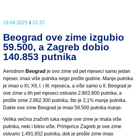
18.04.2025
01:37
Beograd ove zime izgubio
59.500, a Zagreb dobio
140.853 putnika
Aerodrom
Beograd
je ovo zime od pet mjeseci samo jedan
mjesec imao više putnika nego prošle godine. Manje putnika
je imao u XI, XII, I. i III. mjeseca, a više samo u II. Beograd je
ove zime u tih pet mjeseci ostvario 2.802.800 putnika, a
prošle zime 2.862.300 putnika, što je 2,1% manje putnika.
Dakle ove zime Beograd je imao 59.500 putnika manje.
Velika većina zračnih luka regije ove zime je imala više
putnika, neki i bitno više. Primjerice Zagreb je ove zime
ostvario 1.491.652 putnika, dok je prošle zime imao