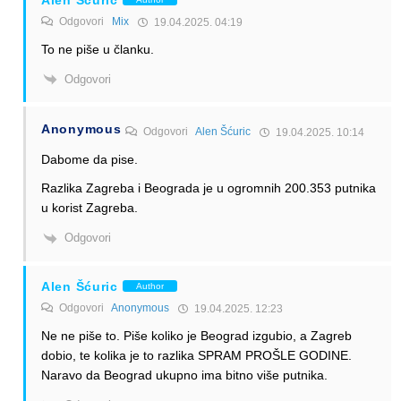
Odgovori
Mix
19.04.2025. 04:19
To ne piše u članku.
Odgovori
Anonymous
Odgovori
Alen Šćuric
19.04.2025. 10:14
Dabome da pise.
Razlika Zagreba i Beograda je u ogromnih 200.353 putnika
u korist Zagreba.
Odgovori
Alen Šćuric
Author
Odgovori
Anonymous
19.04.2025. 12:23
Ne ne piše to. Piše koliko je Beograd izgubio, a Zagreb
dobio, te kolika je to razlika SPRAM PROŠLE GODINE.
Naravo da Beograd ukupno ima bitno više putnika.