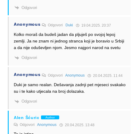
Odgovori
Anonymous
Odgovori
Duki
19.04.2025. 20:37
Kolko moraš da budeš jadan da pljuješ po svojoj lepoj
zemlji. Ja ne znam ni jednog stranca koji je boravio u Srbiji
a da nije oduševljen njom. Jesmo najgori narod na svetu
Odgovori
Anonymous
Odgovori
Anonymous
20.04.2025. 11:44
Duki je samo realan. Dešavanja zadnji pet mjeseci svakako
su i te kako utjecala na broj dolazaka.
Odgovori
Alen Šćuric
Author
Odgovori
Anonymous
20.04.2025. 13:48
To je istina.