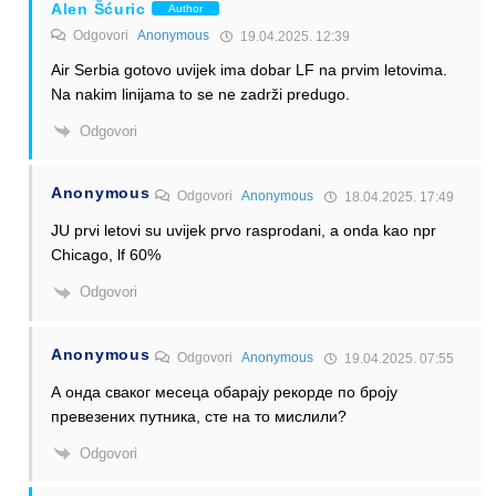
Alen Šćuric
Author
Odgovori
Anonymous
19.04.2025. 12:39
Air Serbia gotovo uvijek ima dobar LF na prvim letovima.
Na nakim linijama to se ne zadrži predugo.
Odgovori
Anonymous
Odgovori
Anonymous
18.04.2025. 17:49
JU prvi letovi su uvijek prvo rasprodani, a onda kao npr
Chicago, lf 60%
Odgovori
Anonymous
Odgovori
Anonymous
19.04.2025. 07:55
А онда сваког месеца обарају рекорде по броју
превезених путника, сте на то мислили?
Odgovori