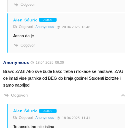
Odgovori
Alen Šćuric
Author
Odgovori
Anonymous
20.04.2025. 13:48
Jasno da je.
Odgovori
Anonymous
18.04.2025. 09:30
Bravo ZAG! Ako sve bude kako treba i nlokade se nastave, ZAG
ce imati vise putnika od BEG do kraja godine! Studenti izdrzite i
samo naprijed!
Odgovori
Alen Šćuric
Author
Odgovori
Anonymous
18.04.2025. 11:41
To apsolutno nije istina.