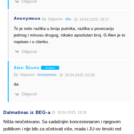
Odgovori
Anonymous
Odgovori
Mix
19.04.2025. 18:17
To je neto razlika u broju putnika, razlika u povecanju
jednog i minusu drugog, nikako apsolutan broj. G Alen je to
napisao i u clanku.
Odgovori
Alen Šćuric
Author
Odgovori
Anonymous
20.04.2025. 02:38
da
Odgovori
Dalmatinac iz BEG-a
18.04.2025. 19:26
Ništa neočekivano. Sa sadašnjim koncesionarom i njegovim
politikom i nije bilo za očekivati više, mada i JU-ov timski red