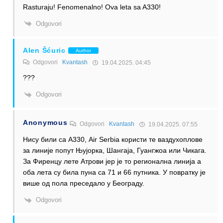
Rasturaju! Fenomenalno! Ova leta sa A330!
Odgovori
Alen Šćuric
Author
Odgovori
Kvantash
19.04.2025. 04:45
???
Odgovori
Anonymous
Odgovori
Kvantash
19.04.2025. 07:55
Нису били са А330, Air Serbia користи те ваздухоплове
за линије попут Њујорка, Шангаја, Гуангжоа или Чикага.
За Фиренцу лете Атрови јер је то регионална линија а
оба лета су била пуна са 71 и 66 путника. У повратку је
више од пола преседало у Београду.
Odgovori