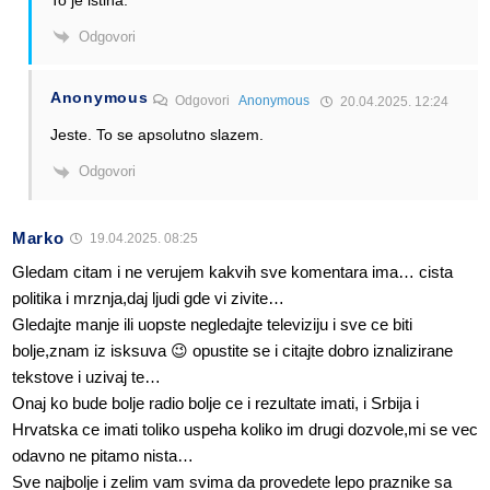
Odgovori
Anonymous
Odgovori
Anonymous
20.04.2025. 12:24
Jeste. To se apsolutno slazem.
Odgovori
Marko
19.04.2025. 08:25
Gledam citam i ne verujem kakvih sve komentara ima… cista
politika i mrznja,daj ljudi gde vi zivite…
Gledajte manje ili uopste negledajte televiziju i sve ce biti
bolje,znam iz isksuva 😉 opustite se i citajte dobro iznalizirane
tekstove i uzivaj te…
Onaj ko bude bolje radio bolje ce i rezultate imati, i Srbija i
Hrvatska ce imati toliko uspeha koliko im drugi dozvole,mi se vec
odavno ne pitamo nista…
Sve najbolje i zelim vam svima da provedete lepo praznike sa