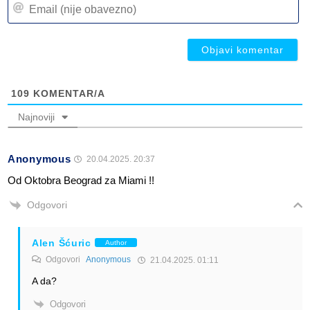
Em
(n
(n
ob
ob
109
KOMENTAR/A
Najnoviji
Anonymous
20.04.2025. 20:37
Od Oktobra Beograd za Miami !!
Odgovori
Alen Šćuric
Author
Odgovori
Anonymous
21.04.2025. 01:11
A da?
Odgovori