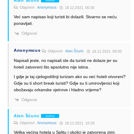
Alen Šćuric
Author
Odgovori
Anonymous
18.12.2021. 00:35
Već sam napisao koji turisti bi dolazili. Stvarno se neću
ponavljati.
Odgovori
Anonymous
Odgovori
Alen Šćuric
18.12.2021. 09:50
Napisali jeste, no napisali ste da turisti ne dolaze jer su
hoteli zatvoreni što apsolutno nije istina.
I gdje je taj cjelogodišnji turizam ako su već hoteli otvoreni?
Gdje su ti short break turisti? Gdje su ti umirovljenici koji
obožavaju orkanske vjetrove i hladno vrijeme?
Odgovori
Alen Šćuric
Author
Odgovori
Anonymous
18.12.2021. 10:29
Velika većina hotela u Splitu i okolici je zatvorena zimi.