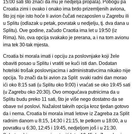
15:00 sati što znači da mu je nedjelja propala). Pobogu pa
Croatia zimi i ovako i onako ima brdo prizemljenih aviona,
što joj nije isto hoće li avion čučati nezaposlen u Zagrebu ili
u Splitu (odlazak u petak, povratak u nedjelju, tj. dva dana u
Splitu). Ove godine, začudo Craotia ima let u 19:50 (iz
Rima). No, ova opcija svakako je prerana, a i na tom avionu
ima tek 30-tak mjesta.
Croatia bi morala imati i opciju za poslovnjake koji žele
obaviti posao u Splitu i vratiti se kući isti dan. Dodatan
hotelski trošak poslovnjacima i administrativcima nikako nije
opcija. To znači da bi avion za Split svaki radni dan morao
ići oko 8:15 sati (u Splitu oko 9:00) i vraćati se oko 19:45 sati
(u Zagrebu oko 20:30). Ovo omogućava putnicima da u
Splitu budu preko 11 sati, što je više nego dostatno da se
obave svi poslovi. Nažalost takvih opcija kroz tjedan gotovo
da i nema. Croatia bi morala imati letove iz Zagreba za Split
radnim danom u 8:15, 14:30 i 21:15, te petkom u 18:00, a u
povratku u 6:30, 12:45 i 19:45, nedjeljom još i u 21:30.