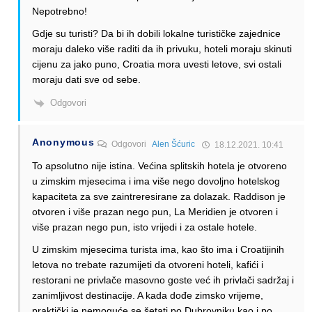
Nepotrebno!
Gdje su turisti? Da bi ih dobili lokalne turističke zajednice
moraju daleko više raditi da ih privuku, hoteli moraju skinuti
cijenu za jako puno, Croatia mora uvesti letove, svi ostali
moraju dati sve od sebe.
Odgovori
Anonymous
Odgovori
Alen Šćuric
18.12.2021. 10:41
To apsolutno nije istina. Većina splitskih hotela je otvoreno
u zimskim mjesecima i ima više nego dovoljno hotelskog
kapaciteta za sve zaintreresirane za dolazak. Raddison je
otvoren i više prazan nego pun, La Meridien je otvoren i
više prazan nego pun, isto vrijedi i za ostale hotele.
U zimskim mjesecima turista ima, kao što ima i Croatijinih
letova no trebate razumijeti da otvoreni hoteli, kafići i
restorani ne privlače masovno goste već ih privlači sadržaj i
zanimljivost destinacije. A kada dođe zimsko vrijeme,
praktički je nemoguće se šetati po Dubrovniku kao i po