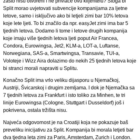
zašto nisu otvoreni i ne privlače ovu klijentelu? Stoga bi
Split morao uvjetovati subvencije kompanijama za ljetne
letove, samo i isključivo ako bi letjeli zimi bar 10% letova
koje lete ljeti. To bi značilo da npr. easyJet zimi ima bar 5
tjednih letova. Dodamo li tome i letove drugih kompanija
koje imaju više tjednih letova ljeti poput Air Francea,
Condora, Eurowingsa, Jet2, KLM-a, LOT-a, Luftanse,
Norwegiana, SAS-a, Smartwingsa, Transavie, TUI-a,
Voloteje i Wizz Aira dolazimo do nekih 25 tjednih letova koje
bi stranci morali napraviti u Splitu.
Konačno Split ima vrlo veliku dijasporu u Njemačkoj,
Austriji, Švicarskoj i drugim zemljama. I dok je Njemačka sa
7 tjednih letova za Frankfurt i isto toliko za Minhen, te tri
linije Eurowingsa (Cologne, Stuttgart i Dusseldorf) još i
pokrivena, ostala tržišta nisu.
Najveća odgovornost je na Croatiji koja ne pokazuje baš
preveliku inicijativu za Split. Kompanija bi morala letjeti bar
dva tjedna leta zimi za Paris, Amsterdam, Zurich i London.