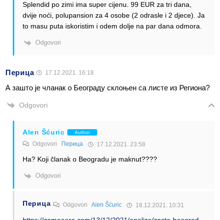
Splendid po zimi ima super cijenu. 99 EUR za tri dana,
dvije noći, polupansion za 4 osobe (2 odrasle i 2 djece). Ja
to masu puta iskoristim i odem dolje na par dana odmora.
Odgovori
Перица
17.12.2021. 16:18
А зашто је чланак о Београду склоњен са листе из Региона?
Odgovori
Alen Šćuric
Author
Odgovori
Перица
17.12.2021. 23:58
Ha? Koji članak o Beogradu je maknut????
Odgovori
Перица
Odgovori
Alen Šćuric
18.12.2021. 10:31
https://zamaaero.com/13/12/2021/analize/zasto-beograd-