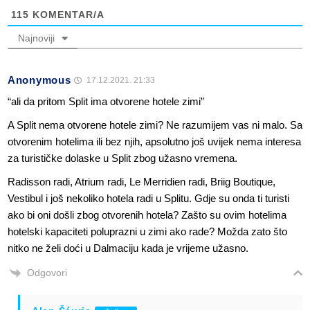
115
KOMENTAR/A
Najnoviji
Anonymous
17.12.2021. 21:33
“ali da pritom Split ima otvorene hotele zimi”
A Split nema otvorene hotele zimi? Ne razumijem vas ni malo. Sa
otvorenim hotelima ili bez njih, apsolutno još uvijek nema interesa
za turističke dolaske u Split zbog užasno vremena.
Radisson radi, Atrium radi, Le Merridien radi, Briig Boutique,
Vestibul i još nekoliko hotela radi u Splitu. Gdje su onda ti turisti
ako bi oni došli zbog otvorenih hotela? Zašto su ovim hotelima
hotelski kapaciteti poluprazni u zimi ako rade? Možda zato što
nitko ne želi doći u Dalmaciju kada je vrijeme užasno.
Odgovori