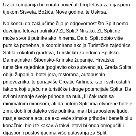
Uz to kompanija bi morala povećati broj letova za dijasporu
tijekom Sisveta, Božića, Nove godine, te Uskrsa.
Na koncu da zaključimo čija je odgovornost što Split nema
dovoljno letova i putnika? ZL Split? Nikako. ZL Split ne
može stvoriti putnike ako ih nema. Da bi Split dobio više
putnika potrebna je koordinirana akcija Turističke zajednice
Splita i okolnih gradova, Turističkih zajednica Splitsko-
Dalmatinske i Šibensko-Kninske županije, Hrvatske
turističke zajednice (poglavito oko subvencija), Grada Splita,
obiju županija, hotelijera, restorana, autobusnih
prijevoznika, te ponajviše Croatie Airlines, kao i svih ostalih
faktora koji utječu na turističke i druge potencijale Splita. Da
svi oni smanje svoje prihode na nulu, ili čak rade sa
minimalnim minusom, ali da pritom Split ima otvorene hotele
zimi, dobili bi daleko više putnika, imali bi zaposlene ljude,
manje sezonalaca, daleko veće zimske prihode i benefit bi u
konačnici bio i te kakav. A takvi letovi bi onda omogućili i
dijaspori i poslovnjacima više putovanja za Split.