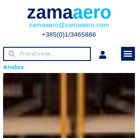
zama
aero
zamaaero@zamaaero.com
+385(0)1/3465886
Analize