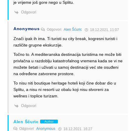
je vrijeme još gore nego u Splitu.
Odgovori
Anonymous
Odgovori
Alen Šćuric
18.12.2021. 11:07
Znači ipak ih ima. Ti turisti su city break, kogresni turisti i
različite grupne ekskurzije.
Točno to. A mediteranska destinacija turistima ne može biti
privlačna u razdoblju katastrofalnog vremena kada se vi ne
možete šetati i uživati u samoj destinaciji već ste osuđeni
na određene zatvorene prostore.
To nisu niti boutique heritage hoteli koji čine dobar dio u
Splitu, a nisu ni resorti uz obalu koji nisu stvoreni za
wellnes i toplice turizam.
Odgovori
Alen Šćuric
Author
Odgovori
Anonymous
18.12.2021. 16:27