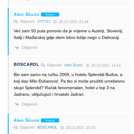
Alen Šćuric
Author
Odgovori
VY7721
20.12.2021. 01:46
Već sam 50 puta ponovio da je vrijeme u Austriji, Sloveniji,
Italiji i Mađarskoj gdje idem bitno lošije nego u Dalmaciji.
Odgovori
BOSCAROL
Odgovori
Alen Šćuric
20.12.2021. 14:14
Bio sam samo na ručku 2009, u hotelu Splenddi Budva, a
koji dao Milo Đukanović. Pa tko si može priuštiti urnebesno
skupi Splendid? Ručak fenomenalan, hotel u top 3 na
Jadranu, uključujući i hrvatski Jadran.
Odgovori
Alen Šćuric
Author
Odgovori
BOSCAROL
20.12.2021. 15:10