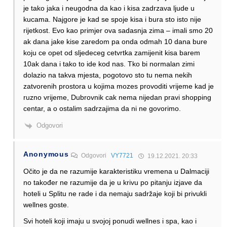
je tako jaka i neugodna da kao i kisa zadrzava ljude u
kucama. Najgore je kad se spoje kisa i bura sto isto nije
rijetkost. Evo kao primjer ova sadasnja zima – imali smo 20
ak dana jake kise zaredom pa onda odmah 10 dana bure
koju ce opet od sljedeceg cetvrtka zamijenit kisa barem
10ak dana i tako to ide kod nas. Tko bi normalan zimi
dolazio na takva mjesta, pogotovo sto tu nema nekih
zatvorenih prostora u kojima mozes provoditi vrijeme kad je
ruzno vrijeme, Dubrovnik cak nema nijedan pravi shopping
centar, a o ostalim sadrzajima da ni ne govorimo.
Odgovori
Anonymous
Odgovori
VY7721
19.12.2021. 20:33
Očito je da ne razumije karakteristiku vremena u Dalmaciji
no također ne razumije da je u krivu po pitanju izjave da
hoteli u Splitu ne rade i da nemaju sadržaje koji bi privukli
wellnes goste.
Svi hoteli koji imaju u svojoj ponudi wellnes i spa, kao i