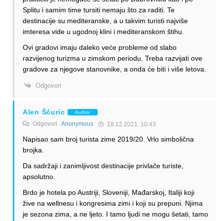
Splitu i samim time tursiti nemaju što za raditi. Te
destinacije su mediteranske, a u takvim turisti najviše
imteresa vide u ugodnoj klini i mediteranskom štihu.
Ovi gradovi imaju daleko veće probleme od slabo
razvijenog turizma u zimskom periodu. Treba razvijati ove
gradove za njegove stanovnike, a onda će biti i više letova.
Odgovori
Alen Šćuric
Author
Odgovori
Anonymous
18.12.2021. 10:43
Napisao sam broj turista zime 2019/20. Vrlo simbolična
brojka.
Da sadržaji i zanimljivost destinacije privlače turiste,
apsolutno.
Brdo je hotela po Austriji, Sloveniji, Mađarskoj, Italiji koji
žive na wellnesu i kongresima zimi i koji su prepuni. Njima
je sezona zima, a ne ljeto. I tamo ljudi ne mogu šetati, tamo