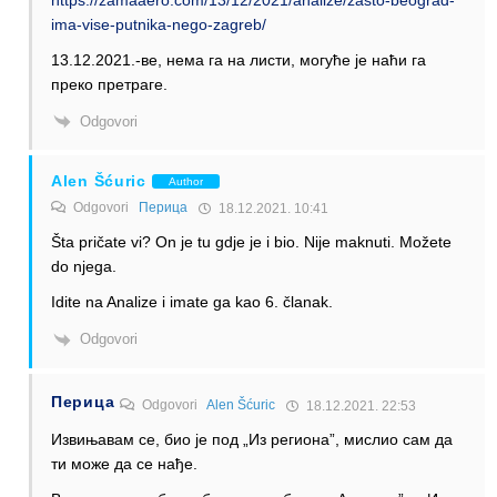
ima-vise-putnika-nego-zagreb/
13.12.2021.-ве, нема га на листи, могуће је наћи га
преко претраге.
Odgovori
Alen Šćuric
Author
Odgovori
Перица
18.12.2021. 10:41
Šta pričate vi? On je tu gdje je i bio. Nije maknuti. Možete
do njega.
Idite na Analize i imate ga kao 6. članak.
Odgovori
Перица
Odgovori
Alen Šćuric
18.12.2021. 22:53
Извињавам се, био је под „Из региона”, мислио сам да
ти може да се нађе.