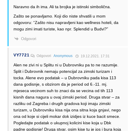
Naravno da ih ima. Ali ta brojka je istinski simbolična.
Zašto se ponavljamo. Koji dio niste shvatili u mom
odgovoru: “Zašto nisu napravljeni kao wellness hoteli, da
mogu zimi imati turiste, kao npr. Splendid u Budvi?”
Odgovori
VY7721
Odgovori
Anonymous
19.12.2021. 17:31
Alen ne zivi ni u Splitu ni u Dubrovniku pa to ne razumije.
Split i Dubrovnik nemaju potencijal za zimski turizam i
tocka. Alene evo podatak – u Dubrovniku pada kisa 113
dana godisnje, s obzirom da je period od 6.-11. mj.
mjeseca vecinom suh to znaci da se vecina od tih 113
kisnih dana nagura u ovaj zimski period. Druga stvar – za
razliku od Zagreba i drugih gradova koji imaju zimski
turizam, u Dubrovniku kisa nija ona sitna koja gnjavi, nego
ona od koje si cijeli mokar dok izidjes iz kuce bacit smece.
Pogledajte podatak o ukupnoj kolicini kise koja u Dbk
padne godisnje! Druga stvar, osim kise tu je jos i bura koja