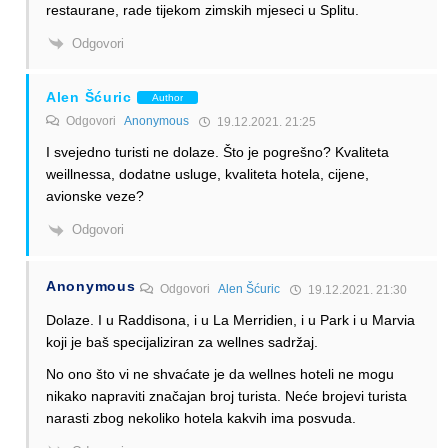
restaurane, rade tijekom zimskih mjeseci u Splitu.
Odgovori
Alen Šćuric
Author
Odgovori
Anonymous
19.12.2021. 21:25
I svejedno turisti ne dolaze. Što je pogrešno? Kvaliteta
weillnessa, dodatne usluge, kvaliteta hotela, cijene,
avionske veze?
Odgovori
Anonymous
Odgovori
Alen Šćuric
19.12.2021. 21:30
Dolaze. I u Raddisona, i u La Merridien, i u Park i u Marvia
koji je baš specijaliziran za wellnes sadržaj.
No ono što vi ne shvaćate je da wellnes hoteli ne mogu
nikako napraviti značajan broj turista. Neće brojevi turista
narasti zbog nekoliko hotela kakvih ima posvuda.