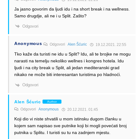
Ja jasno govorim da ljudi idu i na short break i na wellness.
Samo drugdje, ali ne i u Split. Zašto?
Odgovori
Anonymous
Odgovori
Alen Šćuric
19.12.2021. 22:55
Tko kaže da turisti ne idu u Split? Idu, ali te brojke ne mogu
narasti na temelju nekoliko wellnes i kongres hotela. Idu
ljudi i na city break u Split, ali jedan mediteranski grad
nikako ne može biti interesantan turistima po hladnoći.
Odgovori
Alen Šćuric
Author
Odgovori
Anonymous
20.12.2021. 01:45
Koji dio vi niste shvatili u mom istinsku dugom članku u
kojem sam napisao sve putnike koji bi mogli povećati broj
putnika u Splitu. I turisti su tu na zadnjem mjestu.