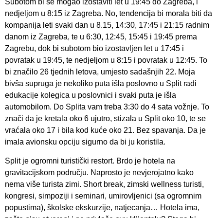
Subotom bi se mogao izostaviti let u 19:45 do Zagreba, i
nedjeljom u 8:15 iz Zagreba. No, tendencija bi morala biti da
kompanija leti svaki dan u 8.15, 14:30, 17:45 i 21:15 radnim
danom iz Zagreba, te u 6:30, 12:45, 15:45 i 19:45 prema
Zagrebu, dok bi subotom bio izostavljen let u 17:45 i
povratak u 19:45, te nedjeljom u 8:15 i povratak u 12:45. To
bi značilo 26 tjednih letova, umjesto sadašnjih 22. Moja
bivša supruga je nekoliko puta išla poslovno u Split radi
edukacije kolegica u poslovnici i svaki puta je išla
automobilom. Do Splita vam treba 3:30 do 4 sata vožnje. To
znači da je kretala oko 6 ujutro, stizala u Split oko 10, te se
vraćala oko 17 i bila kod kuće oko 21. Bez spavanja. Da je
imala avionsku opciju sigurno da bi ju koristila.
Split je ogromni turistički restort. Brdo je hotela na
gravitacijskom području. Naprosto je nevjerojatno kako
nema više turista zimi. Short break, zimski wellness turisti,
kongresi, simpoziji i seminari, umirovljenici (sa ogromnim
popustima), školske ekskurzije, natjecanja… Hotela ima,