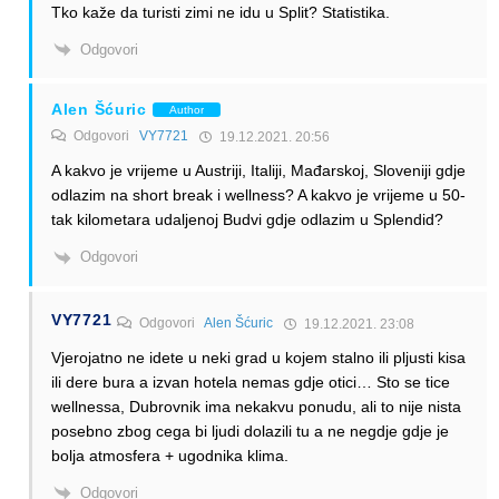
Tko kaže da turisti zimi ne idu u Split? Statistika.
Odgovori
Alen Šćuric
Author
Odgovori
VY7721
19.12.2021. 20:56
A kakvo je vrijeme u Austriji, Italiji, Mađarskoj, Sloveniji gdje
odlazim na short break i wellness? A kakvo je vrijeme u 50-
tak kilometara udaljenoj Budvi gdje odlazim u Splendid?
Odgovori
VY7721
Odgovori
Alen Šćuric
19.12.2021. 23:08
Vjerojatno ne idete u neki grad u kojem stalno ili pljusti kisa
ili dere bura a izvan hotela nemas gdje otici… Sto se tice
wellnessa, Dubrovnik ima nekakvu ponudu, ali to nije nista
posebno zbog cega bi ljudi dolazili tu a ne negdje gdje je
bolja atmosfera + ugodnika klima.
Odgovori