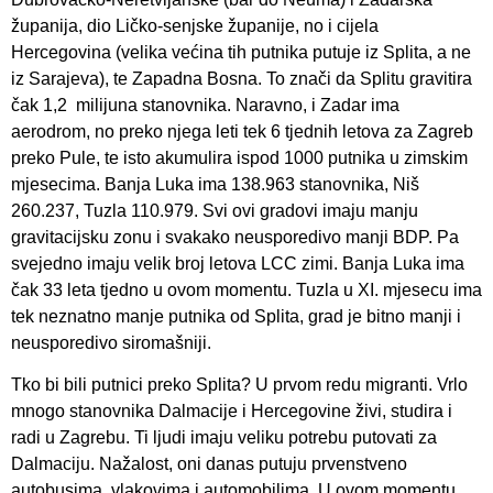
županija, dio Ličko-senjske županije, no i cijela
Hercegovina (velika većina tih putnika putuje iz Splita, a ne
iz Sarajeva), te Zapadna Bosna. To znači da Splitu gravitira
čak 1,2 milijuna stanovnika. Naravno, i Zadar ima
aerodrom, no preko njega leti tek 6 tjednih letova za Zagreb
preko Pule, te isto akumulira ispod 1000 putnika u zimskim
mjesecima. Banja Luka ima 138.963 stanovnika, Niš
260.237, Tuzla 110.979. Svi ovi gradovi imaju manju
gravitacijsku zonu i svakako neusporedivo manji BDP. Pa
svejedno imaju velik broj letova LCC zimi. Banja Luka ima
čak 33 leta tjedno u ovom momentu. Tuzla u XI. mjesecu ima
tek neznatno manje putnika od Splita, grad je bitno manji i
neusporedivo siromašniji.
Tko bi bili putnici preko Splita? U prvom redu migranti. Vrlo
mnogo stanovnika Dalmacije i Hercegovine živi, studira i
radi u Zagrebu. Ti ljudi imaju veliku potrebu putovati za
Dalmaciju. Nažalost, oni danas putuju prvenstveno
autobusima, vlakovima i automobilima. U ovom momentu