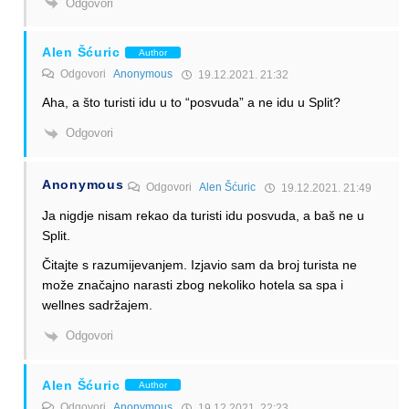
Odgovori
Alen Šćuric
Author
Odgovori
Anonymous
19.12.2021. 21:32
Aha, a što turisti idu u to “posvuda” a ne idu u Split?
Odgovori
Anonymous
Odgovori
Alen Šćuric
19.12.2021. 21:49
Ja nigdje nisam rekao da turisti idu posvuda, a baš ne u
Split.
Čitajte s razumijevanjem. Izjavio sam da broj turista ne
može značajno narasti zbog nekoliko hotela sa spa i
wellnes sadržajem.
Odgovori
Alen Šćuric
Author
Odgovori
Anonymous
19.12.2021. 22:23