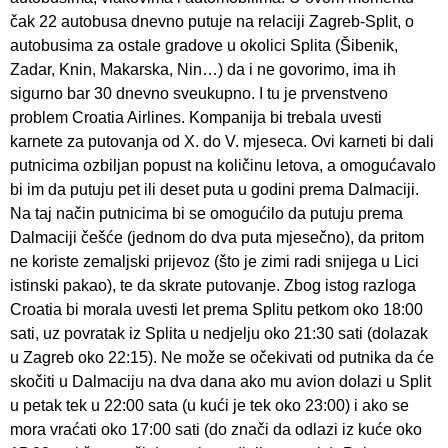
čak 22 autobusa dnevno putuje na relaciji Zagreb-Split, o
autobusima za ostale gradove u okolici Splita (Šibenik,
Zadar, Knin, Makarska, Nin…) da i ne govorimo, ima ih
sigurno bar 30 dnevno sveukupno. I tu je prvenstveno
problem Croatia Airlines. Kompanija bi trebala uvesti
karnete za putovanja od X. do V. mjeseca. Ovi karneti bi dali
putnicima ozbiljan popust na količinu letova, a omogućavalo
bi im da putuju pet ili deset puta u godini prema Dalmaciji.
Na taj način putnicima bi se omogućilo da putuju prema
Dalmaciji češće (jednom do dva puta mjesečno), da pritom
ne koriste zemaljski prijevoz (što je zimi radi snijega u Lici
istinski pakao), te da skrate putovanje. Zbog istog razloga
Croatia bi morala uvesti let prema Splitu petkom oko 18:00
sati, uz povratak iz Splita u nedjelju oko 21:30 sati (dolazak
u Zagreb oko 22:15). Ne može se očekivati od putnika da će
skočiti u Dalmaciju na dva dana ako mu avion dolazi u Split
u petak tek u 22:00 sata (u kući je tek oko 23:00) i ako se
mora vraćati oko 17:00 sati (do znači da odlazi iz kuće oko