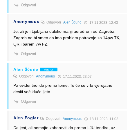
Odgovori
Anonymous
Odgovori
Alen Šćuric
17.11.2023. 12:43
Je, ali je i Ljubljana daleko manji aerodrom od Zagreba.
Zagreb ne bi smeo da ima problem potraznje za 14pw TK,
QR i barem 7w FZ.
Odgovori
Alen Šćuric
Author
Odgovori
Anonymous
17.11.2023. 23:07
Pa evidentno ide prema tome. To će se vrlo vjerojatno
desiti već iduće ljeto.
Odgovori
Alen Foglar
Odgovori
Anonymous
18.11.2023. 11:03
Da jest, ali nemojte zaboraviti da prema LJU tendira, uz