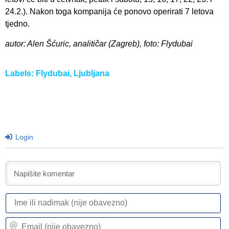
24.2.). Nakon toga kompanija će ponovo operirati 7 letova
tjedno.
autor: Alen Šćuric, analitičar (Zagreb), foto: Flydubai
Labels:
Flydubai
,
Ljubljana
Login
I
ili
n
Em
(n