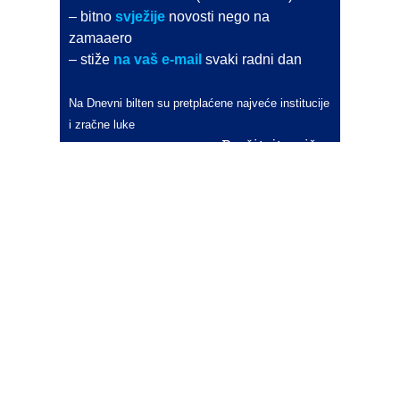
– bitno
svježije
novosti nego na
zamaaero
– stiže
na vaš e-mail
svaki radni dan
Na Dnevni bilten su pretplaćene najveće institucije
i zračne luke
Pročitajte više>
POŠALJITE NOVOST
Budite i vi novinar
zama
aero
!
Ako pošaljete 10 novosti koje objavimo
možete postati honorarni suradnik
i pisati za novac!