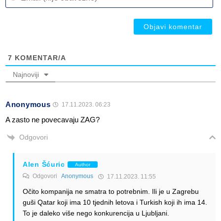
(n
ob
ob
7
KOMENTAR/A
Najnoviji
Anonymous
17.11.2023. 06:23
A zasto ne povecavaju ZAG?
Odgovori
Alen Šćuric
Author
Odgovori
Anonymous
17.11.2023. 11:55
Očito kompanija ne smatra to potrebnim. Ili je u Zagrebu
guši Qatar koji ima 10 tjednih letova i Turkish koji ih ima 14.
To je daleko više nego konkurencija u Ljubljani.