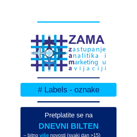
# Labels - oznake
Pretplatite se na
DNEVNI BILTEN
– bitno
više
novosti (svaki dan >15)