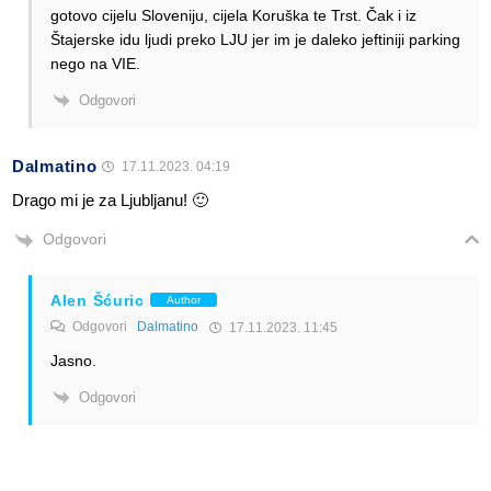
gotovo cijelu Sloveniju, cijela Koruška te Trst. Čak i iz
Štajerske idu ljudi preko LJU jer im je daleko jeftiniji parking
nego na VIE.
Odgovori
Dalmatino
17.11.2023. 04:19
Drago mi je za Ljubljanu! 🙂
Odgovori
Alen Šćuric
Author
Odgovori
Dalmatino
17.11.2023. 11:45
Jasno.
Odgovori